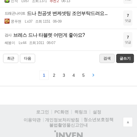
민석
Lv.67
조회 1371
추천 2
06-13
드나 천공셋 변케셋팅 조언부탁드려요...
드래곤나이트
7
댓글
쿵푸챈
Lv.37
조회 1151
06-09
브레스 드나 타블렛 어떤게 좋아요?
검사
7
댓글
쌔봉이
Lv.44
조회 1011
06-07
최근
다음
검색
글쓰기
1
2
3
4
5
로그인
PC화면
퀵링크
설정
청소년보호정책
이용약관
개인정보처리방침
▲
불법촬영물신고안내
(주)