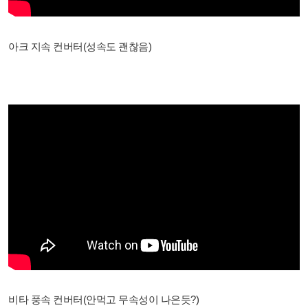
아크 지속 컨버터(성속도 괜찮음)
비타 풍속 컨버터(안먹고 무속성이 나은듯?)