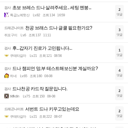
초보 브레스 드나 살려주세요.. 세팅 멘붕...
검사
2
댓글
특급노예핫산
Lv.82
조회 134
16:59
천공 브래스 드나 글쿨 필요한가요?
드래곤나이트
3
댓글
쥐포구이
Lv.6
조회 137
11:11
후...갑자기 진로가 고민됩니다...
검사
1
댓글
쿠테타길마
Lv.21
조회 121
08:56
드나 챔피언 망,부 테스트해보신분 계실까요?
검사
4
댓글
하네
Lv.65
조회 180
08-08
드나천공 카드작 질문입니다.
검사
2
댓글
tkffkdin
Lv.75
조회 150
08-08
서번트 드나 키우고있는데요
드래곤나이트
2
댓글
쿠테타길마
Lv.21
조회 222
08-07