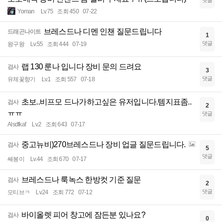
Yoman
Lv.75
조회 450
07-22
브레스드나 디멘 인챈 질문드립니다
드래곤나이트
1
댓글
왕구왕
Lv.55
조회 444
07-19
랩 130 룬나 입니다 장비 문의 드려요
검사
3
댓글
유체꽃향기
Lv.1
조회 557
07-18
초보..비프모 드나가하고싶은 유저입니다.템지표좀..
검사
2
ㅠㅠ
댓글
Alsdfkaf
Lv.2
조회 643
07-17
중고뉴비)270브레스드나 장비 업글 질문드립니다.
검사
5
댓글
쌔봉이
Lv.44
조회 670
07-17
브레스드나 룩녹스 한방컷 기준 질문
검사
2
댓글
모티브ㅋ
Lv.24
조회 772
07-12
바이올렛 피어 창고에 잠든분 있나요?
검사
0