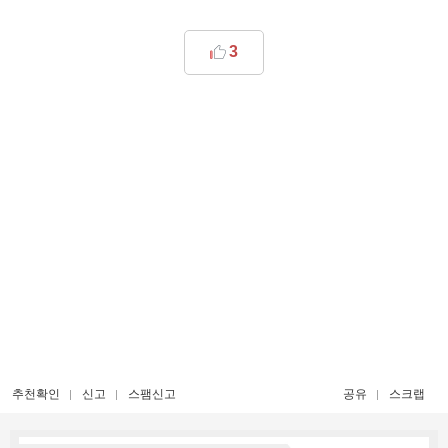
3
추천확인
신고
스팸신고
공유
스크랩