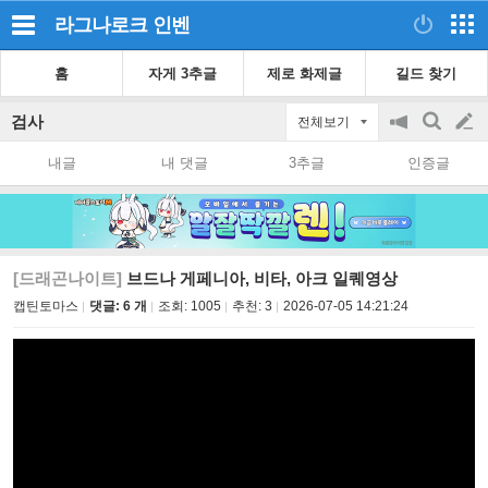
라그나로크
인벤
홈
자게 3추글
제로 화제글
길드 찾기
검사
전체보기
공
검
글
지
색
내글
내 댓글
3추글
인증글
on/off
쓰
기
[드래곤나이트]
브드나 게페니아, 비타, 아크 일퀘영상
캡틴토마스
댓글: 6 개
조회:
1005
추천:
3
2026-07-05 14:21:24