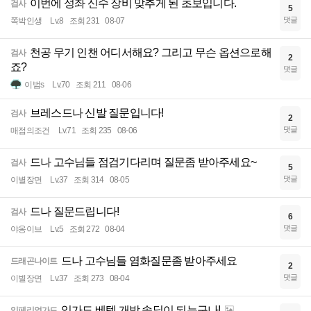
이번에 성좌 신수 장비 맞추게 된 초보입니다.
검사
5
댓글
쪽박인생
Lv.8
조회 231
08-07
천공 무기 인챈 어디서해요? 그리고 무슨 옵션으로해
검사
2
죠?
댓글
이범s
Lv.70
조회 211
08-06
브레스드나 신발 질문입니다!
검사
2
댓글
매점의조건
Lv.71
조회 235
08-06
드나 고수님들 점검기다리며 질문좀 받아주세요~
검사
5
댓글
이별장면
Lv.37
조회 314
08-05
드나 질문드립니다!
검사
6
댓글
야옹이브
Lv.5
조회 272
08-04
드나 고수님들 염화질문좀 받아주세요
드래곤나이트
2
댓글
이별장면
Lv.37
조회 273
08-04
임가도 베텔 개방 솔딜이 되는구나!
임페리얼가드