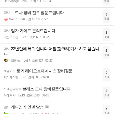
댓글
BoNVoyage
Lv.50
조회 611
07-03
브드나 장비 진로 질문드립니다
검사
5
댓글
Nero7
Lv.65
조회 818
07-01
임가 가이드 문의드립니다
검사
2
댓글
매점의조건
Lv.71
조회 667
06-29
22년만에 복귀 입니다 어질(광크리)기사 하고 싶습니
검사
2
다
댓글
니클라스
Lv.87
조회 927
06-27
로가 레이오브제네시스 장비질문!
로열가드
0
댓글
제이제이맘
Lv.6
조회 600
06-18
브레스 드나 장비질문입니다
드래곤나이트
2
댓글
뉴에락사
Lv.13
조회 1036
06-15
래디임가 인권 달성
검사
6
댓글