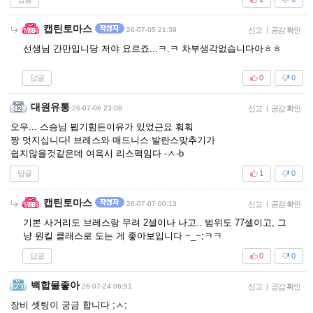
캡틴토마스
26-07-05 21:39
신고
|
공감 확인
선생님 간만입니당 저야 요르죠...ㅋ.ㅋ 차부생각없습니다아ㅎㅎ
답글
0
0
대원유통
26-07-06 23:08
신고
|
공감 확인
오우... 스승님 뵙기힘든이유가 있었근요 훠훠
짱 멋지십니다! 브레스와 매드니스 발란스맞추기가
쉽지않을것같은데 여윽시 리스펙임다 -ㅅ-b
답글
1
0
캡틴토마스
26-07-07 00:13
신고
|
공감 확인
기본 사거리도 브레스랑 무려 2셀이나 나고.. 범위도 77셀이고, 그
냥 원킬 클래스로 도는 게 좋아보입니다 ~_~;ㅋㅋ
답글
0
0
백합물좋아
26-07-24 06:51
신고
|
공감 확인
장비 셋팅이 궁금 합니다 ;ㅅ;