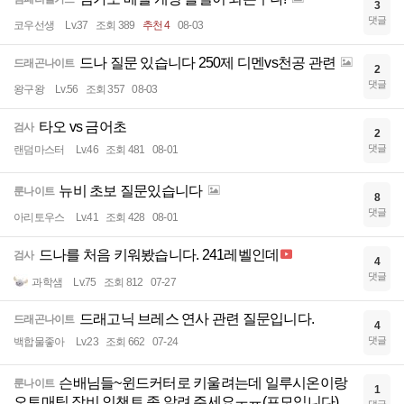
3
댓글
코우선생
Lv.37
조회 389
추천 4
08-03
드나 질문 있습니다 250제 디멘vs천공 관련
드래곤나이트
2
댓글
왕구왕
Lv.56
조회 357
08-03
타오 vs 금어초
검사
2
댓글
랜덤마스터
Lv.46
조회 481
08-01
뉴비 초보 질문있습니다
룬나이트
8
댓글
아리토우스
Lv.41
조회 428
08-01
드나를 처음 키워봤습니다. 241레벨인데
검사
4
댓글
과학샘
Lv.75
조회 812
07-27
드래고닉 브레스 연사 관련 질문입니다.
드래곤나이트
4
댓글
백합물좋아
Lv.23
조회 662
07-24
슨배님들~윈드커터로 키울려는데 일루시온이랑
룬나이트
1
오토매틱 장비 인챈트 좀 알려 주세요ㅜㅠ(프모입니다)
댓글