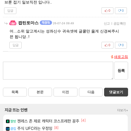
브룬 접기 일보직전 입니다..
답글
0
0
캡틴토마스
26-07-24 09:49
신고
|
공감 확인
어...소위 알고계시는 성좌신수 귀속셋에 글쿨만 옳게 신경써주시
믄 됩니당..!
답글
0
0
새로고침
등록
목록
본문
이전
다음
댓글보기
지금 뜨는 인벤
더보기+
[4]
젠레스 존 제로 캐릭터 코스프레한 꽁주
짤방
[8]
주식 UFC라는 우정잉
클립