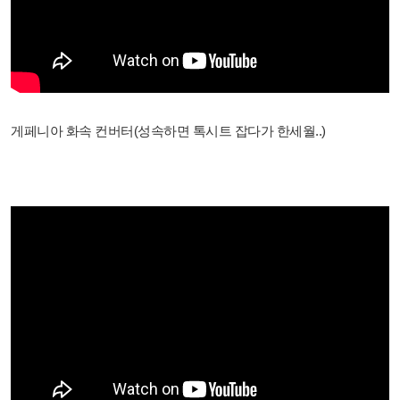
게페니아 화속 컨버터(성속하면 톡시트 잡다가 한세월..)