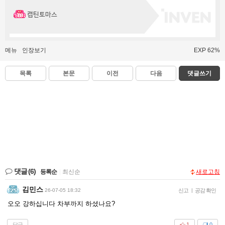
캡틴토마스
메뉴
인장보기
EXP 62%
목록
본문
이전
다음
댓글쓰기
댓글
(6)
등록순
|
최신순
새로고침
김민스
26-07-05 18:32
신고
|
공감 확인
오오 강하십니다 차부까지 하셨나요?
답글
1
0