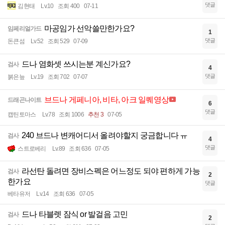
댓글
김현태
Lv.10
조회 400
07-11
마공임가 선악쓸만한가요?
임페리얼가드
1
댓글
돈큰섬
Lv.52
조회 529
07-09
드나 염화셋 쓰시는분 계신가요?
검사
4
댓글
붉은늪
Lv.19
조회 702
07-07
브드나 게페니아, 비타, 아크 일퀘영상
드래곤나이트
6
댓글
캡틴토마스
Lv.78
조회 1006
추천 3
07-05
240 브드나 변캐어디서 올려야할지 궁금합니다 ㅠ
검사
4
댓글
스트로베리
Lv.89
조회 636
07-05
라선탄 돌려면 장비스펙은 어느정도 되야 편하게 가능
검사
2
한가요
댓글
베타유저
Lv.14
조회 636
07-05
드나 타블렛 잠식 or 발걸음 고민
검사
2