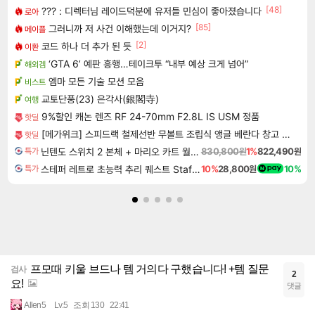
[48]
??? : 디렉터님 레이드덕분에 유저들 민심이 좋아졌습니다
로아
[85]
그러니까 저 사건 이해했는데 이거지?
메이플
[2]
코드 하나 더 추가 된 듯
이환
‘GTA 6’ 예판 흥행…테이크투 “내부 예상 크게 넘어”
해외겜
엠마 모든 기술 모션 모음
비스트
교토단풍(23) 은각사(銀閣寺)
여행
9%할인 캐논 렌즈 RF 24-70mm F2.8L IS USM 정품
핫딜
[메가위크] 스피드랙 철제선반 무볼트 조립식 앵글 베란다 창고 진열대 렉 300300600 2단
핫딜
닌텐도 스위치 2 본체 + 마리오 카트 월드 + 슈퍼 마리오 파티 잼버리 닌텐도 스위치 2 에디션 + 잼버리 TV 번들
830,800원
1%
822,490원
특가
스테퍼 레트로 초능력 추리 퀘스트 Staffer Retro A Supernatural Mystery Quest
10%
28,800원
10%
특가
프모때 키울 브드나 템 거의다 구했습니다! +템 질문
검사
2
요!
댓글
Allen5
Lv.5
조회 130
22:41