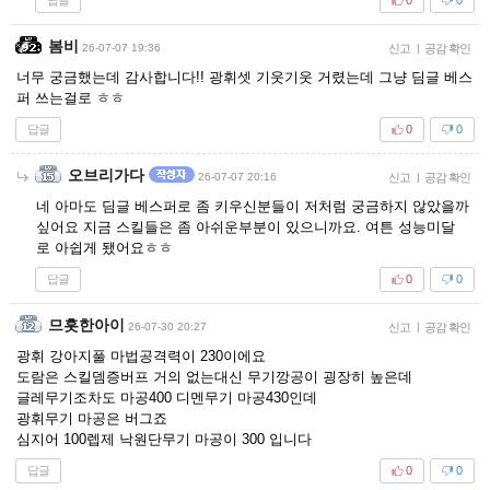
0
0
봄비
26-07-07 19:36
신고
|
공감 확인
너무 궁금했는데 감사합니다!! 광휘셋 기웃기웃 거렸는데 그냥 딤글 베스
퍼 쓰는걸로 ㅎㅎ
답글
0
0
오브리가다
26-07-07 20:16
신고
|
공감 확인
네 아마도 딤글 베스퍼로 좀 키우신분들이 저처럼 궁금하지 않았을까
싶어요 지금 스킬들은 좀 아쉬운부분이 있으니까요. 여튼 성능미달
로 아쉽게 됐어요ㅎㅎ
답글
0
0
므흣한아이
26-07-30 20:27
신고
|
공감 확인
광휘 강아지풀 마법공격력이 230이에요
도람은 스킬뎀증버프 거의 없는대신 무기깡공이 굉장히 높은데
글레무기조차도 마공400 디멘무기 마공430인데
광휘무기 마공은 버그죠
심지어 100렙제 낙원단무기 마공이 300 입니다
답글
0
0