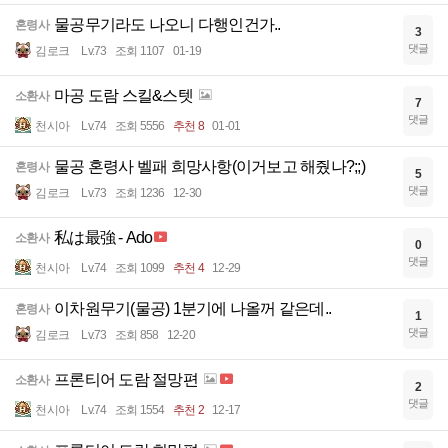
물공무기라도 나오니 다행인건가..
혼령사
3
댓글
김로크
Lv.73
조회 1107
01-19
마공 도람 스킬&스텟
소환사
7
댓글
천시아
Lv.74
조회 5556
추천 8
01-01
물공 혼령사 벨패 희망사항(이거보고 해줬나?;;)
혼령사
5
댓글
김로크
Lv.73
조회 1236
12-30
私は最強 - Ado
소환사
0
댓글
천시아
Lv.74
조회 1099
추천 4
12-29
이차원무기(물공) 1분기에 나올꺼 같은데..
혼령사
1
댓글
김로크
Lv.73
조회 858
12-20
프론티어 도람 절망편
소환사
2
댓글
천시아
Lv.74
조회 1554
추천 2
12-17