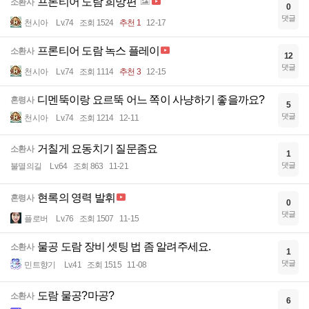
프론티어 도람 희망편
소환사
0
댓글
천시아
Lv.74
조회 1524
추천 1
12-17
프론티어 도람 녹스 플레이
소환사
12
댓글
천시아
Lv.74
조회 1114
추천 3
12-15
디멘뚝이랑 요르뚝 어느 쪽이 사냥하기 좋을까요?
혼령사
5
댓글
천시아
Lv.74
조회 1214
12-11
거칠게 요동치기 질문좀요
소환사
1
댓글
불멸의길
Lv.64
조회 863
11-21
현록의 영력 발휘
혼령사
0
댓글
플로버
Lv.76
조회 1507
11-15
물공 도람 장비 셋팅 법 좀 알려주세요.
소환사
1
댓글
민트향기
Lv.41
조회 1515
11-08
도람 물공?마공?
소환사
6