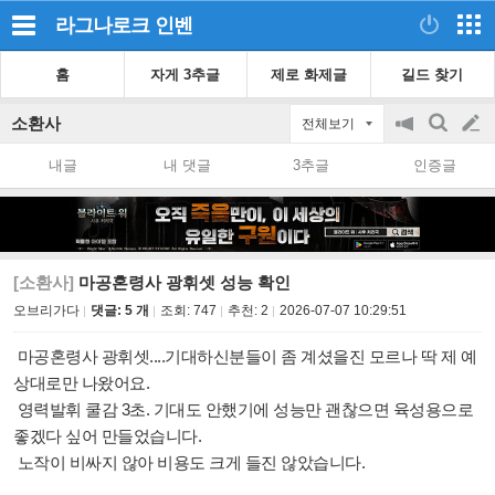
라그나로크
인벤
홈
자게 3추글
제로 화제글
길드 찾기
소환사
전체보기
공
검
글
지
색
내글
내 댓글
3추글
인증글
on/off
쓰
기
[소환사]
마공혼령사 광휘셋 성능 확인
오브리가다
댓글: 5 개
조회:
747
추천:
2
2026-07-07 10:29:51
마공혼령사 광휘셋....기대하신분들이 좀 계셨을진 모르나 딱 제 예
상대로만 나왔어요.
영력발휘 쿨감 3초. 기대도 안했기에 성능만 괜찮으면 육성용으로
좋겠다 싶어 만들었습니다.
노작이 비싸지 않아 비용도 크게 들진 않았습니다.