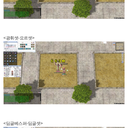
<광휘셋-요르셋>
<딤글베스퍼-딤글셋>