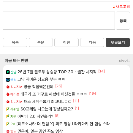
새로고침
등록
목록
본문
이전
다음
댓글보기
지금 뜨는 인벤
더보기+
[14]
26년 7월 팔로우 상승량 TOP 30 - 월간 치지직
잡담
그냥 귀여운 상교용 부부 ㅋㅋ
클립
[26]
방금 직접찍은건데
리니지M
[194]
태극기 또 거꾸로 해놨네 미친것들 ㅋㅋㅋ
메이플
[11]
패스 세계수뽑기 최고네..ㄷㄷ
리니지M
[1]
60프레임 나오는데 정상일까요?
레퀴엠
[5]
아반테 2.0 자연흡기?
차벤
[페르소나5: 더 팬텀 X] 괴도 영상 l 타카마키 안·댄싱 스타
PV
권은비, 일본 공연 꼭노 영상
핫딜