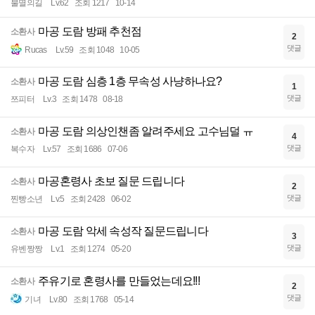
불멸의길
Lv.62
조회 1217
10-14
마공 도람 방패 추천점
소환사
2
댓글
Rucas
Lv.59
조회 1048
10-05
마공 도람 심층 1층 무속성 사냥하나요?
소환사
1
댓글
쯔피터
Lv.3
조회 1478
08-18
마공 도람 의상인챈좀 알려주세요 고수님덜 ㅠ
소환사
4
댓글
복수자
Lv.57
조회 1686
07-06
마공혼령사 초보 질문 드립니다
소환사
2
댓글
찐빵소년
Lv.5
조회 2428
06-02
마공 도람 악세 속성작 질문드립니다
소환사
3
댓글
유벤짱짱
Lv.1
조회 1274
05-20
주유기로 혼령사를 만들었는데요!!!
소환사
2
댓글
기녀
Lv.80
조회 1768
05-14