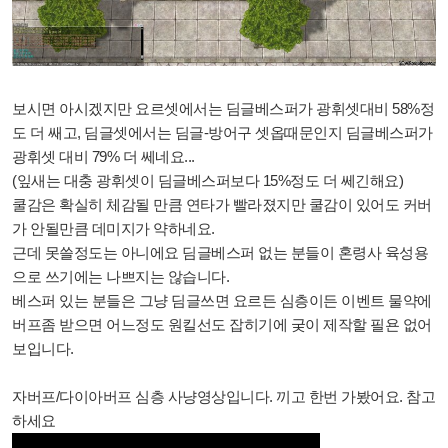
보시면 아시겠지만 요르셋에서는 딤글베스퍼가 광휘셋대비 58%정
도 더 쌔고, 딤글셋에서는 딤글-방어구 셋옵때문인지 딤글베스퍼가
광휘셋 대비 79% 더 쎄네요...
(잎새는 대충 광휘셋이 딤글베스퍼보다 15%정도 더 쎄긴해요)
쿨감은 확실히 체감될 만큼 연타가 빨라졌지만 쿨감이 있어도 커버
가 안될만큼 데미지가 약하네요.
근데 못쓸정도는 아니에요 딤글베스퍼 없는 분들이 혼령사 육성용
으로 쓰기에는 나쁘지는 않습니다.
베스퍼 있는 분들은 그냥 딤글쓰면 요르든 심층이든 이벤트 물약에
버프좀 받으면 어느정도 원킬선도 잡히기에 궂이 제작할 필욘 없어
보입니다.
자버프/다이아버프 심층 사냥영상입니다. 끼고 한번 가봤어요. 참고
하세요