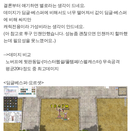
결론부터 얘기하면 별로라는 생각이 드네요.
데미지가 딤글-베스퍼에 비해서도 너무 떨어져서 값이 딤글-베스퍼
에 비해 싸지만
캐릭전용이라 가성비라는 생각이 안드네요.
(아 참고로 투구 인챈안했습니다. 성능좀 괜찮으면 인챈까지 할까했
는데 필요성을 못느꼈어요..)
-->데미지 비교
노버프에
뒷판동일-(마스터웹쉴/풀템페/스펠캐스터) 무속공격
평균20타정도 중 최고데미지
<딤글베스퍼-요르셋>