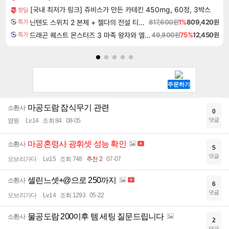
[국내 최저가 링크] 쥬비스가 만든 카테킨 450mg, 60정, 3박스
핫딜
닌텐도 스위치 2 본체 + 젤다의 전설 티어스 오브 더 킹덤 닌텐도 스위치 2 에디션 + 젤다의 전설 브레스 오브 더 와일드 닌텐도 스위치 2 에디션 번들
817,600원
1%
809,420원
특가
드래곤 퀘스트 몬스터즈 3 마족 왕자와 엘프의 여행 Dragon Quest Monsters The Dark Prince
49,800원
75%
12,450원
특가
마공도람 잠식무기 관련
소환사
0
댓글
염뜅
Lv.14
조회 84
08-05
마공혼령사 광휘셋 성능 확인
소환사
5
댓글
오브리가다
Lv.15
조회 748
추천 2
07-07
셀린느셋+@으로 250까지
소환사
6
댓글
오브리가다
Lv.14
조회 1293
05-22
물공도람 200이후 템 세팅 질문드립니다
소환사
2
댓글