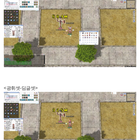
<광휘셋-딤글셋>