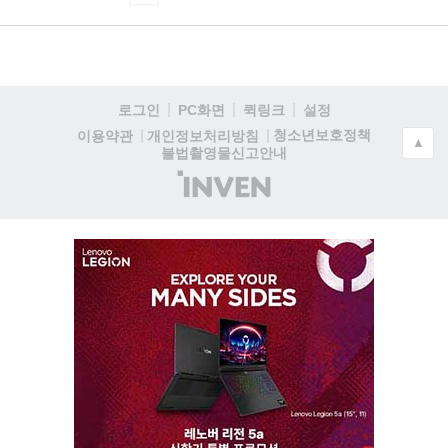
로그인
PC화면
퀵링크
설정
청소년보호정책
이용약관
개인정보처리방침
▲
불법촬영물신고안내
(주)
인
벤