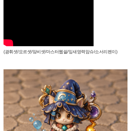
(광휘셋/요르셋/앜비셋/마스터웹쉴/잎새영력암슈/소서리펜이)