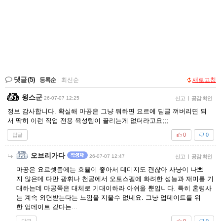
댓글
(5)
등록순
|
최신순
새로고침
윙스군
26-07-07 12:25
신고
|
공감 확인
정보 감사합니다. 확실해 마공은 그냥 뭐하면 요르에 딤글 껴버리면 되
서 딱히 이런 직업 전용 육성템이 끌리는게 없더라고요;;;
답글
0
0
오브리가다
26-07-07 12:47
신고
|
공감 확인
마공은 요르셋즘에는 효율이 좋아서 데미지도 괜찮아 사냥이 나쁘
지 않은데 다만 광휘나 천공에서 오토스펠에 화려한 성능과 재미를 기
대하는데 마공쪽은 대체로 기대이하라 아쉬울 뿐입니다. 특히 혼령사
는 계속 외면받는다는 느낌을 지울수 없네요. 그냥 업데이트를 위
한 업데이트 같다는...
답글