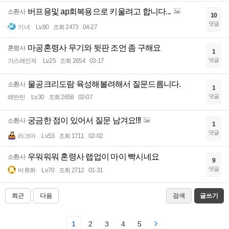
버프용및 ap회복용으로 키울려고 합니다...
소환사
10
댓글
기녀
Lv.80
조회 2473
04-27
마공혼령사 무기와 뒷판 조언 좀 구해요
혼령사
1
댓글
가스레인져
Lv.25
조회 2654
03-17
물공크리도람 육성해볼려해서 질문드름니다.
소환사
1
댓글
레반틴
Lv.30
조회 2658
02-07
궁금한 점이 있어서 질문 남겨요!!!
소환사
1
댓글
라크마
Lv.53
조회 1711
02-02
우워워워 혼령사 랩업이 마이 빡시네요
소환사
9
댓글
비류화
Lv.70
조회 2712
01-31
최근
다음
검색
글쓰기
1
2
3
4
5