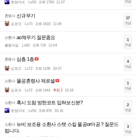
댓글
호랑이네
Lv.58
조회 1799
11-07
신규무기
혼령사
17
댓글
김로크
Lv.73
조회 1618
11-05
ao채우기 질문좀요
소환사
1
댓글
불멸의길
Lv.63
조회 719
11-04
심층 1층
혼령사
4
댓글
김로크
Lv.72
조회 1106
10-27
물공혼령사 제로셀
소환사
1
댓글
김로크
Lv.72
조회 1444
추천 2
10-18
혹시 도람 방한코트 입혀보신분?
소환사
2
댓글
호랑이네
Lv.58
조회 876
10-16
뉴비 보조용 소환사 스탯 스킬 물공or마공 ? 질문드
소환사
3
립니다.
댓글