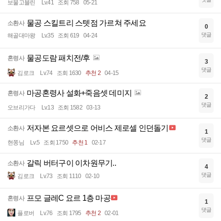
보물고블린
Lv.41
조회 758
05-21
물공 스킬트리 스텟점 가르쳐 주세요
소환사
0
댓글
해골대마왕
Lv.35
조회 619
04-24
물공도람 패치전/후
혼령사
3
댓글
김로크
Lv.74
조회 1630
추천 2
04-15
마공혼령사 설화+죽음셋 데미지
혼령사
2
댓글
오브리가다
Lv.13
조회 1582
03-13
저자본 요르셋으로 어비스 제로셀 인던돌기
소환사
1
댓글
현쫑님
Lv.5
조회 1750
추천 1
02-17
갈릭 버터구이 이차원무기..
소환사
4
댓글
김로크
Lv.73
조회 1110
02-10
프모 글레C 요르 1층 마공
혼령사
1
댓글
플로버
Lv.76
조회 1795
추천 2
02-01