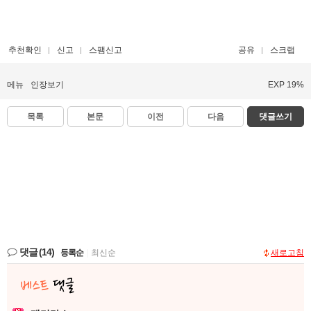
추천확인
신고
스팸신고
공유
스크랩
메뉴
인장보기
EXP 19%
목록
본문
이전
다음
댓글쓰기
댓글
(14)
등록순
|
최신순
새로고침