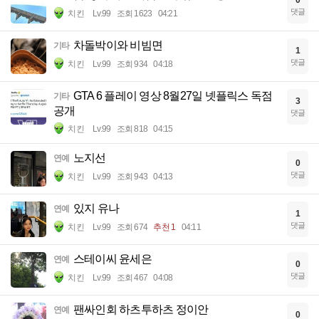
댓글
치킨
Lv.99
조회 1623
04:21
차돌박이와 비빔면
기타
1
댓글
치킨
Lv.99
조회 934
04:18
GTA 6 플레이 영상 8월27일 넷플릭스 독점
기타
3
공개
댓글
치킨
Lv.99
조회 818
04:15
노지선
연예
0
댓글
치킨
Lv.99
조회 943
04:13
있지 유나
연예
1
댓글
치킨
Lv.99
조회 674
추천 1
04:11
스테이씨 윤세은
연예
0
댓글
치킨
Lv.99
조회 467
04:08
팬싸인회 하츠투하츠 정이안
연예
0