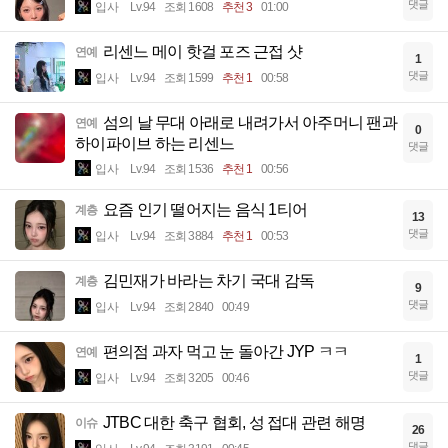
댓글
입사
Lv.94
조회 1608
추천 3
01:00
리센느 메이 핫걸 포즈 근접 샷
연예
1
댓글
입사
Lv.94
조회 1599
추천 1
00:58
섬의 날 무대 아래로 내려가서 아주머니 팬과
연예
0
하이파이브 하는 리센느
댓글
입사
Lv.94
조회 1536
추천 1
00:56
요즘 인기 떨어지는 음식 1티어
계층
13
댓글
입사
Lv.94
조회 3884
추천 1
00:53
김민재가 바라는 차기 국대 감독
계층
9
댓글
입사
Lv.94
조회 2840
00:49
편의점 과자 먹고 눈 돌아간 JYP ㅋㅋ
연예
1
댓글
입사
Lv.94
조회 3205
00:46
JTBC 대한 축구 협회, 성 접대 관련 해명
이슈
26
댓글