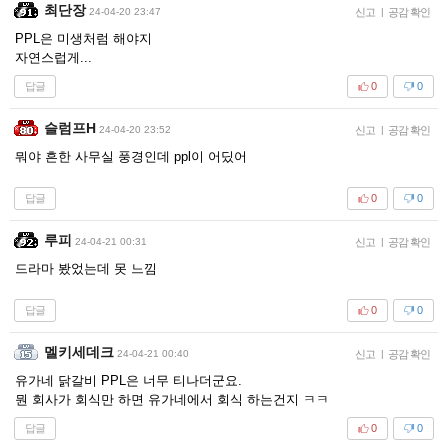
최단장
24-04-20 23:47
신고
|
공감 확인
PPL은 미생처럼 해야지
자연스럽게...
답글
0
0
슬럼프H
24-04-20 23:52
신고
|
공감 확인
뭐야 흔한 사무실 풍경인데 ppl이 어딨어
답글
0
0
루피
24-04-21 00:31
신고
|
공감 확인
드라마 봤었는데 못 느낌
답글
0
0
멜키세데크
24-04-21 00:40
신고
|
공감 확인
유가네 닭갈비 PPL은 너무 티나더군요.
뭔 회사가 회식만 하면 유가네에서 회식 하는건지 ㅋㅋ
답글
0
0