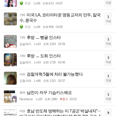
댓글
치킨
Lv.99
조회 613
04:07
미국 LA, 코리아타운 명동교자의 만두, 칼국
기타
1
수, 콩국수
댓글
치킨
Lv.99
조회 966
04:05
후방 ㅡ 빵귤 인스타
기타
1
댓글
입술돼지
Lv.43
조회 1254
03:59
후방 ㅡ 도희 인스타
기타
3
댓글
입술돼지
Lv.43
조회 1730
03:48
검찰개혁 5월에 처리 불가능했다
이슈
1
댓글
강철의매
Lv.86
조회 1310
03:37
남친이 자꾸 기습키스해요
유머
1
댓글
Neuhauus
Lv.20
조회 1980
추천 1
03:02
호남 반도체 방해하는 미 7공군 박살내자”···
이슈
9