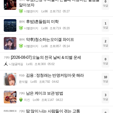
0
알아보자
댓글
너빨갱이지
Lv.86
조회 732
05:27
후방)흔들림의 미학
유머
1
댓글
너빨갱이지
Lv.86
조회 719
05:20
약후)청소하는오이갤 와이프
유머
2
댓글
너빨갱이지
Lv.86
조회 857
05:14
[2026-08-07] 오늘의 전국 날씨 & 띠별 운세
기타
0
댓글
니얼굴제길
Lv.81
조회 300
05:02
김용 : 정청래는 반명커밍아웃 해라
이슈
10
댓글
윤석렬
Lv.65
조회 792
04:42
남은 케이크 보관 방법
기타
3
댓글
치킨
Lv.99
조회 1147
04:22
땀 많이 나는 사람들이 겪는 고통
기타
0