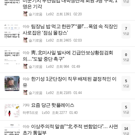
미군기지 무단침입 대학생단체 회원 3명 구속, 1
댓글
명은 기각
슬기로움
Lv.92
조회 1391
02:20
팀장님 밥 먹고 한판?” “콜!”…폭염 속 직장인
이슈
7
사로잡은 ‘점심 몰캉스’
댓글
슬기로움
Lv.92
조회 2465
02:03
靑, 北미사일 발사에 긴급안보상황점검회
이슈
0
의…“도발 중단 촉구”
댓글
슬기로움
Lv.92
조회 984
01:49
한기성 1군단장이 직무 배제된 결정적인 이
이슈
5
유
댓글
슬기로움
Lv.92
조회 2185
01:44
요즘 당근 핫플레이스
기타
5
댓글
하루5프로
Lv.50
조회 2277
01:40
이상주의적 말씀” “北 주적 변함없다”… 사면
이슈
14
초가 통일부
댓글