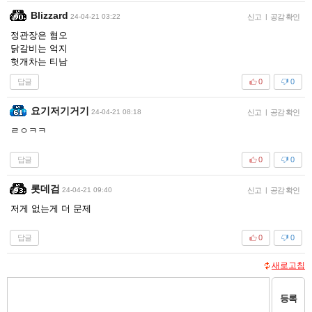
Blizzard
24-04-21 03:22
신고
|
공감 확인
정관장은 혐오
닭갈비는 억지
헛개차는 티남
답글
0
0
요기저기거기
24-04-21 08:18
신고
|
공감 확인
ㄹㅇㅋㅋ
답글
0
0
롯데검
24-04-21 09:40
신고
|
공감 확인
저게 없는게 더 문제
답글
0
0
새로고침
등록