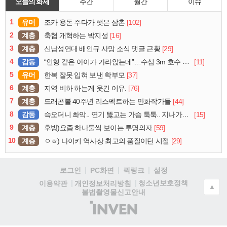
오늘의 화제
주간
월간
이슈
1
유머
[102]
조카 용돈 주다가 뺏은 삼촌
2
계층
[16]
축협 개혁하는 박지성
3
계층
[29]
신남성연대 배인규 사망 소식 댓글 근황
4
감동
[11]
“인형 같은 아이가 가라앉는데”…수심 3m 호수 뛰어든 60대 의인
5
유머
[37]
한복 잘못 입혀 보낸 학부모
6
계층
[76]
지역 비하 하는게 웃긴 이유.
7
계층
[44]
드래곤볼 40주년 리스펙트하는 만화작가들
8
감동
[15]
슥오더니 촤악.. 연기 뚫고는 가슴 툭툭.. 지나가던 아재의 정체
9
계층
[59]
후방)요즘 하나둘씩 보이는 투명의자
10
계층
[29]
ㅇㅎ) 나이키 역사상 최고의 품질이던 시절
로그인
PC화면
퀵링크
설정
청소년보호정책
이용약관
개인정보처리방침
▲
불법촬영물신고안내
(주)
인
벤