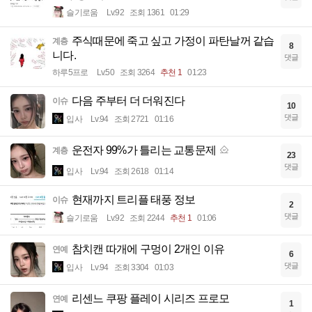
슬기로움
Lv.92
조회 1361
01:29
주식때문에 죽고 싶고 가정이 파탄날꺼 같습
계층
8
니다.
댓글
하루5프로
Lv.50
조회 3264
추천 1
01:23
다음 주부터 더 더워진다
이슈
10
댓글
입사
Lv.94
조회 2721
01:16
운전자 99%가 틀리는 교통문제
계층
23
댓글
입사
Lv.94
조회 2618
01:14
현재까지 트리플 태풍 정보
이슈
2
댓글
슬기로움
Lv.92
조회 2244
추천 1
01:06
참치캔 따개에 구멍이 2개인 이유
연예
6
댓글
입사
Lv.94
조회 3304
01:03
리센느 쿠팡 플레이 시리즈 프로모
연예
1