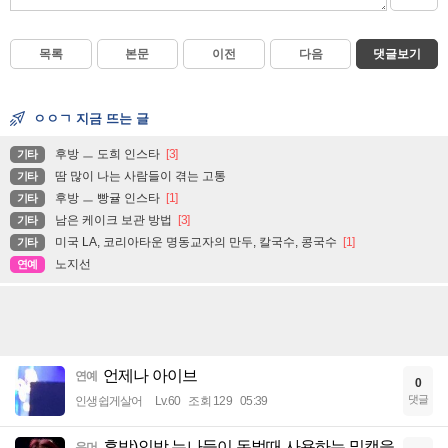
목록
본문
이전
다음
댓글보기
ㅇㅇㄱ 지금 뜨는 글
후방 ㅡ 도희 인스타
[3]
기타
땀 많이 나는 사람들이 겪는 고통
기타
후방 ㅡ 빵귤 인스타
[1]
기타
남은 케이크 보관 방법
[3]
기타
미국 LA, 코리아타운 명동교자의 만두, 칼국수, 콩국수
[1]
기타
노지선
연예
언제나 아이브
연예
0
댓글
인생쉽게살어
Lv.60
조회 129
05:39
후방)인방 누나들이 돈벌때 사용하는 밑캠을
유머