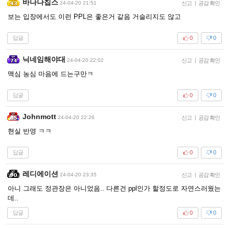
바나나칩스
24-04-20 21:51
신고
|
공감 확인
보는 입장에서도 이런 PPL은 좋은거 같음 거슬리지도 않고
답글
0
0
닉네임해야대
24-04-20 22:02
신고
|
공감 확인
맥심 농심 마음에 드는구만ㅋ
답글
0
0
Johnmott
24-04-20 22:26
신고
|
공감 확인
현실 반영 ㅋㅋ
답글
0
0
레디에이션
24-04-20 23:35
신고
|
공감 확인
아니 그래도 정관장은 아니었음.. 다른건 ppl인가 할정도로 자연스러웠는
데..
답글
0
0