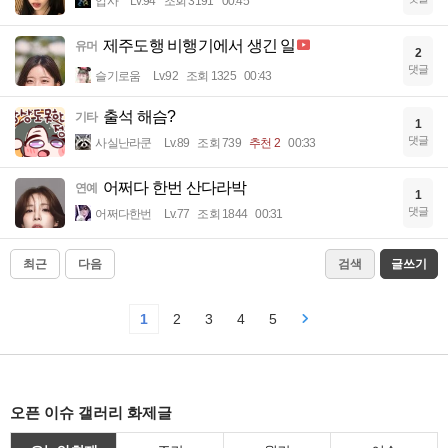
입사
Lv.94
조회 3191
00:45
제주도행 비행기에서 생긴 일
유머
2
댓글
슬기로움
Lv.92
조회 1325
00:43
출석 해슴?
기타
1
댓글
사실난라쿤
Lv.89
조회 739
추천 2
00:33
어쩌다 한번 산다라박
연예
1
댓글
어쩌다한번
Lv.77
조회 1844
00:31
최근
다음
검색
글쓰기
1
2
3
4
5
오픈 이슈 갤러리 화제글