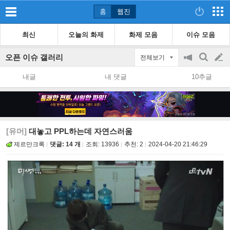
홈
웹진
최신
오늘의 화제
화제 모음
이슈 모음
오픈 이슈 갤러리
전체보기
공
검
글
지
색
내글
내 댓글
10추글
on/off
쓰
기
[유머]
대놓고 PPL하는데 자연스러움
제르만크록
댓글: 14 개
조회:
13936
추천:
2
2024-04-20 21:46:29