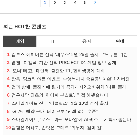
1
2
3
4
5
최근 HOT한 콘텐츠
게임
IT
유머
연예
1
컴투스-에이버튼 신작 '제우스' 8월 26일 출시…"모두를 위한 경쟁"
2
웹젠, '디겜폭' 기반 신작 PROJECT D1 게임 정보 공개
3
'오너' 빼고, '페인터' 출전한 T1, 한화생명에 패배
4
잔홍, 링코와 여름 이벤트, 수영복까지 총출동! '이환' 1.3 버전 방송 정리
5
검과 방패, 돌진기에 원거리 공격까지? 오버워치 '디몬' 플레이 영상
6
검은사막 최초의 '하이퍼 부스트', 직접 해봤습니다
7
스마일게이트 신작 '이클립스', 9월 10일 정식 출시
8
'GTA6' 예약 구매, 테이크투 "전례 없는 수준"
9
스마일게이트, '로스트아크 모바일'에 AI 퀘스트 기획자 뽑는다
10
탐험은 더하고, 손맛은 그대로 '귀무자: 검의 길'