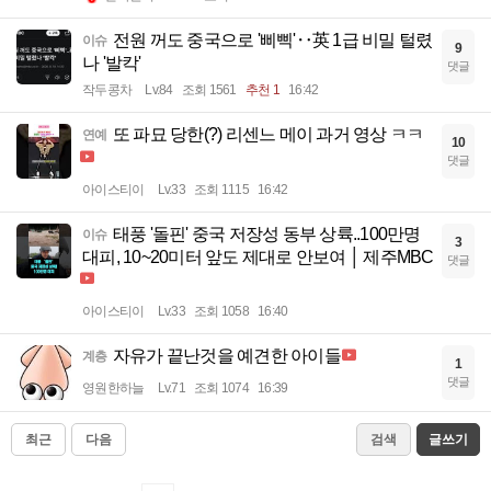
전원 꺼도 중국으로 '삐삑'‥英 1급 비밀 털렸
이슈
9
나 '발칵'
댓글
작두콩차
Lv.84
조회 1561
추천 1
16:42
또 파묘 당한(?) 리센느 메이 과거 영상 ㅋㅋ
연예
10
댓글
아이스티이
Lv.33
조회 1115
16:42
태풍 '돌핀' 중국 저장성 동부 상륙..100만명
이슈
3
대피, 10~20미터 앞도 제대로 안보여 │ 제주MBC
댓글
아이스티이
Lv.33
조회 1058
16:40
자유가 끝난것을 예견한 아이들
계층
1
댓글
영원한하늘
Lv.71
조회 1074
16:39
최근
다음
검색
글쓰기