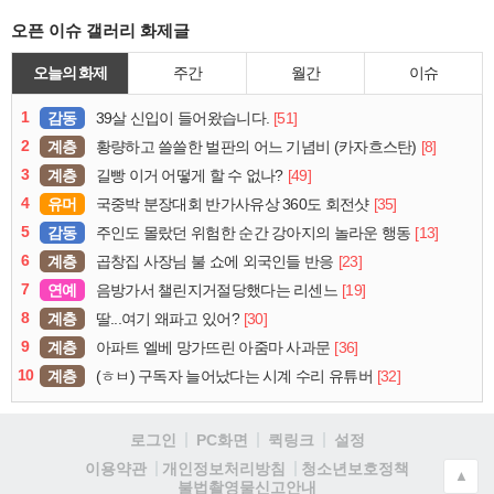
오픈 이슈 갤러리 화제글
오늘의 화제
주간
월간
이슈
1
감동
[51]
39살 신입이 들어왔습니다.
2
계층
[8]
황량하고 쓸쓸한 벌판의 어느 기념비 (카자흐스탄)
3
계층
[49]
길빵 이거 어떻게 할 수 없나?
4
유머
[35]
국중박 분장대회 반가사유상 360도 회전샷
5
감동
[13]
주인도 몰랐던 위험한 순간 강아지의 놀라운 행동
6
계층
[23]
곱창집 사장님 불 쇼에 외국인들 반응
7
연예
[19]
음방가서 챌린지거절당했다는 리센느
8
계층
[30]
딸...여기 왜파고 있어?
9
계층
[36]
아파트 엘베 망가뜨린 아줌마 사과문
10
계층
[32]
(ㅎㅂ) 구독자 늘어났다는 시계 수리 유튜버
로그인
PC화면
퀵링크
설정
청소년보호정책
이용약관
개인정보처리방침
▲
불법촬영물신고안내