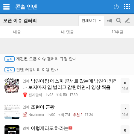
콘솔
인벤
오픈 이슈 갤러리
전체보기
공
검
글
지
색
내글
내 댓글
10추글
on/off
쓰
기
개편된 오픈 이슈 갤러리 규정 안내
인벤 커뮤니티 이용 안내
남친이랑 에스파 콘서트 갔는데 남친이 카리
연예
0
나 보자마자 입 벌리고 감탄하면서 영상 찍음.
댓글
전자팔찌
Lv.93
조회 50
17:39
조현아 근황
연예
7
댓글
Nozdormu
Lv.90
조회 731
추천 2
17:34
이렇게라도 하라는
연예
0