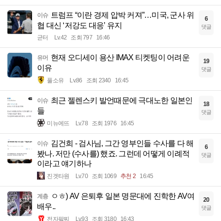
트럼프 “이란 경제 압박 커져”…미국, 군사 위
이슈
6
협 대신 ‘저강도 대응’ 유지
댓글
균터
Lv.42
조회 797
16:46
현재 오디세이 용산 IMAX 티켓팅이 어려운
유머
19
이유
댓글
풀소유
Lv.86
조회 2340
16:45
최근 젤렌스키 발언때문에 극대노한 일본인
이슈
18
들
댓글
미뉴에뜨
Lv.78
조회 1976
16:45
김건희 - 검사님, 그간 영부인들 수사를 다 해
이슈
6
봤나. 저만 (수사를) 했죠. 그런데 어떻게 이례적
댓글
이라고 얘기하나
진겟타원
Lv.70
조회 1069
추천 2
16:45
ㅇㅎ) AV 은퇴후 일본 명문대에 진학한 AV여
계층
20
배우..
댓글
전자팔찌
Lv.93
조회 3180
16:43