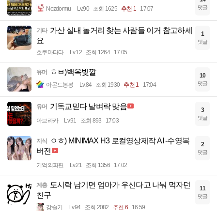
댓글
Nozdormu
Lv.90
조회 1625
추천 1
17:07
가산 실내 놀거리 찾는 사람들 이거 참고하세
기타
1
요
댓글
호쿠마타타
Lv.12
조회 1264
17:05
ㅎㅂ)백옥빛깔
유머
10
댓글
아몬드봉봉
Lv.84
조회 1930
추천 1
17:04
기독교믿다 날벼락 맞음
유머
3
댓글
아브라카
Lv.91
조회 893
17:03
ㅇㅎ) MINIMAX H3 로컬영상제작 AI -수영복
지식
2
버전
댓글
기억의파편
Lv.21
조회 1356
17:02
도시락 남기면 엄마가 우신다고 나눠 먹자던
계층
11
친구
댓글
강슬기
Lv.94
조회 2082
추천 6
16:59