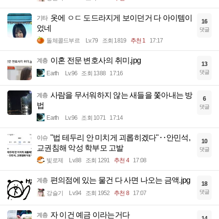
옷에 ㅇㄷ 도드라지게 보이던거 다 아이템이
기타
16
었네
댓글
돌체콜드부르
Lv.79
조회 1819
추천 1
17:17
이혼 전문 변호사의 취미.jpg
계층
13
댓글
Earth
Lv.96
조회 1388
17:16
사람을 무서워하지 않는 새들을 쫓아내는 방
계층
6
법
댓글
Earth
Lv.96
조회 1071
17:14
"법 테두리 안 미치게 괴롭히겠다"‥안민석,
이슈
10
교권침해 악성 학부모 고발
댓글
빛로제
Lv.88
조회 1291
추천 4
17:08
편의점에 있는 물건 다 사면 나오는 금액.jpg
계층
18
댓글
강슬기
Lv.94
조회 1952
추천 8
17:07
자 이건 예금 이라는거다
계층
14