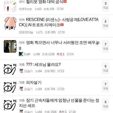
헐리웃 영화 대박 공식
유머
3
댓글
하루5프로
Lv.50
조회 439
17:25
RESCENE (리센느) - 사랑공격(LOVE ATTA
연예
2
CK) | AI 트로트 리메이크
댓글
영원한하늘
Lv.71
조회 305
17:24
영화 찍으면서 너무나 서러웠던 조연 배우.jp
연예
7
g
댓글
Earth
Lv.96
조회 1208
추천 1
17:24
??? : 셰프님 몰라요?
계층
5
댓글
강슬기
Lv.94
조회 852
17:22
피자설기
계층
7
댓글
강슬기
Lv.94
조회 764
17:20
장기 근속자들에게 엄청난 선물을 준다는 정
계층
5
지선 셰프
댓글
강슬기
Lv.94
조회 1506
추천 1
17:18