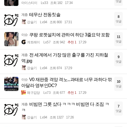
댓글
아이스티이
Lv.33
조회 182
17:34
테무산 전동칫솔
계층
8
댓글
강슬기
Lv.94
조회 800
17:31
쿠팡 로켓설치에 관하여 하단 3줄요약 포함
이슈
11
댓글
게토레이
Lv.57
조회 942
추천 1
17:29
전 세계에서 가장 많은 출구를 가진 지하철
계층
9
역.jpg
댓글
강슬기
Lv.94
조회 874
17:29
V0 재판중 격앙 격노...과태료 너무 과하다 깎
이슈
10
아달라 영부인DC?
댓글
왜구김당
Lv.73
조회 677
추천 1
17:29
비빔면 그릇 샀다 ㅋㅋㅋ 비빔면 다 조짐 ㅋ
계층
7
ㅋ
댓글
강슬기
Lv.94
조회 1327
17:26