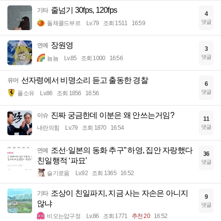
줄넘기 30fps, 120fps
기타
4
댓글
돌체콜드부르
Lv.79
조회 1511
16:59
장원영
연예
3
댓글
뇸뇸
Lv.85
조회 1000
16:56
선자령에서 비명소리 듣고 출동한 경찰
유머
6
댓글
풀소유
Lv.86
조회 1856
16:56
진짜 궁금한데 이분은 왜 안쓰는거임?
이슈
11
댓글
내란의힘
Lv.79
조회 1870
16:54
조선·일본의 동화 추구” 하영, 집안 자랑했다
연예
36
친일행적 ‘파묘’
댓글
슬기로움
Lv.92
조회 1365
16:52
조상이 친일파지, 지금 사는 자손은 아니지
기타
9
않냐
댓글
비오는압구정
Lv.86
조회 1771
추천 20
16:52