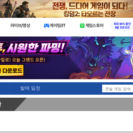
X
최대 90% 할인
라이브/영상
게이밍/IT
게임스토어
8월 프로모션
발매 일정
판