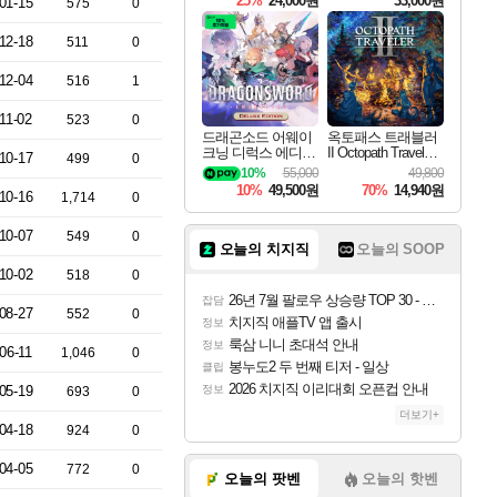
25%
24,000원
33,000원
01-15
575
0
12-18
511
0
12-04
516
1
11-02
523
0
드래곤소드 어웨이
옥토패스 트래블러
크닝 디럭스 에디션
II Octopath Traveler I
10-17
499
0
DragonSword Awake
I
10%
55,000
49,800
ning Deluxe Edition
10%
49,500원
70%
14,940원
10-16
1,714
0
10-07
549
0
오늘의 치지직
오늘의 SOOP
10-02
518
0
26년 7월 팔로우 상승량 TOP 30 - 월간 치지직
잡담
08-27
552
0
치지직 애플TV 앱 출시
정보
룩삼 니니 초대석 안내
정보
06-11
1,046
0
봉누도2 두 번째 티저 - 일상
클립
2026 치지직 이리대회 오픈컵 안내
05-19
정보
693
0
더보기+
04-18
924
0
04-05
772
0
오늘의 팟벤
오늘의 핫벤