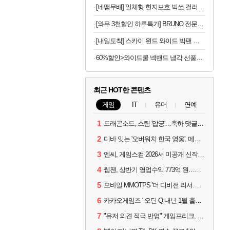
[네맴무배] 일체형 힌지보호 빅쏘 컬러 범퍼 2배자력 맥세이프 케이스 블랙, 갤럭시Z 폴드8
[와우 3천할인 하루특가] BRUNO 전문가용 이발기 실버
[내일도착] 스카이 윈드 와이드 빅팬 접이식 선풍기, 카키, 3개
60%할인>와이드쿨 넥밴드 냉각 선풍기, DSF7, 6000mAh, 다크 그레이, 1개
최근 HOT한 콘텐츠
게임
IT
유머
연예
1
드래곤소드, 스팀 '압긍'…축하 댓글 달고 게임 코드 받자!
2
디바 잇는 '오버워치 한국 영웅', 메카 파일럿 디몬 나온다
3
엔씨, 게임스컴 2026서 미공개 신작 최초 공개
4
웹젠, 상반기 영업수익 773억 원…순이익 89% 증가
5
모바일 MMOTPS '더 디비전 리서전스', 6일 스팀에도 출시
6
카카오게임즈 "오딘 Q 내년 1월 출시, 연기는 없다"
7
"유저 의견 적극 반영" 게임프리크, 비스트 오브 리인카네이션 개선 나선다