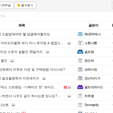
10추글
즐겨찾기
기타
제목
글쓴이
임 드랍없애려면 뭘 업글해야할까요
No10하메스
 마리오아울렛 세가 미니 뮤지엄 & 팝업스토어
소환사뿱
션 스토어 설할인 25일까지
솔로왕
 할인
현모찌
모던워페어 리부트 다운 및 구매방법 아시나요?
브레이낔
이 알코올중독자 미친새끼가
장산타이거
데스 스트랜딩 - 디렉터즈 컷" 와이드로 다시 즐겨 봅니다.
울트라와이드
면서 나우도 같이 하시는분 있나요? 콜라보 템 주네요
하루봉
쓰시는분
Sscnapoly