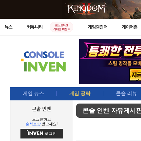
로스트아크
뉴스
커뮤니티
게임캘린더
게이머존
기대평 이벤트
게임 뉴스
게임 공략
콘솔 리뷰
콘솔 인벤
콘솔 인벤 자유게시
로그인하고
출석보상
받으세요!
로그인