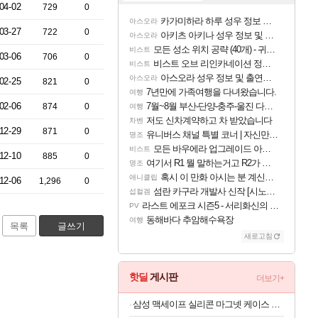
04-02
729
0
카가미하라 하루 성우 정보 및 주요 필모
아스오라
03-27
722
0
아키츠 아키나 성우 정보 및 주요 필모
아스오라
모든 성소 위치 공략 (40개) - 귀환한 영혼 도전과제
비스트
03-06
706
0
비스트 오브 리인카네이션 정보/공략글 모음
비스트
아스오라 성우 정보 및 출연작 모음
아스오라
02-25
821
0
7년만에 가족여행을 다녀왔습니다.
여행
02-06
7월~8월 부산-단양-충주-울진 다녀왔어요~
874
0
여행
저도 신차계약하고 차 받았습니다
차벤
12-29
871
0
유니버스 채널 특별 코너 | 자신만의 스타일
명조
모든 바우에라 업그레이드 아이템 획득 위치 공략 (89개)
비스트
12-10
885
0
여기서 R1 뭘 말하는거고 R2가 뭘말하는걸까요?
명조
혹시 이 만화 아시는 분 계신가요
애니클립
12-06
1,296
0
섬란 카구라 개발사 신작 [시노비 넥서스] 연내 출시 예정
섭컬겜
라스트 에포크 시즌5 - 서리화신의 분노 티저
PV
동해바다 추암해수욕장
여행
목록
글쓰기
새로고침
핫딜
게시판
더보기+
삼성 맥세이프 실리콘 마그넷 케이스 피스타치오, 갤럭시Z 폴드8