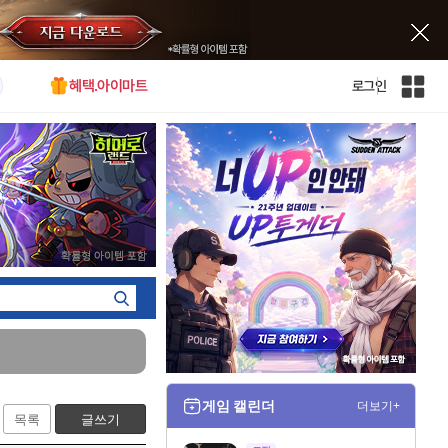
혜택.아이마트
로그인
인
벤
전
체
사
이
트
맵
게임 캘린더
더보기+
목록
글쓰기