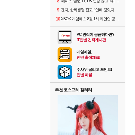
8
'페이즈' 날뛴 T1, DK 연승 끊고 1위 지켜
9
젠지, 한화생명 잡고 2연패 끊었다
10
XBOX 게임패스 8월 1차 라인업 공개... '비스트 오브 리인카네이션' 즉시 합류
PC 견적이 궁금하다면?
IT인벤 견적게시판
매일매일,
인벤 출석체크!
주사위 굴리고 포인트!
인벤 마블
추천 코스프레 갤러리