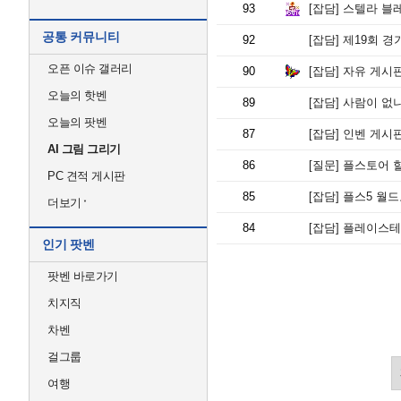
93
[잡담]
스텔라 블레
공통 커뮤니티
92
[잡담]
제19회 경
오픈 이슈 갤러리
90
[잡담]
자유 게시판
오늘의 핫벤
89
[잡담]
사람이 없
오늘의 팟벤
87
[잡담]
인벤 게시판
AI 그림 그리기
86
[질문]
플스토어 할인
PC 견적 게시판
85
[잡담]
플스5 월드
더보기
84
[잡담]
플레이스테이
인기 팟벤
팟벤 바로가기
치지직
차벤
걸그룹
여행