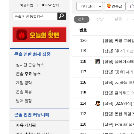
회원가입
ID/PW 찾기
인증글
전체
잡담
질문
번호
120
[잡담]
싸펑 프레
119
[잡담]
[후기] 가산
콘솔 인벤 화제 집중
118
[잡담]
플레이스테이
실시간 콘솔 뉴스
117
[잡담]
[공유] 세가
콘솔 주요 뉴스
116
[잡담]
pc 콜옵 
게임 공략
콘솔 리뷰
115
[잡담]
클라우드 
발매 일정
114
[잡담]
[32:9영상] "
112
[잡담]
몬헌 와일즈 하
콘솔 인벤 커뮤니티
110
[질문]
exm air 
자유 게시판