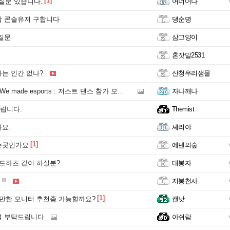
[1]
 질문 있습니다.
어너어나
할 콘솔유저 구합니다
댕순뎡
질문
삼고양이
혼잣말2531
는 인간 없나?
산청우리샘물
We made esports : 저스트 댄스 참가 모집 안내
자나깨나
립니다.
Themist
요.
셰리야
[1]
는곳인가요
에넨의숲
일드하츠 같이 하실분?
대붕자
!!
지붕천사
[1]
만한 모니터 추천좀 가능할까요?
캔낫
격 부탁드립니다
아쉬람