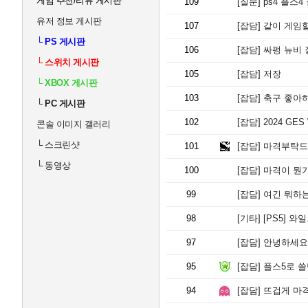
게임 추천/리뷰 게시판
109
[질문]
ps4 플스4
유저 정보 게시판
107
[잡담]
같이 게임
└
PS 게시판
106
[잡담]
싸펑 뉴비 
└
스위치 게시판
105
[잡담]
저장
└
XBOX 게시판
103
[잡담]
축구 좋아하
└
PC 게시판
102
[잡담]
2024 GES 
콘솔 이미지 갤러리
└
스크린샷
101
[잡담]
마격부탁드
└
동영상
100
[잡담]
마격이 뭔가
99
[잡담]
여긴 뭐하
98
[기타]
[PS5] 와
97
[잡담]
안녕하세요 
95
[잡담]
플스5로 쓸
94
[잡담]
뜨겁게 마