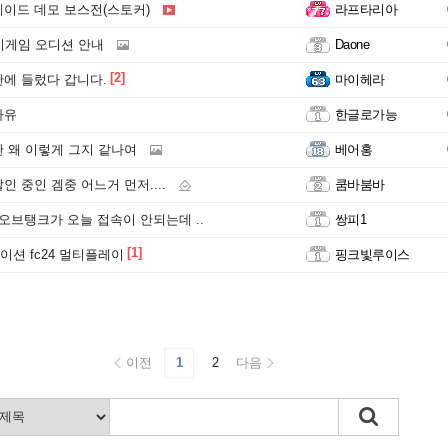
이드 데모 보스전(스토커)
라프타리아
기게임 오디션 안내
Daone
[2]
에 들렀다 갑니다.
마이헤라
나유
한글로가능
 왜 이렇게 그지 같나여
베어홍
 중인 겜중 어느거 먼저....
쿰바붐바
오브탱크가 오늘 접속이 안되는데 ..
쌍피1
[1]
션 fc24 멀티플레이
핑크빛루이스
이전
1
2
다음