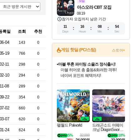
모집
아스오라 CBT 모집
08.19
참가자 모집까지 남은 기간
11
16
08
53
등록일
조회
추천
Days
Hours
Min
Sec
06-04
143
0
게임 핫딜 (PC/스팀)
마블 투혼 파이팅 소울즈 정식출시!
스토어+
05-19
766
0
마블 히어로 총 출동&화려한 격투!
네이버 포인트 혜택까지!
02-11
298
0
귀무자: 검의 길 예약 판매 중!
10% 할인과
02-10
294
0
이니&베니 혜택까지!
인벤게임즈 8월 특별 할인!
드래곤소드: 어웨이크닝 입점!
문명 7 특별 할인!
비스트 오브 리인카네이션 정식 출시!
커세어 코브 출시 기념 할인!
더 렐릭 퍼스트 가디언 정식 출시
베데스다 40주년 기념 할인 중!
캡콤 프렌차이즈 할인 진행 중!
캡콤 일부 상품 상시 할인
스타워즈 은하계 레이서
로블록스 기프트 카드 공식 입점
11-08
289
0
인기 퍼블리셔 모음!
스팀으로 만나는 드래곤소드!
조선&고려 DLC 출시 예정
게임프릭 신작 IP
해적'섬'을 발전시키자!
설화x하드코어 액션!
베데스다의 명작들을
몬헌, 바하 등 인기 IP를
몬헌 와일즈 & 드래곤즈 도그마2
인벤게임즈에서 10% 추가 적립
Robux를 가장 안전하고
최대 90% 할인가를 만나보세요!
네이버혜택과 함께 만나보세요!
50%할인&추가 적립까지!
네이버 혜택가와 함께 예약하세요!
할인&네이버혜택으로 만나보세요!
네이버페이 혜택과 만나보세요!
40주년 프로모션으로 만나보세요!
할인가에 만나보세요!
일부 에디션 상시 할인!
혜택으로 예약 판매 중
편안하게 충전하세요
09-22
354
0
07-02
660
0
03-07
620
0
팰월드 Palworld
드래곤소드 어웨이
크닝 DragonSword A
01-24
624
0
wakening
5%
32,000
10%