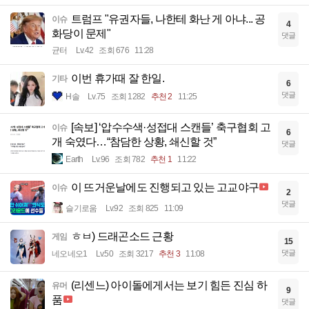
트럼프 "유권자들, 나한테 화난 게 아냐... 공
이슈
4
화당이 문제"
댓글
균터
Lv.42
조회 676
11:28
이번 휴가때 잘 한일.
기타
6
댓글
H솔
Lv.75
조회 1282
추천 2
11:25
[속보] ‘압수수색·성접대 스캔들’ 축구협회 고
이슈
6
개 숙였다…“참담한 상황, 쇄신할 것”
댓글
Earth
Lv.96
조회 782
추천 1
11:22
이 뜨거운날에도 진행되고 있는 고교야구
이슈
2
댓글
슬기로움
Lv.92
조회 825
11:09
ㅎㅂ) 드래곤소드 근황
게임
15
댓글
네오네오1
Lv.50
조회 3217
추천 3
11:08
(리센느) 아이돌에게서는 보기 힘든 진심 하
유머
9
품
댓글