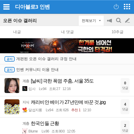
디아블로3
인벤
오픈 이슈 갤러리
전체보기
공
검
글
지
색
내글
내 댓글
10추글
on/off
쓰
기
개편된 오픈 이슈 갤러리 규정 안내
인벤 커뮤니티 이용 안내
[날씨] 극한 폭염 주춤, 서울 35도
계층
0
댓글
입사
Lv.94
조회 27
12:16
캐리비안 베이가 27년만에 바꾼 것.jpg
지식
4
댓글
달섭지롱
Lv.94
조회 626
추천 1
12:10
한국인들 근황
계층
2
댓글
Blume
Lv.86
조회 800
12:05