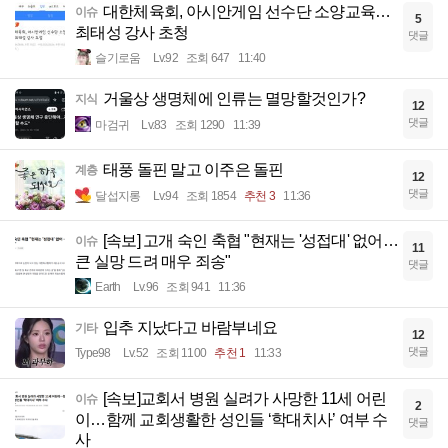
대한체육회, 아시안게임 선수단 소양교육…
이슈
5
최태성 강사 초청
댓글
슬기로움
Lv.92
조회 647
11:40
거울상 생명체에 인류는 멸망할것인가?
지식
12
댓글
마검귀
Lv.83
조회 1290
11:39
태풍 돌핀 말고 이주은 돌핀
계층
12
댓글
달섭지롱
Lv.94
조회 1854
추천 3
11:36
[속보] 고개 숙인 축협 "현재는 '성접대' 없어…
이슈
11
큰 실망 드려 매우 죄송"
댓글
Earth
Lv.96
조회 941
11:36
입추 지났다고 바람부네요
기타
12
댓글
Type98
Lv.52
조회 1100
추천 1
11:33
[속보]교회서 병원 실려가 사망한 11세 어린
이슈
2
이…함께 교회생활한 성인들 ‘학대치사’ 여부 수
댓글
사