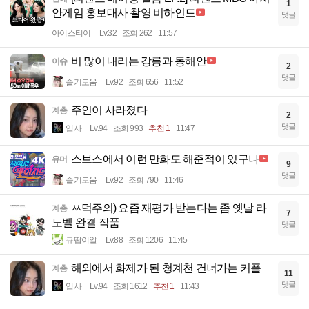
1
안게임 홍보대사 촬영 비하인드
댓글
아이스티이
Lv.32
조회 262
11:57
비 많이 내리는 강릉과 동해안
이슈
2
댓글
슬기로움
Lv.92
조회 656
11:52
주인이 사라졌다
계층
2
댓글
입사
Lv.94
조회 993
추천 1
11:47
스브스에서 이런 만화도 해준적이 있구나
유머
9
댓글
슬기로움
Lv.92
조회 790
11:46
ㅆ덕주의) 요즘 재평가 받는다는 좀 옛날 라
계층
7
노벨 완결 작품
댓글
큐땁이알
Lv.88
조회 1206
11:45
해외에서 화제가 된 청계천 건너가는 커플
계층
11
댓글
입사
Lv.94
조회 1612
추천 1
11:43