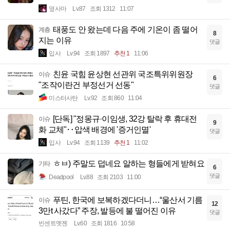
옆사마
Lv.87
조회 1312
11:07
태풍도 안 왔는데 다음 주에 기온이 좀 떨어
계층
8
지는 이유
댓글
입사
Lv.94
조회 1897
추천 1
11:06
친윤 국힘 윤상현 선관위 국조특위위원장
이슈
6
"조작이란건 부정선거 선동"
댓글
미스터사탄
Lv.92
조회 860
11:04
[단독] "정몽규·이임생, 32강 탈락 후 휴대전
이슈
9
화 교체"‥압색 배경에 '증거인멸'
댓글
입사
Lv.94
조회 1139
추천 1
11:02
ㅎㅂ) 주말도 덥네요 알하는 형들에게 받혀요
기타
6
댓글
Deadpool
Lv.88
조회 2103
11:00
푸틴, 한국에 보복하겠다더니…“울산서 기름
이슈
12
3만t 사갔다” 주장, 발등에 불 떨어진 이유
댓글
빈센트멧젠
Lv.60
조회 1816
10:58