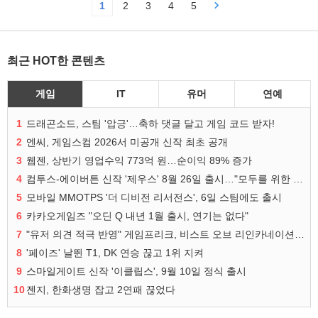
1
2
3
4
5
최근 HOT한 콘텐츠
게임
IT
유머
연예
1
드래곤소드, 스팀 '압긍'…축하 댓글 달고 게임 코드 받자!
2
엔씨, 게임스컴 2026서 미공개 신작 최초 공개
3
웹젠, 상반기 영업수익 773억 원…순이익 89% 증가
4
컴투스-에이버튼 신작 '제우스' 8월 26일 출시…"모두를 위한 경쟁"
5
모바일 MMOTPS '더 디비전 리서전스', 6일 스팀에도 출시
6
카카오게임즈 "오딘 Q 내년 1월 출시, 연기는 없다"
7
"유저 의견 적극 반영" 게임프리크, 비스트 오브 리인카네이션 개선 나선다
8
'페이즈' 날뛴 T1, DK 연승 끊고 1위 지켜
9
스마일게이트 신작 '이클립스', 9월 10일 정식 출시
10
젠지, 한화생명 잡고 2연패 끊었다