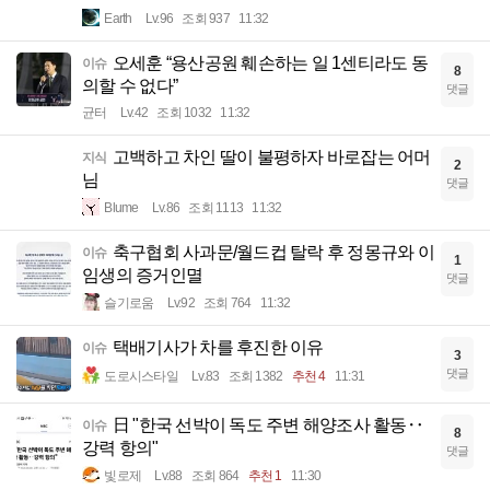
Earth
Lv.96
조회 937
11:32
오세훈 “용산공원 훼손하는 일 1센티라도 동
이슈
8
의할 수 없다”
댓글
균터
Lv.42
조회 1032
11:32
고백하고 차인 딸이 불평하자 바로잡는 어머
지식
2
님
댓글
Blume
Lv.86
조회 1113
11:32
축구협회 사과문/월드컵 탈락 후 정몽규와 이
이슈
1
임생의 증거인멸
댓글
슬기로움
Lv.92
조회 764
11:32
택배기사가 차를 후진한 이유
이슈
3
댓글
도로시스타일
Lv.83
조회 1382
추천 4
11:31
日 "한국 선박이 독도 주변 해양조사 활동‥
이슈
8
강력 항의"
댓글
빛로제
Lv.88
조회 864
추천 1
11:30