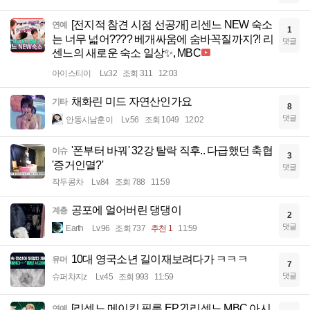
[전지적 참견 시점 선공개] 리센느 NEW 숙소
연예
1
는 너무 넓어???? 베개싸움에 숨바꼭질까지?! 리
댓글
센느의 새로운 숙소 일상✨, MBC
아이스티이
Lv.32
조회 311
12:03
채화린 미드 자연산인가요
기타
8
댓글
안동시남훈이
Lv.56
조회 1049
12:02
'폰부터 바꿔' 32강 탈락 직후.. 다급했던 축협
이슈
3
'증거인멸?'
댓글
작두콩차
Lv.84
조회 788
11:59
공포에 얼어버린 댕댕이
계층
2
댓글
Earth
Lv.96
조회 737
추천 1
11:59
10대 영국소년 길이재보려다가 ㅋㅋㅋ
유머
7
댓글
슈퍼차지z
Lv.45
조회 993
11:59
[리센느 메이킹 필름 EP.2] 리센느 MBC 아시
연예