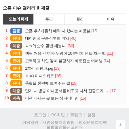
오픈 이슈 갤러리 화제글
오늘의 화제
주간
월간
이슈
1
감동
[15]
오픈 후 3개월치 예약 다 찼다는 미용실
2
유머
[40]
대한민국 군종신부의 위엄
3
계층
[36]
ㅇㅎ?) 순수 골반 재능녀.
4
유머
[11]
캠핑 처음 간 여자 두명이 10분만에 텐트 치는 법
5
유머
[14]
고백하고 차인 딸이 불평하자 바로잡는 어머님
6
유머
[19]
1호선 장판파.jpg
7
유머
[26]
ㅎㅂ) 미니스커트
8
유머
[15]
축협을 한번에 보여주는 짤
9
계층
[17]
단지 내 방송 아나운서를 바꾸고 나서 집중도가 확 올라갔다는 한 아파트의 안내방송
10
계층
[16]
이젠 다시는 못 보는 삼파이더맨
로그인
PC화면
퀵링크
설정
청소년보호정책
이용약관
개인정보처리방침
▲
불법촬영물신고안내