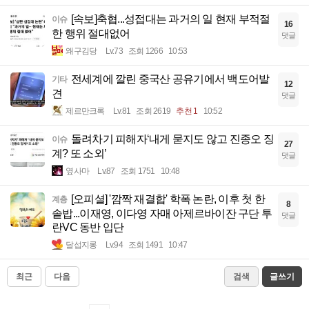
[속보]축협...성접대는 과거의 일 현재 부적절
이슈
16
한 행위 절대없어
댓글
왜구김당
Lv.73
조회 1266
10:53
전세계에 깔린 중국산 공유기에서 백도어발
기타
12
견
댓글
제르만크록
Lv.81
조회 2619
추천 1
10:52
돌려차기 피해자‘내게 묻지도 않고 진종오 징
이슈
27
계? 또 소외’
댓글
옆사마
Lv.87
조회 1751
10:48
[오피셜] '깜짝 재결합' 학폭 논란, 이후 첫 한
계층
8
솥밥...이재영, 이다영 자매 아제르바이잔 구단 투
댓글
란VC 동반 입단
달섭지롱
Lv.94
조회 1491
10:47
최근
다음
검색
글쓰기