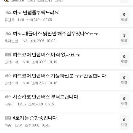
Greatone
Lv.81
조회 2812
02-25
하코 만랩좀부탁드려요
버스
0
댓글
류단우
Lv.8
조회 2491
02-08
하코..대균버스 몇판만 해주실수있나요ㅠㅠ
버스
1
댓글
후치반반
Lv.3
조회 2906
02-03
하드코어 만렙버스 아직 없나요 ㅠ
잡담
0
댓글
만덕이야
Lv.18
조회 3009
01-19
하드코어 만렙버스 가능하신분 ㅠㅠ간절합니다
버스
0
댓글
만덕이야
Lv.18
조회 2821
01-18
시즌하코 만렙버스 부탁드립니다.
버스
0
댓글
거수리
Lv.15
조회 2829
01-15
4호기는 순항중입니다.
잡담
0
댓글
까충
Lv.84
조회 3031
01-15