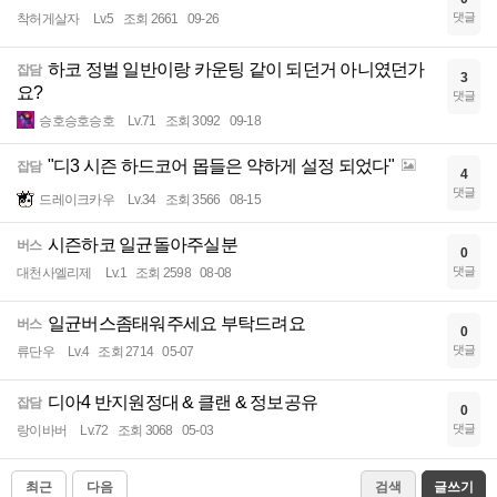
댓글
착허게살자
Lv.5
조회 2661
09-26
하코 정벌 일반이랑 카운팅 같이 되던거 아니였던가
잡담
3
요?
댓글
승호승호승호
Lv.71
조회 3092
09-18
"디3 시즌 하드코어 몹들은 약하게 설정 되었다"
잡담
4
댓글
드레이크카우
Lv.34
조회 3566
08-15
시즌하코 일균돌아주실분
버스
0
댓글
대천사엘리제
Lv.1
조회 2598
08-08
일균버스좀태워주세요 부탁드려요
버스
0
댓글
류단우
Lv.4
조회 2714
05-07
디아4 반지원정대 & 클랜 & 정보공유
잡담
0
댓글
랑이바버
Lv.72
조회 3068
05-03
최근
다음
검색
글쓰기