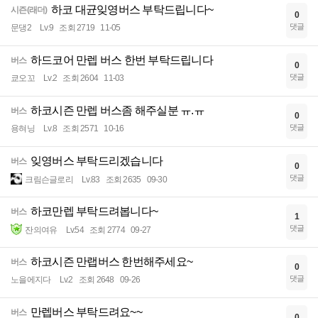
하코 대균잊영버스 부탁드립니다~
시즌(래더)
0
댓글
문댕2
Lv.9
조회 2719
11-05
하드코어 만렙 버스 한번 부탁드립니다
버스
0
댓글
쿄오꼬
Lv.2
조회 2604
11-03
하코시즌 만렙 버스좀 해주실분 ㅠ.ㅠ
버스
0
댓글
용혀닝
Lv.8
조회 2571
10-16
잊영버스 부탁드리겠습니다
버스
0
댓글
크림슨글로리
Lv.83
조회 2635
09-30
하코만렙 부탁드려봅니다~
버스
1
댓글
잔의여유
Lv.54
조회 2774
09-27
하코시즌 만랩버스 한번해주세요~
버스
0
댓글
노을에지다
Lv.2
조회 2648
09-26
만렙버스 부탁드려요~~
버스
0