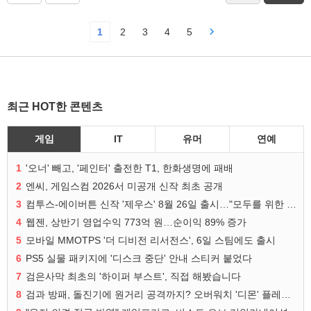
1
2
3
4
5
최근 HOT한 콘텐츠
게임
IT
유머
연예
1
'오너' 빼고, '페인터' 출전한 T1, 한화생명에 패배
2
엔씨, 게임스컴 2026서 미공개 신작 최초 공개
3
컴투스-에이버튼 신작 '제우스' 8월 26일 출시…"모두를 위한 경쟁"
4
웹젠, 상반기 영업수익 773억 원…순이익 89% 증가
5
모바일 MMOTPS '더 디비전 리서전스', 6일 스팀에도 출시
6
PS5 실물 패키지에 '디스크 중단' 안내 스티커 붙었다
7
검은사막 최초의 '하이퍼 부스트', 직접 해봤습니다
8
검과 방패, 돌진기에 원거리 공격까지? 오버워치 '디몬' 플레이 영상