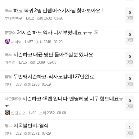
하코 복귀 2명 만렙버스기사님 찾아보아요 !!
버스
0
댓글
투데이백구
Lv.12
조회 1632
03-26
34시즌 하드 악사 디져부렀네요 ㅠㅠ
분향소
0
댓글
때려봐
Lv.57
조회 2248
02-20
시즌하코 대균 몇판 돌아주실분 있나요
버스
0
댓글
거수리
Lv.15
조회 1689
02-03
두번째시즌하코..악사노칼데127단완료
잡담
0
댓글
리내
Lv.3
조회 1938
01-19
시즌하코 48랩 입니다. 맨땅헤딩 너무 힘드네요ㅠ
시즌(래더)
0
ㅠ
댓글
만딩고오
Lv.21
조회 2352
08-08
지옥불반지..열쇠
정보
1
댓글
리내
Lv.2
조회 2571
07-29