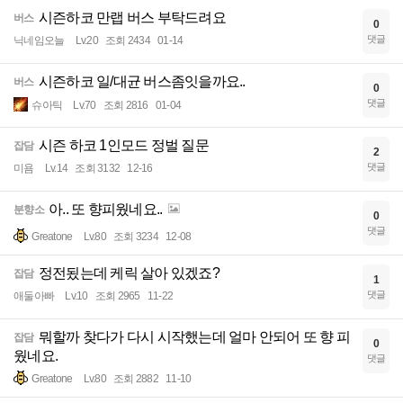
시즌하코 만랩 버스 부탁드려요
버스
0
댓글
닉네임오늘
Lv.20
조회 2434
01-14
시즌하코 일/대균 버스좀잇을까요..
버스
0
댓글
슈아틱
Lv.70
조회 2816
01-04
시즌 하코 1인모드 정벌 질문
잡담
2
댓글
미욤
Lv.14
조회 3132
12-16
아.. 또 향피웠네요..
분향소
0
댓글
Greatone
Lv.80
조회 3234
12-08
정전됬는데 케릭 살아 있겠죠?
잡담
1
댓글
애둘아빠
Lv.10
조회 2965
11-22
뭐할까 찾다가 다시 시작했는데 얼마 안되어 또 향 피
잡담
0
웠네요.
댓글
Greatone
Lv.80
조회 2882
11-10