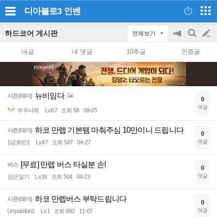
디아블로3
인벤
하드코어 게시판
전체보기
공
검
글
지
색
내글
내 댓글
10추글
인증글
on/off
쓰
기
뉴비임다
시즌(래더)
0
댓글
쿠우사줘
Lv.87
조회 58
08-05
하코 만랩 기본템 마춰주심 10만이니 드립니다
시즌(래더)
0
댓글
1담화린1
Lv.47
조회 547
04-27
[무료] 만랩 버스 타실분 손!
버스
0
댓글
당근일기
Lv.38
조회 504
04-23
하코 만렙버스 부탁드립니다
시즌(래더)
0
댓글
Unpaidfun2
Lv.1
조회 892
11-07