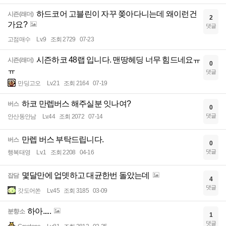
하드코어 고블린이 자꾸 쫒아다니는데 왜이런건
시즌(래더)
2
가요?
댓글
고점매수
Lv.9
조회 2729
07-23
시즌하코 48랩 입니다. 맨땅헤딩 너무 힘드네요ㅠ
시즌(래더)
0
ㅠ
댓글
만딩고오
Lv.21
조회 2164
07-19
하코 만렙버스 해주실분 잇나여?
버스
0
댓글
안산동안남
Lv.44
조회 2072
07-14
만렙 버스 부탁드립니다.
버스
0
댓글
행복태영
Lv.1
조회 2208
04-16
몇달만에 업뎃하고 대균한번 돌았는데
잡담
4
댓글
갓도어쏜
Lv.45
조회 3185
03-09
하아.....
분향소
1
댓글