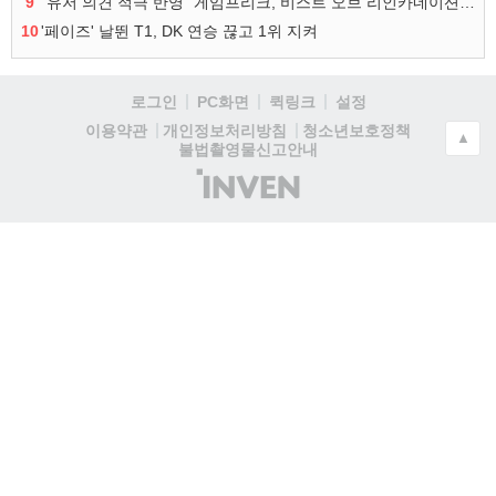
9
"유저 의견 적극 반영" 게임프리크, 비스트 오브 리인카네이션 개선 나선다
10
'페이즈' 날뛴 T1, DK 연승 끊고 1위 지켜
로그인
PC화면
퀵링크
설정
청소년보호정책
이용약관
개인정보처리방침
▲
불법촬영물신고안내
(주)
인
벤