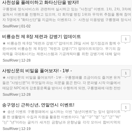
사천성을 플레이하고 화타신단을 받자!!
구룡쟁패 정식서비스와 관련하여 실시하고 있는 "사천성" 이벤트. 1차, 2차, 3차에
걸쳐서 이벤트를 진행하고 있으며, 각 회차별 랭킹 1위와 무작위 추첨을 통해 참여
자 5명에게 "화타신단"을 지급하는 이벤트다. ▷ 사천성 이용방법 구룡쟁패 정식서
비...
SoulRiver
|
01-02
비룡승천 제 8장 제련과 강병기 업데이트
1
★ 비룡승천 제 8장 "제련과 강병기" 업데이트 28일 서버 정기점검과 함께 수
련서버에 비룡승천 제 8장인 "제련과 강병기"가 업데이트되었다. 무기의 잠
재력을 극대화시키는 제련시스템과 기공캐릭터를 위한 강병기에 대해 알아
보도록 하자. ▶ 제련이란? ...
SoulRiver
|
12-28
사방신문의 비밀을 풀어보자! - 1부 -
1
★ 사방신문의 비밀을 풀어보자!! - 1부 - 구룡쟁패를 조금이라도 즐겨본 유저
들은 "사방신문"이 무엇일까 라는 의문을 품곤 한다. 각 문파별 시작 마을에서
매담꾼 NPC에게 강호풍운록을 받아서 수행하게 되면, 구룡쟁패에 대한 전반
적인 시대흐름과 사방...
SoulRiver
|
12-28
송구영신 근하신년, 연말연시 이벤트!
1
★ 송년 이벤트 구룡쟁패에서 실시하는 이번 "송년이벤트"는 앞서 업데이트
를 한 생활탭의 수집과 자원을 활용한 이벤트이다. "송" "구" "영" "신" "근" "하"
"신" "년"이라는 글자가 새겨진 금향낭과 은향낭을 각각 모아서 합비지역의
NPC에게 ...
SoulRiver
|
12-19