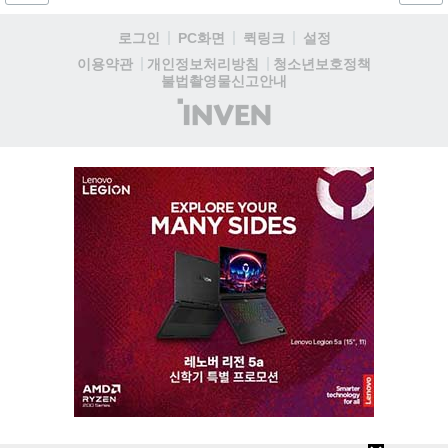
로그인
PC화면
퀵링크
설정
청소년보호정책
이용약관
개인정보처리방침
불법촬영물신고안내
(주)
인
벤