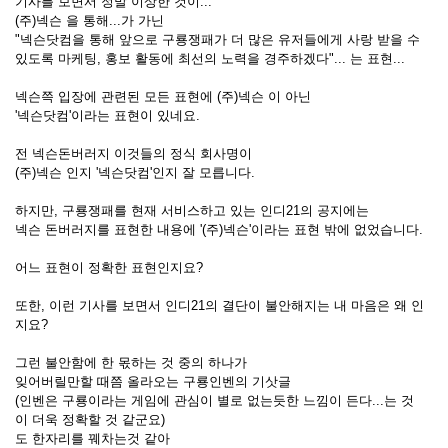
기사를 보면서 정말 이상한 것이...
(주)넥슨 을 통해...가 가닌
"넥슨닷컴을 통해 앞으로 구룡쟁패가 더 많은 유저들에게 사랑 받을 수
있도록 마케팅, 홍보 활동에 최선의 노력을 경주하겠다"... 는 표현...
넥슨쯕 입장에 관련된 모든 표현에 (주)넥슨 이 아닌
'넥슨닷컴'이라는 표현이 있네요.
전 넥슨돈버러지 이것들의 정식 회사명이
(주)넥슨 인지 '넥슨닷컴'인지 잘 모릅니다.
하지만, 구룡쟁패를 현재 서비스하고 있는 인디21의 공지에는
넥슨 돈버러지를 표현한 내용에 '(주)넥슨'이라는 표현 밖에 없었습니다.
어느 표현이 정확한 표현인지요?
또한, 이런 기사를 보면서 인디21의 결단이 불안해지는 내 마음은 왜 인
지요?
그런 불안함에 한 몫하는 것 중의 하나가
잊어버릴만할 때쯤 올라오는 구룡인벤의 기삿글
(인벤은 구룡이라는 게임에 관심이 별로 없는듯한 느낌이 든다...는 것
이 더욱 정확할 것 같군요)
도 한자리를 꿰차는것 같아