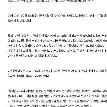
하고 향후 마케팅, 홍보 활동을 포함한 게임 제반 서비스를 펼치게 된다.
이에 따라 <구룡쟁패>는 금년 6월 중 ㈜넥슨의 게임포털사이트인 <넥슨닷컴>을
작하게 될 예정이다.
특히, 이번 계약은 기존의 일반적인 게임 퍼블리싱 방식과는 달리 이미 상용화 서
규 퍼블리셔를 통해 서비스 하게 되는 새로운 방식의 사업 제휴 형태이며, 이번 계약
0만 회원을 자랑하는 <넥슨닷컴>을 기반으로 <구룡쟁패> 신규 유저의 지속적인
제공을 위해 박차를 가하고, ㈜인디21은 게임 내 시스템, 콘텐츠 개발에 매진해 게
미요소를 만들어 내는 데 집중할 계획이다.
<구룡쟁패>는 인디21에서 3년간 개발해 온 무협 MMORPG로서 개발초기부터 
획자로 참여해 화제가 되기도 했다.
㈜넥슨의 국내 사업을 총괄하는 민용재 이사는 “정통 무협을 화려한 그래픽과 우
현해내 이미 그 작품성을 검증 받은 <구룡쟁패>를 넥슨에서 서비스하게 되어 정말 
내 1위 게임포털사이트인 <넥슨닷컴>을 통해 앞으로 <구룡쟁패>가 더 많은 유저들
도록 마케팅, 홍보 활동에 최선의 노력을 경주하겠다”는 각오를 밝혔다.