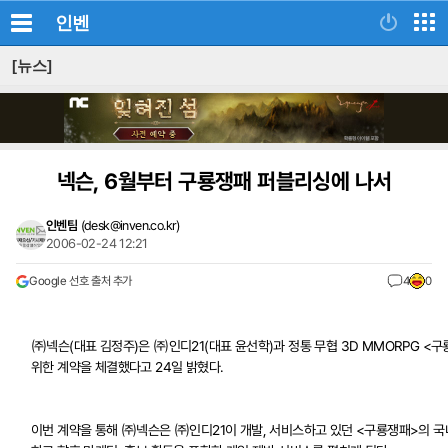
인벤
[뉴스]
넥슨, 6월부터 구룡쟁패 퍼블리싱에 나서
인벤팀
(
desk@inven.co.kr
)
2006-02-24 12:21
Google 선호 출처 추가
4
0
㈜넥슨(대표 김정주)은 ㈜인디21(대표 윤선학)과 정통 무협 3D MMORPG <
위한 계약을 체결했다고 24일 밝혔다.
이번 계약을 통해 ㈜넥슨은 ㈜인디21이 개발, 서비스하고 있던 <구룡쟁패>의 국