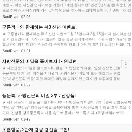
개했다. 이번 사신결 업데이트는 기존에 1개만 존재하던 "던전"(생사결)을 확충한 것
으로 정파와 사파진영에 각각 1개씩 던전을 추가하는 업데이트이다. 기존에 나와있
던 ...
SoulRiver
|
02-03
구룡쟁패와 함께하는 복3 신년 이벤트!
★ 구룡쟁패와 함께하는 福 3 신년 이벤트 1월 26일부터 2월 15일까지 실시하는 신
년 이벤트입니다. 여러가지 효능이 있는 설날 음식에서부터 국내 무협작가들의 친
필사인이 담긴 다양한 작품까지 준비되어 있으니 한번씩 도전해 보시기 바랍니다.
구룡쟁패...
SoulRiver
|
01-31
사방신문의 비밀을 풀어보자!! - 완결편
1
★ 사방신문의 비밀을 풀어보자!! - 완결 : 사방신문의 유물 - 앞선 진상품 강호
풍운록까지 기나긴 여정을 지나왔다. 사방신문의 비밀이 모두 해결되는 완결
편 "사방신문의 유물" 과연 어떠한 비밀이 숨겨져 있는지 이번 최종회를 통해
서 알아보도록 하자. ...
SoulRiver
|
01-27
풍운록, 사방신문의 비밀 3부 : 진상품!
★ 사방신문의 비밀을 풀어보자!!! - 3부 - 사방신문의 비밀이 얽힌 3번째 강호풍운록
"진상품" "진상품" 강호풍운록을 클리어하게 되면 사방신물의 신패를 모두 모을 수
있다. 진상품 강호풍운록의 내용 속으로 들어가 보도록 하자. (무당 캐릭터로 수...
SoulRiver
|
01-19
초혼혈풍, 2단계 경공 경신술 구현!