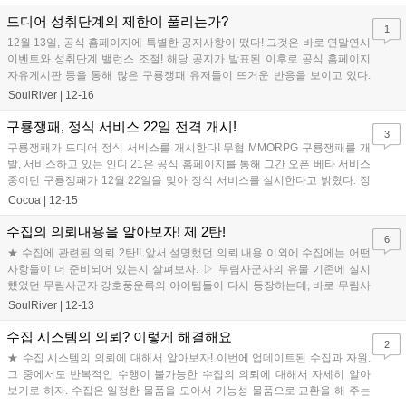
드디어 성취단계의 제한이 풀리는가?
1
12월 13일, 공식 홈페이지에 특별한 공지사항이 떴다! 그것은 바로 연말연시
이벤트와 성취단계 밸런스 조절! 해당 공지가 발표된 이후로 공식 홈페이지
자유게시판 등을 통해 많은 구룡쟁패 유저들이 뜨거운 반응을 보이고 있다.
또한 14일 발표된 공지사...
SoulRiver
|
12-16
구룡쟁패, 정식 서비스 22일 전격 개시!
3
구룡쟁패가 드디어 정식 서비스를 개시한다! 무협 MMORPG 구룡쟁패를 개
발, 서비스하고 있는 인디 21은 공식 홈페이지를 통해 그간 오픈 베타 서비스
중이던 구룡쟁패가 12월 22일을 맞아 정식 서비스를 실시한다고 밝혔다. 정
식 서비스가 실시되면 요...
Cocoa
|
12-15
수집의 의뢰내용을 알아보자! 제 2탄!
6
★ 수집에 관련된 의뢰 2탄!! 앞서 설명했던 의뢰 내용 이외에 수집에는 어떤
사항들이 더 준비되어 있는지 살펴보자. ▷ 무림사군자의 유물 기존에 실시
했었던 무림사군자 강호풍운록의 아이템들이 다시 등장하는데, 바로 무림사
군자의 유물 의뢰에서 그것들을 ...
SoulRiver
|
12-13
수집 시스템의 의뢰? 이렇게 해결해요
2
★ 수집 시스템의 의뢰에 대해서 알아보자! 이번에 업데이트된 수집과 자원.
그 중에서도 반복적인 수행이 불가능한 수집의 의뢰에 대해서 자세히 알아
보기로 하자. 수집은 일정한 물품을 모아서 기능성 물품으로 교환을 해 주는