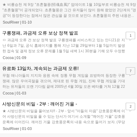
★ 비룡승천 제 9장 "초혼혈풍(招魂血風)" 업데이트 1월 10일부로 비룡승천 제 9장
"초혼혈풍"이 공개되었다. 초혼혈풍은 그간 유저들이 많이 원해 왔었던 2단계의 "경
공"이 등장한다는 점에서 많은 관심을 끌 것으로 보인다. 초혼혈풍의 주된 내용은...
SoulRiver
|
01-10
구룡쟁패, 과금제 오류 보상 정책 발표
1
ㅁ 과금제 오류 건 보상 정책 발표 구룡쟁패를 서비스하고 있는 인디21은 지
난 6일과 7일, 공식 홈페이지를 통해 지난 12월 29일부터 1월 5일까지 발생
한 접속 및 결제 정보 오류 문제를 1월 5일 새벽 1시 30분을 기해 모두 수정했
다고 밝혔다....
Cocoa
|
01-09
유료화 13일차, 계속되는 과금제 오류!
7
무협 매니아들의 지지와 응원 속에 정통 무협 게임을 표방하며 등장한 구룡
쟁패. 많은 우여곡절을 겪으며, 제대로 된 무협 게임, 진짜 무협 게임을 기대
하는 유저들의 오랜 기다림 끝에 2005년 4월 30일 오픈 베타를 거쳐 12월 22
일, 정식 서비스되...
Cocoa
|
01-03
사방신문의 비밀 - 2부 : 깨어진 거울 -
2
★ 사방신문의 비밀을 풀어보자!! - 2부 - 앞서 "아들의 마음" 강호풍운록에 이
어 사방신문의 비밀을 풀 수 있는 단서가 여기서 소개할 "깨어진 거울" 강호풍
운록에 이어진다. 깨어진 거울 강호풍운록의 내용 속으로 들어가 보자. (무당
캐릭터로 수행했...
SoulRiver
|
01-03