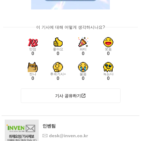
이 기사에 대해 어떻게 생각하시나요?
만점
좋아요
파티
웃음
0
0
0
0
씬나
후속기사+
울음
녹는다
0
0
0
0
기사 공유하기
인벤팀
desk@inven.co.kr