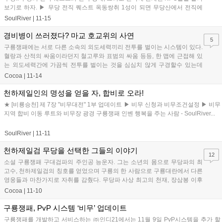
보기로 하자. ▶ 무당 전직 퀘스트 옥동쌍취 1성이 되면 무당산에서 전직에
관련된 제룡행 퀘스...
SoulRiver
|
11-15
경비병이 쓰러졌다? 마교 호교위의 사연
5
구룡쟁패에는 서로 다른 소속의 외도세력끼리 전투를 벌이는 시스템이 있다.
혈랑과 산적의 싸움이라던지 철고루와 표범의 싸움 등등, 한 맵에 근접해 있
는 외도세력간에 가끔씩 전투를 벌이는 것을 심심치 않게 구경할수 있는데
가끔 드물게도 하나의 외도세력에게...
Cocoa
|
11-14
천하제일인의 명성을 얻을 자, 합비로 오라!
★ [비룡승천] 제 7장 "비무대전" 1부 업데이트 ▶ 비무 신청과 비무조건설정 ▶ 비무
지역 합비 이동 루트와 비무장 광경 구룡쟁패 인벤 행복을 주는 사람 - SoulRiver...
SoulRiver
|
11-11
천하제일검 무당을 선택한 그들의 이야기
12
소설 구룡쟁패 구대검파의 주인공 능운자. 그는 소년의 몸으로 무당파의 최
고수, 천하제일검의 칭호를 얻었으며 구룡의 한 사람으로 구룡대란에서 다른
영웅들과 마찬가지로 자취를 감췄다. 무당파 사상 최고의 천재, 장삼봉 이후
최고의 검객이라는 천하제일검 ...
Cocoa
|
11-10
구룡쟁패, PvP 시스템 ‘비무’ 업데이트
구룡쟁패를 개발하고 서비스하는 ㈜인디21에서는 11월 9일 PvP시스템을 추가 할