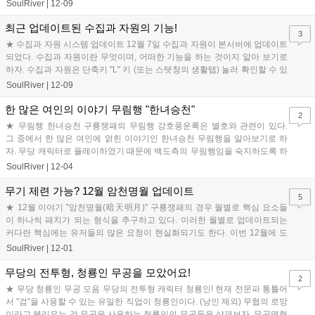
시스템이다. 단, 주의할 점은...
SoulRiver
|
12-09
최근 업데이트된 수집과 자원의 기능!
3
★ 수집과 자원 시스템 업데이트 12월 7일 수집과 자원이 본서버에 업데이트
되었다. 수집과 자원이란 무엇이며, 어떠한 기능을 하는 것이지 알아 보기로
하자. 수집과 자원은 단축키 "L" 키 (또는 스탯창의 생활탭) 눌러 확인할 수 있
으며, 오직 합비...
SoulRiver
|
12-09
한 많은 여인의 이야기 무림행 "한녀승천"
2
★ 무림행 한녀승천 구룡쟁패의 무림행 강호풍운록은 별호와 관련이 있다.
그 중에서 한 많은 여인에 얽힌 이야기인 한녀승천 무림행을 알아보기로 하
자. 무당 캐릭터로 플레이하였기 때문에 백도측의 무림행임을 숙지하도록 하
자. 철담호심이라는 별호를 주는 한녀...
SoulRiver
|
12-04
무기 제련 가능? 12월 암천명월 업데이트
5
★ 12월 이야기 "암천명월(暗天明月)" 구룡쟁패의 경우 월별로 핵심 요소들
이 하나씩 패치가 되는 형식을 추구하고 있다. 이러한 월별로 업데이트되는
커다란 핵심에는 유저들의 많은 요청이 현실화되기도 한다. 이번 12월에 도
입될 예정인 "암천명월(暗天明...
SoulRiver
|
12-01
무당의 전투형, 청룡인 무공을 모았어요!
2
★ 무당 청룡인 무공 모음 무당의 전투형 캐릭터 청룡인! 현재 전문파 통틀어
서 "검"을 사용할 수 있는 유일한 직업이 청룡인이다. (낭인 제외) 무협의 로망
이라고 불리우는 검 무공을 사용하는 청룡인의 무공들을 살펴보자. 무공명형