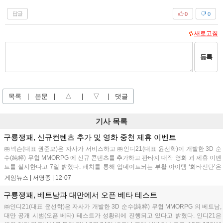
답글
0
0
새로고침
등록
목록
|
본문
|
△
|
▽
|
댓글
기사 목록
구룡쟁패, 신규컨텐츠 추가 및 영화 중천 제휴 이벤트
㈜넥슨(대표 권준모)은 자사가 서비스하고 ㈜인디21(대표 윤선학)이 개발한 3D 순
수(純粹) 무협 MMORPG 에 신규 콘텐츠를 추가하고 판타지 대작 영화 과 제휴 이벤
트를 실시한다고 7일 밝혔다. 패치를 통해 업데이트되는 부활 아이템 ‘화타신단’은
중국의 명의(名醫) ‘화...
게임뉴스 |
서명종
|
12-07
구룡쟁패, 베트남과 대만에서 오픈 베타 테스트
㈜인디21(대표 윤선학)은 자사가 개발한 3D 순수(純粹) 무협 MMORPG 의 베트남,
대만 공개 시범(오픈 베타) 테스트가 성황리에 진행되고 있다고 밝혔다. 인디21은