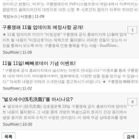
것이라고 밝혔다. ‘비무’는 구룡쟁패만의 PvP시스템으로서 게임내에서 이루어지는
합법적인 플레이어간의 대전으로 대전 신청 후 서로간의 합의가 이루어 져야만 비
무장으로 입장 할 수 있다....
게임뉴스 |
서명종
|
11-09
구룡쟁패 11월 업데이트 예정사항 공개!
1
★ 11월 업데이트 이야기 "비정강호" 구룡쟁패 공식 홈페이지에 11월에 업데
이트 될 내용이 "비정강호"라는 제목으로 올라왔다. 어떠한 것들이 있는지 사
진을 통해서 보도록 하자. 구룡쟁패 인벤 행복을 주는 사람 - SoulRiver...
SoulRiver
|
11-06
11월 11일! 빼빼로데이 기념 이벤트!
* 구룡쟁패 공식 홈페이지에서 실시하는 이벤트 안내입니다.* 이벤트를 통해 구룡쟁
패 내의 여러가지 아이템에서부터, 영화예매권, 다양한 상품 등을 얻으실 수 있습니
다.* 자세한 내용은 아래의 스크린샷을 참고하시기 바랍니다. ★ 구룡쟁패 빼빼로데
이 이벤트...
SoulRiver
|
11-02
"벌모세수(伐毛洗髓)"를 아시나요?
8
★ 벌모세수 (伐毛洗髓) 강호풍운록 28일 구룡쟁패 공식 홈페이지에 업데이
트 내용이 올라왔다. 그 내용 중에 개방의 백결신공의 효과가 건강 증가에서
생명 증가로 효과와 수치가 수정된 것이었다. 이 밖에 무공 상태효과를 중복
하여, 적용 받을 수 없게 수...
SoulRiver
|
10-30
목록
검색