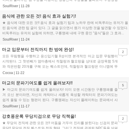
태 / 종류 / 재시전...
SoulRiver
|
11-28
음식에 관한 모든 것! 음식 효과 실험기!
★ 음식에 대한 모든 것!! 음식 효과 실험기 팁과 노하우 란에 비독루라는 유저가 올
린 음식에 관한 팁 글이 있다. 그 글을 읽으면서 뭔가 이상한 것을 발견할 수 있었다.
비독루라는 유저의 실험에 의하면, 구룡쟁패 내에 구현 중인 "음식"들은 그 효과...
SoulRiver
|
11-24
마교 입문부터 전직까지 한 방에 완성!
2
모든 무림행을 수행하고 응신입기혈 8성이면 본격적인 마교 입문 무림행이
시작된다. 그 첫번째가 염마총에서 적철랑과 혈요랑을 상대로 금장목함 5개
와 작은반합 20개를 구해 오는 퀘스트인데, 적철랑과 혈요랑은 미니맵에 뚜
렷하게 표시되어 있는 대동입구 근처...
Cocoa
|
11-22
마교의 문파기여도를 쉽게 올려보자!!
5
▶ 마교의 문파기여도를 쉽게 올려보자! 이미 오랜 시간동안 구룡쟁패를 즐
겨 오신 분이라면, 자신의 캐릭터나 새롭게 육성할 캐릭터의 문파기여도는
쉽게 올릴 수 있는 형편이 된다. 구룡쟁패는 자신이 플레이하는 문파에서 사
용되는 무기 등을 기부할때, 많은 ...
SoulRiver
|
11-17
강호풍운록 무당지검으로 무당 직책을!
2
★ 무당의 전직에 관한 모든 것!! 어둠을 거두어 진리를 밝힌다는 신검의 문파
무당!! 무당의 전직 퀘스트와 전직 형태, 그리고 전직에 관계된 NPC들을 살펴