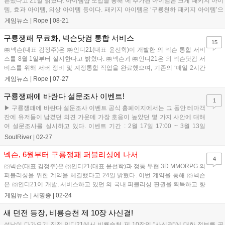
픈했다고 21일 밝혔다. 아이템샵 도입을 통해 에 추가된 아이템은 크게 패키지 아이
템, 효과 아이템, 의상 아이템 등이다. 패키지 아이템은 ‘구룡천하 패키지 아이템’으
로서 ‘구룡천하 상...
게임뉴스 |
Rope
|
08-21
구룡쟁패 무료화, 넥슨닷컴 통합 서비스
15
㈜넥슨(대표 김정주)은 ㈜인디21(대표 윤선학)이 개발한 의 넥슨 통합 서비
스를 8월 1일부터 실시한다고 밝혔다. ㈜넥슨과 ㈜인디21은 의 넥슨닷컴 서
비스를 위해 서버 정비 및 계정통합 작업을 완료했으며, 기존의 ‘매일 2시간
무료이용제’에서 24시간 무료화를 선언하는...
게임뉴스 |
Rope
|
07-27
구룡쟁패에 바란다 설문조사 이벤트!
1
▶ 구룡쟁패에 바란다 설문조사 이벤트 공식 홈페이지에서는 그 동안 테마객
잔에 유저들이 남겼던 의견 가운데 가장 호응이 높았던 몇 가지 사안에 대해
여 설문조사를 실시하고 있다. 이벤트 기간 : 2월 17일 17:00 ~ 3월 13일
17:00 당첨자 ...
SoulRiver
|
02-27
넥슨, 6월부터 구룡쟁패 퍼블리싱에 나서
4
㈜넥슨(대표 김정주)은 ㈜인디21(대표 윤선학)과 정통 무협 3D MMORPG 의
퍼블리싱을 위한 계약을 체결했다고 24일 밝혔다. 이번 계약을 통해 ㈜넥슨
은 ㈜인디21이 개발, 서비스하고 있던 의 국내 퍼블리싱 판권을 획득하고 향
후 마케팅, 홍보 활동을 포함한 게임 제반 서비...
게임뉴스 |
서명종
|
02-24
새 던전 등장, 비룡승천 제 10장 사신결!
설날이 다가오기 직전 인디21에서 비룡승천 제 10장인 "사신결"에 대한 정보를 공