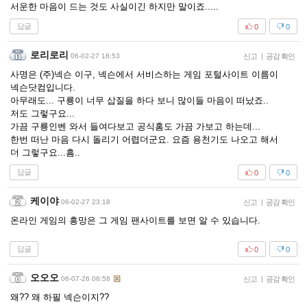
서운한 마음이 드는 것도 사실이긴 하지만 말이죠.....
답글
0
0
로리로리
06-02-27 18:53
신고
|
공감 확인
사명은 (주)넥슨 이구, 넥슨에서 서비스하는 게임 포털사이트 이름이
넥슨닷컴입니다.
아무래도... 구룡이 너무 삽질을 하다 보니 많이들 마음이 떠났죠..
저도 그렇구요...
가끔 구룡인벤 와서 들여다보고 공식홈도 가끔 가보고 하는데...
한번 떠난 마음 다시 돌리기 어렵더군요. 요즘 용천기도 나오고 해서
더 그렇구요...흠..
답글
0
0
케이야
06-02-27 23:18
신고
|
공감 확인
온라인 게임의 흥망은 그 게임 팬사이트를 보면 알 수 있습니다.
답글
0
0
오오오
06-07-26 06:58
신고
|
공감 확인
왜?? 왜 하필 넥슨이지??