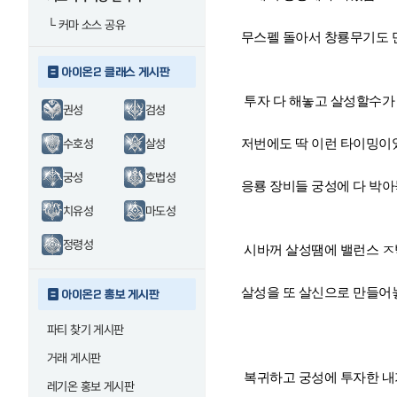
└
커마 소스 공유
무스펠 돌아서 창룡무기도 만들
아이온2 클래스 게시판
투자 다 해놓고 살성할수가
권성
검성
저번에도 딱 이런 타이밍이
수호성
살성
궁성
호법성
응룡 장비들 궁성에 다 박아
치유성
마도성
정령성
시바꺼 살성땜에 밸런스 
살성을 또 살신으로 만들어
아이온2 홍보 게시판
파티 찾기 게시판
거래 게시판
복귀하고 궁성에 투자한 내
레기온 홍보 게시판