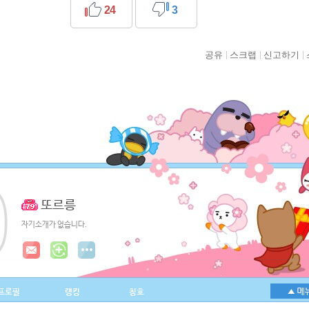
24
3
공유
스크랩
신고하기
또르릉
자기소개가 없습니다.
프로필
랭킹
칭호