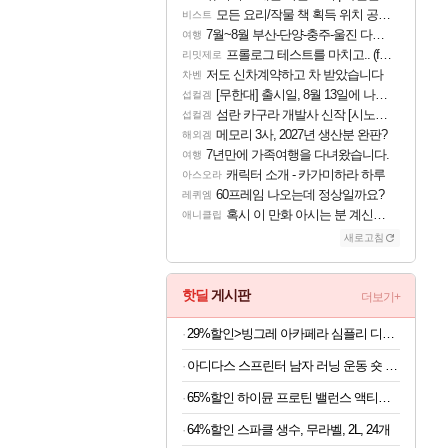
모든 요리/작물 책 획득 위치 공략 (36개) - 미식가 도전과제
비스트
7월~8월 부산-단양-충주-울진 다녀왔어요~
여행
프롤로그 테스트를 마치고.. (feat. 리아)
리밋제로
저도 신차계약하고 차 받았습니다
차벤
[무한대] 출시일, 8월 13일에 나오나
섭컬겜
섬란 카구라 개발사 신작 [시노비 넥서스] 연내 출시 예정
섭컬겜
메모리 3사, 2027년 생산분 완판?
해외겜
7년만에 가족여행을 다녀왔습니다.
여행
캐릭터 소개 - 카가미하라 하루
아스오라
60프레임 나오는데 정상일까요?
레퀴엠
혹시 이 만화 아시는 분 계신가요
애니클립
새로고침
핫딜
게시판
더보기+
29%할인>빙그레 아카페라 심플리 디카페인 아메리카노, 무라벨, 400ml, 20개
아디다스 스프린터 남자 러닝 운동 숏 팬츠 블랙 KE3571
65%할인 하이뮨 프로틴 밸런스 액티브 제로, 밀크쉐이크, 250ml, 18개
64%할인 스파클 생수, 무라벨, 2L, 24개