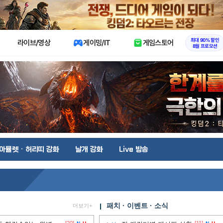
X
최대 90% 할인
라이브/영상
게이밍/IT
게임스토어
8월 프로모션
아뮬렛 · 허리띠 강화
날개 강화
Live 방송
패치 · 이벤트 · 소식
더보기+