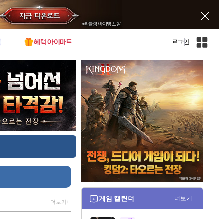
혜택.아이마트
로그인
인
벤
전
체
사
이
트
맵
게임 캘린더
더보기+
더보기+