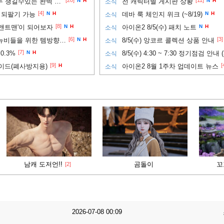
[20]
[11]
필수! ) 프레임과 그래픽 모두 챙길수있는 완벽 세팅법!!
N
H
전 캐릭터별 게시판 상황
N
H
소식
[4]
 되팔기 가능
N
H
데바 룩 체인지 위크 (~8/19)
N
H
소식
[8]
앤트맨'이 되어보자
N
H
아이온2 8/5(수) 패치 노트
N
H
소식
[6]
[3]
PVP까지 노려보고 싶은 뉴비들을 위한 템방향성 추천
N
H
8/5(수) 앙코르 콜렉션 상품 안내
소식
[7]
0.3%
N
H
8/5(수) 4:30 ~ 7:30 정기점검 안내 
소식
[9]
[
이드(폐사방지용)
H
아이온2 8월 1주차 업데이트 뉴스
소식
남캐 도저언!!
곰돌이
꼬
[2]
2026-07-08 00:09