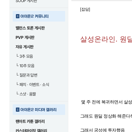
SOOP 게시판
[잡담]
아이온2 커뮤니티
밸런스 토론 게시판
PVP 게시판
살성온라인. 원
자유 게시판
└
3추 모음
└
10추 모음
└
질문과 답변
└
패치 · 이벤트 · 소식
└
스샷 · 움짤
몇 주 전에 복귀하면서 살
아이온2 미디어 갤러리
그래도 원딜 정상화 해준다
팬아트 카툰 갤러리
그래서 궁성에 투자했음
커스터마이징 갤러리