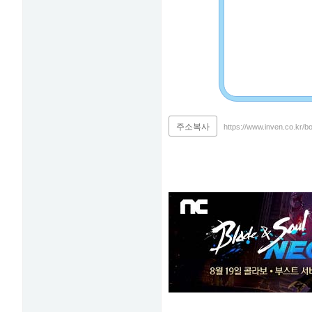
주소복사
https://www.inven.co.kr/