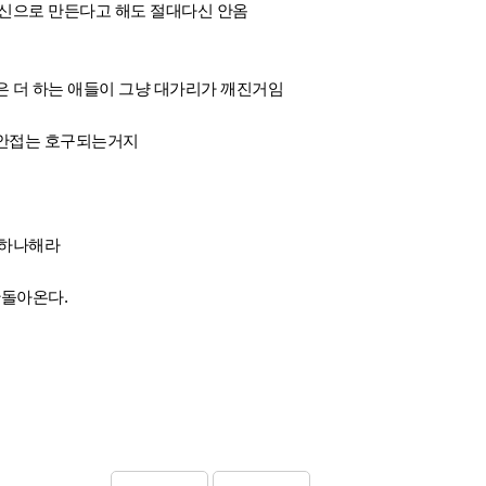
병신으로 만든다고 해도 절대다신 안옴
 더 하는 애들이 그냥 대가리가 깨진거임
 안접는 호구되는거지
중하나해라
안돌아온다.