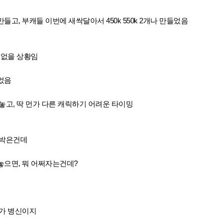
고, 부캐들 이번에 새싹달아서 450k 550k 2개나 만들었음
 없을 상황임
었음
놓고, 딱 먼가 다른 캐릭하기 어려운 타이밍
ㅈ박은건데
놓으면, 뭐 어쩌자는건데?
가 병신이지