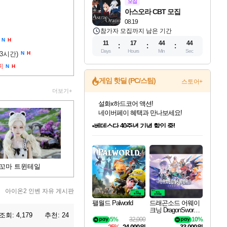
모집
아스오라 CBT 모집
08.19
참가자 모집까지 남은 기간
N
H
11
17
44
43
Days
Hours
Min
Sec
(3시간)
N
H
4]
N
H
게임 핫딜 (PC/스팀)
스토어+
더보기+
베데스다 40주년 기념 할인 중!
베데스다의 명작들을
40주년 프로모션으로 만나보세요!
인벤게임즈 8월 특별 할인!
드래곤소드: 어웨이크닝 입점!
문명 7 특별 할인!
마블 투혼 파이팅 소울즈 정식출시!
귀무자: 검의 길 예약 판매 중!
비스트 오브 리인카네이션 정식 출시!
커세어 코브 출시 기념 할인!
더 렐릭 퍼스트 가디언 정식 출시
캡콤 프렌차이즈 할인 진행 중!
캡콤 일부 상품 상시 할인
스타워즈 은하계 레이서
로블록스 기프트 카드 공식 입점
인기 퍼블리셔 모음!
스팀으로 만나는 드래곤소드!
조선&고려 DLC 출시 예정
마블 히어로 총 출동&화려한 격투!
10% 할인과
게임프릭 신작 IP
해적'섬'을 발전시키자!
설화x하드코어 액션!
몬헌, 바하 등 인기 IP를
몬헌 와일즈 & 드래곤즈 도그마2
인벤게임즈에서 10% 추가 적립
Robux를 가장 안전하고
최대 90% 할인가를 만나보세요!
네이버혜택과 함께 만나보세요!
50%할인&추가 적립까지!
네이버 포인트 혜택까지!
이니&베니 혜택까지!
네이버 혜택가와 함께 예약하세요!
할인&네이버혜택으로 만나보세요!
네이버페이 혜택과 만나보세요!
할인가에 만나보세요!
일부 에디션 상시 할인!
혜택으로 예약 판매 중
편안하게 충전하세요
꼬마 트윈테일
아이온2 인벤 자유 게시판
팰월드 Palworld
드래곤소드 어웨이
크닝 DragonSword A
조회:
4,179
추천:
24
wakening
5%
32,000
10%