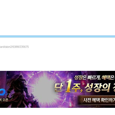
board/aion2/6388/235675