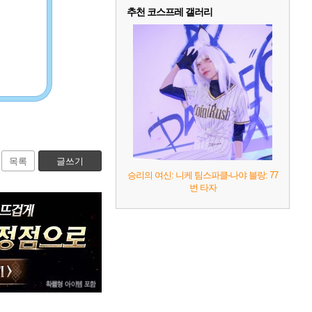
추천 코스프레 갤러리
목록
글쓰기
승리의 여신: 니케 팀스파클-나야 블랑: 77
번 타자