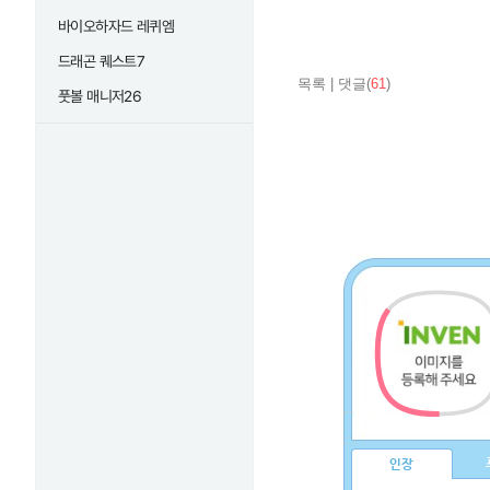
바이오하자드 레퀴엠
드래곤 퀘스트7
목록
|
댓글(
61
)
풋볼 매니저26
인장