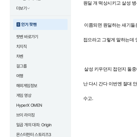
원딜 개 떡상시키고 살성 
더보기
인기 팟벤
이쯤되면 원딜하는 새기들은
팟벤 바로가기
접으라고 그렇게 말하는데
치지직
차벤
걸그룹
살성 키우던지 접던지 둘
여행
난 다시 간다 이번엔 절대 
해외게임정보
게임 영상
수고.
HyperX OMEN
브이 라이징
일곱 개의 대죄: Origin
몬스터헌터 스토리즈3