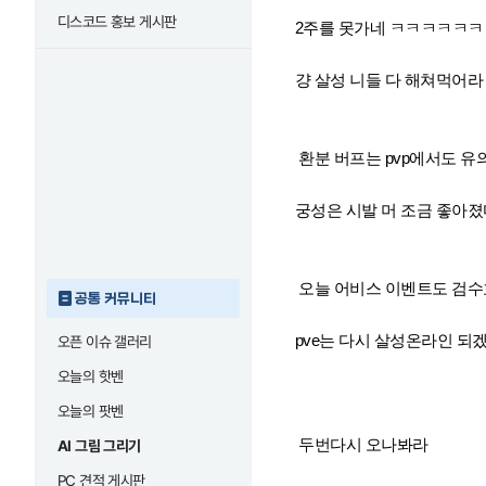
디스코드 홍보 게시판
2주를 못가네 ㅋㅋㅋㅋㅋ
걍 살성 니들 다 해쳐먹어라
환분 버프는 pvp에서도 유의
궁성은 시발 머 조금 좋아졌
오늘 어비스 이벤트도 검
공통 커뮤니티
pve는 다시 살성온라인 되
오픈 이슈 갤러리
오늘의 핫벤
오늘의 팟벤
두번다시 오나봐라
AI 그림 그리기
PC 견적 게시판