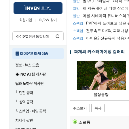
일반
로그인
펫 자동 줍기권 티켓 상점에
일반
마블 시네마틱 유니버스의 '
일반
회원가입
ID/PW 찾기
스펙업
전투속도 0.5%, 피해내성 
스펙업
아이온2 신규유저 적응가
스펙업
화제의 커스터마이징 갤러리
아이온2 화제 집중
정보 · 뉴스 모음
NC AI 팁 게시판
팁과 노하우 게시판
└
던전 공략
블랑블랑
└
성역 공략
주소보기
복사
└
스펙업 · 파밍 공략
치지직 팟벤
또르릉