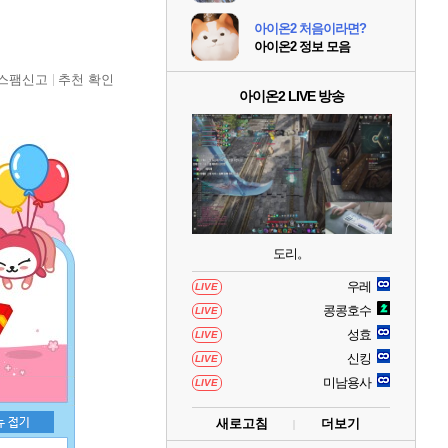
아이온2 처음이라면?
아이온2 정보 모음
스팸신고
추천 확인
아이온2 LIVE 방송
도리。
우레
LIVE
콩콩호수
LIVE
성효
LIVE
신킹
LIVE
미남용사
LIVE
새로고침
더보기