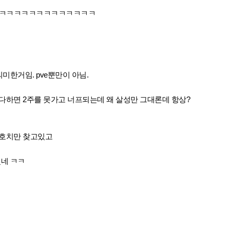
ㅋㅋㅋㅋㅋㅋㅋㅋㅋㅋㅋㅋㅋㅋ
미한거임. pve뿐만이 아님.
다하면 2주를 못가고 너프되는데 왜 살성만 그대론데 항상?
수호치만 찾고있고
겠네 ㅋㅋ