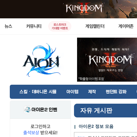
로스트아크
뉴스
커뮤니티
게임캘린더
게이머존
기대평 이벤트
스킬 · 데바니온 시뮬
아이템
제작
펜던트 강화
아이온2 인벤
자유 게시판
로그인하고
아이온2 정보 모음
출석보상
받으세요!