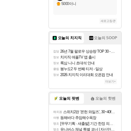
5000이니
새로고침
오늘의 치지직
오늘의 SOOP
26년 7월 팔로우 상승량 TOP 30 - 월간 치지직
잡담
치지직 애플TV 앱 출시
정보
룩삼 니니 초대석 안내
정보
봉누도2 두 번째 티저 - 일상
클립
2026 치지직 이리대회 오픈컵 안내
정보
더보기+
오늘의 팟벤
오늘의 핫벤
스위치2판 ‘몬헌 와일즈’, 30~40fps 목표 추정
해외겜
동해바다 추암해수욕장
여행
[무무기획 · 새출발] 기간 한정 의뢰 이벤트
명조
유니버스 채널 특별 코너 | 자신만의 스타일
명조