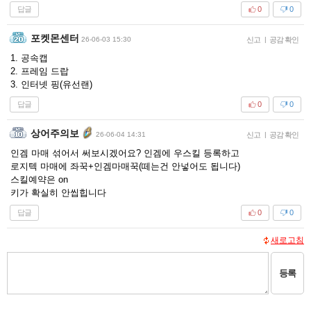
답글
0
0
포켓몬센터
26-06-03 15:30
신고
|
공감 확인
1. 공속캡
2. 프레임 드랍
3. 인터넷 핑(유선랜)
답글
0
0
상어주의보
26-06-04 14:31
신고
|
공감 확인
인겜 마매 섞어서 써보시겠어요? 인겜에 우스킬 등록하고
로지텍 마매에 좌꾹+인겜마매꾹(떼는건 안넣어도 됩니다)
스킬예약은 on
키가 확실히 안씹힙니다
답글
0
0
새로고침
등록