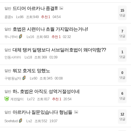
드디어 아르카나 종결!!!
일반
15
댓글
콩콩s
Lv.86
조회 949
추천 1
04:54
호법은 시련이나 초월 가지말라는거냐!
일반
7
댓글
뚜니뚜바
Lv.16
조회 683
추천 1
02:32
대체 탱커 딜탱보다 서브딜러호법이 왜더약함??
일반
1
댓글
인동사마마
Lv.18
조회 369
01:09
뭐꼬 호게도 망했노
일반
0
댓글
구평동남자
Lv.60
조회 345
00:08
하.. 호법은 아직도 성역거절성이네
일반
6
댓글
계란말이
Lv.72
조회 817
추천 1
20:54
아르카나 질문있습니다 형님들
일반
12
댓글
Soehdud
Lv.2
조회 552
19:37