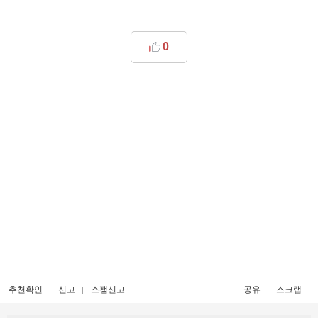
0
추천확인
신고
스팸신고
공유
스크랩