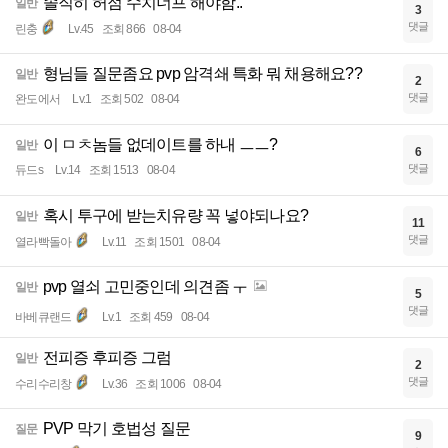
솔직히 허점 수치너프 해야함..
일반
3
댓글
린충
Lv.45
조회 866
08-04
형님들 질문좀요 pvp 암격쇄 특화 뭐 채용해요??
일반
2
댓글
완도에서
Lv.1
조회 502
08-04
이 ㅁㅊ놈들 없데이트를 하내 ㅡㅡ?
일반
6
댓글
듀드s
Lv.14
조회 1513
08-04
혹시 투구에 받는치유량 꼭 넣야되나요?
일반
11
댓글
열라빡돌아
Lv.11
조회 1501
08-04
pvp 열쇠 고민중인데 의견좀 ㅜ
일반
5
댓글
바베큐랜드
Lv.1
조회 459
08-04
전피증 후피증 그럼
일반
2
댓글
수리수리창
Lv.36
조회 1006
08-04
PVP 막기 호법성 질문
질문
9