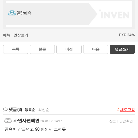
말랑해유
메뉴
인장보기
EXP 24%
목록
본문
이전
다음
댓글쓰기
댓글
(3)
등록순
|
최신순
새로고침
사연사연해연
26-06-03 14:16
신고
|
공감 확인
공속이 상급먹고 90 안되서 그런듯