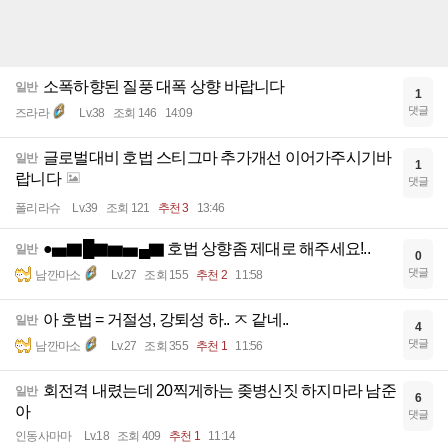
소폭하향된 질풍 대폭 상향 바랍니다
일반
1
댓글
즈라라
Lv.38
조회 146
14:09
글로벌대비 호법 스티그마 추가개선 이어가주시기바
일반
1
랍니다
댓글
폴리라슈
Lv.39
조회 121
추천 3
13:46
●▅▇█▇▆▅▄▇ 호법 상향좀 제대로 해주세요!..
일반
0
댓글
남깐마소
Lv.27
조회 155
추천 2
11:58
아 호법 = 거절성, 강퇴성 하.. ㅈ 같네..
일반
4
댓글
남깐마소
Lv.27
조회 355
추천 1
11:56
회전격 내렸는데 20찍게하는 좆병신짓 하지마라 남준
일반
6
아
댓글
인동사마마
Lv.18
조회 409
추천 1
11:14