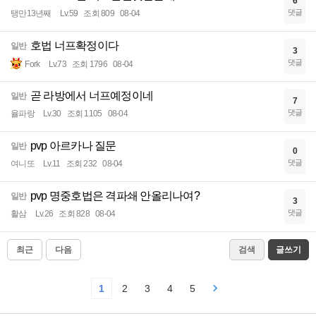
6
댓글
탱만13년째
Lv.59
조회 809
08-04
호법 너프확정이다
일반
3
댓글
Fork
Lv.73
조회 1796
08-04
곧 라방에서 너프예정이네
일반
7
댓글
율파랑
Lv.30
조회 1105
08-04
pvp 아르카나 질문
일반
0
댓글
여니또
Lv.11
조회 232
08-04
pvp 명중호법은 격파쇄 안올리나여?
일반
3
댓글
활삼
Lv.26
조회 828
08-04
최근
다음
검색
글쓰기
1
2
3
4
5