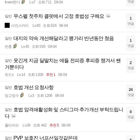
댓글
Inven한다
Lv.7
조회 711
08-04
무스펠 첫주차 클팟에서 고정 호법성 구해요
일반
1
댓글
샤인스카이
Lv.65
조회 626
08-04
대지의 약속 개선해달라고 꽹가리 반년동안 쳤음
일반
1
댓글
린충
Lv.45
조회 593
08-04
웃긴게 지금 딜딸치는 애들 전피증 후피증 챙겨서 쌘
일반
2
거뿐이다
댓글
듀드s
Lv.14
조회 1209
추천 1
08-04
호법 개선 요청사항
일반
24
댓글
망고빙수
Lv.3
조회 1206
08-04
호법 암격쇄활성화 및 스티그마 추가개선 부탁드립니
일반
0
다
댓글
폴리라슈
Lv.39
조회 442
추천 5
08-04
PVP 보호진 너프선일것같은데
일반