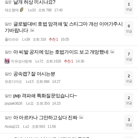
날개 허상 끼시나요?
질문
1
댓글
재오햗재
Lv.30
조회 788
17:40
글로벌대비 호법 암격쇄 및 스티그마 개선 이어가주시
일반
0
기바랍니다
댓글
폴리라슈
Lv.39
조회 318
추천 1
16:05
아 씨발 공지에 있는 호법가이드 보고 개망했네
일반
7
댓글
치유성사랑해
Lv.72
조회 1626
추천 1
14:36
공속캡? 잘 아시는분
일반
2
댓글
유로디아오
Lv.15
조회 668
14:27
pvp 격파쇄 특화질문있습니다~
일반
2
댓글
pspark0626
Lv.11
조회 350
14:23
아 아르카나 그만하고싶다 진짜
일반
3
댓글
Asssq221
Lv.2
조회 963
11:56