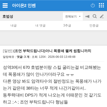
아이온2
인벤
호법성
전체보기
공
검
글
지
색
내글
내 댓글
3추글
인증글
on/off
쓰
기
[일반]
(조언 부탁드립니다)아니 폭풍쇄 왤케 씹힙니까치
말랑해유
댓글: 3 개
조회:
1204
2026-06-03 13:49:48
성역3에서 670 호법분이랑 스킬 굴리는걸 비교해봤는
데 폭풍쇄가 많이 안나가더라구요 ㅠㅠ
다른 영상 봐도 암격타수의 절반정도는 폭풍쇄가 나가
는거 같은데 38타는 너무 적게 나간거같아서..
동투력대비 DPS가 적게 나오는게 이때문인 것 같기도
하고 ;ㅅ; 조언 부탁드립니다 형님들