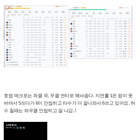
호법 매크로는 좌클 꾹, 우클 연타로 해놔씀다. 지연률 1은 컴이 못
버텨서 5쓰다가 6이 안씹히고 타수가 더 잘나와서 6쓰고 있어요. 허
수 칠때는 좌우클 안씹히고 잘 나감..!