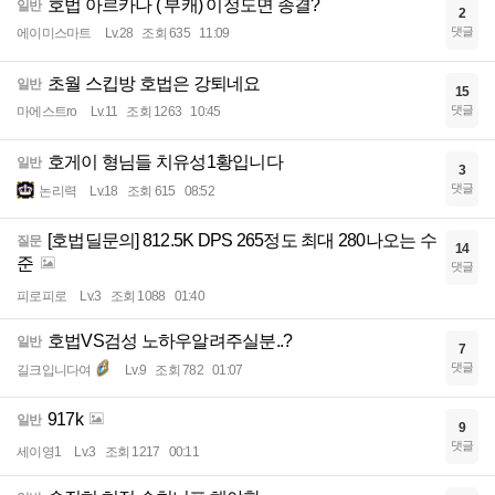
호법 아르카나 ( 부캐) 이정도면 종결?
일반
2
댓글
에이미스마트
Lv.28
조회 635
11:09
초월 스킵방 호법은 강퇴네요
일반
15
댓글
마에스트ro
Lv.11
조회 1263
10:45
호게이 형님들 치유성1황입니다
일반
3
댓글
논리력
Lv.18
조회 615
08:52
[호법딜문의] 812.5K DPS 265정도 최대 280나오는 수
질문
14
준
댓글
피로피로
Lv.3
조회 1088
01:40
호법VS검성 노하우알려주실분..?
일반
7
댓글
길크입니다여
Lv.9
조회 782
01:07
917k
일반
9
댓글
세이영1
Lv.3
조회 1217
00:11