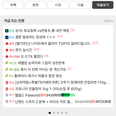
목록
본문
이전
다음
댓글보기
지금 뜨는 인벤
더보기+
[5]
삼식) 토요일에 vs한동숙 롤 내전 예정
잡담
[10]
결혼 발표하는 킴성태 ㄷㄷㄷ
클립
[37]
[벨가르딘] 나이트메어 클리어 TOP10 알려드립니다.
로아
[49]
쫀지 실시간
로아
[9]
오 0.1% 뚫었다
리니지M
레벨업 능력치와 스킬의 상관관계
비스트
[2]
혹시 이 만화 아시는 분 계신가요
애니클립
툼레이더 레가시 퍼즐과 함정 영상
PV
[슈퍼적립+특별7%이벤트쿠폰] 오뚜기 참깨라면 큰컵라면 110g, 12개 [원산지:상세설명에 표시]
핫딜
자포니카 민물장어 1kg 1-3미(손질 후 600g)
핫딜
팰월드 Palworld
25%
24,000원
5%
특가
닌텐도 스위치 2 본체 + 마리오 카트 월드 + 포켓몬 포코피아 번들
834,000원
2%
817,320원
특가