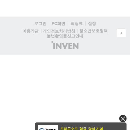
로그인
PC화면
퀵링크
설정
청소년보호정책
이용약관
개인정보처리방침
▲
불법촬영물신고안내
(주)
인
벤
드래곤소드 '압긍' 달성 기념