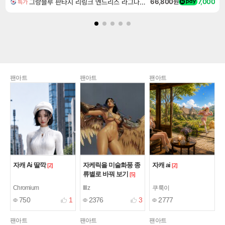
그랑블루 판타지 리링크 엔드리스 라그나로크 Granblue Fantasy Relink Endless Ragnarok
66,800원
7,000
특가
팬아트
팬아트
팬아트
자캐 Ai 딸깍
자케릭을 미술화풍 종
자캐 ai
[2]
[2]
류별로 바꿔 보기
[5]
Chromium
Illlz
쿠룩이
750
1
2376
3
2777
팬아트
팬아트
팬아트