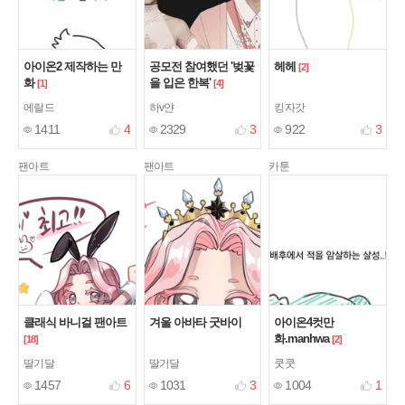
아이온2 제작하는 만
공모전 참여했던 '벚꽃
헤헤
[2]
화
을 입은 한복'
[1]
[4]
에랄드
하v얀
킹자갓
1411
4
2329
3
922
3
팬아트
팬아트
카툰
클래식 바니걸 팬아트
겨울 아바타 굿바이
아이온4컷만
화.manhwa
[18]
[2]
딸기달
딸기달
쿳쿳
1457
6
1031
3
1004
1