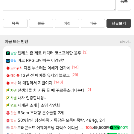
등록
목록
본문
이전
다음
댓글보기
지금 뜨는 인벤
더보기+
[3]
젠레스 존 제로 캐릭터 코스프레한 꽁주
짤방
마크 RPG 고민하는 이경민?
클립
[14]
디몬 부스터는 이해가 안가네
오버워치
[29]
13년 전 메이플 유저의 블로그
메이플
[146]
왜 매칭와서 지랄이지
로아
[2]
선생님들 차 시동 끌 때 꾸르륵소리나는데
차벤
내차 인증합니당~
차벤
세계관 소개 | 소명 상인회
명조
63cm 초대형 분수물총 2개
핫딜
50%할인 삼진어묵 가득담은 모둠어묵탕, 484g, 2개
핫딜
드래곤소드 어웨이크닝 디럭스 에디션 DragonSword Awakening Deluxe Edition
10%
49,500원
10%
특가