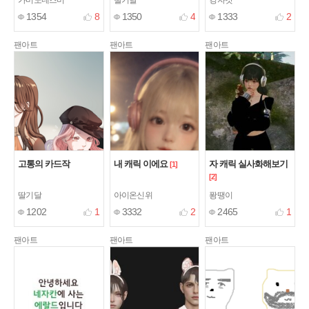
1354
8
1350
4
1333
2
팬아트
팬아트
팬아트
고통의 카드작
내 캐릭 이에요
자 캐릭 실사화해보기
[1]
[2]
딸기달
아이온신위
퐝땡이
1202
1
3332
2
2465
1
팬아트
팬아트
팬아트