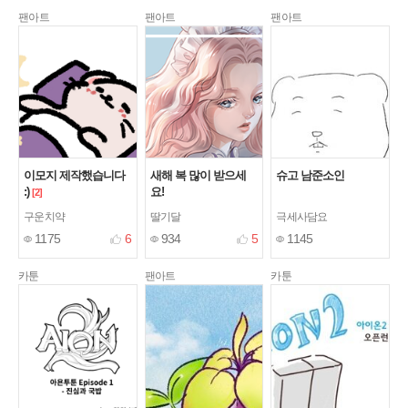
팬아트
팬아트
팬아트
이모지 제작했습니다
새해 복 많이 받으세
슈고 남준소인
:)
요!
[2]
구운치약
딸기달
극세사담요
1175
6
934
5
1145
카툰
팬아트
카툰