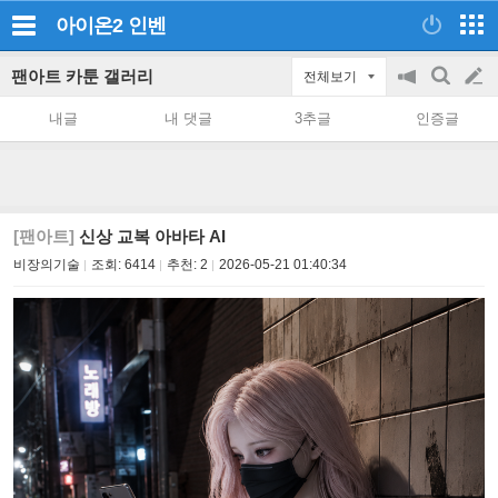
아이온2
인벤
팬아트 카툰 갤러리
전체보기
공
검
글
지
색
내글
내 댓글
3추글
인증글
on/off
쓰
기
[팬아트]
신상 교복 아바타 AI
비장의기술
조회:
6414
추천:
2
2026-05-21 01:40:34