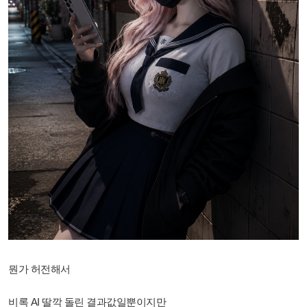
뭔가 허전해서
비록 AI 딸깍 돌린 결과값일뿐이지만