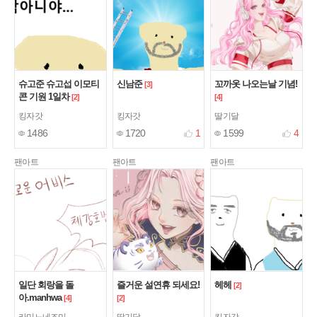
슈고준 슈고섭 이모티
신남준
꼬까옷 나오는날 기념!
[3]
콘 기원 1일차
[2]
[4]
킹자갓
킹자갓
딸기달
1486
1720
1
1599
4
팬아트
팬아트
팬아트
일단 회랑을 돌
즐거운 설연휴 되세요!
헤헤
[2]
아.manhwa
[4]
[2]
카미노네즈미
딸기달
킹자갓