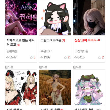
자체적으로 만든 캐릭
그림그려드려용
신상 교복 아바타 AI
[7]
터 로고
[6]
발랑까진
구운치약
비장의기술
5547
5
1997
2
6415
2
팬아트
팬아트
팬아트
자캐 AI 해봄
자캐릭 실사화!
캐 남겨주시면 그려드
[8]