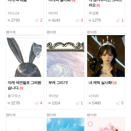
려요
[5]
이시스s
더더지
우강호
2793
2
4143
3
1279
1
팬아트
팬아트
팬아트
자캐 색연필로 그려봤
부캐 그리기!
내 캐릭 실사화!
[2]
습니다.
[6]
몽구우스
꾸이닷
시이라
2278
4
1314
1
5460
5
팬아트
팬아트
팬아트