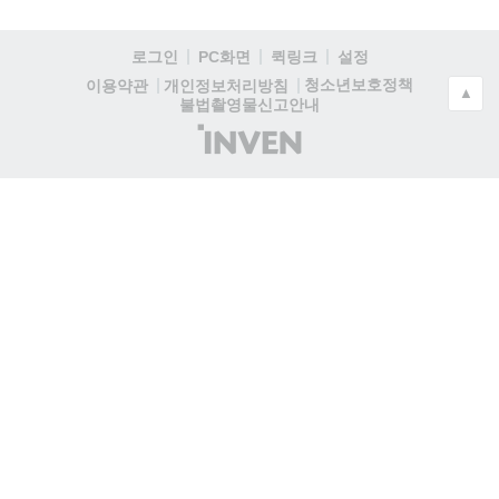
로그인
PC화면
퀵링크
설정
청소년보호정책
이용약관
개인정보처리방침
▲
불법촬영물신고안내
(주)
인
벤