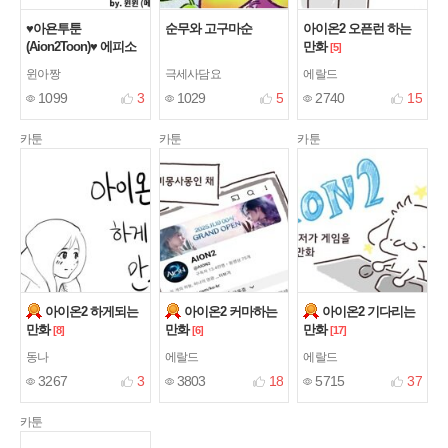
♥아욘투툰
순무와 고구마순
아이온2 오픈런 하는
(Aion2Toon)♥ 에피소
만화
[5]
드1 진심과 국밥편(feat
윈아짱
극세사담요
에랄드
수염;;)
[3]
1099
3
1029
5
2740
15
카툰
카툰
카툰
아이온2 하게되는
아이온2 커마하는
아이온2 기다리는
만화
만화
만화
[8]
[6]
[17]
동나
에랄드
에랄드
3267
3
3803
18
5715
37
카툰