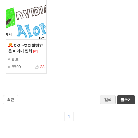
아이온2 체험하고
온 이야기 만화
[20]
에랄드
8869
38
최근
검색
글쓰기
1