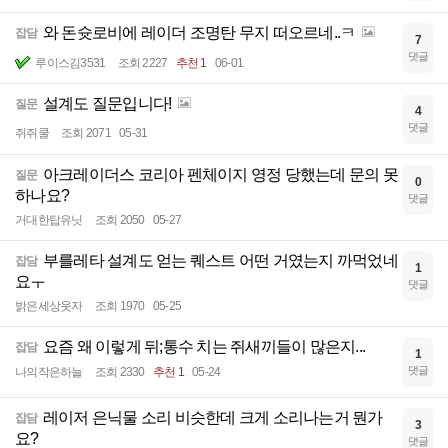
와 돈슛로비에 레이더 조명탄 무지 떠오르네..ㅋ
잡담
7
댓글
루이스김3531
조회 2227
추천 1
06-01
설계도 질문입니다!
질문
4
댓글
쥐쥐쿨
조회 2071
05-31
아크레이더스 코리아 펜체이지 영정 당했는데 문의 못
질문
0
하나요?
댓글
거대한탑유닛
조회 2050
05-27
부를레타 설계도 얻는 퀘스트 어떤 거였는지 까먹었네
잡담
1
요ㅜ
댓글
밝은세상웃자
조회 1970
05-25
요즘 왜 이렇게 뒤;통수 치는 쥐새끼들이 많은지...
잡담
1
댓글
나의작은하늘
조회 2330
추천 1
05-24
레이저 은닉물 소리 비슷한데 크게 소리나는거 뭔가
잡담
3
요?
댓글