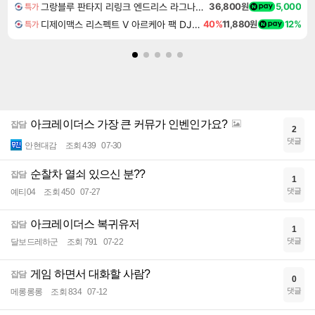
그랑블루 판타지 리링크 엔드리스 라그나로크 업그레이드 킷 Granblue Fantasy Relink Endless Ragnarok Upgrade Kit DLC
36,800원
5,000
특가
디제이맥스 리스펙트 V 아르케아 팩 DJMAX RESPECT V Arcaea Pack DLC
40%
11,880원
12%
특가
아크레이더스 가장 큰 커뮤가 인벤인가요?
잡담
2
댓글
안현대감
조회 439
07-30
순찰차 열쇠 있으신 분??
잡담
1
댓글
예티04
조회 450
07-27
아크레이더스 복귀유저
잡담
1
댓글
달보드레하군
조회 791
07-22
게임 하면서 대화할 사람?
잡담
0
댓글
메롱롱롱
조회 834
07-12