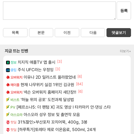
등록
목록
본문
이전
다음
댓글보기
지금 뜨는 인벤
더보기+
[3]
치지직 애플TV 앱 출시
정보
[3]
주식 UFC라는 우정잉
클립
[6]
이유나 2D 일러스트 올라왔었네
오버워치
[84]
현재 나무위키 실검 1위인 김규원
메이플
[6]
넥슨 오버워치 홈페이지 새단장!!
오버워치
'하늘 위의 공포' 도전과제 달성법
비스트
[페르소나5: 더 팬텀 X] 괴도 영상 l 타카마키 안·댄싱 스타
PV
아스오라 성우 정보 및 출연작 모음
아스오라
31%할인>부산포차 꼬치어묵, 400g, 3봉
핫딜
[하루특가]토레타 제로 이온음료, 500ml, 24개
핫딜