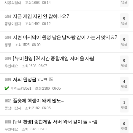
댓글
시공의열쇠
조회 1663
06-14
지금 게임 저만 안 잡히나요?
잡담
0
댓글
똥쟁이잡자
조회 1492
06-12
시련 마지막이 원정 남은 날짜랑 같이 가는거 맞지요?
잡담
0
댓글
퓡퓡
조회 1525
06-09
[ 뉴비환영 ] 24시간 종합게임 서버 올 사람
잡담
0
댓글
우인데요
조회 1698
06-07
저의 원정금고..ㅋ
잡담
4
댓글
루이스김3531
조회 2386
06-05
풀슛에 핵쟁이 왜케 많노...
질문
1
댓글
똥쟁이잡자
조회 2182
06-05
[뉴비환영] 종합게임 서버 와서 같이 놀 사람
잡담
0
댓글
우인데요
조회 1846
06-01