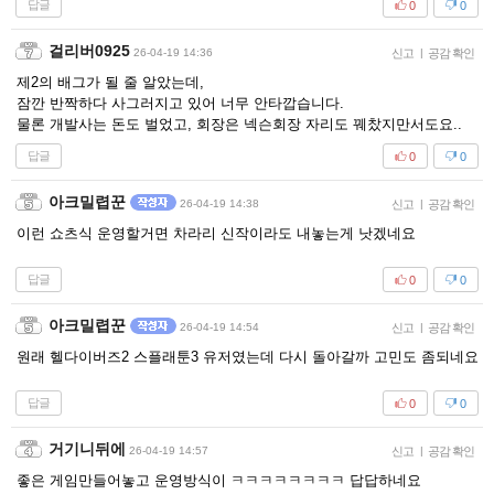
답글
0
0
걸리버0925
26-04-19 14:36
신고
|
공감 확인
제2의 배그가 될 줄 알았는데,
잠깐 반짝하다 사그러지고 있어 너무 안타깝습니다.
물론 개발사는 돈도 벌었고, 회장은 넥슨회장 자리도 꿰찼지만서도요..
답글
0
0
아크밀렵꾼
26-04-19 14:38
신고
|
공감 확인
이런 쇼츠식 운영할거면 차라리 신작이라도 내놓는게 낫겠네요
답글
0
0
아크밀렵꾼
26-04-19 14:54
신고
|
공감 확인
원래 헬다이버즈2 스플래툰3 유저였는데 다시 돌아갈까 고민도 좀되네요
답글
0
0
거기니뒤에
26-04-19 14:57
신고
|
공감 확인
좋은 게임만들어놓고 운영방식이 ㅋㅋㅋㅋㅋㅋㅋㅋ 답답하네요