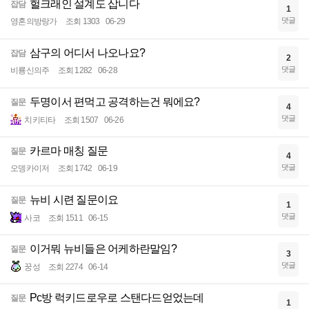
헐크래인 설계도 삽니다
잡담
1
댓글
영혼의방랑가
조회 1303
06-29
삼구의 어디서 나오나요?
잡담
2
댓글
비룡신의주
조회 1282
06-28
두명이서 편먹고 공격하는건 뭐에요?
질문
4
댓글
치키티타
조회 1507
06-26
카르마 매칭 질문
질문
4
댓글
오뎅카이저
조회 1742
06-19
뉴비 시련 질문이요
질문
1
댓글
사코
조회 1511
06-15
이거뭐 뉴비들은 어케하란말임?
질문
3
댓글
꿍성
조회 2274
06-14
Pc방 럭키드로우로 스탠다드얻었는데
질문
1