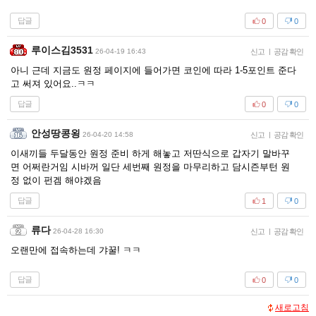
답글
0
0
루이스김3531
26-04-19 16:43
신고
|
공감 확인
아니 근데 지금도 원정 페이지에 들어가면 코인에 따라 1-5포인트 준다
고 써져 있어요..ㅋㅋ
답글
0
0
안성땅콩욍
26-04-20 14:58
신고
|
공감 확인
이새끼들 두달동안 원정 준비 하게 해놓고 저딴식으로 갑자기 말바꾸
면 어쩌란거임 시바꺼 일단 세번째 원정을 마무리하고 담시즌부턴 원
정 없이 펀겜 해야겠음
답글
1
0
류다
26-04-28 16:30
신고
|
공감 확인
오랜만에 접속하는데 갸꿀! ㅋㅋ
답글
0
0
새로고침