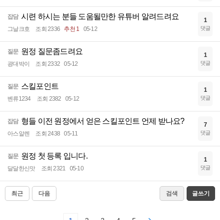
시련 하시는 분들 도움될만한 유튜버 알려드려요
잡담
1
댓글
그날크호
조회 2336
추천 1
05-12
원정 질문좀드려요
질문
1
댓글
광대박이
조회 2332
05-12
스킬포인트
질문
1
댓글
벤류1234
조회 2382
05-12
형들 이전 원정에서 얻은 스킬포인트 언제 받나요?
잡담
7
댓글
아스알렌
조회 2438
05-11
원정 첫 등록 입니다.
질문
1
댓글
달달한신맛
조회 2321
05-10
최근
다음
검색
글쓰기