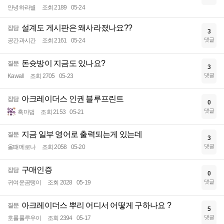
안녕하라별
조회 2189
05-24
설계도 게시판은 왜사라졌나요??
잡담
3
댓글
공간과시간
조회 2161
05-24
돈슛방이 지금도 있나요?
질문
3
댓글
Kawall
조회 2705
05-23
아크레이더스 인권 블루프린트
잡담
0
댓글
흑마법
조회 2153
05-21
지금 일부 영어로 출력되는게 있는데
질문
3
댓글
올떄메로나
조회 2058
05-20
구매인증
잡담
0
댓글
귀여운곰탱이
조회 2028
05-19
아크레이더스 뿌리 어디서 어떻게 구하나요 ?
질문
5
댓글
호롤룰루우이
조회 2394
05-17