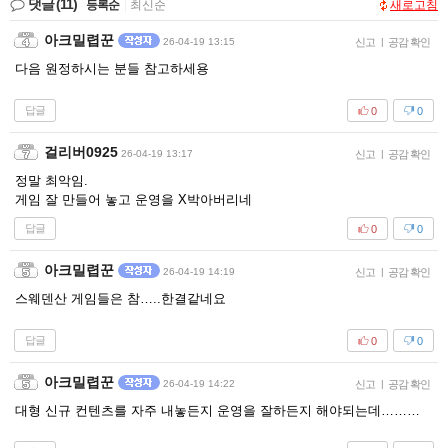
댓글
(11)
등록순
|
최신순
새로고침
아크밀렵꾼
26-04-19 13:15
신고
|
공감 확인
다음 원정하시는 분들 참고하세용
답글
0
0
걸리버0925
26-04-19 13:17
신고
|
공감 확인
정말 최악임.
게임 잘 만들어 놓고 운영을 X박아버리네
답글
0
0
아크밀렵꾼
26-04-19 14:19
신고
|
공감 확인
스웨덴산 게임들은 참…..한결같네요
답글
0
0
아크밀렵꾼
26-04-19 14:22
신고
|
공감 확인
대형 신규 컨텐츠를 자주 내놓든지 운영을 잘하든지 해야되는데………