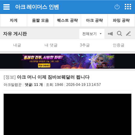
아크 레이더스
인벤
자게
움짤 모음
퀘스트 공략
아크 공략
파밍 공략
자유 게시판
전체보기
공
검
글
지
색
내글
내 댓글
3추글
인증글
on/off
쓰
기
[정보]
아크 머니 이제 짐바브웨달러 됩니다
아크밀렵꾼
댓글: 11 개
조회:
1946
2026-04-19 13:14:57