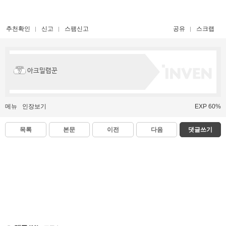
추천확인
신고
스팸신고
공유
스크랩
아크밀렵꾼
메뉴
인장보기
EXP 60%
목록
본문
이전
다음
댓글쓰기