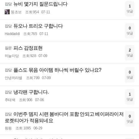
뉴비 몇가지 질문드립니다
잡담
1
댓글
똥초보
조회 954
07-11
듀오나 트리오 구합니다
잡담
0
댓글
Haddaddi
조회 765
07-11
피스 감정표현
질문
2
댓글
하늘마당
조회 928
07-09
플스도 묶음 아이템 하나씩 버릴수 있나요?
잡담
0
댓글
안녕하라별
조회 799
07-09
냉각팬 구합니다.
잡담
1
댓글
추태백
조회 906
07-06
이번주 뎀지 시련 봄바디어 포함 안되고 베이퍼라이저
잡담
0
로켓티어가 적용되네요
댓글
퓡퓡
조회 1095
06-29