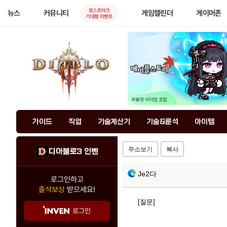
로스트아크
뉴스
커뮤니티
게임캘린더
게이머존
기대평 이벤트
가이드
직업
기술계산기
기술&룬석
아이템
주소보기
복사
디아블로3 인벤
Je2다
로그인하고
출석보상
받으세요!
[질문]
로그인