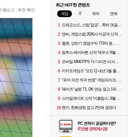
최근 HOT한 콘텐츠
스팸신고
추천 확인
게임
IT
유머
연예
1
드래곤소드, 스팀 '압긍'…축하 댓글 달고 게임 코드 받자!
2
엔씨, 게임스컴 2026서 미공개 신작 최초 공개
3
웹젠, 상반기 영업수익 773억 원…순이익 89% 증가
4
컴투스-에이버튼 신작 '제우스' 8월 26일 출시…"모두를 위한 경쟁"
5
모바일 MMOTPS '더 디비전 리서전스', 6일 스팀에도 출시
6
카카오게임즈 "오딘 Q 내년 1월 출시, 연기는 없다"
7
"유저 의견 적극 반영" 게임프리크, 비스트 오브 리인카네이션 개선 나선다
8
'페이즈' 날뛴 T1, DK 연승 끊고 1위 지켜
9
스마일게이트 신작 '이클립스', 9월 10일 정식 출시
10
젠지, 한화생명 잡고 2연패 끊었다
PC 견적이 궁금하다면?
IT인벤 견적게시판