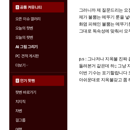
공통 커뮤니티
그러니까 제 질문드리는 요
제가 불뿜는 메뚜기 룬을 
오픈 이슈 갤러리
화염 피해인 불뿜는 메뚜기
오늘의 핫벤
그대로 독속성에 맞춰서 모
오늘의 팟벤
AI 그림 그리기
PC 견적 게시판
p.s : 그나저나 지옥불 진짜
더보기
돌려본거 같은데 하;; 그냥
이번 기수는 포기할랍니다 
아쉬운대로 지옥불갖고 쫌 
인기 팟벤
팟벤 바로가기
치지직
차벤
걸그룹
여행