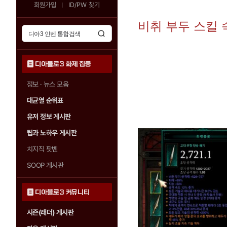
회원가입
ID/PW 찾기
비취 부두 스킬
디아블로3 화제 집중
정보 · 뉴스 모음
대균열 순위표
유저 정보 게시판
팁과 노하우 게시판
치지직 팟벤
SOOP 게시판
디아블로3 커뮤니티
시즌(래더) 게시판