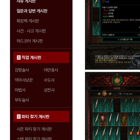
자유 게시판
질문과 답변 게시판
확장팩 게시판
사건 · 사고 게시판
하드코어 게시판
직업 게시판
강령술사
야만용사
악마사냥꾼
수도사
마법사
성전사
부두술사
파티 찾기 게시판
시즌 파티 찾기 게시판
스탠 파티 찾기 게시판