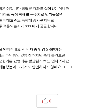
점은 이겁니다 창궐룬 효과도 살아있는거니까
넣더라도 속성 피해를 독수치로 맞춰놓으면
룬 피해효과도 독피해 증가수치대로
두
적용되는지가 <<< 이게 궁금합니다
 옵 안떠주네요 ㅎㅎ; 대충 잊영 5~6천개는
 지금 파밍중인 잊영 천개치만 좀더 돌려보곤
모험가든 꼬맹이든 깔삼한게 하도 안나와서요
해볼랬는데 그마저도 만만하지가 않네요 ㅋㅋㅋ
0