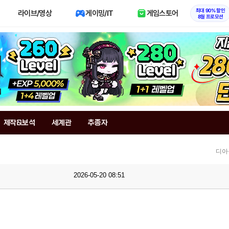
최대 90% 할인
라이브/영상
게이밍/IT
게임스토어
8월 프로모션
제작&보석
세계관
추종자
디아
2026-05-20 08:51