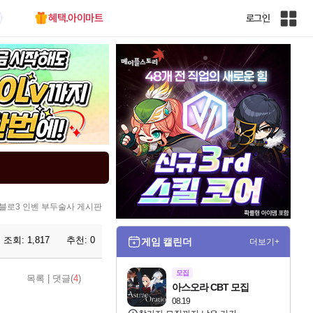
혜택.아이마트
로그인
인
벤
전
체
사
이
트
맵
블로3 인벤 부두술사 게시판
조회:
1,817
추천:
0
게임 캘린더
더보기+
모집
목록
|
댓글(
4
)
아스오라 CBT 모집
08.19