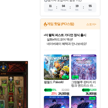
참가자 모집까지 남은 기간
11
04
19
53
Days
Hours
Min
Sec
게임 핫딜 (PC/스팀)
스토어+
베데스다 40주년 기념 할인 중!
베데스다의 명작들을
40주년 프로모션으로 만나보세요!
인벤게임즈 8월 특별 할인!
드래곤소드: 어웨이크닝 입점!
문명 7 특별 할인!
마블 투혼 파이팅 소울즈 정식출시!
귀무자: 검의 길 예약 판매 중!
비스트 오브 리인카네이션 정식 출시!
커세어 코브 출시 기념 할인!
더 렐릭 퍼스트 가디언 정식 출시
캡콤 프렌차이즈 할인 진행 중!
캡콤 일부 상품 상시 할인
스타워즈 은하계 레이서
로블록스 기프트 카드 공식 입점
인기 퍼블리셔 모음!
스팀으로 만나는 드래곤소드!
조선&고려 DLC 출시 예정
마블 히어로 총 출동&화려한 격투!
10% 할인과
게임프릭 신작 IP
해적'섬'을 발전시키자!
설화x하드코어 액션!
몬헌, 바하 등 인기 IP를
몬헌 와일즈 & 드래곤즈 도그마2
인벤게임즈에서 10% 추가 적립
Robux를 가장 안전하고
최대 90% 할인가를 만나보세요!
네이버혜택과 함께 만나보세요!
50%할인&추가 적립까지!
네이버 포인트 혜택까지!
이니&베니 혜택까지!
네이버 혜택가와 함께 예약하세요!
할인&네이버혜택으로 만나보세요!
네이버페이 혜택과 만나보세요!
할인가에 만나보세요!
일부 에디션 상시 할인!
혜택으로 예약 판매 중
편안하게 충전하세요
팰월드 Palworld
그랑블루 판타지 리
링크 엔드리스 라그
나로크 업그레이드
5%
32,000
5,000
킷 Granblue Fantasy
25%
24,000원
36,800원
Relink Endless Ragn
arok Upgrade Kit DL
C