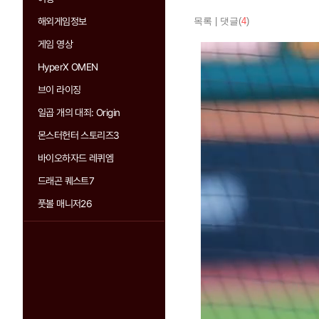
해외게임정보
목록
|
댓글(
4
)
게임 영상
HyperX OMEN
브이 라이징
일곱 개의 대죄: Origin
몬스터헌터 스토리즈3
바이오하자드 레퀴엠
드래곤 퀘스트7
풋볼 매니저26