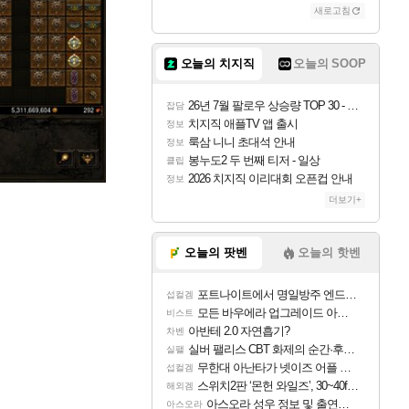
새로고침
오늘의 치지직
오늘의 SOOP
26년 7월 팔로우 상승량 TOP 30 - 월간 치지직
잡담
치지직 애플TV 앱 출시
정보
룩삼 니니 초대석 안내
정보
봉누도2 두 번째 티저 - 일상
클립
2026 치지직 이리대회 오픈컵 안내
정보
더보기+
오늘의 팟벤
오늘의 핫벤
포트나이트에서 명일방주 엔드필드 [펠리카] 판매 예정
섭컬겜
모든 바우에라 업그레이드 아이템 획득 위치 공략 (89개)
비스트
아반테 2.0 자연흡기?
차벤
실버 팰리스 CBT 화제의 순간·후기 모음
실팰
무한대 아난타가 넷이즈 어플 달력에 일정 등록
섭컬겜
스위치2판 ‘몬헌 와일즈’, 30~40fps 목표 추정
해외겜
아스오라 성우 정보 및 출연작 모음
아스오라