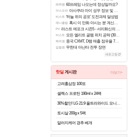
60프레임 나오는데 정상일까요?
레퀴엠
아사쿠라 마이 성우 정보 및 주요 필모
아스오라
'하늘 위의 공포' 도전과제 달성법
비스트
혹시 이 만화 아시는 분 계신가요
애니클립
라스트 에포크 시즌5 - 서리화신의 분노 티저
PV
모든 엘리트 골렘 위치 공략 (30개) - 방랑 결투가
비스트
중국 CXMT, D램 매출 점유율 7%…글로벌 4위로 부상
해외겜
무한대 아난타 전투 장면
섭컬겜
새로고침
핫딜
게시판
더보기+
고려홍삼정 100포
셀렉스 프로틴 190ml x 24팩
30%할인! LG 21:9 울트라와이드 모니터 34인치
토시살 200g x 5팩
알러지케어 경추 베개