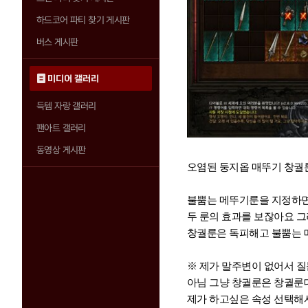
하드코어 파티 찾기 게시판
버스 게시판
미디어 갤러리
득템 자랑 갤러리
팬아트 갤러리
동영상 게시판
오염된 둥지옵 매뚜기 창궐
불뿜는 메뚜기룬을 지정하
두 룬의 효과를 보잖아요 그
창궐룬은 독피해고 불뿜는
※ 제가 말주변이 없어서 
아님 그냥 창궐룬은 창궐
제가 하고싶은
속성 선택해