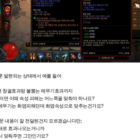
룬 발현되는 상태에서 예를 들어
면
창궐효과랑 불뿜는 메뚜기효과까지
러면 이때 속성 피해는 어느쪽을 맞춰야 하나요?
 메뚜기는 화염피해던데 화염속성으로 맞추는건가요?
질문 내용이 잘 전달된건지 모르겠습니다만;
룬대로 효과나오는거니까
서 맞춰주면 그만인가요?