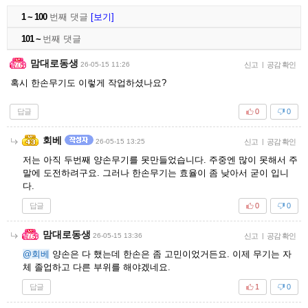
1 ~ 100
번째 댓글
[보기]
101 ~
번째 댓글
맘대로동생
26-05-15 11:26
신고
|
공감 확인
혹시 한손무기도 이렇게 작업하셨나요?
답글
0
0
회베
26-05-15 13:25
신고
|
공감 확인
저는 아직 두번째 양손무기를 못만들었습니다. 주중엔 많이 못해서 주
말에 도전하려구요. 그러나 한손무기는 효율이 좀 낮아서 굳이 입니
다.
답글
0
0
맘대로동생
26-05-15 13:36
신고
|
공감 확인
@회베
양손은 다 했는데 한손은 좀 고민이었거든요. 이제 무기는 자
체 졸업하고 다른 부위를 해야겠네요.
답글
1
0