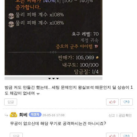
방금 저도 만들긴 했는데.. 세팅 문제인지 왕실보석 때문인지 딜 상승이 1
도 체감이 없네여 ㅠ
답글
0
0
회베
26-05-16 17:08
신고
|
공감 확인
무공이 없으신데 해당 무기로 공격하시는건 아니시죠?
답글
0
0