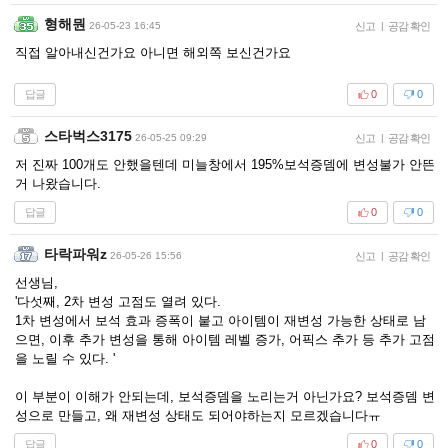
형해뭔
26-05-23 16:45
신고
|
공감 확인
직접 알아내신건가요 아니면 해외쪽 보신건가요
답글
0
0
스타벅스3175
26-05-25 09:29
신고
|
공감 확인
저 진짜 100개도 안했을텐데 미늘창에서 195%보석증뎀에 변성불가 안뜬
거 나왔습니다.
답글
0
0
타락파워z
26-05-26 15:56
신고
|
공감 확인
선생님,
'다섯째, 2차 변성 고점도 열려 있다.
1차 변성에서 보석 효과 증폭이 붙고 아이템이 재변성 가능한 상태로 남
으면, 이후 추가 변성을 통해 아이템 레벨 증가, 어픽스 추가 등 추가 고점
을 노릴 수 있다. '
이 부분이 이해가 안되는데, 보석증뎀을 노리는거 아닌가요? 보석증뎀 변
성으로 만들고, 왜 재변성 상태도 되어야하는지 모르겠습니다ㅠ
답글
0
0