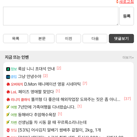
새로고침
등록
목록
본문
이전
다음
댓글보기
지금 뜨는 인벤
더보기+
[2]
룩삼 니니 초대석 안내
정보
[2]
그냥 안녕수야
클립
[7]
D.Mon 애니메이션 영웅 시네마틱
오버워치
[1]
페이즈 영애짤 찾았다
LoL
[37]
똘끼형 다 좋은데 해외작업장 도와주는 짓은 좀 아니지않냐?
리니지 클래식
[1]
7년만에 가족여행을 다녀왔습니다.
여행
[1]
동해바다 추암해수욕장
여행
선생님들 차 시동 끌 때 꾸르륵소리나는데
차벤
[53%] 어사김치 알배기 쌈배추 겉절이, 2kg, 1개
핫딜