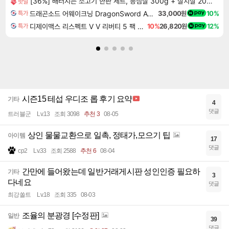
[36%] 배터지는 소고기 한판 세트, 등심살 300g + 살치살 200g + 부채살 200g + 갈비살 200g + 우삼겹 300g, 1.2kg, 1세트
핫딜
드래곤소드 어웨이크닝 DragonSword Awakening
33,000원
10%
특가
디제이맥스 리스펙트 V V 리버티 5 팩 DJMAX RESPECT V V Liberty 5 Pack DLC
10%
26,820원
12%
특가
시즌15 테섭 우디조 롭 후기 요약
기타
4
댓글
트러블군
Lv.13
조회 3098
추천 3
08-05
상인 물물교환으로 일촉, 정태가,모으기 팁
아이템
17
댓글
cp2
Lv.33
조회 2588
추천 6
08-04
간만에 들어왔는데 일반거래게시판 성인인증 필요하
기타
3
다네요
댓글
최강쏠트
Lv.18
조회 335
08-03
조율의 분광경 [수정판]
일반
39
댓글