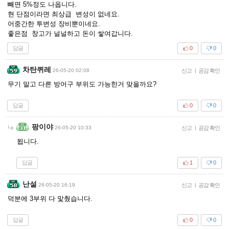
빼면 5%정도 나옵니다.
현 단점이라면 최상급 변성이 없네요.
어중간한 투변성 장비뿐이네요.
좋은점 창고가 널널하고 돈이 쌓여갑니다.
답글
0
0
차탄퀴레
26-05-20 02:08
신고
|
공감 확인
무기 말고 다른 방어구 부위도 가능한거 맞을까요?
답글
0
0
팡이야
26-05-20 10:33
신고
|
공감 확인
됩니다.
답글
1
0
난설
26-05-20 16:19
신고
|
공감 확인
덕분에 3부위 다 맟췄습니다.
답글
0
0