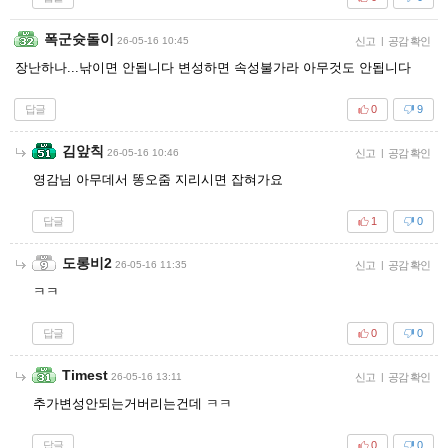
폭군슛돌이
26-05-16 10:45
신고
|
공감 확인
장난하나...낚이면 안됩니다 변성하면 속성불가라 아무것도 안됩니다
답글
0
9
김앞칙
26-05-16 10:46
신고
|
공감 확인
영감님 아무데서 똥오줌 지리시면 잡혀가요
답글
1
0
도롱비2
26-05-16 11:35
신고
|
공감 확인
ㅋㅋ
답글
0
0
Timest
26-05-16 13:11
신고
|
공감 확인
추가변성안되는거버리는건데 ㅋㅋ
답글
0
0