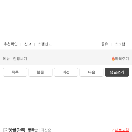
추천확인
신고
스팸신고
공유
스크랩
메뉴
인장보기
마격주기
목록
본문
이전
다음
댓글쓰기
댓글
(148)
등록순
|
최신순
새로고침