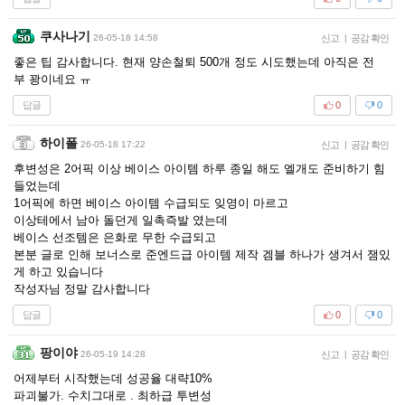
쿠사나기
26-05-18 14:58
신고
|
공감 확인
좋은 팁 감사합니다. 현재 양손철퇴 500개 정도 시도했는데 아직은 전
부 꽝이네요 ㅠ
답글
0
0
하이폴
26-05-18 17:22
신고
|
공감 확인
후변성은 2어픽 이상 베이스 아이템 하루 종일 해도 엘개도 준비하기 힘
들었는데
1어픽에 하면 베이스 아이템 수급되도 잊영이 마르고
이상테에서 남아 돌던게 일촉즉발 였는데
베이스 선조템은 은화로 무한 수급되고
본분 글로 인해 보너스로 준엔드급 아이템 제작 겜블 하나가 생겨서 잼있
게 하고 있습니다
작성자님 정말 감사합니다
답글
0
0
팡이야
26-05-19 14:28
신고
|
공감 확인
어제부터 시작했는데 성공율 대략10%
파괴불가. 수치그대로 . 최하급 투변성