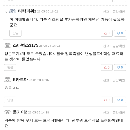
타락파워z
26-05-26 16:02
신고
|
공감 확인
아 이해했습니다. 기본 선조템을 후가공하려면 재변성 가능이 필요하
군요
답글
0
0
스타벅스3175
26-05-27 14:02
신고
|
공감 확인
양손무기2개 모두 구했습니다. 결국 일촉즉발이 변성블로4 핵심 재료라
는 생각이 들었습니다.
답글
0
0
K카트마
26-05-28 13:07
신고
|
공감 확인
ㅊㅊㅇㄷ
답글
0
0
둠가이2
26-05-29 14:38
신고
|
공감 확인
덕분에 양쪽 무기 모두 보석작했습니다. 전부위 보석작을 노려봐야겠네
요