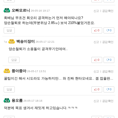
오빠모르니
26-05-16 19:17
신고
|
공감 확인
회배님 무조건 회오리 공격하는거 먼저 해야되나요?
양손철퇴로 하는데(무분위상 2.85ㅠ) 보석 210%붙었거든요.
답글
0
0
백송이장미
26-05-17 12:21
신고
|
공감 확인
양손철퇴가 소용돌이 공격무기인데여..
답글
0
0
쯩아쯩아
26-05-17 13:51
신고
|
공감 확인
꿀팁이긴 해서 시도라도 가능하지만... 와 진짜 현타오네요.. 겜 접을판...
답글
0
0
용오름
26-05-17 18:16
신고
|
공감 확인
덕분에 목표 생겨서 재밋게 하고있습니다.ㅋㅋㅋ