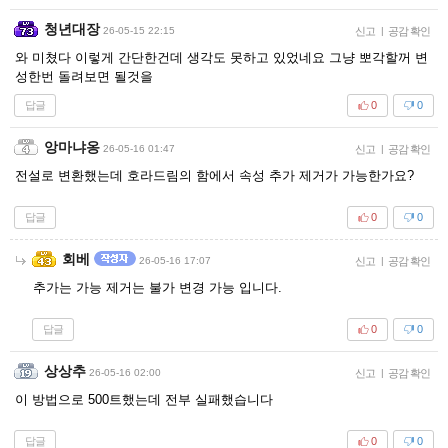
청년대장
26-05-15 22:15
신고
|
공감 확인
와 미쳤다 이렇게 간단한건데 생각도 못하고 있었네요 그냥 뽀각할꺼 변
성한번 돌려보면 될것을
답글
0
0
앙마냐옹
26-05-16 01:47
신고
|
공감 확인
전설로 변환했는데 호라드림의 함에서 속성 추가 제거가 가능한가요?
답글
0
0
회베
26-05-16 17:07
신고
|
공감 확인
추가는 가능 제거는 불가 변경 가능 입니다.
답글
0
0
상상추
26-05-16 02:00
신고
|
공감 확인
이 방법으로 500트했는데 전부 실패했습니다
답글
0
0