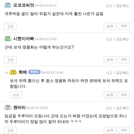
모코코씨앗
26-05-15 15:12
신고
|
공감 확인
개추박음 골드 말라 뒤질거 같은데 이게 훨씬 나은거 같음
답글
0
0
시현이아빠
26-05-15 17:40
신고
|
공감 확인
근데 보석 명품화는 어떻게 하는건가요?
답글
0
0
회베
26-05-15 22:40
신고
|
공감 확인
보석 위력 뽑으신 후 평소 명품화 하듯이 하면 로테에 보석 위력도 포
함됩니다.
답글
0
0
젠바리
26-05-15 19:27
신고
|
공감 확인
담금질 두루마리 오링나서 군세 도는거 짜증 이었는데 요방법으로 하니
까 두루마리가 정말 많이 절약 되내여 ㅋㅋㅋ
답글
0
0