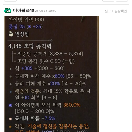
디아블르40
26-05-16 10:40
신고
|
공감 확인