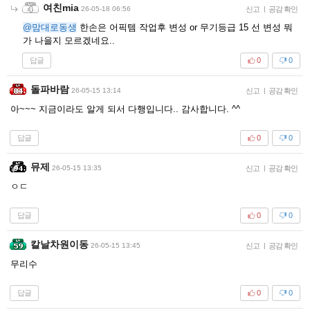
여친mia
26-05-18 06:56
신고
|
공감 확인
@맘대로동생
한손은 어픽템 작업후 변성 or 무기등급 15 선 변성 뭐
가 나을지 모르겠네요..
답글
0
0
돌파바람
26-05-15 13:14
신고
|
공감 확인
아~~~ 지금이라도 알게 되서 다행입니다.. 감사합니다. ^^
답글
0
0
뮤제
26-05-15 13:35
신고
|
공감 확인
ㅇㄷ
답글
0
0
칼날차원이동
26-05-15 13:45
신고
|
공감 확인
무리수
답글
0
0