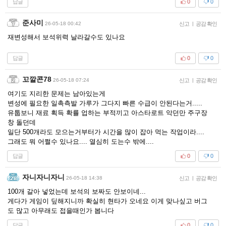
답글
0
0
준사미
26-05-18 00:42
신고
|
공감 확인
재변성해서 보석위력 날라갈수도 있나요
답글
0
0
꼬깔콘78
26-05-18 07:24
신고
|
공감 확인
여기도 지리한 문제는 남아있는게
변성에 필요한 일촉측발 가루가 그다지 빠른 수급이 안된다는거.....
유툽보니 재료 획득 확률 업하는 부적끼고 아스타로트 악던만 주구장
창 돌던데
일단 500개라도 모으는거부터가 시간을 많이 잡아 먹는 작업이라....
그래도 뭐 어쩔수 있나요.... 열심히 도는수 밖에....
답글
0
0
자니자니자니
26-05-18 14:38
신고
|
공감 확인
100개 갈아 넣었는데 보석의 보짜도 안보이네...
게다가 게임이 딮해지니까 확실히 현타가 오네요 이게 맞나싶고 버그
도 많고 아무래도 접을때인가 봅니다
답글
0
0