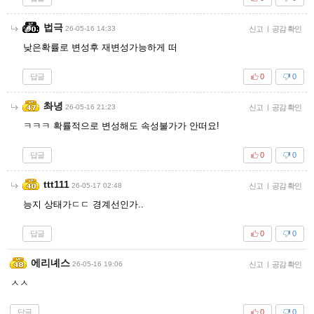
법극
26-05-16 14:33
신고
|
공감 확인
낮은확률로 변성후 재변성가능하게 떠
답글
0
0
촤녕
26-05-16 21:23
신고
|
공감 확인
ㅋㅋㅋ 확률적으로 변성해도 속성불가가 안떠요!
답글
0
0
ttt111
26-05-17 02:48
신고
|
공감 확인
능지 상태가ㄷㄷ 경계선인가..
답글
0
0
에리녜스
26-05-16 19:06
신고
|
공감 확인
ㅅㅅ
답글
0
0