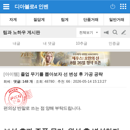
디아블로4
인벤
자게
질답게
팁게
단품거래
일반거래
팁과 노하우 게시판
전체보기
공
검
글
지
색
내글
내 댓글
10추글
인증글
on/off
쓰
기
[아이템]
졸업 무기를 뽑아보자 선 변성 후 가공 공략
회베
댓글: 148 개
조회:
48780
추천:
66
2026-05-14 15:13:27
편의상 반말로 쓰는 점 양해 부탁드립니다.