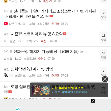
보니앤
Lv.73
조회 3196
추천 27
08-03
전리품필터 알아가시라고 조십스럽게, 야만게시판
아이템
9
과 팁게시판에만 올려요.
댓글
삼촌안잔다잉
Lv.68
조회 2557
추천 9
08-01
시즌15 스트리머 리뷰 및 AI요약
일반
13
댓글
트러블군
Lv.13
조회 6237
추천 6
07-31
신화문장 합치기 가능해 졌네요(패치됨)
아이템
16
댓글
술로홀
Lv.10
조회 5180
추천 1
07-29
심화악던 2단계 리셋 방법
일반
7
댓글
아이스블링크
Lv.70
조회 4461
추천 5
07-28
로딩 심해진 사람들 이거 확인하세요(비교영상첨부)
일반
이환 플레이 유형 테스트!
23
이벤트 참여하면 1,000 이니
댓글
파프롤
Lv.77
조회 6174
추천 22
07-27
지하도시 보석 무한 구매 방법
AD
아이템