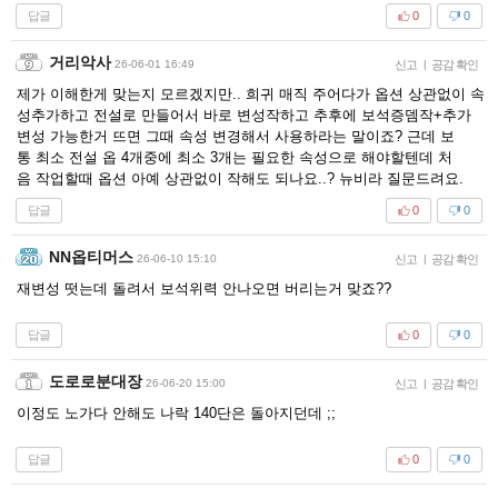
답글
0
0
거리악사
26-06-01 16:49
신고
|
공감 확인
제가 이해한게 맞는지 모르겠지만.. 희귀 매직 주어다가 옵션 상관없이 속
성추가하고 전설로 만들어서 바로 변성작하고 추후에 보석증뎀작+추가
변성 가능한거 뜨면 그때 속성 변경해서 사용하라는 말이죠? 근데 보
통 최소 전설 옵 4개중에 최소 3개는 필요한 속성으로 해야할텐데 처
음 작업할때 옵션 아예 상관없이 작해도 되나요..? 뉴비라 질문드려요.
답글
0
0
NN옵티머스
26-06-10 15:10
신고
|
공감 확인
재변성 떳는데 돌려서 보석위력 안나오면 버리는거 맞죠??
답글
0
0
도로로분대장
26-06-20 15:00
신고
|
공감 확인
이정도 노가다 안해도 나락 140단은 돌아지던데 ;;
답글
0
0