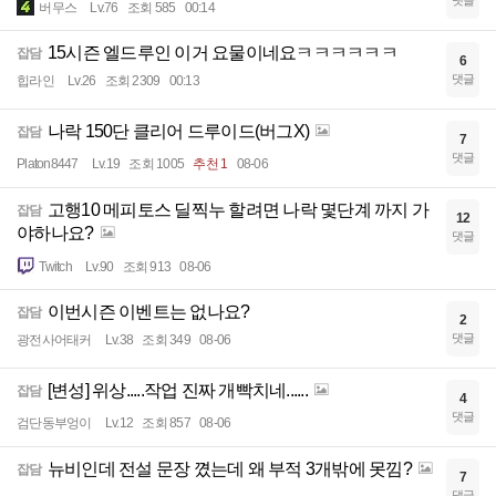
댓글
버무스
Lv.76
조회 585
00:14
15시즌 엘드루인 이거 요물이네요ㅋㅋㅋㅋㅋㅋ
잡담
6
댓글
힙라인
Lv.26
조회 2309
00:13
나락 150단 클리어 드루이드(버그X)
잡담
7
댓글
Platon8447
Lv.19
조회 1005
추천 1
08-06
고행10 메피토스 딜찍누 할려면 나락 몇단계 까지 가
잡담
12
야하나요?
댓글
Twitch
Lv.90
조회 913
08-06
이번시즌 이벤트는 없나요?
잡담
2
댓글
광전사어태커
Lv.38
조회 349
08-06
[변성] 위상.....작업 진짜 개빡치네......
잡담
4
댓글
검단동부엉이
Lv.12
조회 857
08-06
뉴비인데 전설 문장 꼈는데 왜 부적 3개밖에 못낌?
잡담
7
댓글