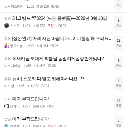
3
댓글
소서리스키키
Lv.62
조회 316
08:35
3.1.3 빌드 #73224 (모든 플랫폼)—2026년 8월 13일
잡담
2
댓글
츠토무
Lv.91
조회 772
추천 1
06:09
[정산완료] 마격 지원 바랍니다... 이니힐링 해 드려요..
잡담
13
댓글
동쪽하늘
Lv.80
조회 354
05:26
이새키들 도대체 확률을 동일하게설정한게맞나?
잡담
9
댓글
다코다베닝
Lv.66
조회 645
02:06
뉴비) 스토리 다 밀고 뭐해야하나요..??
잡담
4
댓글
비사벌
Lv.45
조회 238
00:24
마격 부탁드립니다!
기타
13
댓글
진체리
Lv.77
조회 206
00:15
마격 부탁드립니다~
잡담
2
댓글
와도겐
Lv.61
조회 154
추천 1
00:08