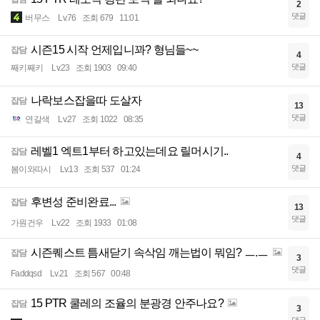
2
댓글
버무스
Lv.76
조회 679
11:01
시즌15 시작 언제입니꽈? 형님들~~
잡담
4
댓글
째키째키
Lv.23
조회 1903
09:40
나락보스잡을따 도살자
잡담
13
댓글
연갈색
Lv.27
조회 1022
08:35
레벨1 엑트1부터 하고있는데요 릴머시기..
잡담
4
댓글
봄이와따시
Lv.13
조회 537
01:24
후변성 준비완료...
잡담
13
댓글
가원건우
Lv.22
조회 1933
01:08
시즌퀘스트 틈새닫기 속삭임 깨는법이 뭐임? ㅡ.ㅡ
잡담
3
댓글
Faddqsd
Lv.21
조회 567
00:48
15 PTR 쿨레의 조율의 분광경 안주나요?
잡담
3