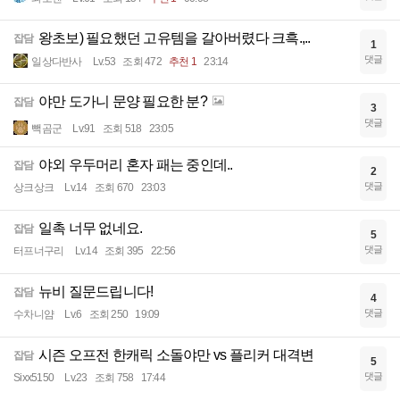
왕초보) 필요했던 고유템을 갈아버렸다 크흑.,..
잡담
1
댓글
일상다반사
Lv.53
조회 472
추천 1
23:14
야만 도가니 문양 필요한 분?
잡담
3
댓글
빽곰군
Lv.91
조회 518
23:05
야외 우두머리 혼자 패는 중인데..
잡담
2
댓글
상크상크
Lv.14
조회 670
23:03
일촉 너무 없네요.
잡담
5
댓글
터프너구리
Lv.14
조회 395
22:56
뉴비 질문드립니다!
잡담
4
댓글
수차니얌
Lv.6
조회 250
19:09
시즌 오프전 한캐릭 소돌야만 vs 플리커 대격변
잡담
5
댓글
Sixx5150
Lv.23
조회 758
17:44