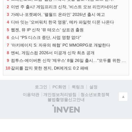
2
이번 주 출시! 게임프리크 신작, '비스트 오브 리인카네이션'
3
가레나·포켓페어, ‘팰월드 온라인’ 2026년 출시 예고
4
디바 잇는 '오버워치 한국 영웅', 메카 파일럿 디몬 나온다
5
웹젠, 뮤 IP 신작 '뮤 테오스' 상표권 출원
6
소니 “PS 디스크 중단, 사업 영향 없다”
7
‘아키에이지 S: 자유의 해협’ PC MMORPG로 개발한다
8
엔씨, 게임스컴 2026서 미공개 신작 최초 공개
9
컴투스-에이버튼 신작 '제우스' 8월 26일 출시…"모두를 위한 경쟁"
10
갈피를 잡지 못한 젠지, DK에게도 0:2 패배
로그인
PC화면
퀵링크
설정
청소년보호정책
이용약관
개인정보처리방침
▲
불법촬영물신고안내
(주)
인
벤