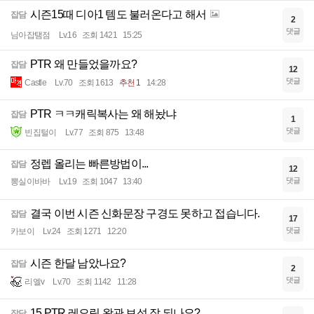
시즌15때 디아1 템도 불러온다고 해서
잡담
2
댓글
님아잡탬점
Lv.16
조회 1421
15:25
PTR 왜 만들었을까요?
잡담
12
댓글
Castle
Lv.70
조회 1613
추천 1
14:28
PTR ㅋㅋ캐릭복사는 왜 해놨냐
잡담
1
댓글
빈집털이
Lv.77
조회 875
13:48
정렙 올리는 빠른방법이...
잡담
12
댓글
뽕실이바바
Lv.19
조회 1047
13:40
결국 이번 시즌 신화문장 구경도 못하고 접습니다.
잡담
17
댓글
카보이
Lv.24
조회 1271
12:20
시즌 한달 남았나요?
잡담
2
댓글
리엘v
Lv.70
조회 1142
11:28
15 PTR 레오릭 왕관 보석 잘 되나요?
잡담