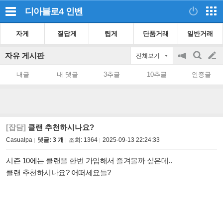
디아블로4
인벤
자게
질답게
팁게
단품거래
일반거래
자유 게시판
전체보기
공
검
글
지
색
내글
내 댓글
3추글
10추글
인증글
on/off
쓰
기
[잡담]
클랜 추천하시나요?
Casualpa
댓글: 3 개
조회:
1364
2025-09-13 22:24:33
시즌 10에는 클랜을 한번 가입해서 즐겨볼까 싶은데..
클랜 추천하시나요? 어떠세요들?