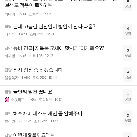
0
보석도 적용이 될까?
댓글
삐다귀
Lv.41
조회 63
15:03
근데 고블린 던전인지 방인지 진짜 나옴?
잡담
4
댓글
더기45
Lv.23
조회 244
13:03
뉴비 긴급] 지옥불 군세에 맞서기' 어케해요??
잡담
3
댓글
비사벌
Lv.45
조회 186
12:13
잠시 징징 좀 하겠습니다
잡담
4
댓글
물중독자
Lv.63
조회 283
10:54
금단의 발견 떴네요
잡담
1
댓글
흐앗타핫
Lv.85
조회 574
10:01
허수아비 테스트 개선 좀 안해주나....
잡담
2
댓글
브레인픽커
Lv.6
조회 266
09:32
어떤게좋을까요?
잡담