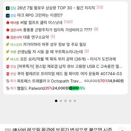
[13]
26년 7월 팔로우 상승량 TOP 30 - 월간 치지직
잡담
마크 RPG 고민하는 이경민?
클립
[120]
씨발 컬프프 클릭 미스낫네
메이플
[9]
풍풍풍 군왕주차가 씹이득 가성비라고 ????
검은사막
[5]
대충 연구소요약
검은사막
카가미하라 하루 성우 정보 및 주요 필모
아스오라
[2]
선생님들 차 시동 끌 때 꾸르륵소리나는데
차벤
모든 요리/작물 책 획득 위치 공략 (36개) - 미식가 도전과제
비스트
[하루특가[ 원스탑 제로갭 납작 큐브 고용량 USB C 고속충전 멀티탭 4000W
핫딜
푸마 팔레르모 프리미엄 레드 웜 화이트 여자 운동화 401744-03
핫딜
옥토패스 트래블러 II Octopath Traveler II
49,800원
70%
14,940원
특가
팰월드 Palworld
25%
24,000원
5%
특가
ptr서버 레오릭 왕관에 보위가 변성으로 붙으면 시즌
잡담