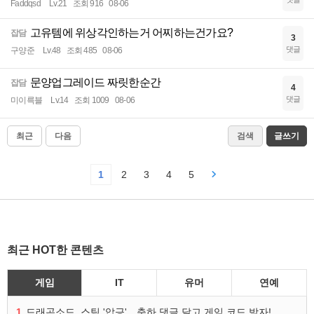
Faddqsd
Lv.21
조회 916
08-06
고유템에 위상각인하는거 어찌하는건가요?
잡담
3
댓글
구양준
Lv.48
조회 485
08-06
문양업그레이드 짜릿한순간
잡담
4
댓글
미이륵블
Lv.14
조회 1009
08-06
최근
다음
검색
글쓰기
1
2
3
4
5
최근 HOT한 콘텐츠
게임
IT
유머
연예
1
드래곤소드, 스팀 '압긍'…축하 댓글 달고 게임 코드 받자!