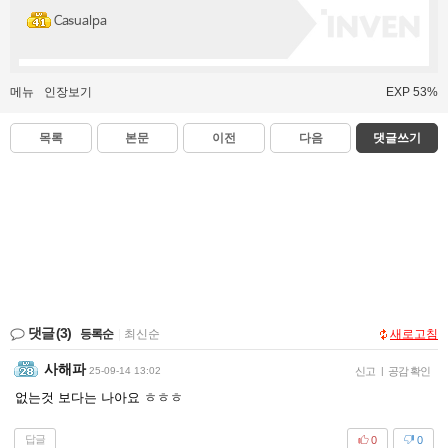
Casualpa
메뉴
인장보기
EXP 53%
목록
본문
이전
다음
댓글쓰기
댓글
(3)
등록순
|
최신순
새로고침
사해파
25-09-14 13:02
신고
|
공감 확인
없는것 보다는 나아요 ㅎㅎㅎ
답글
0
0