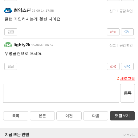
최임스딘
25-09-14 17:58
신고
|
공감 확인
클랜 가입하시는게 훨씬 나아요.
답글
0
0
lighty2k
25-09-16 06:59
신고
|
공감 확인
무명클랜으로 오세요
답글
0
0
새로고침
등록
목록
본문
이전
다음
댓글보기
지금 뜨는 인벤
더보기+