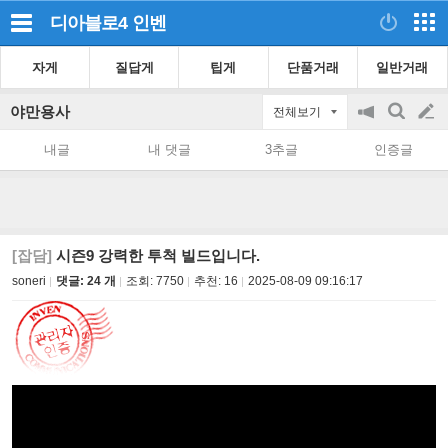
디아블로4
인벤
자게
질답게
팁게
단품거래
일반거래
야만용사
전체보기
공
검
글
지
색
내글
내 댓글
3추글
인증글
on/off
쓰
기
[잡담]
시즌9 강력한 투척 빌드입니다.
soneri
댓글: 24 개
조회:
7750
추천:
16
2025-08-09 09:16:17