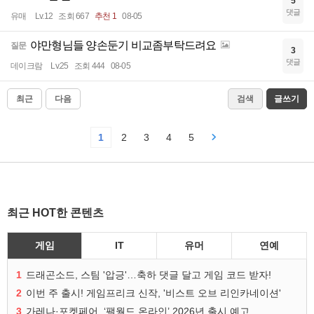
5
댓글
유매
Lv.12
조회 667
추천 1
08-05
야만형님들 양손둔기 비교좀부탁드려요
질문
3
댓글
데이크람
Lv.25
조회 444
08-05
최근
다음
검색
글쓰기
1
2
3
4
5
최근 HOT한 콘텐츠
게임
IT
유머
연예
1
드래곤소드, 스팀 '압긍'…축하 댓글 달고 게임 코드 받자!
2
이번 주 출시! 게임프리크 신작, '비스트 오브 리인카네이션'
3
가레나·포켓페어, ‘팰월드 온라인’ 2026년 출시 예고