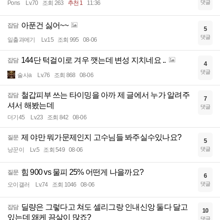
댓글
Pons
Lv.70
조회 263
추천 1
11:36
아푼건 싫어~~
잡담
5
댓글
일출과메기
Lv.15
조회 995
08-06
144단 턱걸이로 겨우 깻는데 변성 지치네요 ..
잡담
4
댓글
술사a
Lv.76
조회 868
08-06
철갑피부 쓰는 타이밍을 아까 제 글에서 누가 알려주
잡담
7
셔서 해봤는데
댓글
더기45
Lv.23
조회 842
08-06
제 야만 뭐가문제인지 고수님들 봐주실수있나요?
질문
5
댓글
낭꾼이
Lv.5
조회 549
08-06
힘 900 vs 물피 25% 어떤게 나을까요?
질문
6
댓글
오이갤러
Lv.74
조회 1046
08-06
딜량은 그렇다고 쳐도 셀리그랑 인내신앙 둘다 달고
잡담
10
있는데 왜케 끔살이 많죠?
댓글