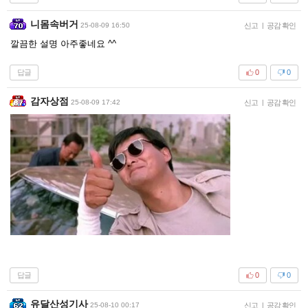
니몸속버거
25-08-09 16:50
신고
|
공감 확인
깔끔한 설명 아주좋네요 ^^
답글
0
0
감자상점
25-08-09 17:42
신고
|
공감 확인
답글
0
0
유달산성기사
25-08-10 00:17
신고
|
공감 확인