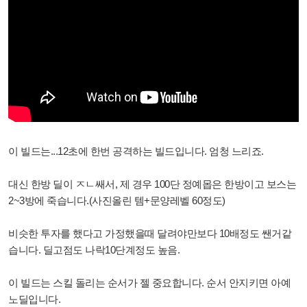
이 빌드는...12초에 한번 공격하는 빌드입니다. 엄청 느리죠.
대신 한방 딜이 ㅈㄴ쌔서, 제 경우 100단 정예몹은 한방이고 보스는
2~3방에 죽습니다.(사진올린 템+문양레벨 60정도)
비슷한 투자를 했다고 가정했을때 달려야만보다 10배정도 쌘거같
습니다. 딜고점도 나락10단계정도 높음.
이 빌드는 스킬 돌리는 순서가 젤 중요합니다. 순서 안지키면 아예
노딜입니다.