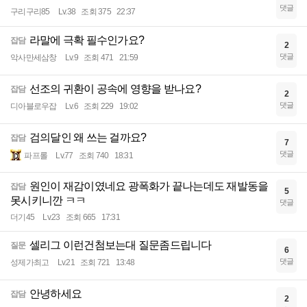
댓글
구리구리85
Lv.38
조회 375
22:37
라말에 극확 필수인가요?
잡담
2
댓글
악사만세삼창
Lv.9
조회 471
21:59
선조의 귀환이 공속에 영향을 받나요?
잡담
2
댓글
디아블로우잡
Lv.6
조회 229
19:02
검의달인 왜 쓰는 걸까요?
잡담
7
댓글
파프롤
Lv.77
조회 740
18:31
원인이 재감이였네요 광폭화가 끝나는데도 재발동을
잡담
5
못시키니깐 ㅋㅋ
댓글
더기45
Lv.23
조회 665
17:31
셀리그 이런건첨보는대 질문좀드립니다
질문
6
댓글
성제가최고
Lv.21
조회 721
13:48
안녕하세요
잡담
2