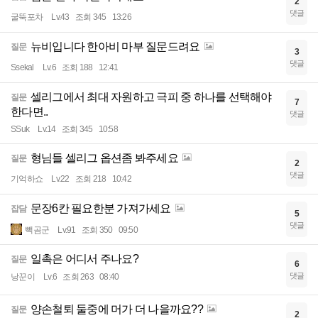
2
댓글
굴뚝포차
Lv.43
조회 345
13:26
뉴비입니다 한아비 마부 질문드려요
질문
3
댓글
Ssekal
Lv.6
조회 188
12:41
셀리그에서 최대 자원하고 극피 중 하나를 선택해야
질문
7
한다면..
댓글
SSuk
Lv.14
조회 345
10:58
형님들 셀리그 옵션좀 봐주세요
질문
2
댓글
기억하쇼
Lv.22
조회 218
10:42
문장6칸 필요한분 가져가세요
잡담
5
댓글
빽곰군
Lv.91
조회 350
09:50
일촉은 어디서 주나요?
질문
6
댓글
낭꾼이
Lv.6
조회 263
08:40
양손철퇴 둘중에 머가 더 나을까요??
질문
2