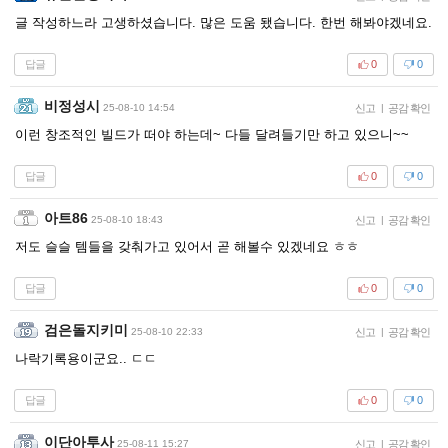
글 작성하느라 고생하셨습니다. 많은 도움 됐습니다. 한번 해봐야겠네요.
답글
0
0
비정성시
25-08-10 14:54
신고
|
공감 확인
이런 창조적인 빌드가 떠야 하는데~ 다들 달려들기만 하고 있으니~~
답글
0
0
아트86
25-08-10 18:43
신고
|
공감 확인
저도 슬슬 템들을 갖춰가고 있어서 곧 해볼수 있겠네요 ㅎㅎ
답글
0
0
검은돌지키미
25-08-10 22:33
신고
|
공감 확인
나락기록용이군요.. ㄷㄷ
답글
0
0
이단아투사
25-08-11 15:27
신고
|
공감 확인