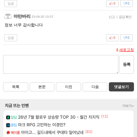
답글
0
0
야만바리
25-09-30 15:57
신고
|
공감 확인
정보 너무 감사합니다
답글
0
0
새로고침
등록
목록
본문
이전
다음
댓글보기
지금 뜨는 인벤
더보기+
[13]
26년 7월 팔로우 상승량 TOP 30 - 월간 치지직
잡담
마크 RPG 고민하는 이경민?
클립
[83]
아이고... 길드내에서 쿠데타 일어났네
메이플