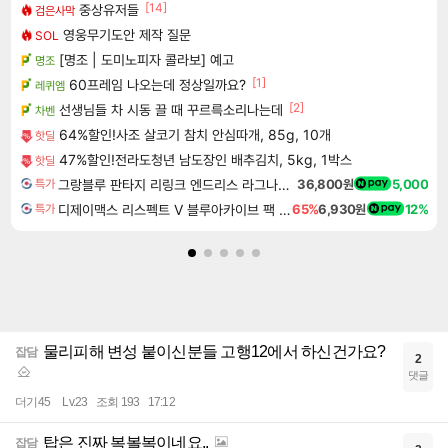
[14]
중상유저들
검은사막
영웅무기도안 제작 질문
SOL
[명조 | 도미노피자 콜라보] 예고
명조
[1]
60프레임 나오는데 정상일까요?
레퀴엠
[2]
선생님들 차 시동 끌 때 꾸르륵소리나는데
차벤
64%할인!사조 살코기 참치 안심따개, 85g, 10개
핫딜
47%할인!전라도청년 남도장인 배추김치, 5kg, 1박스
핫딜
그랑블루 판타지 리링크 엔드리스 라그나로크 업그레이드 킷 Granblue Fantasy Relink Endless Ragnarok Upgrade Kit DLC
36,800원
5,000
특가
디제이맥스 리스펙트 V 블루아카이브 팩 DJMAX RESPECT V Blue Archive Pack DLC
65%
6,930원
12%
특가
물리피해 변성 붙이신분들 고행12에서 하신건가요?
잡담
2
댓글
더기45
Lv.23
조회 193
17:12
탑은 진짜 복볼복이네요..
잡담