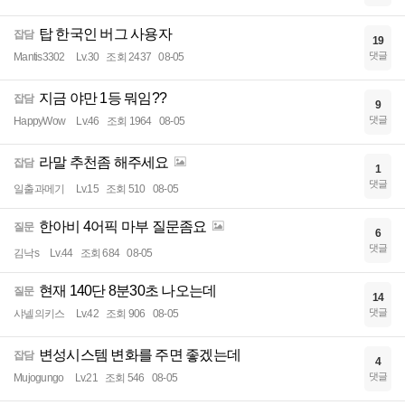
탑 한국인 버그 사용자
잡담
19
댓글
Mantis3302
Lv.30
조회 2437
08-05
지금 야만 1등 뭐임??
잡담
9
댓글
HappyWow
Lv.46
조회 1964
08-05
라말 추천좀 해주세요
잡담
1
댓글
일출과메기
Lv.15
조회 510
08-05
한아비 4어픽 마부 질문좀요
질문
6
댓글
김낙s
Lv.44
조회 684
08-05
현재 140단 8분30초 나오는데
질문
14
댓글
샤넬의키스
Lv.42
조회 906
08-05
변성시스템 변화를 주면 좋겠는데
잡담
4
댓글
Mujogungo
Lv.21
조회 546
08-05