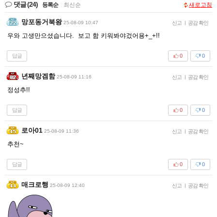
댓글
(24)
등록순
|
최신순
새로고침
망포동거북왕
25-08-09 10:47
신고
|
공감 확인
우와 고생만으셨습니다. 보고 함 키워봐야겄어용+_+!!
답글
0
0
년째망겜함
25-08-09 11:16
신고
|
공감 확인
정성추!!
답글
0
0
로아01
25-08-09 11:36
신고
|
공감 확인
추천~
답글
0
0
매크로행
25-08-09 12:40
신고
|
공감 확인