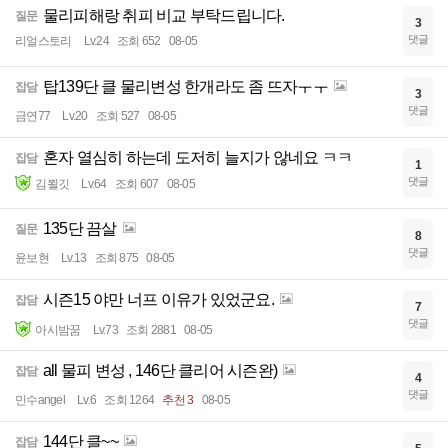
물리피해랑 취피 비교 부탁드립니다.
질문
3
댓글
리얼스토리
Lv.24
조회 652
08-05
탑139단 클 물리변성 한개라도 좀 뜨자ㅜㅜ
잡담
3
댓글
금연77
Lv.20
조회 527
08-05
혼자 열심히 하는데 도저히 늘지가 않네요 ㅋㅋ
잡담
1
댓글
김쬘깃
Lv.64
조회 607
08-05
135단 끔살
질문
8
댓글
윤보현
Lv.13
조회 875
08-05
시즌15 야만 너프 이유가 있었군요.
잡담
7
댓글
아시밤꿈
Lv.73
조회 2881
08-05
all 물피 변성 , 146단 클리어 시즌완)
잡담
4
댓글
민수angel
Lv.6
조회 1264
추천 3
08-05
144단 클~~
잡담