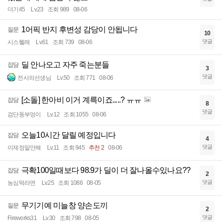
더기45
Lv.23
조회 989
08-06
1어픽 반지 후변성 감당이 안됩니다
질문
10
댓글
시스헬레
Lv.61
조회 739
08-06
딜 안나오고 자주 죽는분들
잡담
3
댓글
전사의선생님
Lv.50
조회 771
08-06
[소돌] 한아비 이거 계륵이죠.....? ㅠㅠ
잡담
8
댓글
검단동부엉이
Lv.12
조회 1055
08-06
오늘10시간 달릴 예정입니다
잡담
4
댓글
이제정말안해
Lv.11
조회 945
추천 2
08-06
극확100일때보다 98.9가 딜이 더 잘나올수있나요??
잡담
2
댓글
농심떡라면
Lv.25
조회 1086
08-05
무기기예 미늘창 양손도끼
질문
2
댓글
Fireworks31
Lv.30
조회 798
08-05