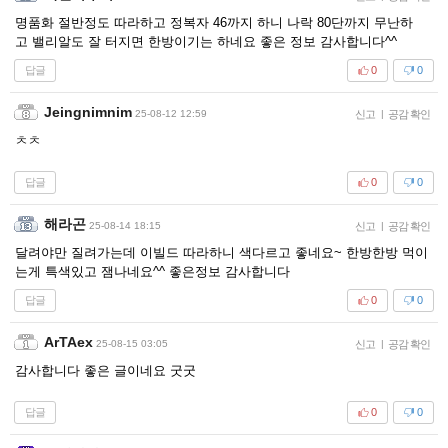
명품화 절반정도 따라하고 정복자 46까지 하니 나락 80단까지 무난하
고 밸리알도 잘 터지면 한방이기는 하네요 좋은 정보 감사합니다^^
답글
0
0
Jeingnimnim
25-08-12 12:59
신고
|
공감 확인
ㅊㅊ
답글
0
0
해라곤
25-08-14 18:15
신고
|
공감 확인
달려야만 질려가는데 이빌드 따라하니 색다르고 좋네요~ 한방한방 먹이
는게 특색있고 잼나네요^^ 좋은정보 감사합니다
답글
0
0
ArTAex
25-08-15 03:05
신고
|
공감 확인
감사합니다 좋은 글이네요 굿굿
답글
0
0