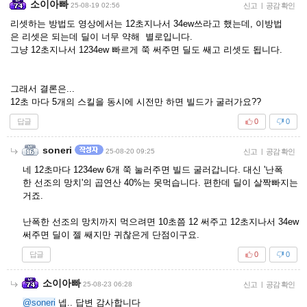
소이아빠
25-08-19 02:56
신고
|
공감 확인
리셋하는 방법도 영상에서는 12초지나서 34ew쓰라고 했는데, 이방법
은 리셋은 되는데 딜이 너무 약해 별로입니다.
그냥 12초지나서 1234ew 빠르게 쭉 써주면 딜도 쌔고 리셋도 됩니다.
그래서 결론은...
12초 마다 5개의 스킬을 동시에 시전만 하면 빌드가 굴러가요??
답글
0
0
soneri
25-08-20 09:25
신고
|
공감 확인
네 12초마다 1234ew 6개 쭉 눌러주면 빌드 굴러갑니다. 대신 '난폭
한 선조의 망치'의 곱연산 40%는 못먹습니다. 편한데 딜이 살짝빠지는
거죠.
난폭한 선조의 망치까지 먹으려면 10초쯤 12 써주고 12초지나서 34ew
써주면 딜이 젤 쌔지만 귀찮은게 단점이구요.
답글
0
0
소이아빠
25-08-23 06:28
신고
|
공감 확인
@soneri
넵.. 답변 감사합니다