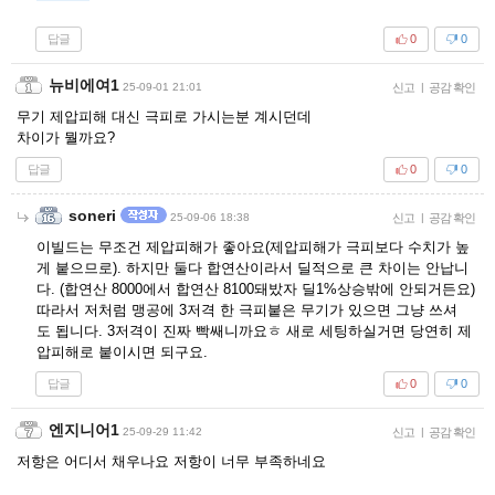
답글
0
0
뉴비에여1
25-09-01 21:01
신고
|
공감 확인
무기 제압피해 대신 극피로 가시는분 계시던데
차이가 뭘까요?
답글
0
0
soneri
25-09-06 18:38
신고
|
공감 확인
이빌드는 무조건 제압피해가 좋아요(제압피해가 극피보다 수치가 높
게 붙으므로). 하지만 둘다 합연산이라서 딜적으로 큰 차이는 안납니
다. (합연산 8000에서 합연산 8100돼밨자 딜1%상승밖에 안되거든요)
따라서 저처럼 맹공에 3저격 한 극피붙은 무기가 있으면 그냥 쓰셔
도 됩니다. 3저격이 진짜 빡쌔니까요ㅎ 새로 세팅하실거면 당연히 제
압피해로 붙이시면 되구요.
답글
0
0
엔지니어1
25-09-29 11:42
신고
|
공감 확인
저항은 어디서 채우나요 저항이 너무 부족하네요