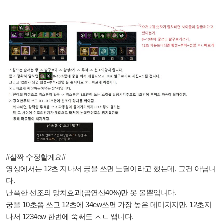
#살짝 수정할게요#
영상에서는 12초 지나서 궁을 쓰면 노딜이라고 했는데, 그건 아닙니
다.
난폭한 선조의 망치효과(곱연산40%)만 못 볼뿐입니다.
궁을 10초쯤 쓰고 12초에 34ew쓰면 가장 높은 데미지지만, 12초지
나서 1234ew 한번에 쭉써도 ㅈㄴ 쌥니다.