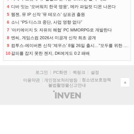
4
디바 잇는 '오버워치 한국 영웅', 메카 파일럿 디몬 나온다
5
웹젠, 뮤 IP 신작 '뮤 테오스' 상표권 출원
6
소니 “PS 디스크 중단, 사업 영향 없다”
7
‘아키에이지 S: 자유의 해협’ PC MMORPG로 개발한다
8
엔씨, 게임스컴 2026서 미공개 신작 최초 공개
9
컴투스-에이버튼 신작 '제우스' 8월 26일 출시…"모두를 위한 경쟁"
10
갈피를 잡지 못한 젠지, DK에게도 0:2 패배
로그인
PC화면
퀵링크
설정
청소년보호정책
이용약관
개인정보처리방침
▲
불법촬영물신고안내
(주)
인
벤