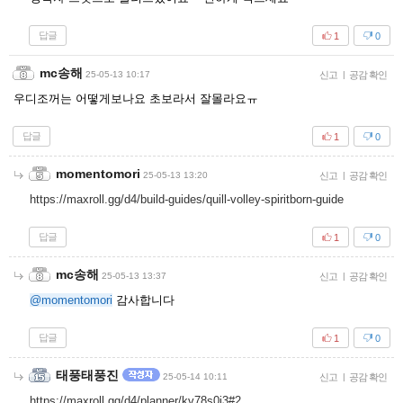
답글
1
0
mc송해
25-05-13 10:17
신고
|
공감 확인
우디조꺼는 어떻게보나요 초보라서 잘몰라요ㅠ
답글
1
0
momentomori
25-05-13 13:20
신고
|
공감 확인
https://maxroll.gg/d4/build-guides/quill-volley-spiritborn-guide
답글
1
0
mc송해
25-05-13 13:37
신고
|
공감 확인
@momentomori
감사합니다
답글
1
0
태풍태풍진
25-05-14 10:11
신고
|
공감 확인
https://maxroll.gg/d4/planner/kv78s0j3#2