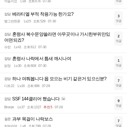
댓글
어둠이요
Lv.8
조회 676
07-30
베라티엘 부적 착용가능 한가요?
잡담
3
댓글
땡그란한푼
Lv.25
조회 529
07-30
혼령사 복수문양쓸라면 아무곳이나 가시한부위만있
잡담
2
어면되죠?
댓글
슈캉
Lv.41
조회 612
07-30
혼령사 나락에서 틈새 깨시나여
잡담
1
댓글
닭장
Lv.30
조회 608
07-30
하나 여쭤봅니다 몹 모으는 비기 같은거 있으신분?
잡담
7
댓글
디트22
Lv.16
조회 806
07-28
SSF 144클리어 했습니다
잡담
9
댓글
Bronze
Lv.37
조회 1327
추천 5
07-28
과부 목걸이 나락보스
질문
7
댓글
히말라양
Lv.6
조회 799
07-28