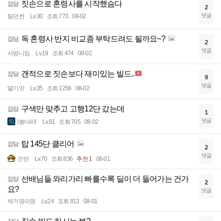
짓손으로 혼령사를 시작했슴다
잡담
2
댓글
팀던컨
Lv.30
조회 773
08-02
독 혼령사 반지 비교좀 부탁드려도 될까요~?
잡담
2
댓글
서방니임
Lv.19
조회 474
08-02
갠적으로 짓손보다 재미있는 빌드..
잡담
9
댓글
딸기맛
Lv.35
조회 1256
08-02
구색만 맞추고 고행12단 갔는데
잡담
1
댓글
l봉다리l
Lv.81
조회 705
08-02
탑 145단 클리어
잡담
2
댓글
건반
Lv.70
조회 836
추천 1
08-01
선배님들 와리가리 빠를수록 딜이 더 들어가는 건가
잡담
2
요?
댓글
박거영이영
Lv.24
조회 813
08-01