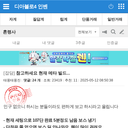
디아블로4
인벤
자게
질답게
팁게
단품거래
일반거래
혼령사
전체보기
공
검
글
지
색
내글
내 댓글
3추글
인증글
on/off
쓰
기
[잡담]
참고하세요 현재 메타 빌드...
태풍태풍진
댓글: 24 개
조회:
23419
추천:
11
2025-05-12 08:50:38
인구 없으니 하시는 분들이라도
편하게 보고 하시라고 올립니다
- 현재 세팅으로 107단 완료 5분정도 남음 보스 냉기
- 단점은 쫄 없으면 보스 딜 안나와요. 렉이 많이 걸려요....