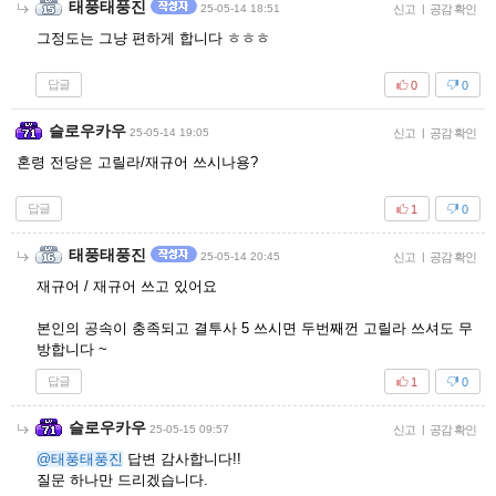
태풍태풍진
25-05-14 18:51
신고
|
공감 확인
그정도는 그냥 편하게 합니다 ㅎㅎㅎ
답글
0
0
슬로우카우
25-05-14 19:05
신고
|
공감 확인
혼령 전당은 고릴라/재규어 쓰시나용?
답글
1
0
태풍태풍진
25-05-14 20:45
신고
|
공감 확인
재규어 / 재규어 쓰고 있어요
본인의 공속이 충족되고 결투사 5 쓰시면 두번째껀 고릴라 쓰셔도 무
방합니다 ~
답글
1
0
슬로우카우
25-05-15 09:57
신고
|
공감 확인
@태풍태풍진
답변 감사합니다!!
질문 하나만 드리겠습니다.