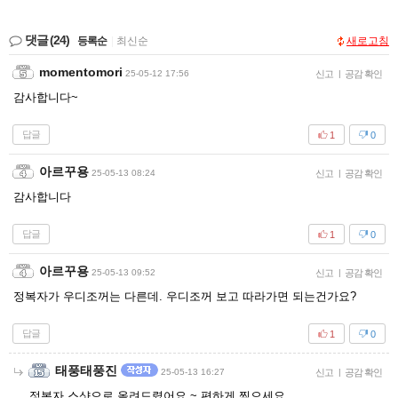
댓글
(24)
등록순
|
최신순
새로고침
momentomori
25-05-12 17:56
신고
|
공감 확인
감사합니다~
답글
1
0
아르꾸용
25-05-13 08:24
신고
|
공감 확인
감사합니다
답글
1
0
아르꾸용
25-05-13 09:52
신고
|
공감 확인
정복자가 우디조꺼는 다른데. 우디조꺼 보고 따라가면 되는건가요?
답글
1
0
태풍태풍진
25-05-13 16:27
신고
|
공감 확인
정복자 스샷으로 올려드렸어요 ~ 편하게 찍으세요