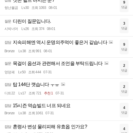
짓손 빌드 하시는 분?
잡담
9
댓글
썽난불곰
Lv.30
조회 1093
08-01
디린이 질문입니다.
질문
3
댓글
시박너머
Lv.26
조회 374
08-01
지속피해엔 역시 운명의주먹이 좋은거 같습니다
잡담
9
댓글
Bronze
Lv.38
조회 991
08-01
목걸이 옵션과 관련해서 조언을 부탁드립니다
질문
2
댓글
엉덩페
Lv.50
조회 444
07-31
탑 144단 깻습니다 ㅜㅠ
잡담
2
댓글
디트22
Lv.17
조회 721
추천 1
07-31
15시즌 역습빌드 너프 되네요
잡담
4
댓글
Bronze
Lv.38
조회 1061
07-31
혼령사 변성 물리피해 유효옵 인가요?
잡담
4