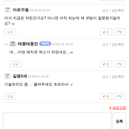
아르꾸용
25-05-15 12:24
신고
|
공감 확인
이거 지금은 막힌건가요? 아니면 아직 되는데 제 셋팅이 잘못된거일까
요? ㅠ
답글
1
0
태풍태풍진
25-05-15 19:12
신고
|
공감 확인
네....이번 패치로 픽스가 되었네요...ㅠ
답글
0
0
길동5세
25-08-07 10:52
신고
|
공감 확인
기술트리도 좀 ... 올려주세요 초보라서 ㅜ
답글
0
0
새로고침
등록