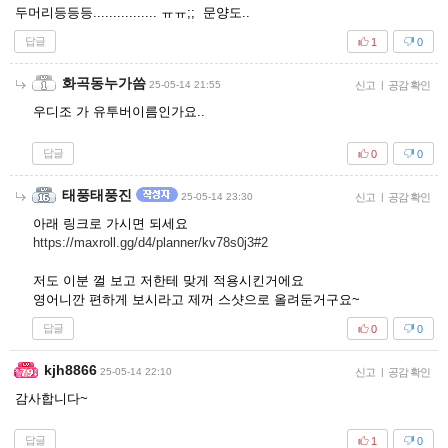
두머리등등등................ ㅠㅠ;; 문양도..
답글
1
0
화곡동누가씀
25-05-14 21:55
신고
|
공감 확인
우디조 가 유투버이름인가요..
답글
0
0
태풍태풍진
25-05-14 23:30
신고
|
공감 확인
아래 링크로 가시면 되세요
https://maxroll.gg/d4/planner/kv78s0j3#2
저도 이분 껄 보고 저한테 맞게 적용시킨거에요
영어니깐 편하게 보시라고 제꺼 스샷으로 올려둔거구요~
답글
0
0
kjh8866
25-05-14 22:10
신고
|
공감 확인
감사합니다~
답글
1
0