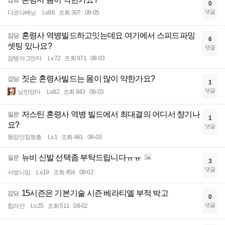
잡담
0
댓글
다코다베닝
Lv.66
조회 307
08-05
혼령사 역병빌드하고잇는데요 여기에서 스피드파밍
잡담
6
셋팅 있나요?
댓글
잠탱아그만자
Lv.72
조회 971
08-03
짓손 혼령사빌드는 몸이 많이 약한가요?
잡담
1
댓글
낭만앙마
Lv.82
조회 843
08-03
저스틴 혼령사 역병 빌드에서 최대결의 어디서 챵기나
질문
1
요?
댓글
똥양인칭챙총
Lv.1
조회 461
08-03
뉴비 신발 선택좀 부탁드립니다ㅠㅠ
질문
3
댓글
서방니임
Lv.19
조회 454
08-02
15시즌은 기본기술 시즌 베라티엘 부적 박고
잡담
0
댓글
힙라인
Lv.25
조회 511
08-02