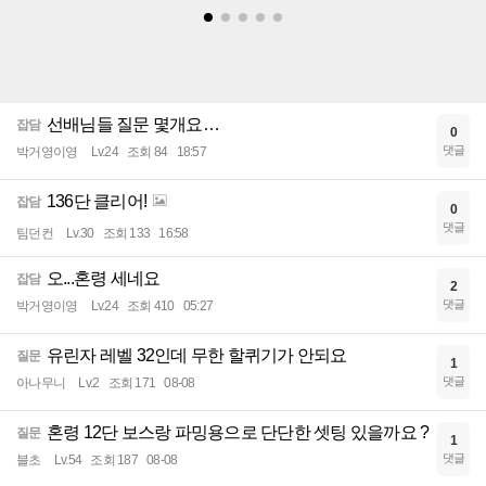
선배님들 질문 몇개요…
잡담
0
댓글
박거영이영
Lv.24
조회 84
18:57
136단 클리어!
잡담
0
댓글
팀던컨
Lv.30
조회 133
16:58
오...혼령 세네요
잡담
2
댓글
박거영이영
Lv.24
조회 410
05:27
유린자 레벨 32인데 무한 할퀴기가 안되요
질문
1
댓글
아나무니
Lv.2
조회 171
08-08
혼령 12단 보스랑 파밍용으로 단단한 셋팅 있을까요 ?
질문
1
댓글
블초
Lv.54
조회 187
08-08