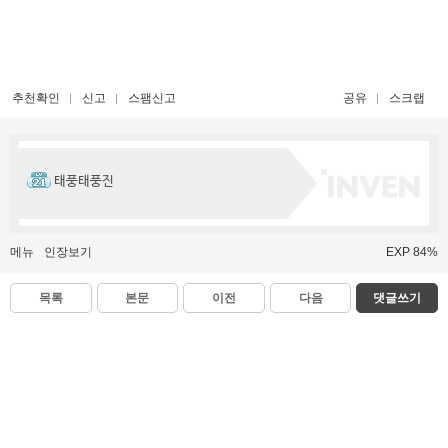
추천확인
신고
스팸신고
공유
스크랩
태풍태풍진
메뉴
인장보기
EXP 84%
목록
본문
이전
다음
댓글쓰기