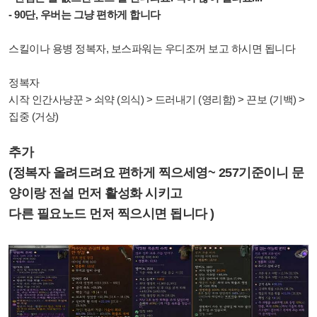
- 90단, 우버는 그냥 편하게 합니다
스킬이나 용병 정복자, 보스파워는 우디조꺼 보고 하시면 됩니다
정복자
시작 인간사냥꾼 > 쇠약 (의식) > 드러내기 (영리함) > 끈보 (기백) >
집중 (거상)
추가
(정복자 올려드려요 편하게 찍으세영~ 257기준이니 문
양이랑 전설 먼저 활성화 시키고
다른 필요노드 먼저 찍으시면 됩니다 )