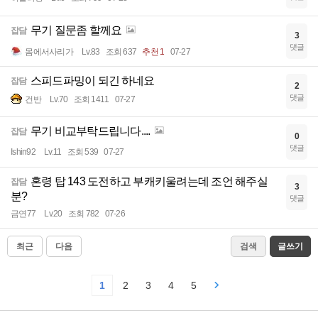
무기 질문좀 할께요
잡담
3
댓글
몸에서사리가
Lv.83
조회 637
추천 1
07-27
스피드파밍이 되긴 하네요
잡담
2
댓글
건반
Lv.70
조회 1411
07-27
무기 비교부탁드립니다....
잡담
0
댓글
Ishin92
Lv.11
조회 539
07-27
혼령 탑 143 도전하고 부캐키울려는데 조언 해주실
잡담
3
분?
댓글
금연77
Lv.20
조회 782
07-26
최근
다음
검색
글쓰기
1
2
3
4
5