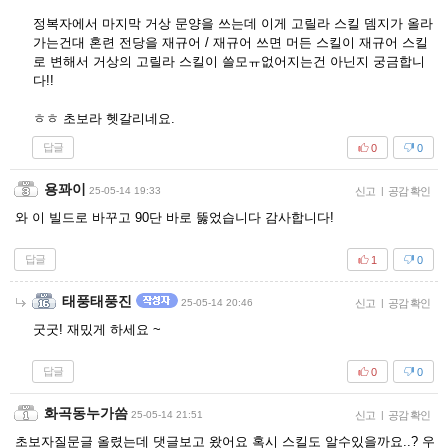
정복자에서 마지막 거상 문양을 쓰는데 이게 고릴라 스킬 뎀지가 올라
가는건대 혼련 전당을 재규어 / 재규어 쓰면 머든 스킬이 재규어 스킬
로 변해서 거상의 고릴라 스킬이 쓸모ㅠ없어지는건 아닌지 궁금합니
다!!
ㅎㅎ 초보라 헷갈리네요.
답글
0
0
용꽈이
25-05-14 19:33
신고
|
공감 확인
와 이 빌드로 바꾸고 90단 바로 뚫었습니다 감사합니다!
답글
1
0
태풍태풍진
25-05-14 20:46
신고
|
공감 확인
굿굿! 재밌게 하세요 ~
답글
0
0
화곡동누가씀
25-05-14 21:51
신고
|
공감 확인
초보자질문글 올렸는데 댓글보고 왔어요 혹시 스킬도 알수있을까요..? 우