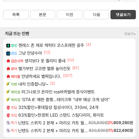
목록
본문
이전
다음
댓글보기
지금 뜨는 인벤
더보기+
[4]
젠레스 존 제로 캐릭터 코스프레한 꽁주
짤방
[12]
그냥 안녕수야
클립
[10]
생각보다 옷 퀄리티 좋네
검은사막
[61]
벨가부턴 고코랜 밸류 높아진듯
로아
[207]
안녕하세요 별찌입니다.
메이플
[2]
내차 인증합니당~
차벤
라그나로크 온라인 ros바퀴벌레 증식이벤트
해외겜
‘GTA 6’ 예판 흥행…테이크투 “내부 예상 크게 넘어”
해외겜
32%할인>롯데칠성 칠성사이다, 310ml, 24개
핫딜
63%할인>한경희 LED 스탠드 스팀다리미, 화이트
핫딜
닌텐도 스위치 2 본체 + 마리오 카트 월드 + 포켓몬스터 레전드 ZA 닌텐도 스위치 2 에디션 번들
825,800원
2%
809,280원
특가
닌텐도 스위치 2 본체 + 마리오 카트 월드 + 슈퍼 마리오 파티 잼버리 닌텐도 스위치 2 에디션 + 잼버리 TV 번들
830,800원
1%
822,490원
특가