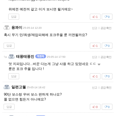
위에껀 예전꺼 같고 이거 보시면 될거에요~
답글
1
0
용꽈이
25-05-14 12:20
신고
|
공감 확인
혹시 무기 민/최생/제압피해에 포크주울 룬 끼면될까요?
답글
1
0
태풍태풍진
25-05-14 17:50
신고
|
공감 확인
엇 지피입니다...바꾼 다는게 그냥 사용 하고 있었네요 ㄷㄷ ㅠ
룬은 포크 주울 입니다 !
답글
1
0
일편고월
25-05-14 18:42
신고
|
공감 확인
90단 보스랑 우버 보스 편하게 하나요?
쫄 없으면 힘든거 아니에요?
답글
0
0