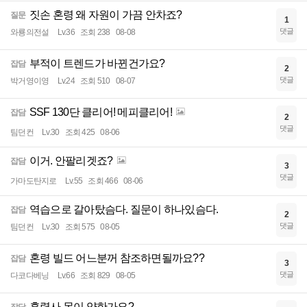
짓손 혼령 왜 자원이 가끔 안차죠?
질문
1
댓글
와룡의전설
Lv.36
조회 238
08-08
부적이 트렌드가 바뀐건가요?
잡담
2
댓글
박거영이영
Lv.24
조회 510
08-07
SSF 130단 클리어! 메피클리어!
잡담
2
댓글
팀던컨
Lv.30
조회 425
08-06
이거. 안팔리겟죠?
잡담
3
댓글
가마도탄지로
Lv.55
조회 466
08-06
역습으로 갈아탔슴다. 질문이 하나있슴다.
잡담
2
댓글
팀던컨
Lv.30
조회 575
08-05
혼령 빌드 어느분꺼 참조하면될까요??
잡담
3
댓글
다코다베닝
Lv.66
조회 829
08-05
혼령사 몸이 약한가요?