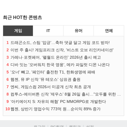
최근 HOT한 콘텐츠
게임
IT
유머
연예
1
드래곤소드, 스팀 '압긍'…축하 댓글 달고 게임 코드 받자!
2
이번 주 출시! 게임프리크 신작, '비스트 오브 리인카네이션'
3
가레나·포켓페어, ‘팰월드 온라인’ 2026년 출시 예고
4
디바 잇는 '오버워치 한국 영웅', 메카 파일럿 디몬 나온다
5
'오너' 빼고, '페인터' 출전한 T1, 한화생명에 패배
6
웹젠, 뮤 IP 신작 '뮤 테오스' 상표권 출원
7
엔씨, 게임스컴 2026서 미공개 신작 최초 공개
8
컴투스-에이버튼 신작 '제우스' 8월 26일 출시…"모두를 위한 경쟁"
9
‘아키에이지 S: 자유의 해협’ PC MMORPG로 개발한다
10
웹젠, 상반기 영업수익 773억 원…순이익 89% 증가