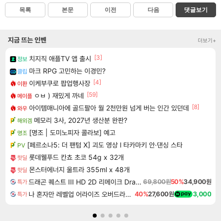
목록
본문
이전
다음
댓글보기
지금 뜨는 인벤
더보기+
[3]
치지직 애플TV 앱 출시
정보
마크 RPG 고민하는 이경민?
클립
[4]
이케부쿠로 팝업행사장
이환
[59]
ㅇㅂ ) 재밌게 까네
메이플
[8]
아이템매니아에 골드팔아 월 2천만원 넘게 버는 인간 있던데
와우
메모리 3사, 2027년 생산분 완판?
해외겜
[명조 | 도미노피자 콜라보] 예고
명조
[페르소나5: 더 팬텀 X] 괴도 영상 l 타카마키 안·댄싱 스타
PV
롯데웰푸드 칸쵸 초코 54g x 32개
핫딜
몬스터에너지 울트라 355ml x 48개
핫딜
드래곤 퀘스트 III HD 2D 리메이크 Dragon Quest III HD 2D Remake
69,800원
50%
34,900원
특가
나 혼자만 레벨업 어라이즈 오버드라이브 Solo Leveling Arise
40%
27,600원
3,000
특가