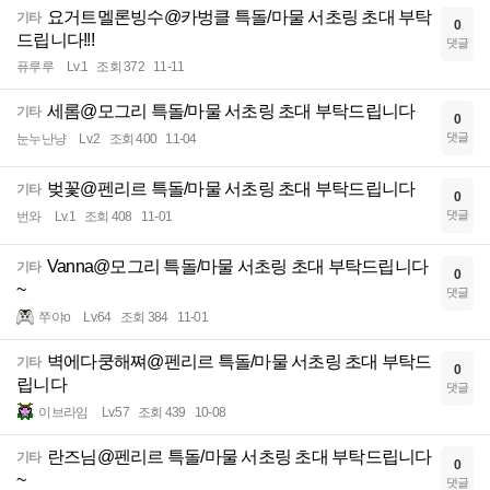
요거트멜론빙수@카벙클 특돌/마물 서초링 초대 부탁
기타
0
드립니다!!!
댓글
퓨루루
Lv.1
조회 372
11-11
세롬@모그리 특돌/마물 서초링 초대 부탁드립니다
기타
0
댓글
눈누난냥
Lv.2
조회 400
11-04
벚꽃@펜리르 특돌/마물 서초링 초대 부탁드립니다
기타
0
댓글
번와
Lv.1
조회 408
11-01
Vanna@모그리 특돌/마물 서초링 초대 부탁드립니다
기타
0
~
댓글
쭈야o
Lv.64
조회 384
11-01
벽에다쿵해쪄@펜리르 특돌/마물 서초링 초대 부탁드
기타
0
립니다
댓글
이브라임
Lv.57
조회 439
10-08
란즈님@펜리르 특돌/마물 서초링 초대 부탁드립니다
기타
0
~
댓글