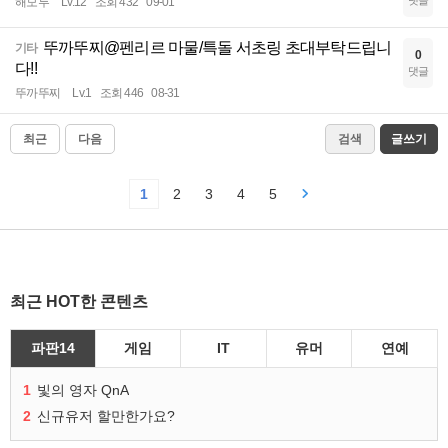
댓글
해모루
Lv.12
조회 432
09-01
뚜까뚜찌@펜리르 마물/특돌 서초링 초대부탁드립니
기타
0
다!!
댓글
뚜까뚜찌
Lv.1
조회 446
08-31
최근
다음
검색
글쓰기
1
2
3
4
5
최근 HOT한 콘텐츠
파판14
게임
IT
유머
연예
1
빛의 영자 QnA
2
신규유저 할만한가요?