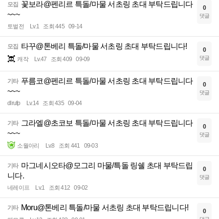
꽃보라@펜리르 특돌/마물 서초링 초대 부탁드립니다
모집
0
~~~
댓글
토벌전
Lv.1
조회 445
09-14
타꾸@톤베리 특돌/마물 서초링 초대 부탁드립니다!
모집
0
댓글
캐작
Lv.47
조회 409
09-09
푸름코@펜리르 특돌/마물 서초링 초대 부탁드립니다
기타
0
~~~
댓글
dlrufp
Lv.14
조회 435
09-04
그라엘@초코보 특돌/마물 서초링 초대 부탁드립니다
기타
0
~~~
댓글
소월아리
Lv.8
조회 441
09-03
마그네시오타@모그리 마물/특돌 링쉘 초대 부탁드립
기타
0
니다.
댓글
네레이프
Lv.1
조회 412
09-02
Moru@톤베리 특돌/마물 서초링 초대 부탁드립니다!
기타
0