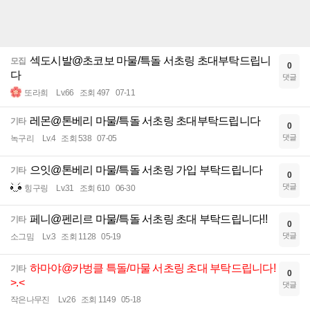
섹도시발@초코보 마물/특돌 서초링 초대부탁드립니
모집
0
다
댓글
또라희
Lv.66
조회 497
07-11
레몬@톤베리 마물/특돌 서초링 초대부탁드립니다
기타
0
댓글
녹구리
Lv.4
조회 538
07-05
으잇@톤베리 마물/특돌 서초링 가입 부탁드립니다
기타
0
댓글
힝구링
Lv.31
조회 610
06-30
페니@펜리르 마물/특돌 서초링 초대 부탁드립니다!!
기타
0
댓글
소그밈
Lv.3
조회 1128
05-19
하마야@카벙클 특돌/마물 서초링 초대 부탁드립니다!
기타
0
>.<
댓글
작은나무진
Lv.26
조회 1149
05-18