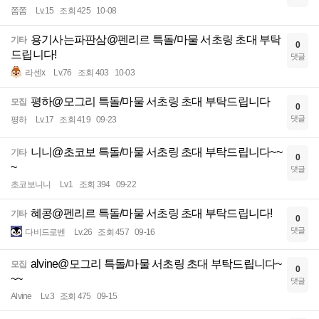
쫌쫌
Lv.15
조회 425
10-08
용기사는파판삼@펜리르 특돌/마물 서초링 초대 부탁
기타
0
드립니다!
댓글
라센x
Lv.76
조회 403
10-03
평하@모그리 특돌/마물 서초링 초대 부탁드립니다
모집
0
댓글
평하
Lv.17
조회 419
09-23
니니@초코보 특돌/마물 서초링 초대 부탁드립니다~~
기타
0
~
댓글
초코보니니
Lv.1
조회 394
09-22
혜콩@펜리르 특돌/마물 서초링 초대 부탁드립니다!
기타
0
댓글
다비드로벤
Lv.26
조회 457
09-16
alvine@모그리 특돌/마물 서초링 초대 부탁드립니다~
모집
0
~~
댓글
Alvine
Lv.3
조회 475
09-15