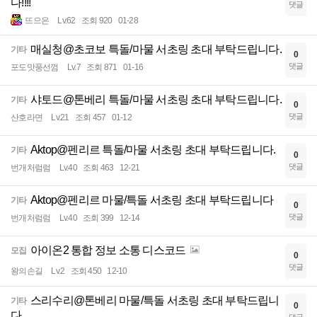
다!!!!
댓글
뜨으은
Lv.62
조회 920
01-28
매실청@초코보 특돌/마물 서초링 초대 부탁드립니다.
기타
0
댓글
포도맛풍선껌
Lv.7
조회 871
01-16
샤토드@톤베리 특돌/마물 서초링 초대 부탁드립니다.
기타
0
댓글
산호라면
Lv.21
조회 457
01-12
Aktop@펜리르 특돌/마물 서초링 초대 부탁드립니다.
기타
0
댓글
번개처럼럼
Lv.40
조회 463
12-21
Aktop@펜리르 마물/특돌 서초링 초대 부탁드립니다
기타
0
댓글
번개처럼럼
Lv.40
조회 399
12-14
아이온2 통합 정보 소통 디스코드
모집
0
댓글
왕의손길
Lv.2
조회 450
12-10
스리수리@톤베리 마물/특돌 서초링 초대 부탁드립니
기타
0
다