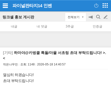
파이널판타지14
인벤
링크셸 홍보 게시판
전체보기
공
검
글
지
색
내글
내 댓글
3추글
인증글
on/off
쓰
기
[기타]
하마야@카벙클 특돌/마물 서초링 초대 부탁드립니다! >.
<
작은나무진
조회:
1148
2026-05-18 14:40:57
열심히 하겠습니다!
초대 부탁드립니다!