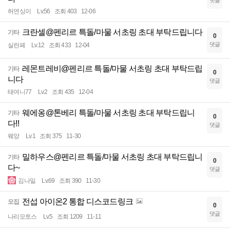
댓글
허연싱이
Lv.56
조회 403
12-06
크란셀@펜리르 특돌/마물 서초링 초대 부탁드립니다
기타
0
댓글
실란페
Lv.12
조회 433
12-04
레몬트레비@펜리르 특돌/마물 서초링 초대 부탁드립
기타
0
니다
댓글
태여니77
Lv.2
조회 435
12-04
웨에옹@톤베리 특돌/마물 서초링 초대 부탁드립니
기타
0
다!!
댓글
웨양
Lv.1
조회 375
11-30
밀하우스@펜리르 특돌/마물 서초링 초대 부탁드립니
기타
0
다~
댓글
김나일
Lv.69
조회 390
11-30
전섭 아이온2 통합 디스코드링크
모집
0
댓글
나리모토스
Lv.5
조회 1209
11-11