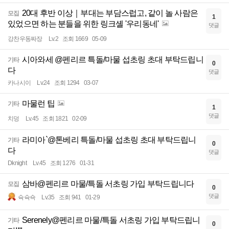
20대 후반 이상｜부대는 부담스럽고, 같이 놀 사람은
모집
1
있었으면 하는 분들을 위한 링크셸 '우리동네'
댓글
강찬우동짜장
Lv.2
조회 1669
05-09
시아와세 @펜리르 특돌/마물 섭초링 초대 부탁드립니
기타
0
다
댓글
카나시이
Lv.24
조회 1294
03-07
마물런 팁
기타
1
댓글
치덩
Lv.45
조회 1821
02-09
라미아`@톤베리 특돌/마물 섭초링 초대 부탁드립니
기타
0
다
댓글
Dknight
Lv.45
조회 1276
01-31
삼바@펜리르 마물/특돌 서초링 가입 부탁드립니다
모집
0
댓글
슉슉쇽
Lv.35
조회 941
01-29
Serenely@펜리르 마물/특돌 서초링 가입 부탁드립니
기타
0