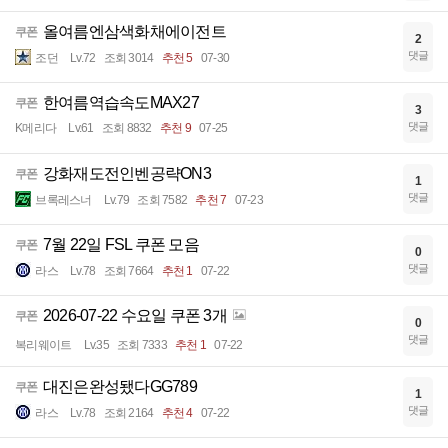
올여름엔삼색화채에이전트
쿠폰
2
댓글
조던
Lv.72
조회 3014
추천 5
07-30
한여름역습속도MAX27
쿠폰
3
댓글
K메리다
Lv.61
조회 8832
추천 9
07-25
강화재도전인벤공략ON3
쿠폰
1
댓글
브록레스너
Lv.79
조회 7582
추천 7
07-23
7월 22일 FSL 쿠폰 모음
쿠폰
0
댓글
라스
Lv.78
조회 7664
추천 1
07-22
2026-07-22 수요일 쿠폰 3개
쿠폰
0
댓글
복리웨이트
Lv.35
조회 7333
추천 1
07-22
대진은완성됐다GG789
쿠폰
1
댓글
라스
Lv.78
조회 2164
추천 4
07-22