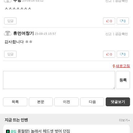
부항
25-09-14 03:12
신고
|
공감 확인
ㅅㅅㅅㅅㅅㅅㅅ
답글
0
0
휴먼여창기
25-09-15 15:57
신고
|
공감 확인
감사합니다 ㅎㅎ
답글
0
0
새로고침
등록
목록
본문
이전
다음
댓글보기
지금 뜨는 인벤
더보기+
풍월량) 놀래서 헤드셋 벗어 던짐
클립