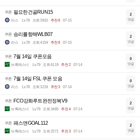
필요한건골RUN15
쿠폰
2
댓글
라스
Lv.78
조회 3910
추천 8
07-15
승리를향해WLB07
쿠폰
2
댓글
라스
Lv.78
조회 4154
추천 8
07-15
7월 14일 쿠폰모음
쿠폰
0
댓글
브록레스너
Lv.79
조회 6119
추천 2
07-14
7월 14일 FSL 쿠폰 모음
쿠폰
0
댓글
라스
Lv.78
조회 3219
추천 3
07-14
FCO강화루트완전정복V9
쿠폰
2
댓글
브록레스너
Lv.79
조회 3485
추천 4
07-14
패스앤GOAL112
쿠폰
2
댓글
브록레스너
Lv.79
조회 2571
추천 3
07-14