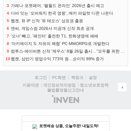
3
가레나·포켓페어, ‘팰월드 온라인’ 2026년 출시 예고
4
디바 잇는 '오버워치 한국 영웅', 메카 파일럿 디몬 나온다
5
웹젠, 뮤 IP 신작 '뮤 테오스' 상표권 출원
6
엔씨, 게임스컴 2026서 미공개 신작 최초 공개
7
'오너' 빼고, '페인터' 출전한 T1, 한화생명에 패배
8
‘아키에이지 S: 자유의 해협’ PC MMORPG로 개발한다
9
컴투스-에이버튼 신작 '제우스' 8월 26일 출시…"모두를 위한 경쟁"
10
웹젠, 상반기 영업수익 773억 원…순이익 89% 증가
로그인
PC화면
퀵링크
설정
청소년보호정책
이용약관
개인정보처리방침
▲
불법촬영물신고안내
(주)
인
벤