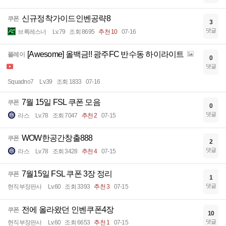
신규정착가이드인벤공략8
쿠폰
3
댓글
브록레스너
Lv.79
조회 8695
추천 10
07-16
[Awesome] 올백금!! 광주FC 반수동 하이라이트
플레이
0
댓글
Squadno7
Lv.39
조회 1833
07-16
7월 15일 FSL 쿠폰 모음
쿠폰
0
댓글
라스
Lv.78
조회 7047
추천 2
07-15
WOW한공간창출888
쿠폰
2
댓글
라스
Lv.78
조회 3428
추천 4
07-15
7월15일 FSL 쿠폰 3장 정리
쿠폰
1
댓글
현직부장판사
Lv.60
조회 3393
추천 3
07-15
전에 올라왔던 인벤쿠폰4장
쿠폰
10
댓글
현직부장판사
Lv.60
조회 6653
추천 1
07-15