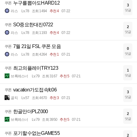
누구를뽑아도HARD12
쿠폰
3
댓글
라스
Lv.78
조회 1494
추천 4
07-22
SO중요한대진0722
쿠폰
2
댓글
라스
Lv.78
조회 1193
추천 4
07-22
7월 21일 FSL 쿠폰 모음
쿠폰
0
댓글
라스
Lv.78
조회 4264
추천 1
07-21
최고의플레이TRY123
쿠폰
1
댓글
브록레스너
Lv.79
조회 3167
추천 5
07-21
vacation가도접속fc06
쿠폰
3
댓글
골킥
Lv.57
조회 4670
추천 3
07-21
한골만더PLZ000
쿠폰
2
댓글
브록레스너
Lv.79
조회 3950
추천 5
07-21
포기할수없는GAME55
쿠폰
2