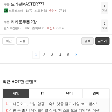
드리블MASTER777
쿠폰
1
댓글
브록레스너
Lv.79
조회 3458
추천 4
07-14
라커룸쿠폰 2장
쿠폰
2
댓글
현직부장판사
Lv.60
조회 6171
추천 4
07-14
최근
다음
검색
글쓰기
1
2
3
4
5
최근 HOT한 콘텐츠
게임
IT
유머
연예
1
드래곤소드, 스팀 '압긍'…축하 댓글 달고 게임 코드 받자!
2
이번 주 출시! 게임프리크 신작, '비스트 오브 리인카네이션'