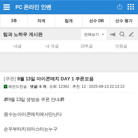
FC 온라인
인벤
3추
자게
팁게
선수 DB
선수 평가
팁과 노하우 게시판
전체보기
공
검
글
지
색
내글
내 댓글
10추글
인증글
on/off
쓰
기
[쿠폰]
9월 13일 아이콘매치 DAY 1 쿠폰모음
레전드전설
댓글: 6 개
조회:
12362
추천:
12
2025-09-13 22:13:13
🎁9월 13일 생방송 쿠폰 안내🎁
원수는아이콘매치에서만난다
순두부터치의마스터는누구