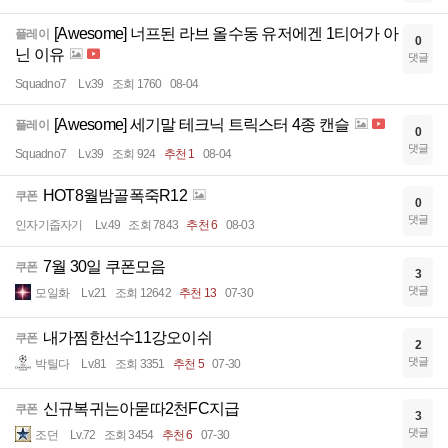
[Awesome] 너프된 라브 올수동 유저에겐 1티어가 아
플레이
0
닌 이유
댓글
Squadno7
Lv.39
조회 1760
08-04
[Awesome] 세기말 테크닉 트릭스터 4종 캔슬
플레이
0
댓글
Squadno7
Lv.39
조회 924
추천 1
08-04
HOT8월밤골폭죽R12
쿠폰
0
댓글
인자기줍자기
Lv.49
조회 7843
추천 6
08-03
7월 30일 쿠폰모음
쿠폰
3
댓글
모일화
Lv.21
조회 12642
추천 13
07-30
내가찜한선수11강오이쉬
쿠폰
2
댓글
박틸다
Lv.81
조회 3351
추천 5
07-30
신규복귀는아묻따2천FC지급
쿠폰
3
댓글
조던
Lv.72
조회 3454
추천 6
07-30