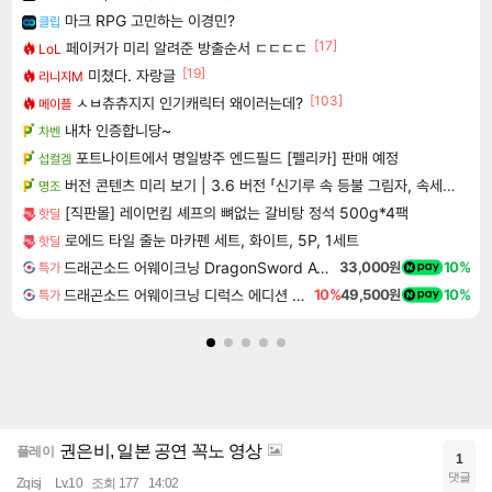
마크 RPG 고민하는 이경민?
클립
[17]
페이커가 미리 알려준 방출순서 ㄷㄷㄷㄷ
LoL
[19]
미쳤다. 자랑글
리니지M
[103]
ㅅㅂ츄츄지지 인기캐릭터 왜이러는데?
메이플
내차 인증합니당~
차벤
포트나이트에서 명일방주 엔드필드 [펠리카] 판매 예정
섭컬겜
버전 콘텐츠 미리 보기 | 3.6 버전 「신기루 속 등불 그림자, 속세에 깃든 검의 결심」이 8월 20일에 업데이트됩니다!
명조
[직판몰] 레이먼킴 셰프의 뼈없는 갈비탕 정석 500g*4팩
핫딜
로에드 타일 줄눈 마카펜 세트, 화이트, 5P, 1세트
핫딜
드래곤소드 어웨이크닝 DragonSword Awakening
33,000원
10%
특가
드래곤소드 어웨이크닝 디럭스 에디션 DragonSword Awakening Deluxe Edition
10%
49,500원
10%
특가
권은비, 일본 공연 꼭노 영상
플레이
1
댓글
Zqisj
Lv.10
조회 177
14:02