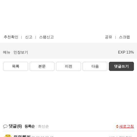
추천확인
신고
스팸신고
공유
스크랩
메뉴
인장보기
EXP 13%
목록
본문
이전
다음
댓글쓰기
댓글
(6)
등록순
|
최신순
새로고침