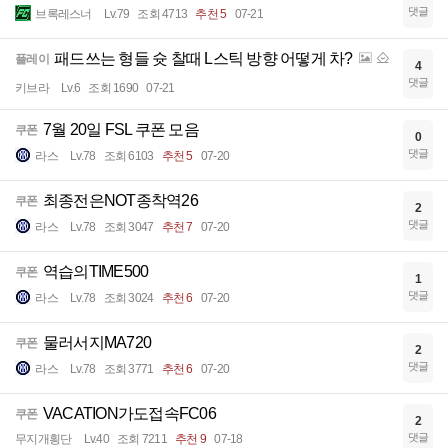
댓글
브록레스너
Lv.79
조회 4713
추천 5
07-21
패드쓰는 형들 슛 찰때 L스틱 방향 어떻게 차?
플레이
4
댓글
키브라
Lv.6
조회 1690
07-21
7월 20일 FSL 쿠폰 모음
쿠폰
0
댓글
라스
Lv.78
조회 6103
추천 5
07-20
최종전은NOT종착역26
쿠폰
2
댓글
라스
Lv.78
조회 3047
추천 7
07-20
역습의TIME500
쿠폰
1
댓글
라스
Lv.78
조회 3024
추천 6
07-20
물러서지MA720
쿠폰
2
댓글
라스
Lv.78
조회 3771
추천 6
07-20
VACATION가도접속FC06
쿠폰
2
댓글
무지개횡단
Lv.40
조회 7211
추천 9
07-18