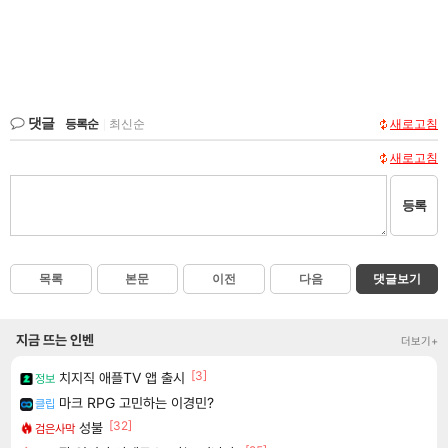
댓글
등록순
|
최신순
새로고침
새로고침
등록
목록
본문
이전
다음
댓글보기
지금 뜨는 인벤
더보기+
[3]
치지직 애플TV 앱 출시
정보
마크 RPG 고민하는 이경민?
클립
[32]
성불
검은사막