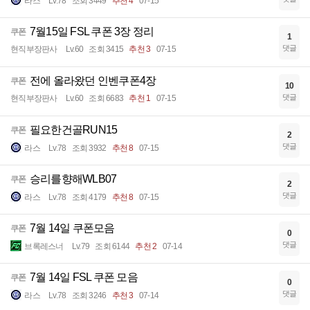
라스
Lv.78
조회 3449
추천 4
07-15
7월15일 FSL 쿠폰 3장 정리
쿠폰
1
댓글
현직부장판사
Lv.60
조회 3415
추천 3
07-15
전에 올라왔던 인벤쿠폰4장
쿠폰
10
댓글
현직부장판사
Lv.60
조회 6683
추천 1
07-15
필요한건골RUN15
쿠폰
2
댓글
라스
Lv.78
조회 3932
추천 8
07-15
승리를향해WLB07
쿠폰
2
댓글
라스
Lv.78
조회 4179
추천 8
07-15
7월 14일 쿠폰모음
쿠폰
0
댓글
브록레스너
Lv.79
조회 6144
추천 2
07-14
7월 14일 FSL 쿠폰 모음
쿠폰
0
댓글
라스
Lv.78
조회 3246
추천 3
07-14