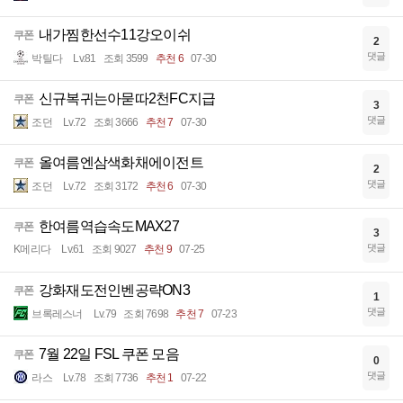
내가찜한선수11강오이쉬
쿠폰
2
댓글
박틸다
Lv.81
조회 3599
추천 6
07-30
신규복귀는아묻따2천FC지급
쿠폰
3
댓글
조던
Lv.72
조회 3666
추천 7
07-30
올여름엔삼색화채에이전트
쿠폰
2
댓글
조던
Lv.72
조회 3172
추천 6
07-30
한여름역습속도MAX27
쿠폰
3
댓글
K메리다
Lv.61
조회 9027
추천 9
07-25
강화재도전인벤공략ON3
쿠폰
1
댓글
브록레스너
Lv.79
조회 7698
추천 7
07-23
7월 22일 FSL 쿠폰 모음
쿠폰
0
댓글
라스
Lv.78
조회 7736
추천 1
07-22