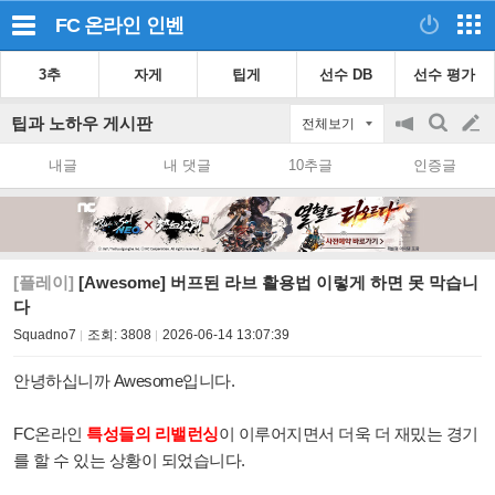
FC 온라인
인벤
3추
자게
팁게
선수 DB
선수 평가
팁과 노하우 게시판
전체보기
공
검
글
지
색
내글
내 댓글
10추글
인증글
on/off
쓰
기
[플레이]
[Awesome] 버프된 라브 활용법 이렇게 하면 못 막습니
다
Squadno7
조회:
3808
2026-06-14 13:07:39
안녕하십니까 Awesome입니다.
FC온라인
특성들의 리밸런싱
이 이루어지면서 더욱 더 재밌는 경기
를 할 수 있는 상황이 되었습니다.