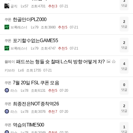
3
댓글
골킥
Lv.57
조회 4701
추천 3
07-21
한골만더PLZ000
쿠폰
2
댓글
브록레스너
Lv.79
조회 3980
추천 5
07-21
포기할수없는GAME55
쿠폰
2
댓글
브록레스너
Lv.79
조회 4747
추천 5
07-21
패드쓰는 형들 슛 찰때 L스틱 방향 어떻게 차?
플레이
4
댓글
키브라
Lv.6
조회 1755
07-21
7월 20일 FSL 쿠폰 모음
쿠폰
0
댓글
라스
Lv.78
조회 6131
추천 5
07-20
최종전은NOT종착역26
쿠폰
2
댓글
라스
Lv.78
조회 3076
추천 7
07-20
역습의TIME500
쿠폰
1
댓글
라스
Lv.78
조회 3049
추천 6
07-20