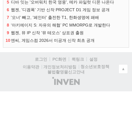
5
디바 잇는 '오버워치 한국 영웅', 메카 파일럿 디몬 나온다
6
웹젠, '디겜폭' 기반 신작 PROJECT D1 게임 정보 공개
7
'오너' 빼고, '페인터' 출전한 T1, 한화생명에 패배
8
‘아키에이지 S: 자유의 해협’ PC MMORPG로 개발한다
9
웹젠, 뮤 IP 신작 '뮤 테오스' 상표권 출원
10
엔씨, 게임스컴 2026서 미공개 신작 최초 공개
로그인
PC화면
퀵링크
설정
청소년보호정책
이용약관
개인정보처리방침
▲
불법촬영물신고안내
(주)
인
벤