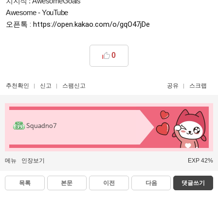
치지직 : AwesomeGoals
Awesome - YouTube
오픈톡 : 
https://open.kakao.com/o/gqO47jDe
0
추천확인
신고
스팸신고
공유
스크랩
Squadno7
메뉴
인장보기
EXP 42%
목록
본문
이전
다음
댓글쓰기