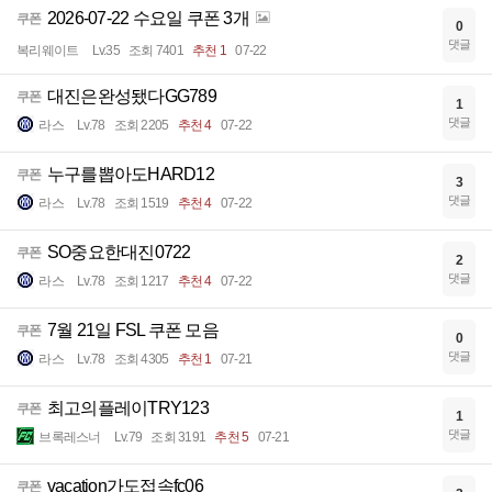
2026-07-22 수요일 쿠폰 3개
쿠폰
0
댓글
복리웨이트
Lv.35
조회 7401
추천 1
07-22
대진은완성됐다GG789
쿠폰
1
댓글
라스
Lv.78
조회 2205
추천 4
07-22
누구를뽑아도HARD12
쿠폰
3
댓글
라스
Lv.78
조회 1519
추천 4
07-22
SO중요한대진0722
쿠폰
2
댓글
라스
Lv.78
조회 1217
추천 4
07-22
7월 21일 FSL 쿠폰 모음
쿠폰
0
댓글
라스
Lv.78
조회 4305
추천 1
07-21
최고의플레이TRY123
쿠폰
1
댓글
브록레스너
Lv.79
조회 3191
추천 5
07-21
vacation가도접속fc06
쿠폰