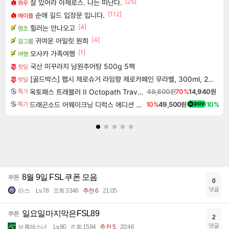
[25]
잘 있어라 아제로스. 나는 떠난다.
와우
[112]
순애 길드 입장문 입니다.
메이플
[4]
힐러는 안나오고
명조
[4]
귀여운 아일릿 원희
걸그룹
[1]
오사카 가족여행
여행
국산 미꾸라지 남원추어탕 500g 5팩
핫딜
[골드박스] 펩시 제로슈거 라임향 제로카페인 무라벨, 300ml, 20개
핫딜
옥토패스 트래블러 II Octopath Traveler II
49,800원
70%
14,940원
특가
드래곤소드 어웨이크닝 디럭스 에디션 DragonSword Awakening Deluxe Edition
10%
49,500원
10%
특가
8월 9일 FSL 쿠폰 모음
쿠폰
0
댓글
라스
Lv.78
조회 3346
추천 6
21:05
일요일마지막은FSL89
쿠폰
2
댓글
브록레스너
Lv.80
조회 1594
추천 5
20:46