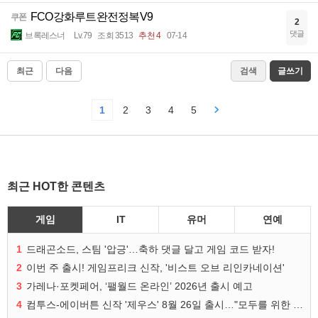
FCO강화루트완전정복V9
쿠폰
2
댓글
브록레스너
Lv.79
조회 3513
추천 4
07-14
최근
다음
검색
글쓰기
1
2
3
4
5
최근 HOT한 콘텐츠
게임
IT
유머
연예
1
드래곤소드, 스팀 '압긍'…축하 댓글 달고 게임 코드 받자!
2
이번 주 출시! 게임프리크 신작, '비스트 오브 리인카네이션'
3
가레나·포켓페어, ‘팰월드 온라인’ 2026년 출시 예고
4
컴투스-에이버튼 신작 '제우스' 8월 26일 출시…"모두를 위한 경쟁"