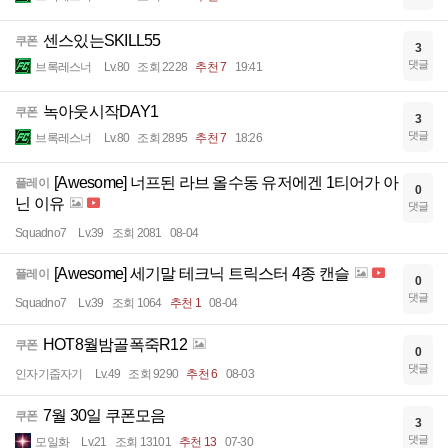
센스있는SKILL55
쿠폰
3
댓글
브록레스너
Lv.80
조회 2228
추천 7
19:41
녹아웃시작DAY1
쿠폰
3
댓글
브록레스너
Lv.80
조회 2895
추천 7
18:26
[Awesome] 너프된 라브 올수동 유저에겐 1티어가 아
플레이
0
닌 이유
댓글
Squadno7
Lv.39
조회 2081
08-04
[Awesome] 세기말 테크닉 트릭스터 4종 캔슬
플레이
0
댓글
Squadno7
Lv.39
조회 1064
추천 1
08-04
HOT8월밤골폭죽R12
쿠폰
0
댓글
인자기줍자기
Lv.49
조회 9290
추천 6
08-03
7월 30일 쿠폰모음
쿠폰
3
댓글
모일화
Lv.21
조회 13101
추천 13
07-30