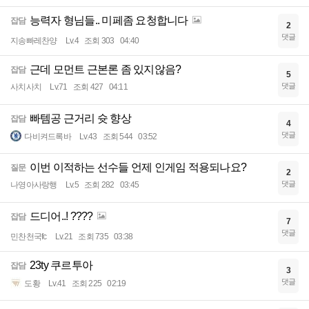
능력자 형님들.. 미페좀 요청합니다
잡담
2
댓글
지송빠레찬양
Lv.4
조회 303
04:40
근데 모먼트 근본론 좀 있지않음?
잡담
5
댓글
사치사치
Lv.71
조회 427
04:11
빠템공 근거리 슛 향상
잡담
4
댓글
다비켜드록바
Lv.43
조회 544
03:52
이번 이적하는 선수들 언제 인게임 적용되나요?
질문
2
댓글
나영아사랑행
Lv.5
조회 282
03:45
드디어..! ????
잡담
7
댓글
민찬천국fc
Lv.21
조회 735
03:38
23ty 쿠르투아
잡담
3
댓글
도황
Lv.41
조회 225
02:19