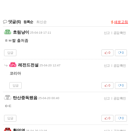
댓글
(6)
등록순
|
최신순
새로고침
흐림냥이
25-04-19 17:11
신고
|
공감 확인
ㅎㅂ짤 출처좀
답글
0
0
레전드전설
25-04-20 12:47
신고
|
공감 확인
코리아
답글
0
0
탄산중독됐음
25-04-20 00:40
신고
|
공감 확인
ㅇㄷ
답글
0
0
황덕연
25-04-20 12:16
신고
|
공감 확인