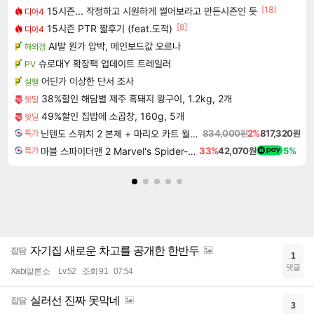
[18]
15시즌... 작정하고 시원하게 썰어보라고 만든시즌인 듯
디아4
[8]
15시즌 PTR 짧후기 (feat.도적)
디아4
AI발 원가 압박, 메인보드값 오르나
해외겜
슈로대Y 확장팩 업데이트 트레일러
PV
어딘가 이상한 단서 조사
실팰
38%할인 해담별 제주 흑돼지 왕구이, 1.2kg, 2개
핫딜
49%할인 집밥에 소곱창, 160g, 5개
핫딜
닌텐도 스위치 2 본체 + 마리오 카트 월드 + 포켓몬 포코피아 번들
834,000원
2%
817,320원
특가
마블 스파이더맨 2 Marvel's Spider-Man 2
33%
42,070원
5%
특가
자기집 새로운 차고를 공개한 한반두
잡담
1
댓글
Xabi알론소
Lv.52
조회 91
07:54
실러선 진짜 못막네
잡담
3