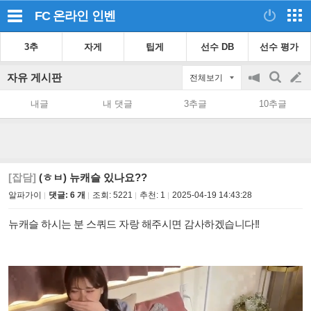
FC 온라인
인벤
3추
자게
팁게
선수 DB
선수 평가
자유 게시판
전체보기
공
검
글
지
색
내글
내 댓글
3추글
10추글
on/off
쓰
기
[잡담]
(ㅎㅂ) 뉴캐슬 있나요??
알파가이
댓글: 6 개
조회:
5221
추천:
1
2025-04-19 14:43:28
뉴캐슬 하시는 분 스쿼드 자랑 해주시면 감사하겠습니다!!