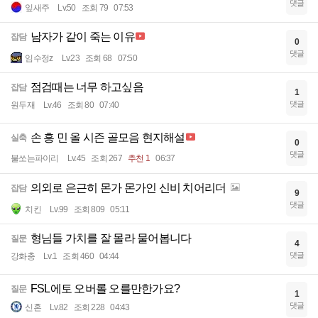
댓글
잎새주
Lv.50
조회 79
07:53
남자가 같이 죽는 이유
잡담
0
댓글
임수정z
Lv.23
조회 68
07:50
점검때는 너무 하고싶음
잡담
1
댓글
원두재
Lv.46
조회 80
07:40
손 흥 민 올 시즌 골모음 현지해설
실축
0
댓글
불쏘는파이리
Lv.45
조회 267
추천 1
06:37
의외로 은근히 몬가 몬가인 신비 치어리더
잡담
9
댓글
치킨
Lv.99
조회 809
05:11
형님들 가치를 잘 몰라 물어봅니다
질문
4
댓글
강화충
Lv.1
조회 460
04:44
FSL에토 오버롤 오를만한가요?
질문
1
댓글
신혼
Lv.82
조회 228
04:43