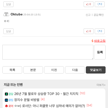
답글
0
0
Oktube
25-04-20 13:51
신고
|
공감 확인
ㅇㄷ
답글
0
0
새로고침
등록
목록
본문
이전
다음
댓글보기
지금 뜨는 인벤
더보기+
[10]
26년 7월 팔로우 상승량 TOP 30 - 월간 치지직
잡담
[4]
장지수 문월 비방썰
클립
[54]
ㅇㅂ) 로사단: 아니 퍼클팟 너무 심하네 예의가 없어(?)
로아