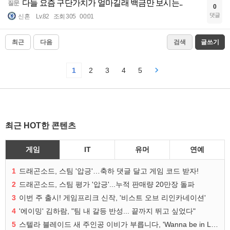
다들 요즘 구단가치가 얼마길래 백금만 보시는..
질문
0
댓글
신혼
Lv.82
조회 305
00:01
최근
다음
검색
글쓰기
1
2
3
4
5
최근 HOT한 콘텐츠
게임
IT
유머
연예
1
드래곤소드, 스팀 '압긍'…축하 댓글 달고 게임 코드 받자!
2
드래곤소드, 스팀 평가 '압긍'...누적 판매량 20만장 돌파
3
이번 주 출시! 게임프리크 신작, '비스트 오브 리인카네이션'
4
'에이밍' 김하람, "팀 내 갈등 반성... 끝까지 뛰고 싶었다"
5
스텔라 블레이드 새 주인공 이비가 부릅니다, 'Wanna be in LOVE' 뮤비 공개