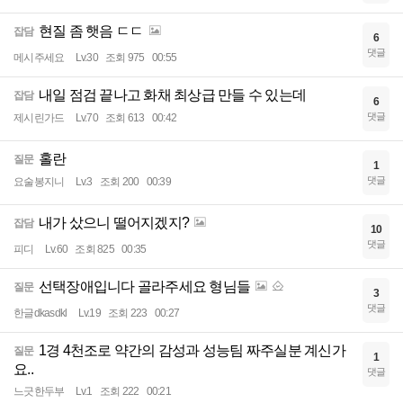
현질 좀 햇음 ㄷㄷ
잡담
6
댓글
메시주세요
Lv.30
조회 975
00:55
내일 점검 끝나고 화채 최상급 만들 수 있는데
잡담
6
댓글
제시린가드
Lv.70
조회 613
00:42
홀란
질문
1
댓글
요술봉지니
Lv.3
조회 200
00:39
내가 샀으니 떨어지겠지?
잡담
10
댓글
피디
Lv.60
조회 825
00:35
선택장애입니다 골라주세요 형님들
질문
3
댓글
한글dkasdkl
Lv.19
조회 223
00:27
1경 4천조로 약간의 감성과 성능팀 짜주실분 계신가
질문
1
요..
댓글
느긋한두부
Lv.1
조회 222
00:21