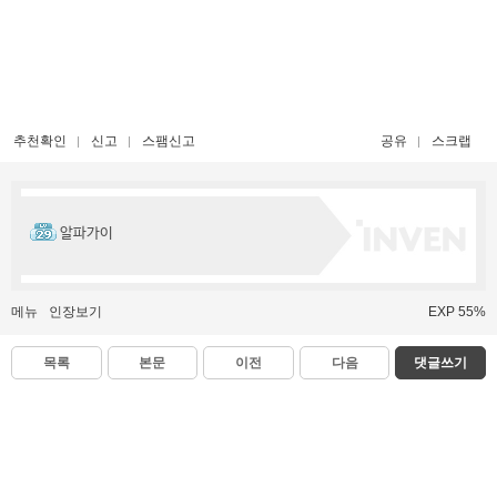
추천확인
신고
스팸신고
공유
스크랩
알파가이
메뉴
인장보기
EXP 55%
목록
본문
이전
다음
댓글쓰기