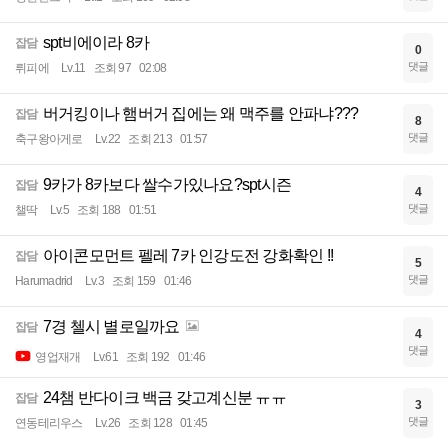
spt비에이라 8카
잡담
0
댓글
뤼피에
Lv.11
조회 97
02:08
버거킹이나 햄버거 집에는 왜 맥주를 안파냐???
잡담
8
댓글
축구왕아게로
Lv.22
조회 213
01:57
9카가 8카보다 쌀수가있나요?spt시즌
잡담
4
댓글
챌딱
Lv.5
조회 188
01:51
아이콘모먼트 펠레 7카 인강도전 강화확인 !!
잡담
5
댓글
Harumadrid
Lv.3
조회 159
01:46
7경 첼시 별로일까요
잡담
4
댓글
영업재개
Lv.61
조회 192
01:46
24챔 반다이크 백금 갖고계신분 ㅠㅠ
잡담
3
댓글
연동테리우스
Lv.26
조회 128
01:45