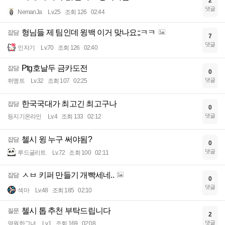
2
댓글
NemanJa
Lv.25
조회 126
02:44
형님들 제 팀인데 윙백 이거 맞나요;;ㅋㅋ
잡담
7
댓글
인자기
Lv.70
조회 126
02:40
Ptg호날두 금카도전
잡담
0
댓글
쒸멩트
Lv.32
조회 107
02:25
한국국대가 최고긴 최고구나
잡담
0
댓글
등지기온라인
Lv.4
조회 133
02:12
첼시 윙 누구 써야됨?
잡담
0
댓글
루드굴리트
Lv.72
조회 100
02:11
ㅅㅂ 키퍼 만들기 개빡세네..
잡담
0
댓글
섹마
Lv.48
조회 185
02:10
첼시 톱 추천 부탁드립니다
질문
2
댓글
영원한그녀
Lv.1
조회 169
02:08