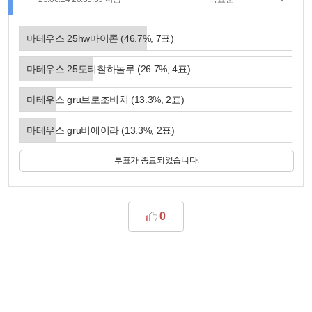
마테우스 25hw마이콘
(
46.7
%,
7
표)
마테우스 25토티찰하놀루
(
26.7
%,
4
표)
마테우스 gru브로조비치
(
13.3
%,
2
표)
마테우스 gru비에이라
(
13.3
%,
2
표)
투표가 종료되었습니다.
0