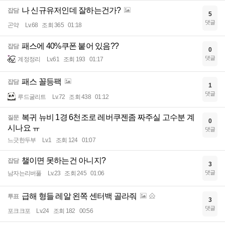
나 신규유저인데 잘하는건가?
잡담
5
댓글
곤약
Lv.68
조회 365
01:18
패스에 40%쿠폰 붙어 있음??
잡담
0
댓글
계정정리
Lv.61
조회 193
01:17
패스 꼴등팩
잡담
1
댓글
루드굴리트
Lv.72
조회 438
01:12
복귀 뉴비 1경 6천조로 레버쿠젠좀 짜주실 고수분 계
질문
0
시나요 ㅠ
댓글
느긋한두부
Lv.1
조회 124
01:07
챌이면 못하는건 아니지?
잡담
3
댓글
남자는리버풀
Lv.23
조회 245
01:06
급해 형들 레알 왼쪽 센터백 골라줘
투표
3
댓글
포크크포
Lv.24
조회 182
00:56