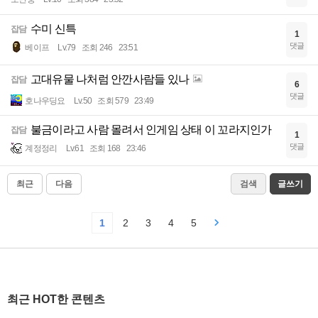
수미 신특
잡담
1
댓글
베이프
Lv.79
조회 246
23:51
고대유물 나처럼 안깐사람들 있나
잡담
6
댓글
호나우딩요
Lv.50
조회 579
23:49
불금이라고 사람 몰려서 인게임 상태 이 꼬라지인가
잡담
1
댓글
계정정리
Lv.61
조회 168
23:46
최근
다음
검색
글쓰기
1
2
3
4
5
최근 HOT한 콘텐츠