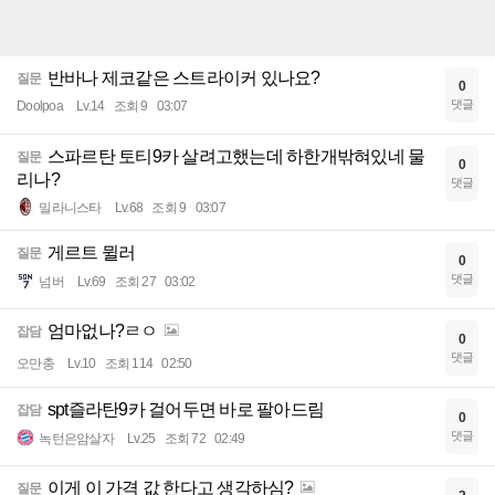
반바나 제코같은 스트라이커 있나요?
질문
0
댓글
Doolpoa
Lv.14
조회 9
03:07
스파르탄 토티9카 살려고했는데 하한개밖혀있네 물
질문
0
리나?
댓글
밀라니스타
Lv.68
조회 9
03:07
게르트 뮐러
질문
0
댓글
넘버
Lv.69
조회 27
03:02
엄마없나?ㄹㅇ
잡담
0
댓글
오만충
Lv.10
조회 114
02:50
spt즐라탄9카 걸어두면 바로 팔아드림
잡담
0
댓글
녹턴은암살자
Lv.25
조회 72
02:49
이게 이 가격 값 한다고 생각하심?
질문