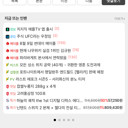
목록
본문
이전
다음
댓글보기
지금 뜨는 인벤
더보기+
[3]
치지직 애플TV 앱 출시
정보
[3]
주식 UFC라는 우정잉
클립
[155]
8월 9일 썬데이 메이플
메이플
[76]
현재 나무위키 실검 1위인 김규원
메이플
[130]
파리바게트 본사에서 연락왔음
메이플
모든 성소 위치 공략 (40개) - 귀환한 영혼 도전과제
비스트
포트나이트에서 명일방주 엔드필드 [펠리카] 판매 예정
섭컬겜
라스트 에포크 시즌5 - 서리화신의 분노 티저
PV
찹쌀누룽지 288g x 4개
핫딜
고려홍삼정 100포
핫딜
하늘의 궤적 the 1st 디지털 디럭스 에디션 Sora no Kiseki the 1st Digital Deluxe Edition
114,500원
50%
57,250원
특가
닌텐도 스위치 2 본체 + 젤다의 전설 티어스 오브 더 킹덤 닌텐도 스위치 2 에디션 + 젤다의 전설 브레스 오브 더 와일드 닌텐도 스위치 2 에디션 번들
817,600원
1%
809,420원
특가