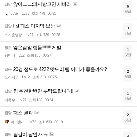
않이ㅡㅡ;피시방코인 시바라
잡담
6
댓글
Juve
Lv.83
조회 479
00:35
Fsl 패스 마지막 보상
잡담
3
댓글
뜨거운냉탕
Lv.27
조회 739
00:28
엪온잘알 햄들!!!!!!!!! 제발
질문
1
댓글
탱머니
Lv.2
조회 185
00:27
20경 정도로 4222 맛도리 팀 어디가 좋을까요?
질문
2
댓글
도라서구
Lv.12
조회 213
00:25
팀 추천한번만 부탁드립니다!!
잡담
1
댓글
데휴수
Lv.27
조회 188
00:24
패스 결과
잡담
2
댓글
이라올라
Lv.73
조회 633
00:19
팀갈이 답인가 ㅠ
잡담
4