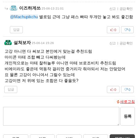
이즈하게쓰
25-06-13 21:01
신고
|
공감 확인
@Machupikchu
별로임 근데 그냥 패스 빠따 두개만 놓고 봐도 좋긴함
답글
0
0
설쳐보자
25-06-14 15:26
신고
|
공감 확인
고강 아니면 다 써보고 본인에거 맞는걸 추천드림
마이콘 마테 조합 빼고 다써봤는데
개인적으로는 마테 찰하놀루 아니면 마테 브로조비치 추천드림
비에이라도 좋은데 역동작 걸리먼 중거리각 줘야되서 저는 안맞았어
요 물론 고강이 아니여서 그럴수 있는데
고강이면 저 위에 있는 조합은 다 좋을듯?
답글
0
0
새로고침
등록