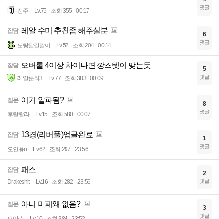
댓글
전주
Lv.75
조회 355
00:17
레알 수미 추천좀 해주실분
잡담
6
댓글
노랑달걀말이
Lv.52
조회 204
00:14
오버롤 4이상 차이나면 깡스텟이 맞는듯
잡담
5
댓글
레알룬희3
Lv.77
조회 383
00:09
이거 알파됨?
질문
8
댓글
후랄랄라
Lv.15
조회 580
00:07
13경(리버풀)업글완료
잡담
1
댓글
오인용o
Lv.62
조회 297
23:56
패스
잡담
2
댓글
Drakeshit
Lv.16
조회 282
23:56
아니 미페왜 없음?
질문
3
댓글
오만충
Lv.10
조회 384
23:52