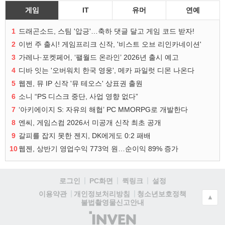
게임
IT
유머
연예
1
드래곤소드, 스팀 '압긍'…축하 댓글 달고 게임 코드 받자!
2
이번 주 출시! 게임프리크 신작, '비스트 오브 리인카네이션'
3
가레나·포켓페어, ‘팰월드 온라인’ 2026년 출시 예고
4
디바 잇는 '오버워치 한국 영웅', 메카 파일럿 디몬 나온다
5
웹젠, 뮤 IP 신작 '뮤 테오스' 상표권 출원
6
소니 “PS 디스크 중단, 사업 영향 없다”
7
‘아키에이지 S: 자유의 해협’ PC MMORPG로 개발한다
8
엔씨, 게임스컴 2026서 미공개 신작 최초 공개
9
갈피를 잡지 못한 젠지, DK에게도 0:2 패배
10
웹젠, 상반기 영업수익 773억 원…순이익 89% 증가
로그인
PC화면
퀵링크
설정
청소년보호정책
이용약관
개인정보처리방침
▲
불법촬영물신고안내
(주)