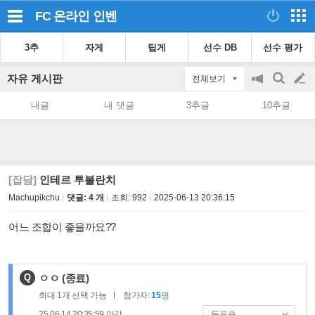
FC 온라인
인벤
3추
자게
팁게
선수 DB
선수 평가
자유 게시판
전체보기
공
검
글
지
색
내글
내 댓글
3추글
10추글
on/off
쓰
기
[잡담]
인테르 투볼란치
Machupikchu
댓글: 4 개
조회:
992
2025-06-13 20:36:15
어느 조합이 좋을까요??
제
Q
ㅇㅇ
(종료)
목
최대
1
개 선택 가능
참가자:
15
명
:
25.06.14 20:35:59
마감