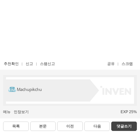
추천확인
신고
스팸신고
공유
스크랩
Machupikchu
메뉴
인장보기
EXP 25%
목록
본문
이전
다음
댓글쓰기