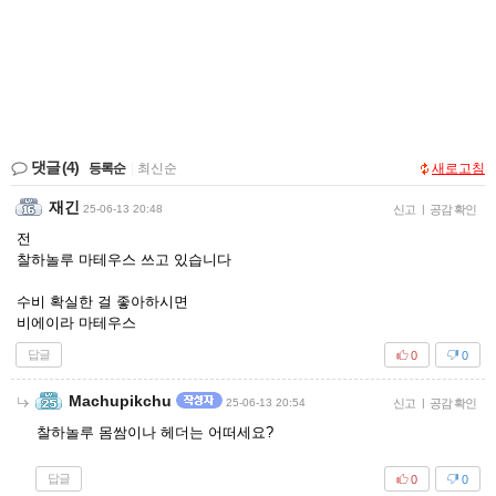
댓글
(4)
등록순
|
최신순
새로고침
재긴
25-06-13 20:48
신고
|
공감 확인
전
찰하놀루 마테우스 쓰고 있습니다
수비 확실한 걸 좋아하시면
비에이라 마테우스
답글
0
0
Machupikchu
25-06-13 20:54
신고
|
공감 확인
찰하놀루 몸쌈이나 헤더는 어떠세요?
답글
0
0