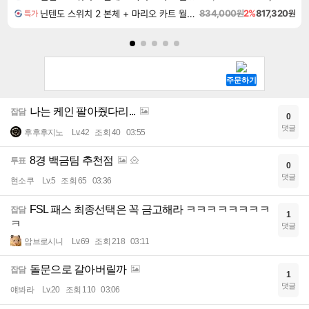
닌텐도 스위치 2 본체 + 마리오 카트 월드 + 포켓몬 포코피아 번들
834,000원
2%
817,320원
특가
나는 케인 팔아줬다리...
잡담
0
댓글
후후후지노
Lv.42
조회 40
03:55
8경 백금팀 추천점
투표
0
댓글
현소쿠
Lv.5
조회 65
03:36
FSL 패스 최종선택은 꼭 금고해라 ㅋㅋㅋㅋㅋㅋㅋㅋ
잡담
1
ㅋ
댓글
암브로시니
Lv.69
조회 218
03:11
돌문으로 갈아버릴까
잡담
1
댓글
얘봐라
Lv.20
조회 110
03:06