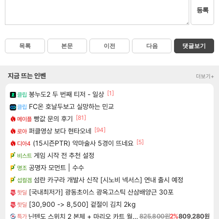
등록
목록
본문
이전
다음
댓글보기
지금 뜨는 인벤
더보기+
[1]
봉누도2 두 번째 티저 - 일상
클립
FC온 호날두보고 실망하는 민교
클립
[81]
빵값 문의 후기
메이플
[94]
퍼클영상 보다 현타오네
로아
[5]
(15시즌PTR) 악마술사 5경이 뜨네요
디아4
게임 시작 전 추천 설정
비스트
공명자 모먼트 | 수수
명조
섬란 카구라 개발사 신작 [시노비 넥서스] 연내 출시 예정
섭컬겜
[국내최저가] 광동초이스 광옥고스틱 산삼배양근 30포
핫딜
[30,900 -> 8,500] 겉절이 김치 2kg
핫딜
닌텐도 스위치 2 본체 + 마리오 카트 월드 + 포켓몬스터 레전드 ZA 닌텐도 스위치 2 에디션 번들
825,800원
2%
809,280원
특가