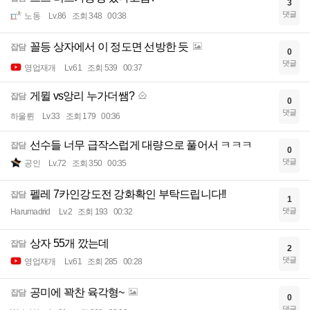
3
댓글
노동
Lv.86
조회 348
00:38
꼴등 상자에서 이 정도면 선방한 듯
잡담
0
댓글
영업재개
Lv.61
조회 539
00:37
게뮐 vs앙리 누가더쌤?
잡담
0
댓글
하울륀
Lv.33
조회 179
00:36
선수들 너무 급작스럽게 대량으로 풀어서 ㅋㅋㅋ
잡담
0
댓글
공인
Lv.72
조회 350
00:35
펠레 7카인강도전 강화확인 부탁드립니다!!
잡담
1
댓글
Harumadrid
Lv.2
조회 193
00:32
상자 55개 깠는데
잡담
2
댓글
영업재개
Lv.61
조회 285
00:28
공미에 꽉찬 육각형~
잡담
0
댓글