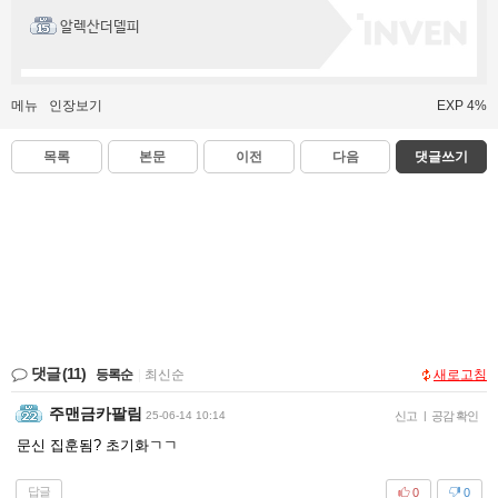
알렉산더델피
메뉴
인장보기
EXP 4%
목록
본문
이전
다음
댓글쓰기
댓글
(11)
등록순
|
최신순
새로고침
주맨금카팔림
25-06-14 10:14
신고
|
공감 확인
문신 집훈됨? 초기화ㄱㄱ
답글
0
0