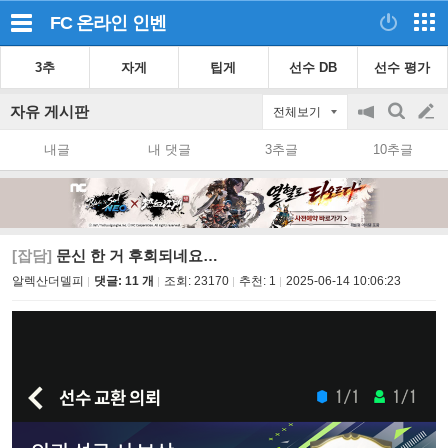
FC 온라인
인벤
3추
자게
팁게
선수 DB
선수 평가
자유 게시판
전체보기
공
검
글
지
색
내글
내 댓글
3추글
10추글
on/off
쓰
기
[잡담]
문신 한 거 후회되네요…
알렉산더델피
댓글: 11 개
조회:
23170
추천:
1
2025-06-14 10:06:23