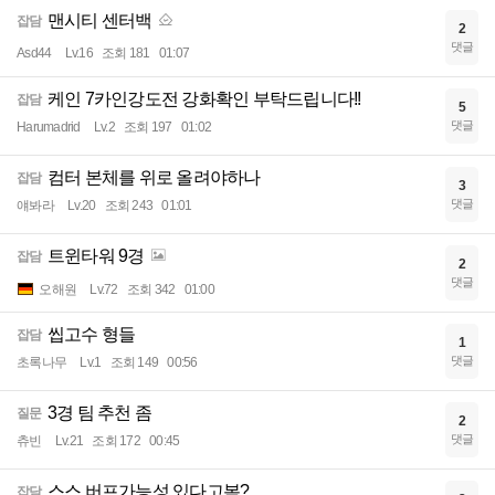
맨시티 센터백
잡담
2
댓글
Asd44
Lv.16
조회 181
01:07
케인 7카인강도전 강화확인 부탁드립니다!!
잡담
5
댓글
Harumadrid
Lv.2
조회 197
01:02
컴터 본체를 위로 올려야하나
잡담
3
댓글
얘봐라
Lv.20
조회 243
01:01
트윈타워 9경
잡담
2
댓글
오해원
Lv.72
조회 342
01:00
씹고수 형들
잡담
1
댓글
초록나무
Lv.1
조회 149
00:56
3경 팀 추천 좀
질문
2
댓글
츄빈
Lv.21
조회 172
00:45
스스 버프가능성 있다고봄?
잡담