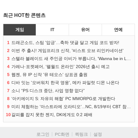
최근 HOT한 콘텐츠
게임
IT
유머
연예
1
드래곤소드, 스팀 '압긍'…축하 댓글 달고 게임 코드 받자!
2
이번 주 출시! 게임프리크 신작, '비스트 오브 리인카네이션'
3
스텔라 블레이드 새 주인공 이비가 부릅니다, 'Wanna be in LOVE' 뮤비 공개
4
가레나·포켓페어, ‘팰월드 온라인’ 2026년 출시 예고
5
웹젠, 뮤 IP 신작 '뮤 테오스' 상표권 출원
6
디바 잇는 '오버워치 한국 영웅', 메카 파일럿 디몬 나온다
7
소니 “PS 디스크 중단, 사업 영향 없다”
8
‘아키에이지 S: 자유의 해협’ PC MMORPG로 개발한다
9
미리 체험하는 '아스트라에 오라티오'...NC, 8/19부터 CBT 참가자 모집
10
갈피를 잡지 못한 젠지, DK에게도 0:2 패배
로그인
PC화면
퀵링크
설정