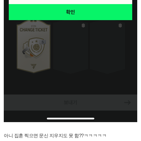
아니 집훈 찍으면 문신 지우지도 못 함??ㅋㅋㅋㅋㅋ