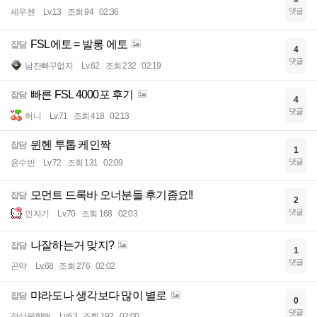
댓글
셰우첸
Lv.13
조회 94
02:36
FSL에토 = 발롱 에토
잡담
4
댓글
남잔빠꾸없지
Lv.62
조회 232
02:19
빠른 FSL 4000포 후기
잡담
4
댓글
허니
Lv.71
조회 418
02:13
뮌헨 투톱 케인짝
잡담
1
댓글
윤수빈
Lv.72
조회 131
02:09
모먼트 드록바 오너분들 후기좀요!!
잡담
2
댓글
인자기
Lv.70
조회 168
02:03
나잘하는거 맞지?
잡담
1
댓글
곤약
Lv.68
조회 276
02:02
먀라도나 생각보다 많이 별로
잡담
0
댓글
정상을향해
Lv.63
조회 192
02:00