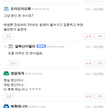
도아도아도화
25-06-14 10:20
신고
|
공감 확인
그냥 문신 돈 쓰시죠?
태생론 찬성파라 1카라도 팀케미 들어가고 집훈찍고 하면
쓸만한거 같은데
답글
0
0
알렉산더델피
25-06-14 10:44
신고
|
공감 확인
요즘 아무도 안 쓴다길래..
답글
0
0
영업재개
25-06-14 10:33
신고
|
공감 확인
현실 문신이나
게임 문신이나...
다 후회 하는구나 ㅋㅋㅋㅋ
답글
0
0
해축매니아
25-06-14 11:42
신고
|
공감 확인