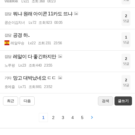
Waterkkk
Lv.21
조회 368
00:23
뭐냐 원래 아이콘 11카도 뜨냐
잡담
2
댓글
콩순이김치녀
Lv.72
조회 923
00:05
공경 하..
잡담
1
댓글
레알우승
Lv.22
조회 231
23:56
레알이 다 좋긴하지만
잡담
2
댓글
노루팡
Lv.23
조회 440
23:55
망고 대박났네요 ㄷㄷ
기타
2
댓글
호메즐
Lv.71
조회 881
23:52
최근
다음
검색
글쓰기
1
2
3
4
5