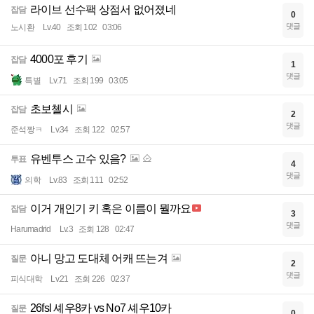
라이브 선수팩 상점서 없어졌네
잡담
0
댓글
노시환
Lv.40
조회 102
03:06
4000포 후기
잡담
1
댓글
특별
Lv.71
조회 199
03:05
초보첼시
잡담
2
댓글
준석짱ㅋ
Lv.34
조회 122
02:57
유벤투스 고수 있음?
투표
4
댓글
의학
Lv.83
조회 111
02:52
이거 개인기 키 혹은 이름이 뭘까요
잡담
3
댓글
Harumadrid
Lv.3
조회 128
02:47
아니 망고 도대체 어캐 뜨는겨
질문
2
댓글
피식대학
Lv.21
조회 226
02:37
26fsl 셰우8카 vs No7 셰우10카
질문
0