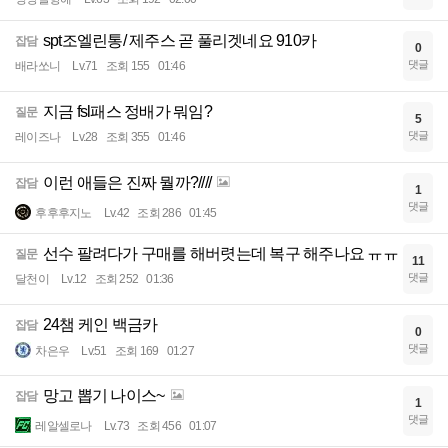
spt조엘린통/ 제주스 곧 풀리겟네요 910카
잡담
0
댓글
배라쏘니
Lv.71
조회 155
01:46
지금 fsl패스 정배가 뭐임?
질문
5
댓글
레이즈나
Lv.28
조회 355
01:46
이런 애들은 진짜 뭘까?////
잡담
1
댓글
후후후지노
Lv.42
조회 286
01:45
선수 팔려다가 구매를 해버렷는데 복구 해주나요 ㅠㅠ
질문
11
댓글
달천이
Lv.12
조회 252
01:36
24챔 케인 백금카
잡담
0
댓글
차은우
Lv.51
조회 169
01:27
망고 뽑기 나이스~
잡담
1
댓글
레알셀로나
Lv.73
조회 456
01:07