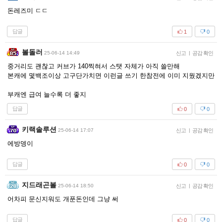
돈레즈미 ㄷㄷ
답글
1
0
볼돌러
25-06-14 14:49
신고
|
공감 확인
중거리도 괜찮고 커브가 140찍혀서 스탯 자체가 아직 쓸만해
본캐에 몇백조이상 고구단가치면 이런글 쓰기 한참전에 이미 지웠겠지만
부캐엔 급여 늘수록 더 좋지
답글
0
0
키랙솔루션
25-06-14 17:07
신고
|
공감 확인
에방뎅이
답글
0
0
지드래곤볼
25-06-14 18:50
신고
|
공감 확인
어차피 문신지워도 개푼돈인데 그냥 써
답글
0
0