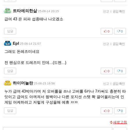
트타에의한삶
25-06-14 20:15
신고
|
공감 확인
급여 43 은 피파 섭종때나 나오겠소
답글
0
0
Epl
25-06-14 21:07
신고
|
공감 확인
그래도 돈레즈미네요
전 팬심으로 드레즈미 인데...(드멘...)
답글
0
0
하이머놀란
25-06-15 16:56
신고
|
공감 확인
누가 급여 43박아가며 저 오버롤을 쓰냐 고버롤 6카나 7카써도 충분히 따
잇이고 급여도 아껴져서 윙백이나 다른 포지션 스텟 쫙 끌어올리는데 인
게임 어케하려고 저렇게 구성을해 에휴 ㅉㅉ
답글
0
0
새로고침