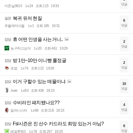
댓글
이존날3815
Lv.24
조회 115
19:33
복귀 유저 현질
질문
6
댓글
푸욜에자식들
Lv.1
조회 185
19:31
휴 어떤 인생을 사는거니..
잡담
2
댓글
농구하고싶어
Lv.20
조회 461
19:29
받 1만~10만 이니빵 룰정굴
잡담
2
댓글
초밥
Lv.74
조회 122
19:26
이거 구할수 있는 매물이냐
잡담
10
댓글
Juve
Lv.83
조회 436
19:23
수비라인 패치됐나요??
잡담
4
댓글
밀라니스타
Lv.68
조회 218
19:23
Fsl시즌은 진 선수 카드라도 희망 있는거 아님?
잡담
6
댓글
레알룬희3
Lv.78
조회 297
19:20