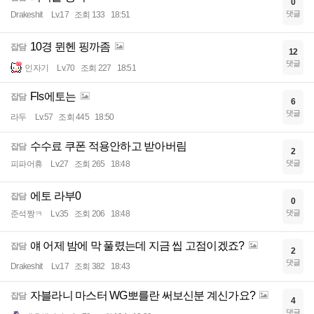
0
댓글
Drakeshit
Lv.17
조회 133
18:51
10경 뮌헨 핑까좀
잡담
12
댓글
인자기
Lv.70
조회 227
18:51
Fls에토는
잡담
6
댓글
라두
Lv.57
조회 445
18:50
수수료 쿠폰 적용안하고 받아버림
잡담
2
댓글
피파어휴
Lv.27
조회 265
18:48
에토 라부0
잡담
0
댓글
준석짱ㅋ
Lv.35
조회 206
18:48
얘 어제 밤에 막 풀렸는데 지금 씹 고점이겠죠?
잡담
2
댓글
Drakeshit
Lv.17
조회 382
18:43
자블라니 마스터 WG뽀를란 써보신분 계신가요?
잡담
4
댓글