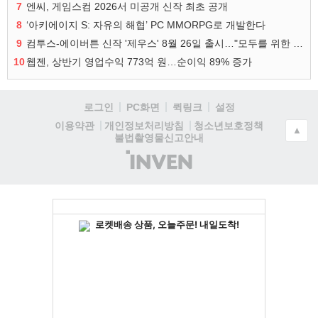
7
엔씨, 게임스컴 2026서 미공개 신작 최초 공개
8
‘아키에이지 S: 자유의 해협’ PC MMORPG로 개발한다
9
컴투스-에이버튼 신작 '제우스' 8월 26일 출시…"모두를 위한 경쟁"
10
웹젠, 상반기 영업수익 773억 원…순이익 89% 증가
로그인
PC화면
퀵링크
설정
청소년보호정책
이용약관
개인정보처리방침
▲
불법촬영물신고안내
(주)
인
벤