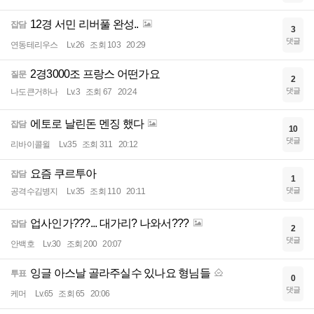
12경 서민 리버풀 완성..
잡담
3
댓글
연동테리우스
Lv.26
조회 103
20:29
2경3000조 프랑스 어떤가요
질문
2
댓글
나도큰거하나
Lv.3
조회 67
20:24
에토로 날린돈 멘징 했다
잡담
10
댓글
리바이콜윌
Lv.35
조회 311
20:12
요즘 쿠르투아
잡담
1
댓글
공격수김병지
Lv.35
조회 110
20:11
업사인가???... 대가리? 나와서???
잡담
2
댓글
안백호
Lv.30
조회 200
20:07
잉글 아스날 골라주실수 있나요 형님들
투표
0
댓글
케머
Lv.65
조회 65
20:06