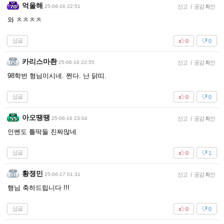
억울해
25-06-16 22:51
신고
|
공감 확인
와 ㅊㅊㅊㅊ
답글
0
0
카리스마촨
25-06-16 22:55
신고
|
공감 확인
98학번 형님이시네. 쩐다. 난 닭띠.
답글
0
0
아오땡땡
25-06-16 23:04
신고
|
공감 확인
인벤도 틀딱들 진짜많네
답글
0
1
황졍민
25-06-17 01:31
신고
|
공감 확인
행님 축하드립니다 !!!
답글
0
0