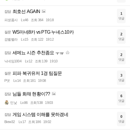
최호선 AGAIN
잡담
1
댓글
피생폼사
Lv.46
조회 364
19:18
WS마네8카 vs PTG 누녜스10카
질문
2
댓글
검벨벨라
Lv.15
조회 122
19:12
세메뇨 시즌 추천좀요 ㅜㅠ
잡담
2
댓글
닉네임1004
Lv.12
조회 139
19:10
피파 복귀유저 1경 팀질문
질문
3
댓글
P댓
Lv.14
조회 181
19:08
님들 화채 현황이??
잡담
6
댓글
민낯
Lv.86
조회 538
19:03
게임 시스템 이해를 못하겠네
잡담
0
댓글
Biew32
Lv.17
조회 186
19:02