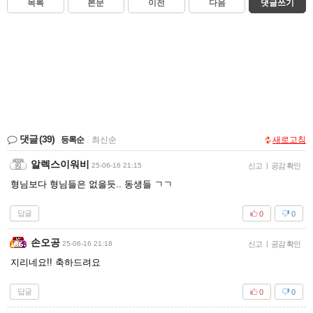
목록
본문
이전
다음
댓글쓰기
댓글
(39)
등록순
|
최신순
새로고침
알렉스이워비
25-06-16 21:15
신고
|
공감 확인
형님보다 형님들은 없을듯.. 동생들 ㄱㄱ
답글
0
0
손오공
25-06-16 21:18
신고
|
공감 확인
지리네요!! 축하드려요
답글
0
0