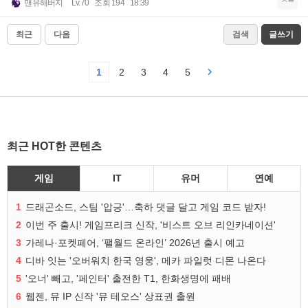
맨유해버지
Lv.70
조회 194
18:39
최근
다음
검색
글쓰기
1
2
3
4
5
최근 HOT한 콘텐츠
게임
IT
유머
연예
1
드래곤소드, 스팀 '압긍'…축하 댓글 달고 게임 코드 받자!
2
이번 주 출시! 게임프리크 신작, '비스트 오브 리인카네이션'
3
가레나·포켓페어, ‘팰월드 온라인’ 2026년 출시 예고
4
디바 잇는 '오버워치 한국 영웅', 메카 파일럿 디몬 나온다
5
'오너' 빼고, '페인터' 출전한 T1, 한화생명에 패배
6
웹젠, 뮤 IP 신작 '뮤 테오스' 상표권 출원