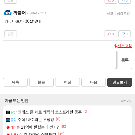
답글
0
0
까불어
25-06-17 21:10
신고
|
공감 확인
와.. 나보다 30살많네
답글
0
0
새로고침
등록
목록
본문
이전
다음
댓글보기
지금 뜨는 인벤
더보기+
[3]
젠레스 존 제로 캐릭터 코스프레한 꽁주
짤방
[6]
주식 UFC라는 우정잉
클립
[63]
21억에 팔렸는데 싼거?
메이플
[15]
강 재련석 스펙 떴다
검은사막