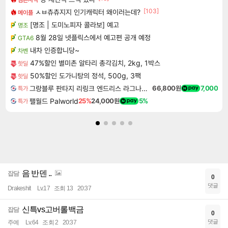
[103]
ㅅㅂ츄츄지지 인기캐릭터 왜이러는데?
메이플
[명조 | 도미노피자 콜라보] 예고
명조
8월 28일 넷플릭스에서 예고편 공개 예정
GTA6
내차 인증합니당~
차벤
47%할인 별미촌 알타리 총각김치, 2kg, 1박스
핫딜
50%할인 도가니탕의 정석, 500g, 3팩
핫딜
그랑블루 판타지 리링크 엔드리스 라그나로크 Granblue Fantasy Relink Endless Ragnarok
66,800원
7,000
특가
팰월드 Palworld
25%
24,000원
5%
특가
음 반덴 ..
잡담
0
댓글
Drakeshit
Lv.17
조회 13
20:37
신특vs고버롤백금
잡담
0
댓글
주예
Lv.64
조회 2
20:37