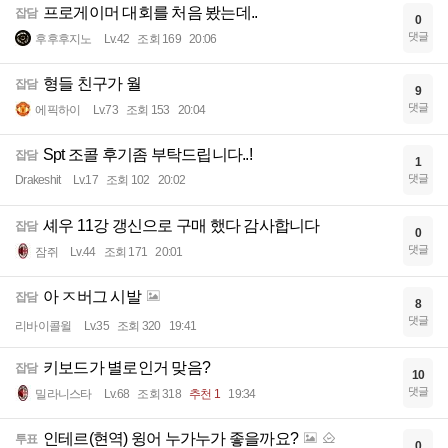
프로게이머 대회를 처음 봤는데..
잡담
0
댓글
후후후지노
Lv.42
조회 169
20:06
형들 친구가 월
잡담
9
댓글
에픽하이
Lv.73
조회 153
20:04
Spt 조콜 후기좀 부탁드립니다..!
잡담
1
댓글
Drakeshit
Lv.17
조회 102
20:02
셰우 11강 갱신으로 구매 했다 감사합니다
잡담
0
댓글
잠쥐
Lv.44
조회 171
20:01
아 ㅈ버그 시발
잡담
8
댓글
리바이콜윌
Lv.35
조회 320
19:41
키보드가 별로인거 맞음?
잡담
10
댓글
밀라니스타
Lv.68
조회 318
추천 1
19:34
인테르(현역) 윙어 누가누가 좋을까요?
투표
0