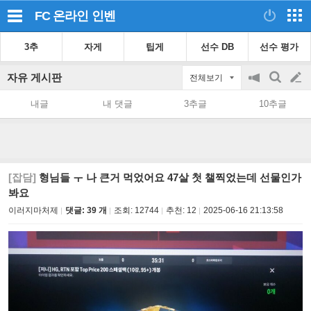
FC 온라인
인벤
3추
자게
팁게
선수 DB
선수 평가
자유 게시판
전체보기
공
검
글
지
색
내글
내 댓글
3추글
10추글
on/off
쓰
기
[잡담]
형님들 ㅜ 나 큰거 먹었어요 47살 첫 챌찍었는데 선물인가
봐요
이러지마처제
댓글: 39 개
조회:
12744
추천:
12
2025-06-16 21:13:58