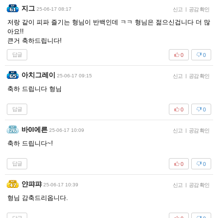
지그
25-06-17 08:17
신고
|
공감 확인
저랑 같이 피파 즐기는 형님이 반백인데 ㅋㅋ 형님은 젊으신겁니다 더 많
아요!!
큰거 축하드립니다!
답글
0
0
아치그레이
25-06-17 09:15
신고
|
공감 확인
축하 드립니다 형님
답글
0
0
바0l에른
25-06-17 10:09
신고
|
공감 확인
축하 드립니다~!
답글
0
0
얀퍄퍄
25-06-17 10:39
신고
|
공감 확인
형님 감축드리옵니다.