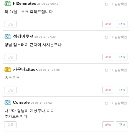
Fl2emirates
25-06-17 06:42
신고
|
공감 확인
와 47살...ㅋㅋ 축하드립니다
답글
0
0
정강이뿌셔
25-06-17 07:30
신고
|
공감 확인
형님 맘스터치 근처에 사시는구나
답글
0
0
카운터attack
25-06-17 07:55
신고
|
공감 확인
ㅊㅋㅊㅋ
답글
0
0
Console
25-06-17 08:02
신고
|
공감 확인
나보다 형님이 계셨구나 ㄷㄷ
추카드림미다
답글
0
0