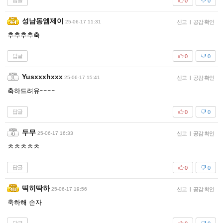
답글
0
0
성남동엠제이
25-06-17 11:31
신고
|
공감 확인
추추추추축
답글
0
0
Yusxxxhxxx
25-06-17 15:41
신고
|
공감 확인
축하드려유~~~~
답글
0
0
두무
25-06-17 16:33
신고
|
공감 확인
ㅊㅊㅊㅊㅊ
답글
0
0
띡히딱하
25-06-17 19:56
신고
|
공감 확인
축하해 손자