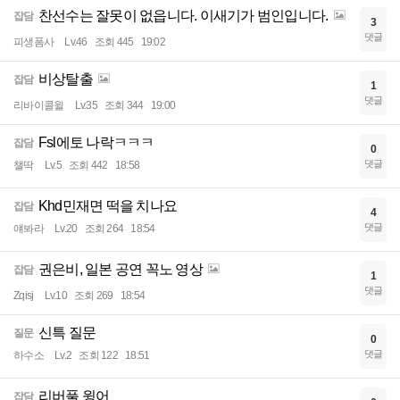
찬선수는 잘못이 없읍니다. 이새기가 범인입니다.
잡담
3
댓글
피생폼사
Lv.46
조회 445
19:02
비상탈출
잡담
1
댓글
리바이콜윌
Lv.35
조회 344
19:00
Fsl에토 나락ㅋㅋㅋ
잡담
0
댓글
챌딱
Lv.5
조회 442
18:58
Khd민재면 떡을 치나요
잡담
4
댓글
얘봐라
Lv.20
조회 264
18:54
권은비, 일본 공연 꼭노 영상
잡담
1
댓글
Zqisj
Lv.10
조회 269
18:54
신특 질문
질문
0
댓글
하수소
Lv.2
조회 122
18:51
리버풀 윙어
잡담