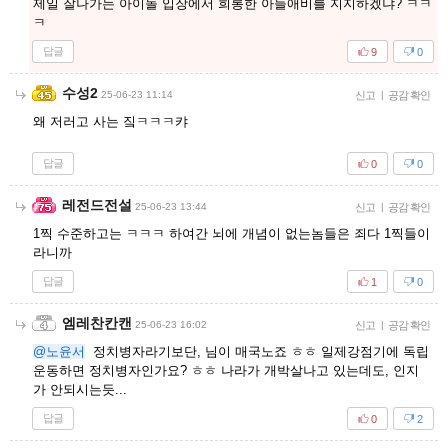
제일 잘나가는 아이돌 입장에서 희롱한 아들애비를 지지하겠냐? ㅋㅋ
ㅋ
답글
9
0
수성2
25-06-23 11:14
신고
|
공감 확인
왜 저러고 사는 짘ㅋㅋㅋ캬
답글
0
0
레전드전설
25-06-23 13:44
신고
|
공감 확인
1찍 수준하고는 ㅋㅋㅋ 하여간 뇌에 개념이 없는놈들은 죄다 1찍들이
라니까
답글
1
0
엠레찬칸캔
25-06-23 16:02
신고
|
공감 확인
@노윤서
정치병자라기보단, 님이 매국노죠 ㅎㅎ 일제강점기에 독립
운동하면 정치병자인가요? ㅎㅎ 나라가 개박살나고 있는데도, 인지
가 안되시는듯...
답글
0
2