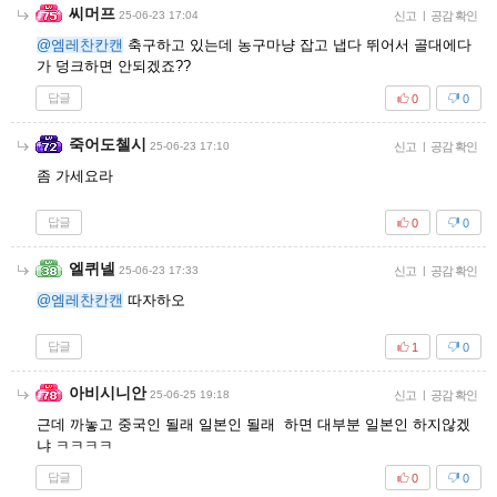
씨머프
25-06-23 17:04
신고
|
공감 확인
@엠레찬칸캔
축구하고 있는데 농구마냥 잡고 냅다 뛰어서 골대에다
가 덩크하면 안되겠죠??
답글
0
0
죽어도첼시
25-06-23 17:10
신고
|
공감 확인
좀 가세요라
답글
0
0
엘퀴넬
25-06-23 17:33
신고
|
공감 확인
@엠레찬칸캔
따자하오
답글
1
0
아비시니안
25-06-25 19:18
신고
|
공감 확인
근데 까놓고 중국인 될래 일본인 될래 하면 대부분 일본인 하지않겠
냐 ㅋㅋㅋㅋ
답글
0
0