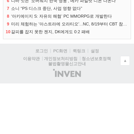
6
디바 잇는 '오버워치 한국 영웅', 메카 파일럿 디몬 나온다
7
소니 “PS 디스크 중단, 사업 영향 없다”
8
‘아키에이지 S: 자유의 해협’ PC MMORPG로 개발한다
9
미리 체험하는 '아스트라에 오라티오'...NC, 8/19부터 CBT 참가자 모집
10
갈피를 잡지 못한 젠지, DK에게도 0:2 패배
로그인
PC화면
퀵링크
설정
청소년보호정책
이용약관
개인정보처리방침
▲
불법촬영물신고안내
(주)
인
벤