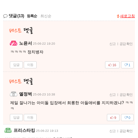
댓글
(13)
등록순
|
최신순
새로고침
노윤서
25-06-22 19:20
신고
|
공감 확인
ㅋㅋㅋㅋ 정치병자
답글
이동
16
1
엘정벅
25-06-23 10:38
신고
|
공감 확인
제일 잘나가는 아이돌 입장에서 희롱한 아들애비를 지지하겠냐? ㅋㅋ
ㅋ
답글
이동
9
0
프리스타킹
25-06-22 19:13
신고
|
공감 확인