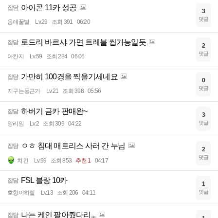
아이콘 11카 성공
잡담
3
댓글
응애꿀벌
Lv.29
조회 391
06:20
로드리 바르샤 가면 트레블 씹가능일듯
잡담
2
댓글
아칸지
Lv.59
조회 284
06:06
가만히 100경을 찍을기세네요
잡담
0
댓글
지구는둥근가
Lv.21
조회 398
05:56
하버기 금카 판매완~
잡담
3
댓글
앙리임
Lv.2
조회 309
04:22
ㅇㅎ 침대 매트리스 사러 간 누님
잡담
2
댓글
치킨
Lv.99
조회 853
추천 1
04:17
FSL 블랑 10카
잡담
1
댓글
호항이히릴
Lv.13
조회 206
04:11
나는 케인 팔아줬다리...
잡담