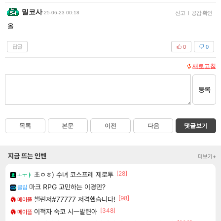
밀코사
25-06-23 00:18
신고
|
공감 확인
올
답글
0
0
새로고침
등록
목록
본문
이전
다음
댓글보기
지금 뜨는 인벤
더보기+
[28]
초ㅇㅎ) 수녀 코스프레 제로투
ㅗㅜㅑ
마크 RPG 고민하는 이경민?
클립
[98]
챌린저#77777 저격했습니다!
메이플
[348]
이적자 숙코 시ㅡ발련아
메이플