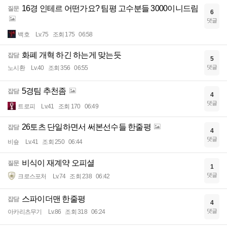
16경 인테르 어떤가요? 팀평 고수분들 3000이니드림
질문
6
댓글
백호
Lv.75
조회 175
06:58
화폐 개혁 하긴 하는게 맞는듯
잡담
5
댓글
노시환
Lv.40
조회 356
06:55
5경팀 추천좀
잡담
4
댓글
트로피
Lv.41
조회 170
06:49
26토츠 단일하면서 써본선수들 한줄평
잡담
4
댓글
비숖
Lv.41
조회 250
06:44
비식이 재계약 오피셜
질문
1
댓글
크로스포처
Lv.74
조회 238
06:42
스파이더맨 한줄평
잡담
4
댓글
아카리츠무기
Lv.86
조회 318
06:24