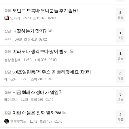
모먼트 드록바 오너분들 후기좀요!!
잡담
2
댓글
인자기
Lv.70
조회 261
02:03
나잘하는거 맞지?
잡담
1
댓글
곤약
Lv.68
조회 418
02:02
먀라도나 생각보다 많이 별로
잡담
1
댓글
정상을향해
Lv.63
조회 306
02:00
spt조엘린통/ 제주스 곧 풀리겟네요 910카
잡담
0
댓글
배라쏘니
Lv.71
조회 216
01:46
지금 fsl패스 정배가 뭐임?
질문
5
댓글
레이즈나
Lv.28
조회 586
01:46
이런 애들은 진짜 뭘까?////
잡담
2
댓글
후후후지노
Lv.42
조회 457
01:45