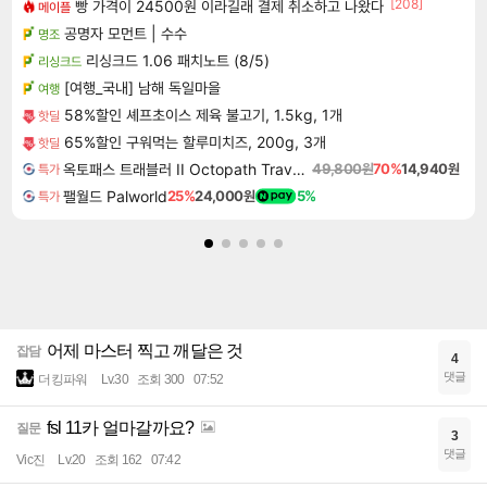
[208]
빵 가격이 24500원 이라길래 결제 취소하고 나왔다
메이플
공명자 모먼트 | 수수
명조
리싱크드 1.06 패치노트 (8/5)
리싱크드
[여행_국내] 남해 독일마을
여행
58%할인 셰프초이스 제육 불고기, 1.5kg, 1개
핫딜
65%할인 구워먹는 할루미치즈, 200g, 3개
핫딜
옥토패스 트래블러 II Octopath Traveler II
49,800원
70%
14,940원
특가
팰월드 Palworld
25%
24,000원
5%
특가
어제 마스터 찍고 깨달은 것
잡담
4
댓글
더킹파워
Lv.30
조회 300
07:52
fsl 11카 얼마갈까요?
질문
3
댓글
Vic진
Lv.20
조회 162
07:42