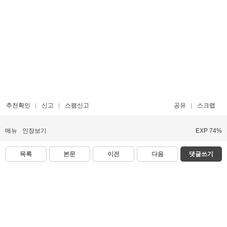
추천확인
신고
스팸신고
공유
스크랩
메뉴
인장보기
EXP 74%
목록
본문
이전
다음
댓글쓰기