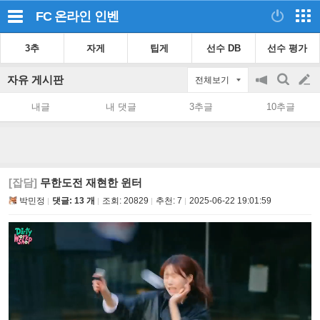
FC 온라인
인벤
3추
자게
팁게
선수 DB
선수 평가
자유 게시판
전체보기
공
검
글
지
색
내글
내 댓글
3추글
10추글
on/off
쓰
기
[잡담]
무한도전 재현한 윈터
박민정
댓글: 13 개
조회:
20829
추천:
7
2025-06-22 19:01:59