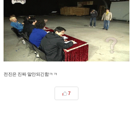
전진은 진짜 말안되긴함ㅋㅋ
7