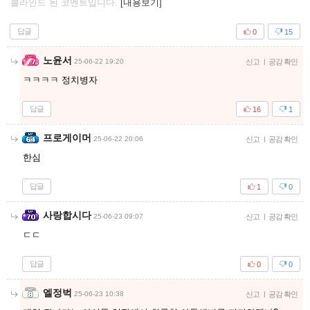
블라인드 된 코멘트입니다.
[내용보기]
답글
0
15
노윤서
25-06-22 19:20
신고
|
공감 확인
ㅋㅋㅋㅋ 정치병자
답글
16
1
프로게이머
25-06-22 20:06
신고
|
공감 확인
한심
답글
1
0
사랑합시다
25-06-23 09:07
신고
|
공감 확인
ㄷㄷ
답글
0
0
엘정벅
25-06-23 10:38
신고
|
공감 확인