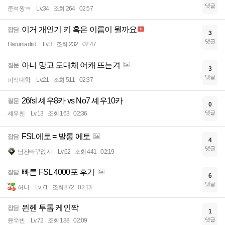
댓글
준석짱ㅋ
Lv.34
조회 264
02:57
이거 개인기 키 혹은 이름이 뭘까요
잡담
3
댓글
Harumadrid
Lv.3
조회 232
02:47
아니 망고 도대체 어캐 뜨는겨
질문
3
댓글
피식대학
Lv.21
조회 511
02:37
26fsl 셰우8카 vs No7 셰우10카
질문
0
댓글
셰우첸
Lv.13
조회 163
02:36
FSL에토 = 발롱 에토
잡담
4
댓글
남잔빠꾸없지
Lv.62
조회 441
02:19
빠른 FSL 4000포 후기
잡담
6
댓글
허니
Lv.71
조회 872
02:13
뮌헨 투톱 케인짝
잡담
1
댓글
윤수빈
Lv.72
조회 188
02:09