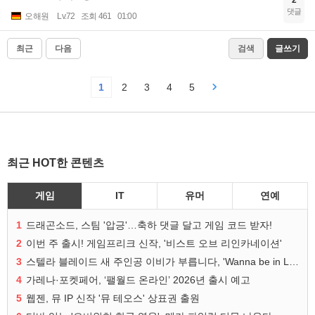
2
댓글
오해원
Lv.72
조회 461
01:00
최근
다음
검색
글쓰기
1
2
3
4
5
최근 HOT한 콘텐츠
게임
IT
유머
연예
1
드래곤소드, 스팀 '압긍'…축하 댓글 달고 게임 코드 받자!
2
이번 주 출시! 게임프리크 신작, '비스트 오브 리인카네이션'
3
스텔라 블레이드 새 주인공 이비가 부릅니다, 'Wanna be in LOVE' 뮤비 공개
4
가레나·포켓페어, ‘팰월드 온라인’ 2026년 출시 예고
5
웹젠, 뮤 IP 신작 '뮤 테오스' 상표권 출원