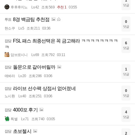
1
댓글
후후후지노
Lv.42
조회 569
추천 1
03:55
8경 백금팀 추천점
투표
0
댓글
현소쿠
Lv.5
조회 211
03:36
FSL 패스 최종선택은 꼭 금고해라 ㅋㅋㅋㅋㅋㅋㅋㅋ
잡담
6
ㅋ
댓글
암브로시니
Lv.69
조회 792
03:11
돌문으로 갈아버릴까
잡담
1
댓글
얘봐라
Lv.20
조회 286
03:06
라이브 선수팩 상점서 없어졌네
잡담
0
댓글
노시환
Lv.40
조회 251
03:06
4000포 후기
잡담
4
댓글
특별
Lv.71
조회 740
03:05
초보첼시
잡담
2