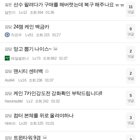
선수 팔려다가 구매를 해버렷는데 복구 해주나요 ㅠㅠ
질문
11
댓글
달천이
Lv.12
조회 364
01:36
24챔 케인 백금카
잡담
0
댓글
차은우
Lv.51
조회 215
01:27
망고 뽑기 나이스~
잡담
2
댓글
레알셀로나
Lv.73
조회 692
01:07
맨시티 센터백
잡담
2
댓글
Asd44
Lv.16
조회 236
01:07
케인 7카인강도전 강화확인 부탁드립니다!!
잡담
5
댓글
Harumadrid
Lv.2
조회 242
01:02
컴터 본체를 위로 올려야하나
잡담
3
댓글
얘봐라
Lv.20
조회 325
01:01
트윈타워 9경
잡담