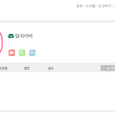
공유
스크랩
신고하기
랖치러버
프로필
랭킹
칭호