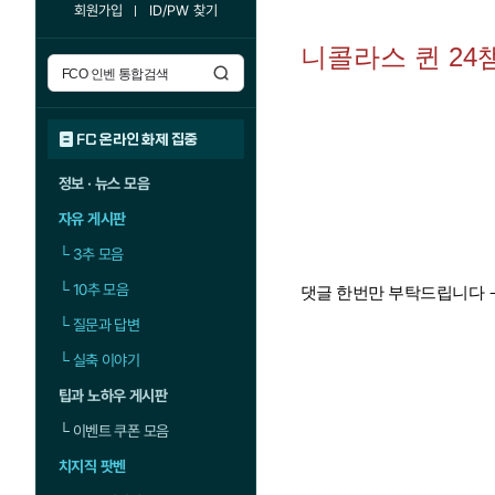
회원가입
ID/PW 찾기
니콜라스 퀸 24챔
FC 온라인 화제 집중
정보 · 뉴스 모음
자유 게시판
└
3추 모음
└
10추 모음
댓글 한번만 부탁드립니다 ㅜ
└
질문과 답변
└
실축 이야기
팁과 노하우 게시판
└
이벤트 쿠폰 모음
치지직 팟벤