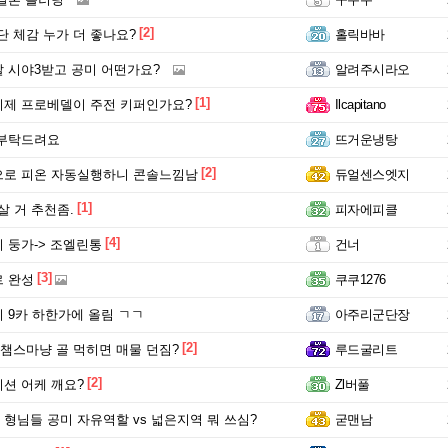
[2]
단 체감 누가 더 좋나요?
홀릭바바
 시야3받고 공미 어떤가요?
알려주시라오
[1]
제 프로베델이 주전 키퍼인가요?
Ilcapitano
 부탁드려요
뜨거운냉탕
[2]
으로 피온 자동실행하니 콘솔느낌남
듀얼센스엣지
[1]
 살 거 추천좀.
피자에피클
[4]
 둥가-> 조엘린통
건너
[3]
 완성
쿠쿠1276
 9카 하한가에 올림 ㄱㄱ
아주리군단장
[2]
도 챔스마냥 골 먹히면 매물 던짐?
루드굴리트
[2]
션 어케 깨요?
Zl버풀
는 형님들 공미 자유역할 vs 넓은지역 뭐 쓰심?
굳맨남