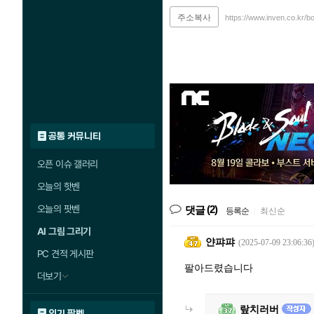
주소복사
https://www.inven.co.kr/b
공통 커뮤니티
오픈 이슈 갤러리
오늘의 핫벤
오늘의 팟벤
(2)
댓글
등록순
|
최신순
AI 그림 그리기
얀퍄퍄
(2025-07-09 23:06:36
PC 견적 게시판
팔아드렸습니다
더보기
랖치러버
인기 팟벤