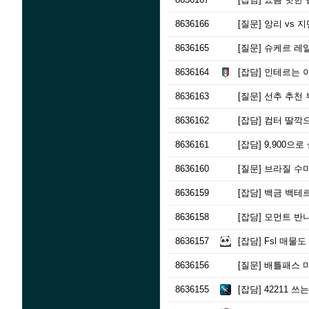
8636166
[질문]
앙리 vs 지
8636165
[질문]
슈케르 레알
8636164
[잡담]
인테르는 이
8636163
[질문]
선추 추천
8636162
[잡담]
컴터 딸깍
8636161
[잡담]
9,900으로
8636160
[질문]
브라질 수미
8636159
[잡담]
백금 백테르
8636158
[잡담]
모먼트 반니
8636157
[잡담]
Fsl 매물
8636156
[질문]
배틀패스 미
8636155
[잡담]
42211 쓰