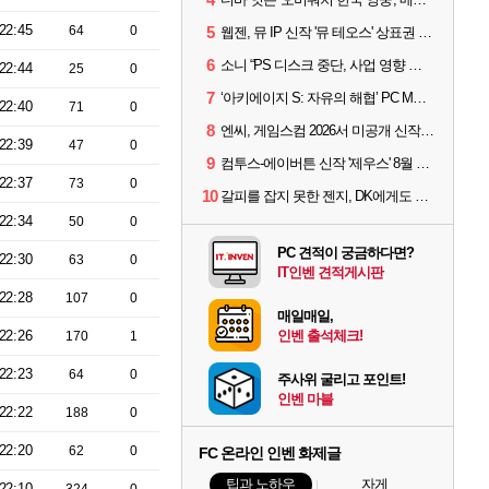
22:45
64
0
5
웹젠, 뮤 IP 신작 '뮤 테오스' 상표권 출원
6
소니 “PS 디스크 중단, 사업 영향 없다”
22:44
25
0
7
‘아키에이지 S: 자유의 해협’ PC MMORPG로 개발한다
22:40
71
0
8
엔씨, 게임스컴 2026서 미공개 신작 최초 공개
22:39
47
0
9
컴투스-에이버튼 신작 '제우스' 8월 26일 출시…"모두를 위한 경쟁"
22:37
73
0
10
갈피를 잡지 못한 젠지, DK에게도 0:2 패배
22:34
50
0
PC 견적이 궁금하다면?
22:30
63
0
IT인벤 견적게시판
22:28
107
0
매일매일,
22:26
인벤 출석체크!
170
1
22:23
64
0
주사위 굴리고 포인트!
인벤 마블
22:22
188
0
22:20
62
0
FC 온라인 인벤 화제글
팁과 노하우
자게
22:10