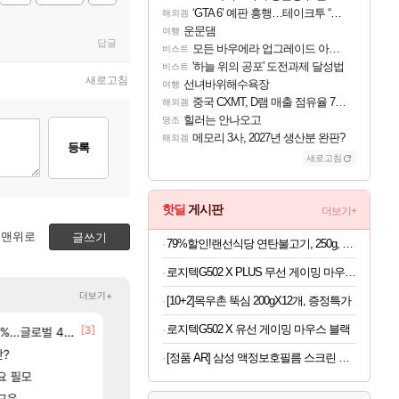
‘GTA 6’ 예판 흥행…테이크투 “내부 예상 크게 넘어”
해외겜
운문댐
여행
답글
모든 바우에라 업그레이드 아이템 획득 위치 공략 (89개)
비스트
'하늘 위의 공포' 도전과제 달성법
비스트
새로고침
선녀바위해수욕장
여행
중국 CXMT, D램 매출 점유율 7%…글로벌 4위로 부상
해외겜
힐러는 안나오고
명조
메모리 3사, 2027년 생산분 완판?
해외겜
등록
새로고침
핫딜
게시판
더보기+
맨위로
글쓰기
79%할인!랜선식당 연탄불고기, 250g, 4개
로지텍G502 X PLUS 무선 게이밍 마우스 블랙
더보기+
[10+2]목우촌 뚝심 200gX12개, 증정특가
로지텍G502 X 유선 게이밍 마우스 블랙
[24]
[3]
[15]
M 설계
글로벌 4위로 부상
선녀바위해수욕장
중상유저들
검은사막
여행
[28]
판?
결국 돌고 돌아 와우
8월 28일 넷플릭스에서 예고편 공개 예정
와우
GTA6
[정품 AR] 삼성 액정보호필름 스크린 프로텍터 갤럭시Z 폴드8 울트라, 2매입
[1]
[56]
요 필모
후닝 780억 부자 아니였음??
[여행_국내] 남해 독일마을
메이플
여행
[73]
모음
유물칭호 따왔습니다
모든 엘리트 골렘 위치 공략 (30개) - 방랑 결
로아
비스트