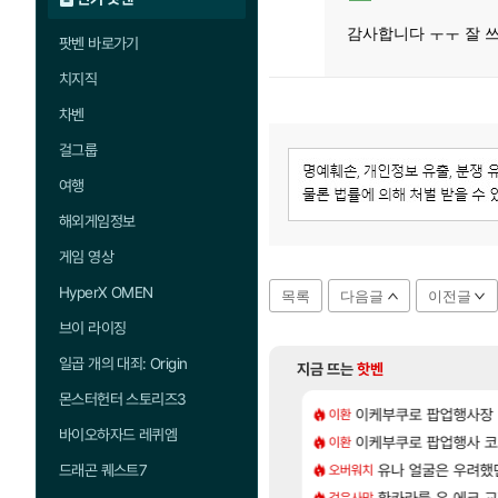
감사합니다 ㅜㅜ 잘 
팟벤 바로가기
치지직
차벤
걸그룹
여행
해외게임정보
게임 영상
HyperX OMEN
목록
다음글
이전글
브이 라이징
일곱 개의 대죄: Origin
지금 뜨는
핫벤
몬스터헌터 스토리즈3
[15]
위해수욕장
유저들
이케부쿠로 팝업행사장
카가미하라 하루 
이환
아스오라
바이오하자드 레퀴엠
[28]
 돌아 와우
 28일 넷플릭스에서 예고편 공개 예정
이케부쿠로 팝업행사 코
모든 요리/작물 책 획득 
이환
비스트
[1]
[56]
80억 부자 아니였음??
_국내] 남해 독일마을
아반테 2.0 자연흡기
유나 얼굴은 우려했
드래곤 퀘스트7
오버워치
차벤
[73]
 따왔습니다
엘리트 골렘 위치 공략 (30개) - 방랑 결투가
환카라를 유 에크 교
무한대 아난타 유출
검은사막
섭컬겜