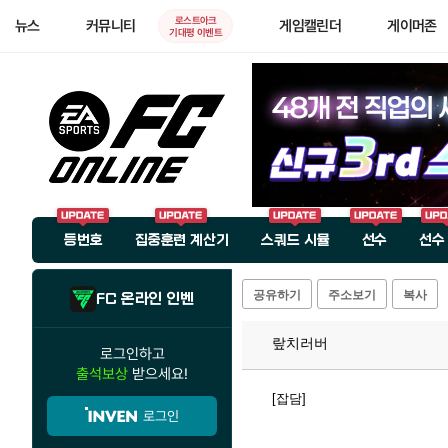
로스트아크
뉴스
커뮤니티
게임캘린더
게이머존
기대평 이벤트
등번호
집중훈련 계산기
스쿼드 시뮬
선수
선수
공유하기
주소보기
복사
FC 온라인 인벤
랖치러버
로그인하고
출석보상
받으세요!
[잡담]
로그인