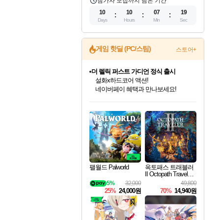
참가자 모집까지 남은 기간
10
10
07
18
Days
Hours
Min
Sec
게임 핫딜 (PC/스팀)
스토어+
더 렐릭 퍼스트 가디언 정식 출시
설화x하드코어 액션!
네이버페이 혜택과 만나보세요!
인벤게임즈 8월 특별 할인!
드래곤소드: 어웨이크닝 입점!
문명 7 특별 할인!
마블 투혼 파이팅 소울즈 정식출시!
귀무자: 검의 길 예약 판매 중!
비스트 오브 리인카네이션 정식 출시!
커세어 코브 출시 기념 할인!
베데스다 40주년 기념 할인 중!
캡콤 프렌차이즈 할인 진행 중!
캡콤 일부 상품 상시 할인
스타워즈 은하계 레이서
로블록스 기프트 카드 공식 입점
인기 퍼블리셔 모음!
스팀으로 만나는 드래곤소드!
조선&고려 DLC 출시 예정
마블 히어로 총 출동&화려한 격투!
10% 할인과
게임프릭 신작 IP
해적'섬'을 발전시키자!
베데스다의 명작들을
몬헌, 바하 등 인기 IP를
몬헌 와일즈 & 드래곤즈 도그마2
인벤게임즈에서 10% 추가 적립
Robux를 가장 안전하고
최대 90% 할인가를 만나보세요!
네이버혜택과 함께 만나보세요!
50%할인&추가 적립까지!
네이버 포인트 혜택까지!
이니&베니 혜택까지!
네이버 혜택가와 함께 예약하세요!
할인&네이버혜택으로 만나보세요!
40주년 프로모션으로 만나보세요!
할인가에 만나보세요!
일부 에디션 상시 할인!
혜택으로 예약 판매 중
편안하게 충전하세요
팰월드 Palworld
옥토패스 트래블러
II Octopath Traveler I
I
5%
32,000
49,800
25%
24,000원
70%
14,940원