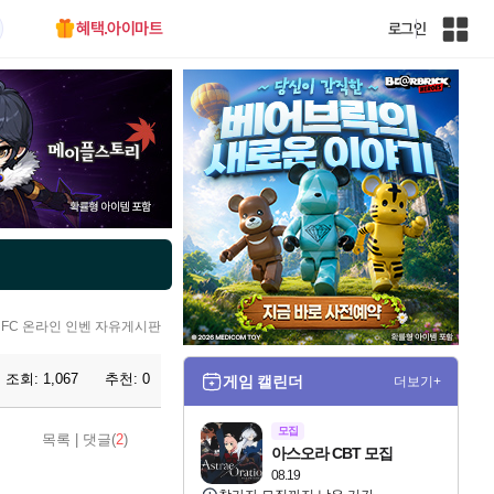
혜택.아이마트
로그인
인
벤
전
체
사
이
트
맵
FC 온라인 인벤 자유게시판
조회:
1,067
추천:
0
게임 캘린더
더보기+
모집
목록
|
댓글(
2
)
아스오라 CBT 모집
08.19