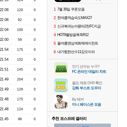
324
0
1
7월 30일 쿠폰모음
22:08
120
0
2
한여름역습속도MAX27
22:08
92
0
3
신규복귀는아묻따2천FC지급
22:04
100
0
4
HOT8월밤골폭죽R12
22:00
59
0
5
올여름엔삼색화채에이전트
21:54
175
0
6
내가찜한선수11강오이쉬
21:54
152
0
인기 선수는 누구?
21:51
145
0
FC 온라인 데일리 차트
21:49
204
0
필요 재료 OVR 확인
강화 부스트 도우미
21:49
129
0
21:48
175
0
By 테커
미니 페이스온 모음
21:48
124
0
추천 코스프레 갤러리
21:45
98
0