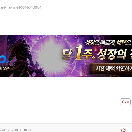
oard/fifaonline4/3146/8450934
)
공감
비공
0
(2025-07-10 00:38:24)
공감
비공
0