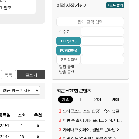
이적 시장 계산기
+모두 받기
[88]
[83]
고있으면 ㅋㅋ
요 필모
아이고... 길드내에서 쿠데타 일어났네
모든 바우에라 업그레이드 아이템 획득 위치 공략 (89
메이플
비스트
수수료
TOP(20%)
PC방(30%)
할인 금액
받을 금액
목록
글쓰기
최근 HOT한 콘텐츠
게임
IT
유머
연예
1
드래곤소드, 스팀 '압긍'…축하 댓글 달고 게임 코드 받자!
등록일
조회
추천
2
이번 주 출시! 게임프리크 신작, '비스트 오브 리인카네이션'
22:51
1
0
3
가레나·포켓페어, ‘팰월드 온라인’ 2026년 출시 예고
22:47
28
0
4
디바 잇는 '오버워치 한국 영웅', 메카 파일럿 디몬 나온다