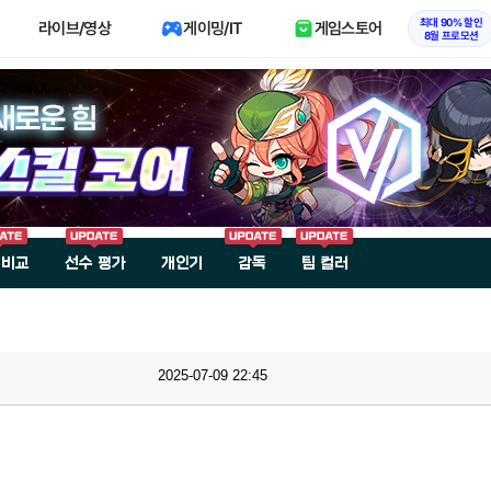
최대 90% 할인
라이브/영상
게이밍/IT
게임스토어
8월 프로모션
 비교
선수 평가
개인기
감독
팀 컬러
2025-07-09 22:45