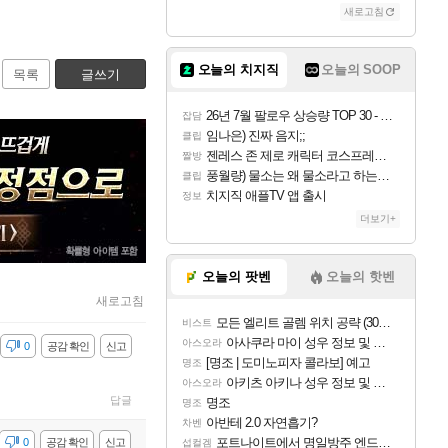
새로고침
오늘의 치지직
오늘의 SOOP
목록
글쓰기
26년 7월 팔로우 상승량 TOP 30 - 월간 치지직
잡담
임나은) 진짜 음지;;
클립
젠레스 존 제로 캐릭터 코스프레한 꽁주
짤방
풍월량) 물소는 왜 물소라고 하는거야? 아! 그만 ㅋㅋ 알았어 ㅋㅋ
클립
치지직 애플TV 앱 출시
정보
더보기+
오늘의 팟벤
오늘의 핫벤
새로고침
모든 엘리트 골렘 위치 공략 (30개) - 방랑 결투가
비스트
아사쿠라 마이 성우 정보 및 주요 필모
아스오라
감
0
공감 확인
신고
[명조 | 도미노피자 콜라보] 예고
명조
아키츠 아키나 성우 정보 및 주요 필모
아스오라
답글
명조
명조
아반테 2.0 자연흡기?
차벤
포트나이트에서 명일방주 엔드필드 [펠리카] 판매 예정
감
0
공감 확인
신고
섭컬겜