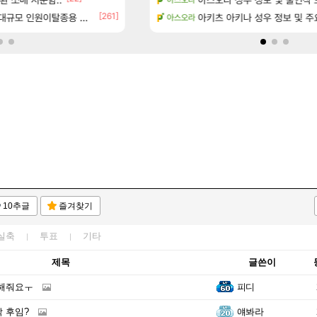
[261]
규모 인원이탈종용 추정사건
- 서리화신의 분노 티저
환산 13만 스펙으로 삐져서 매주 수로 10만점 치
아키츠 아키나 성우 정보 및 주
메이플
아스오라
10추글
즐겨찾기
실축
투표
기타
제목
글쓴이
 해줘요ㅜ
피디
 후임?
얘봐라