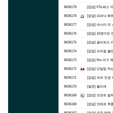
8636179
[잡담]
FSL패스 
8636178
[잡담]
피파닉 화목
8636177
[잡담]
네스타 닥 
8636176
[잡담]
10경미만 
8636175
[잡담]
굴리트도 
8636174
[잡담]
브라질 볼
8636173
[잡담]
Rm 피구 
8636172
[잡담]
단일팀 하
8636171
[잡담]
피파 인생 
8636170
[질문]
올리세
8636169
[잡담]
모먼트 발락
8636168
[잡담]
인테르 투톱
8636167
[잡담]
요즘 핫한 