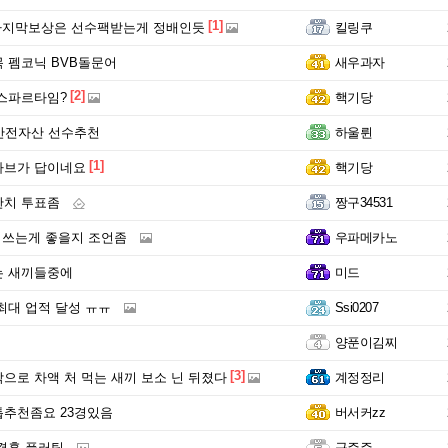
[1]
마지막보상은 선수팩받는게 정배인듯
킬링쿠
 펨코닉 BVB돌문어
새우과자
[2]
스파르타임?
핵기당
안전자산 선수추천
하울륀
[1]
라브가 답이네요
핵기당
란치 투표좀
짱구34531
뭐쓰는게 좋을지 조언좀
우파메카노
는 새끼들중에
미드
최대 업적 달성 ㅠㅠ
Ssi0207
양푼이김찌
[3]
으로 차액 처 먹는 새끼 보소 닌 뒤졌다
계정정리
추천좀요 23경있음
버서커zz
결혼 플러팅
구주주