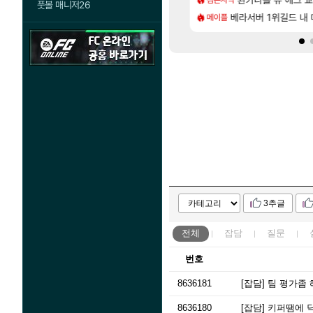
풋볼 매니저26
[83]
.. 길드내에서 쿠데타 일어났네
바우에라 업그레이드 아이템 획득 위치 공략 (89개)
베라서버 1위길드 내 대
라스트 에포크 시즌5 
메이플
PV
3추글
전체
잡담
질문
번호
8636181
[잡담]
팀 평가좀
8636180
[잡담]
키퍼땜에 닥