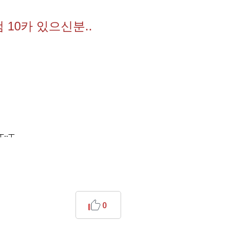
 10카 있으신분..
..ㅜ
0