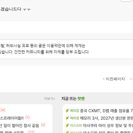
쓰겠습니드다 ㅜㅜ
이전페이지
지금 뜨는
팟벤
더보기+
[4]
성우 정보 및 주요 필모
펄없의 퍼주는듯하면서 악랄한 B
중국 CXMT, D램 매출 점유율 7%…
검은사막
해외겜
[1]
[5]
스프레이어들!!
위치 공략 (36개) - 미식가 도전과제
주말패키지 결과.....
메모리 3사, 2027년 생산분 완
리니지M
해외겜
[1]
[2]
[5]
?
던 일이 벌어진 참사 같음
D.mon 스킬셋 나왔다
아사쿠라 마이 성우 정보 및 주
오버워치
아스오라
[22]
환 쪼매 서운함..
과 앞으로의 예상 (루머)
영웅무기도안 제작 질문
아스오라 성우 정보 및 출연작 
SOL
아스오라