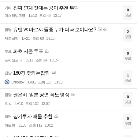
진짜 연계 잣대는 공미 추천 부탁
기타
0
댓글
미스터밥줘영
Lv.13
조회 49
13:17
유벤 vs 바르샤 둘중 누가 더 쌔보이나요?
잡담
2
댓글
제로꿀잼
Lv.21
조회 60
13:15
파초 시즌 투표
투표
0
댓글
프랑셀로나
Lv.11
조회 34
13:15
180경 좆되는잡팀
잡담
1
댓글
Orthodox
Lv.81
조회 118
13:13
권은비, 일본 공연 꼭노 영상
잡담
0
댓글
Zqisj
Lv.10
조회 132
13:02
장기투자 매물 추천
잡담
0
댓글
하울륀
Lv.33
조회 112
13:02