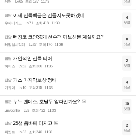
댓글
케머
Lv.65
조회 187
11:43
이제 신특백금은 건들지도못하겠네
잡담
4
댓글
우파메카노
Lv.71
조회 418
11:39
뻐칭코 코인30개 선수팩 까보신분 계실까요?
잡담
0
댓글
레알첼시적폐
Lv.37
조회 170
11:39
개인적인 신특 티어
잡담
2
댓글
히메스
Lv.52
조회 386
11:36
패스 마지막보상 정배
잡담
4
댓글
기유미
Lv.10
조회 315
11:33
누누 멘데스, 호날두 알파인가요?
질문
10
댓글
Jinyoonho
Lv.9
조회 422
11:33
25챔 음바페 터지고
잡담
2
댓글
쒸멩트
Lv.32
조회 340
11:31