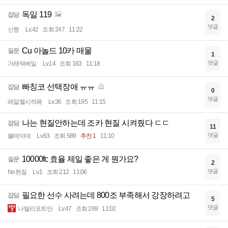
독일 119
잡담
2
댓글
신짱
Lv.42
조회 247
11:22
Cu 아놀드 10카 매물
질문
1
댓글
가래떡베일
Lv.14
조회 163
11:18
빠칭코 선택장애 ㅠㅠ
잡담
0
댓글
레알첼시적폐
Lv.36
조회 195
11:15
나는 현질안하는데 조카 현질 시켜줬다 ㄷㄷ
잡담
11
댓글
볼테마데
Lv.63
조회 589
추천 1
11:10
10000fc 효율 제일 좋은 게 뭔가요?
질문
2
댓글
No현질
Lv.1
조회 212
11:06
필요한 선수 사려는데 800조 부족해서 강장하려고
잡담
5
댓글
나탈리포트만
Lv.47
조회 269
11:02