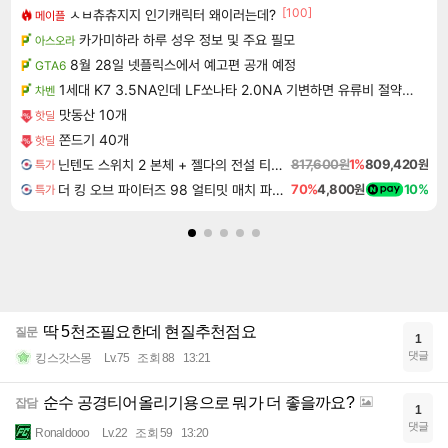
[100]
ㅅㅂ츄츄지지 인기캐릭터 왜이러는데?
메이플
카가미하라 하루 성우 정보 및 주요 필모
아스오라
8월 28일 넷플릭스에서 예고편 공개 예정
GTA6
1세대 K7 3.5NA인데 LF쏘나타 2.0NA 기변하면 유류비 절약이 얼마나 될까요..?
차벤
맛동산 10개
핫딜
쫀드기 40개
핫딜
닌텐도 스위치 2 본체 + 젤다의 전설 티어스 오브 더 킹덤 닌텐도 스위치 2 에디션 + 젤다의 전설 브레스 오브 더 와일드 닌텐도 스위치 2 에디션 번들
817,600원
1%
809,420원
특가
더 킹 오브 파이터즈 98 얼티밋 매치 파이널 에디션 THE KING OF FIGHTERS 98 ULTIMATE MATCH FINAL EDITION
70%
4,800원
10%
특가
딱 5천조필요한데 현질추천점요
질문
1
댓글
킹스갓스몽
Lv.75
조회 88
13:21
순수 공경티어올리기용으로 뭐가 더 좋을까요?
잡담
1
댓글
Ronaldooo
Lv.22
조회 59
13:20