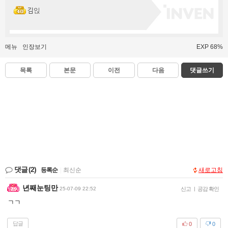
김읹
메뉴
인장보기
EXP 68%
목록
본문
이전
다음
댓글쓰기
댓글
(2)
등록순
|
최신순
새로고침
년째눈팅만
25-07-09 22:52
신고
|
공감 확인
ㄱㄱ
답글
0
0