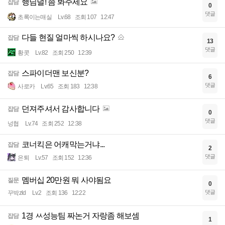
행님덜! 좀 봐주세요
잡담
0
댓글
초록이는매실
Lv.68
조회 107
12:47
다들 현질 얼마씩 하시나요?
잡담
13
댓글
황콧
Lv.82
조회 250
12:39
스파이더맨 보신분?
잡담
6
댓글
사로카
Lv.65
조회 183
12:38
던져주셔서 감사합니다
잡담
0
댓글
넝협
Lv.74
조회 252
12:38
코너킥은 어캐막는거냐...
잡담
2
댓글
은퇴
Lv.57
조회 152
12:36
멤버십 20만원 뭐 사야됨요
질문
0
댓글
꾸박zld
Lv.2
조회 136
12:22
1경 ㅆ성능팀 짜논거 자랑좀 해보셈
잡담
1