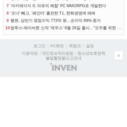
7
‘아키에이지 S: 자유의 해협’ PC MMORPG로 개발한다
8
'오너' 빼고, '페인터' 출전한 T1, 한화생명에 패배
9
웹젠, 상반기 영업수익 773억 원…순이익 89% 증가
10
컴투스-에이버튼 신작 '제우스' 8월 26일 출시…"모두를 위한 경쟁"
로그인
PC화면
퀵링크
설정
청소년보호정책
이용약관
개인정보처리방침
▲
불법촬영물신고안내
(주)
인
벤