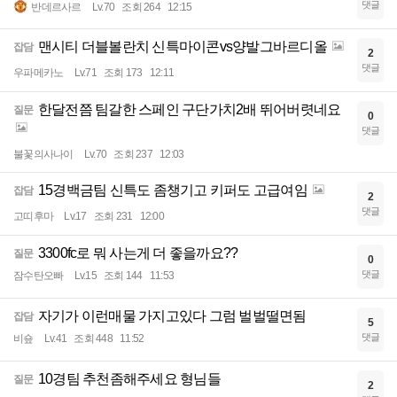
댓글
반데르사르
Lv.70
조회 264
12:15
맨시티 더블볼란치 신특마이콘vs양발그바르디올
잡담
2
댓글
우파메카노
Lv.71
조회 173
12:11
한달전쯤 팀갈한 스페인 구단가치2배 뛰어버렷네요
질문
0
댓글
불꽃의사나이
Lv.70
조회 237
12:03
15경백금팀 신특도 좀챙기고 키퍼도 고급여임
잡담
2
댓글
고띠후마
Lv.17
조회 231
12:00
3300fc로 뭐 사는게 더 좋을까요??
질문
0
댓글
잠수탄오빠
Lv.15
조회 144
11:53
자기가 이런매물 가지고있다 그럼 벌벌떨면됨
잡담
5
댓글
비숖
Lv.41
조회 448
11:52
10경팀 추천좀해주세요 형님들
질문
2