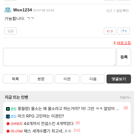
Won1234
25-07-09 23:02
신고
|
공감 확인
가능합니다. ㄱㄱ
답글
0
0
새로고침
등록
목록
본문
이전
다음
댓글보기
지금 뜨는 인벤
더보기+
[8]
풍월량) 물소는 왜 물소라고 하는거야? 아! 그만 ㅋㅋ 알았어 ㅋㅋ
클립
마크 RPG 고민하는 이경민?
클립
[8]
44개까서 전설스킨 4개먹었다
오버워치
[10]
패스 세계수뽑기 최고네..ㄷㄷ
리니지M