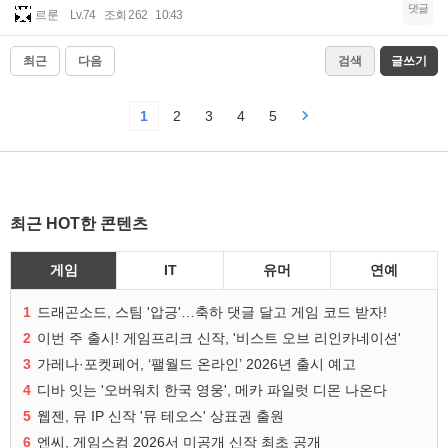
댓글
르룬
Lv.74
조회 262
10:43
최근
다음
검색
글쓰기
1
2
3
4
5
최근 HOT한 콘텐츠
게임
IT
유머
연예
1
드래곤소드, 스팀 '압긍'…축하 댓글 달고 게임 코드 받자!
2
이번 주 출시! 게임프리크 신작, '비스트 오브 리인카네이션'
3
가레나·포켓페어, ‘팰월드 온라인’ 2026년 출시 예고
4
디바 잇는 '오버워치 한국 영웅', 메카 파일럿 디몬 나온다
5
웹젠, 뮤 IP 신작 '뮤 테오스' 상표권 출원
6
엔씨, 게임스컴 2026서 미공개 신작 최초 공개