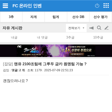
FC 온라인
인벤
3추
자게
팁게
선수 DB
선수 평가
자유 게시판
전체보기
공
검
글
지
색
내글
내 댓글
3추글
10추글
on/off
쓰
기
[잡담]
맨유 2100조팀에 그루두 금카 원맨팀 가능 ?
김읹
댓글: 2 개
조회:
1179
2025-07-09 22:51:23
괜찮으려나요 ?