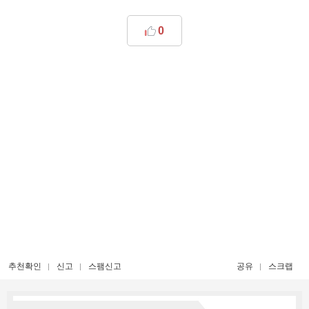
0
추천확인
신고
스팸신고
공유
스크랩