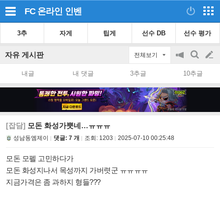
FC 온라인
인벤
3추
자게
팁게
선수 DB
선수 평가
자유 게시판
전체보기
공
검
글
지
색
내글
내 댓글
3추글
10추글
on/off
쓰
기
[잡담]
모돈 화성가뿟네…ㅠㅠㅠ
성남동엠제이
댓글: 7 개
조회:
1203
2025-07-10 00:25:48
모돈 모펠 고민하다가
모돈 화성지나서 목성까지 가버렷군 ㅠㅠㅠㅠ
지금가격은 좀 과하지 형들???