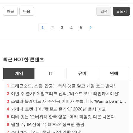
최근
다음
검색
글쓰기
1
2
3
4
5
최근 HOT한 콘텐츠
게임
IT
유머
연예
1
드래곤소드, 스팀 '압긍'…축하 댓글 달고 게임 코드 받자!
2
이번 주 출시! 게임프리크 신작, '비스트 오브 리인카네이션'
3
스텔라 블레이드 새 주인공 이비가 부릅니다, 'Wanna be in LOVE' 뮤비 공개
4
가레나·포켓페어, ‘팰월드 온라인’ 2026년 출시 예고
5
디바 잇는 '오버워치 한국 영웅', 메카 파일럿 디몬 나온다
6
웹젠, 뮤 IP 신작 '뮤 테오스' 상표권 출원
7
소니 “PS 디스크 중단, 사업 영향 없다”