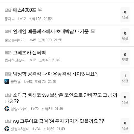
패스4000포
잡담
0
댓글
뭉치디
Lv.12
조회 123
21:52
인게임 배틀패스에서 초대박남 내기준
잡담
0
댓글
불쏘는파이리
Lv.45
조회 100
21:50
고레츠카 센터백
질문
0
댓글
법사하고싶다
Lv.22
조회 48
21:49
팀성향 공격적 --> 매우공격적 차이있나요?
잡담
1
댓글
굳맨남
Lv.43
조회 75
21:49
소과금 빠칭코 sss 보상은 코인으로 안바꾸고 그냥 까
잡담
0
나요??
댓글
밀양아가씨
Lv.72
조회 51
21:49
wg 크루이프 급여 34 투자 가치가 있을까요 ??
잡담
0
댓글
전설의6분대
Lv.34
조회 39
21:49