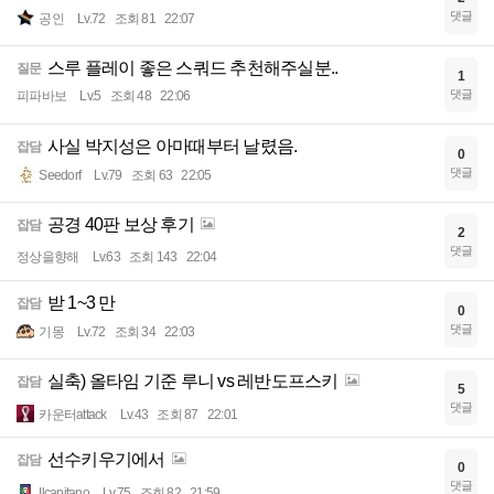
댓글
공인
Lv.72
조회 81
22:07
스루 플레이 좋은 스쿼드 추천해주실분..
질문
1
댓글
피파바보
Lv.5
조회 48
22:06
사실 박지성은 아마때부터 날렸음.
잡담
0
댓글
Seedorf
Lv.79
조회 63
22:05
공경 40판 보상 후기
잡담
2
댓글
정상을향해
Lv.63
조회 143
22:04
받 1~3 만
잡담
0
댓글
기몽
Lv.72
조회 34
22:03
실축) 올타임 기준 루니 vs 레반도프스키
잡담
5
댓글
카운터attack
Lv.43
조회 87
22:01
선수키우기에서
잡담
0
댓글
Ilcapitano
Lv.75
조회 82
21:59