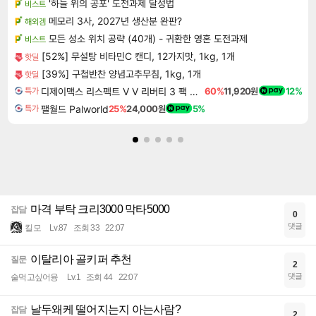
'하늘 위의 공포' 도전과제 달성법
비스트
메모리 3사, 2027년 생산분 완판?
해외겜
모든 성소 위치 공략 (40개) - 귀환한 영혼 도전과제
비스트
[52%] 무설탕 비타민C 캔디, 12가지맛, 1kg, 1개
핫딜
[39%] 구첩반찬 양념고추무침, 1kg, 1개
핫딜
디제이맥스 리스펙트 V V 리버티 3 팩 DJMAX RESPECT V V Liberty 3 Pack DLC
60%
11,920원
12%
특가
팰월드 Palworld
25%
24,000원
5%
특가
마격 부탁 크리3000 막타5000
잡담
0
댓글
킬모
Lv.87
조회 33
22:07
이탈리아 골키퍼 추천
질문
2
댓글
술먹고싶어융
Lv.1
조회 44
22:07
날두왜케 떨어지는지 아는사람?
잡담
2