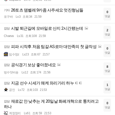
26토츠 뎀벨레 9카좀 사주세요 멋진형님들
기타
0
댓글
포구뱌
Lv.3
조회 34
21:59
시발 퇴근길에 모바일로 산지 2시간됐는데
잡담
2
댓글
Chaeva
Lv.31
조회 108
21:59
피파 시작후 처음 팀갈 AS로마 대만족의 첫 글작성
잡담
0
댓글
임수정z
Lv.23
조회 67
21:57
공식경기 보상 좋아졌네요
잡담
8
댓글
빙수맛비숑
Lv.12
조회 174
21:56
지금 선수 시세가 왜케 와리가리 하누 ㄷㄷ
잡담
1
댓글
공인
Lv.72
조회 103
21:53
재료값 안 낮추는 게 20일날 화폐개혁으로 퉁치려고
잡담
0
하나
댓글
계정정리
Lv.61
조회 59
21:53