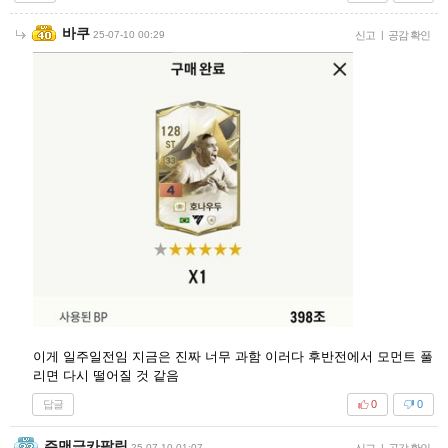
바쿠
25-07-10 00:29
신고
|
공감 확인
이게 일주일전임 지금은 진짜 너무 과함 이러다 후반전에서 모먼트 풀
리면 다시 떨어질 것 같음
답글
0
0
주맨금카팔림
25-07-10 01:07
신고
|
공감 확인