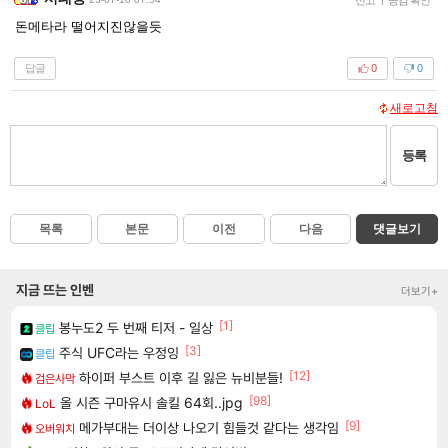
돈메타라 떨어지진않을듯
답글
0
0
새로고침
등록
목록
본문
이전
다음
댓글보기
지금 뜨는 인벤
더보기+
[1]
봉누도2 두 번째 티저 - 일상
클립
[3]
주식 UFC라는 우정잉
클립
[12]
하이퍼 부스트 이후 길 잃은 뉴비분들!
검은사막
[98]
올 시즌 구마유시 솔킬 64회..jpg
LoL
[9]
메가부대는 더이상 나오기 힘들것 같다는 생각임
오버워치