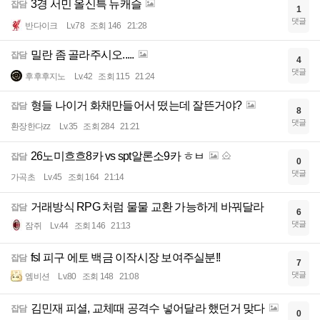
3경 서민 올신특 뉴캐슬
잡담
1
댓글
반다이크
Lv.78
조회 146
21:28
밀란 좀 골라주시오.....
잡담
4
댓글
후후후지노
Lv.42
조회 115
21:24
형들 나이거 화채만들어서 떴는데 잘뜬거야?
잡담
8
댓글
환장한다zz
Lv.35
조회 284
21:21
26노미흐흐8카 vs spt알론소9카 ㅎㅂ
잡담
0
댓글
가곡초
Lv.45
조회 164
21:14
거래방식 RPG 처럼 물물 교환 가능하게 바꿔달라
잡담
6
댓글
잠쥐
Lv.44
조회 146
21:13
fsl 피구 에토 백금 이작시장 보여주실분!!
잡담
7
댓글
엠비션
Lv.80
조회 148
21:08
김민재 피셜, 교체때 공격수 넣어달라 했던거 맞다
잡담
0