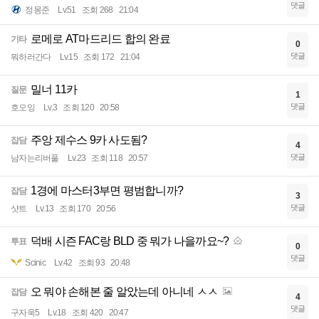
댓글
정몽준
Lv.51
조회 268
21:04
로메로 AT마드리드 합의 완료
기타
0
댓글
뭐하러간다
Lv.15
조회 172
21:04
밀너 11카
질문
1
댓글
호오잉
Lv.3
조회 120
20:58
주앙 제수스 9카 사도됨?
잡담
4
댓글
남자는리버풀
Lv.23
조회 118
20:57
1경에 마스터3부면 평범합니까?
잡담
3
댓글
샷트
Lv.13
조회 170
20:56
덕배 시즌 FAC랑 BLD 중 뭐가 나을까요~?
투표
0
댓글
Scinic
Lv.42
조회 93
20:48
오 뭐야 손해본 줄 알았는데 아니네 ㅅㅅ
잡담
4
댓글
구자욱5
Lv.18
조회 420
20:47