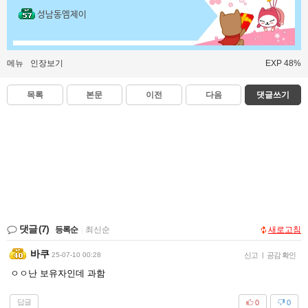
성남동엠제이
메뉴
인장보기
EXP 48%
목록
본문
이전
다음
댓글쓰기
댓글
(7)
등록순
|
최신순
새로고침
바쿠
25-07-10 00:28
신고
|
공감 확인
ㅇㅇ난 보유자인데 과함
답글
0
0