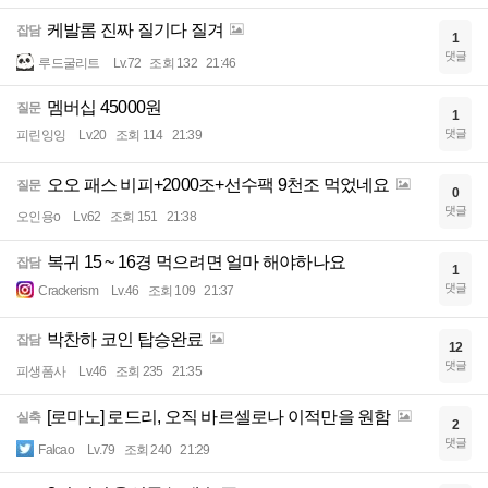
케발롬 진짜 질기다 질겨
잡담
1
댓글
루드굴리트
Lv.72
조회 132
21:46
멤버십 45000원
질문
1
댓글
피린잉잉
Lv.20
조회 114
21:39
오오 패스 비피+2000조+선수팩 9천조 먹었네요
질문
0
댓글
오인용o
Lv.62
조회 151
21:38
복귀 15 ~ 16경 먹으려면 얼마 해야하나요
잡담
1
댓글
Crackerism
Lv.46
조회 109
21:37
박찬하 코인 탑승완료
잡담
12
댓글
피생폼사
Lv.46
조회 235
21:35
[로마노] 로드리, 오직 바르셀로나 이적만을 원함
실축
2
댓글
Falcao
Lv.79
조회 240
21:29