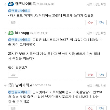
맨유나이티드
25-07-20 14:39
신고
|
공감 확인
@맨유나이티드
- 래시포드 마지막 AV커리어는 25인데 빠르게 쓰다가 잘못침
답글
0
0
Idonagg
25-07-20 19:22
신고
|
공감 확인
@맨유나이티드
고점은 래시포드가 높다? 뭐 그렇다고 해도(팀 수
준 차이 고려하면?)
23시즌 부터 지금까지 계속 못하고 있는데 지금 바르샤 가서 잘해
서 주전을 먹는다?
말이 되겠음?
답글
0
0
냥이가최고
25-07-20 22:38
신고
|
공감 확인
@맨유나이티드
인터넷에서 기록복붙해온다고 축잘알같이 안보여
요 형님 저도 축구 수십년 봤지만 래시포드가 하피냐보다 위라는
건 좀 긁히네요
답글
1
0