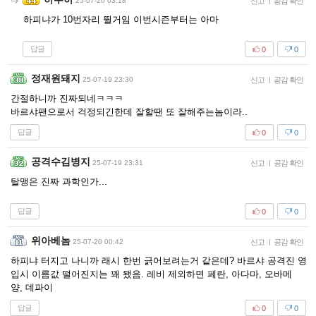
25-07-20 03:18
신고
|
공감 확인
하피냐가 10번자리 뛸거임 이번시즌부터는 아마
답글
0
0
정재원돼지
25-07-19 23:30
신고
|
공감 확인
간절하니까 진짜되네ㅋㅋㅋ
바르샤팬으로서 걱정되긴한데 잘할땐 또 잘해주는놈이라..
답글
0
0
공격수김병지
25-07-19 23:31
신고
|
공감 확인
탈맹은 진짜 과학인가...
답글
0
0
위아베놈
25-07-20 00:42
신고
|
공감 확인
하피냐 터지고 나니까 래시 한번 긁어보려는거 같은데? 바르샤 공격진 영
입시 이름값 떨어진지는 꽤 됐음. 레비 제외하면 페란, 아다마, 오바메
양, 데파이
답글
0
0