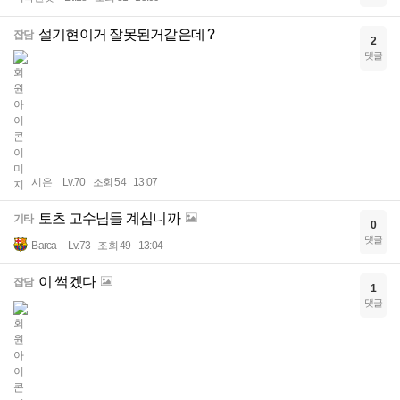
설기현이거 잘못된거같은데 ?
잡담
2
댓글
시은
Lv.70
조회 54
13:07
토츠 고수님들 계십니까
기타
0
댓글
Barca
Lv.73
조회 49
13:04
이 썩겠다
잡담
1
댓글