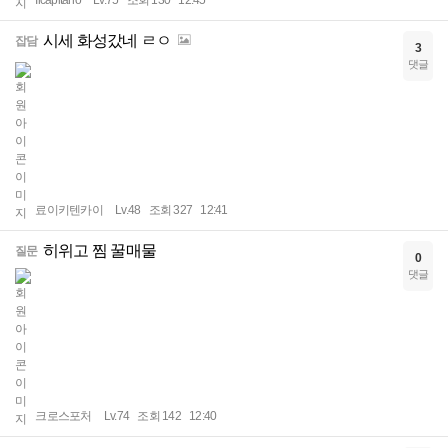
Ilcapitano
Lv.75
조회 130
12:45
시세 화성갔네 ㄹㅇ
잡담
3
댓글
료이키텐카이
Lv.48
조회 327
12:41
히위고 찜 꿀매물
질문
0
댓글
크로스포처
Lv.74
조회 142
12:40