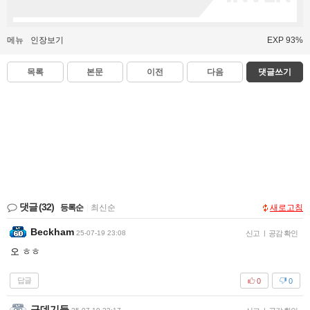
메뉴
인장보기
EXP 93%
목록
본문
이전
다음
댓글쓰기
댓글
(32)
등록순
|
최신순
새로고침
Beckham
25-07-19 23:08
신고
|
공감 확인
오 ㅎㅎ
답글
0
0
구데기들