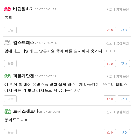
배경원화가
25-07-20 01:51
신고
|
공감 확인
ㅈㄹ
답글
0
0
감스트레스
25-07-20 02:14
신고
|
공감 확인
임대라도 어떻게 그 많은자원 중에 얘를 임대하냐 웃기네 ㅋㅋㅋㅋ
답글
0
0
피온개망겜
25-07-20 07:18
신고
|
공감 확인
얘 뛰게 할 바에 유망주들 경험 쌓게 해주는게 나을텐데...안토니 베티스
에서 뛰는 거 보고 래시포드 함 긁어본건가?
답글
0
0
토레스셀로나
25-07-20 09:45
신고
|
공감 확인
똥쉬포드ㅅㅂ
답글
0
0