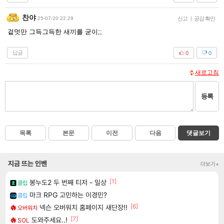
찬야
25-07-20 22:29
신고
|
공감 확인
겉멋만 그득그득한 새끼를 굳이;;
답글
0
0
새로고침
등록
목록
본문
이전
다음
댓글보기
지금 뜨는 인벤
더보기+
[1]
봉누도2 두 번째 티저 - 일상
클립
마크 RPG 고민하는 이경민?
클립
[6]
넥슨 오버워치 홈페이지 새단장!!
오버워치
[7]
도와주세요..!
SOL