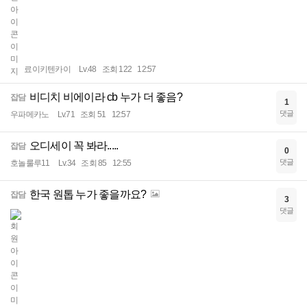
료이키텐카이
Lv.48
조회 122
12:57
비디치 비에이라 cb 누가 더 좋음?
잡담
1
댓글
우파메카노
Lv.71
조회 51
12:57
오디세이 꼭 봐라.....
잡담
0
댓글
호놀룰루11
Lv.34
조회 85
12:55
한국 원톱 누가 좋을까요?
잡담
3
댓글