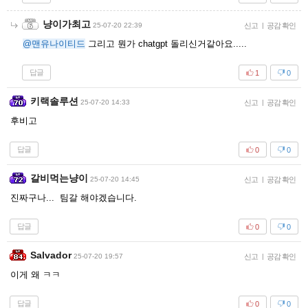
냥이가최고
25-07-20 22:39
신고
|
공감 확인
@맨유나이티드
그리고 뭔가 chatgpt 돌리신거같아요.....
답글
1
0
키랙솔루션
25-07-20 14:33
신고
|
공감 확인
후비고
답글
0
0
갈비먹는냥이
25-07-20 14:45
신고
|
공감 확인
진짜구나... 팀갈 해야겠습니다.
답글
0
0
Salvador
25-07-20 19:57
신고
|
공감 확인
이게 왜 ㅋㅋ
답글
0
0