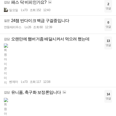
패스 닥 비피인가요?
잡담
2
댓글
일요일
Lv.73
조회 152
12:40
24챔 반다이크 백금 구걸중입니다
질문
0
댓글
연동테리우스
Lv.26
조회 60
12:39
오랜만에 햄버거좀 배달시켜서 먹으려 했는데
잡담
13
댓글
벤제마
Lv.73
조회 117
12:38
유니폼, 축구화 보정론임니다
잡담
14
댓글