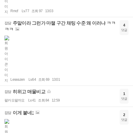
Rmcf
Lv.77
조회 97
13:03
주말이라 그런가 마챌 구간 채팅 수준 왜 이러냐 ㅋㅋ
잡담
4
ㅋㅋ
댓글
Leseazen
Lv.64
조회 69
13:01
히위고 매물비교
잡담
1
댓글
팔카오팔까요
Lv.41
조회 84
12:59
이게 붙네;;
잡담
2
댓글