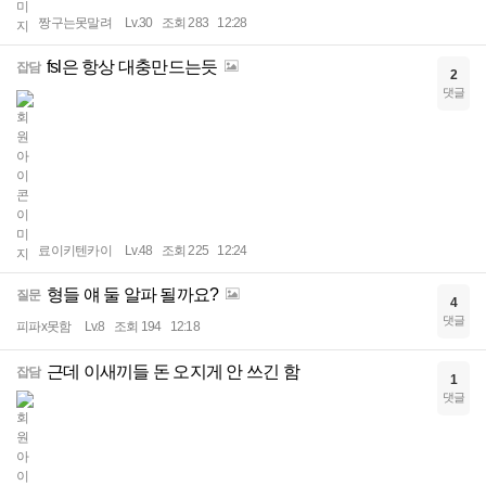
짱구는못말려
Lv.30
조회 283
12:28
fsl은 항상 대충만드는듯
잡담
2
댓글
료이키텐카이
Lv.48
조회 225
12:24
형들 얘 둘 알파 될까요?
질문
4
댓글
피파x못함
Lv.8
조회 194
12:18
근데 이새끼들 돈 오지게 안 쓰긴 함
잡담
1
댓글