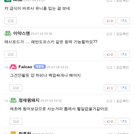
25-07-19 23:20
신고
|
공감 확인
캬 급식이 바르사 유니폼 입는 걸 보네
답글
0
0
아약스맨
25-07-19 23:30
신고
|
공감 확인
래시포드가 .... 레반도프스키 같은 등딱 가능할까요??
답글
0
0
Falcao
25-07-19 23:31
신고
|
공감 확인
그건안될듯 걍 하피냐 백업싸개나 해야지
답글
1
0
정재원돼지
25-07-19 23:32
신고
|
공감 확인
애초에 윙어보강으로 사는거라 톱에서 뛸일없을거같아요
답글
0
0
하투하