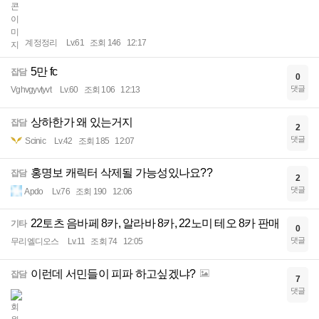
계정정리
Lv.61
조회 146
12:17
5만 fc
잡담
0
댓글
Vghvgyvtyvt
Lv.60
조회 106
12:13
상하한가 왜 있는거지
잡담
2
댓글
Scinic
Lv.42
조회 185
12:07
홍명보 캐릭터 삭제될 가능성있나요??
잡담
2
댓글
Apdo
Lv.76
조회 190
12:06
22토츠 음바페 8카, 알라바 8카, 22노미 테오 8카 판매
기타
0
댓글
무리엘디오스
Lv.11
조회 74
12:05
이런데 서민들이 피파 하고싶겠냐?
잡담
7
댓글