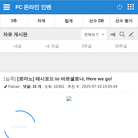
FC 온라인
인벤
3추
자게
팁게
선수 DB
선수 평가
자유 게시판
전체보기
공
검
글
지
색
내글
내 댓글
3추글
10추글
on/off
쓰
기
[실축]
[로마노] 래시포드 to 바르셀로나, Here we go!
Falcao
댓글: 32 개
조회:
10361
추천:
8
2025-07-19 23:05:44
X LOADING