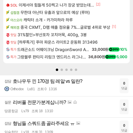
[2]
이제서야 힘들게 50찍고 나가 장궁 받았는데...
SOL
무한대 아난타 유출과 앞으로의 예상 (루머)
섭컬겜
캐릭터 소개 - 카가미하라 하루
아스오라
[1]
중국 CXMT, D램 매출 점유율 7%…글로벌 4위로 부상
해외겜
31%할인>부산포차 꼬치어묵, 400g, 3봉
핫딜
[하루특가] 푸마 파운스 라이트2 운동화 313496
핫딜
드래곤소드 어웨이크닝 DragonSword Awakening
33,000원
10%
특가
그랑블루 판타지 리링크 엔드리스 라그나로크 업그레이드 킷 Granblue Fantasy Relink Endless Ragnarok Upgrade Kit DLC
36,800원
5,000
특가
호나우두 낀 170경 팀 레알 vs 밀란?
잡담
0
댓글
Orthodox
Lv.81
조회 0
13:16
리버풀 전문가분계십니까?
질문
0
댓글
땅콩항공
Lv.79
조회 18
13:10
형님들 스쿼드좀 골라주세요 ㅠ
잡담
0
댓글
익숙한맛
Lv.18
조회 31
13:09