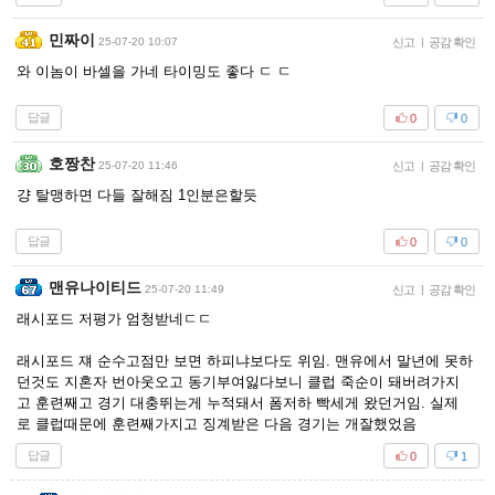
민짜이
25-07-20 10:07
신고
|
공감 확인
와 이놈이 바셀을 가네 타이밍도 좋다 ㄷ ㄷ
답글
0
0
호짱찬
25-07-20 11:46
신고
|
공감 확인
걍 탈맹하면 다들 잘해짐 1인분은할듯
답글
0
0
맨유나이티드
25-07-20 11:49
신고
|
공감 확인
래시포드 저평가 엄청받네ㄷㄷ
래시포드 쟤 순수고점만 보면 하피냐보다도 위임. 맨유에서 말년에 못하
던것도 지혼자 번아웃오고 동기부여잃다보니 클럽 죽순이 돼버려가지
고 훈련째고 경기 대충뛰는게 누적돼서 폼저하 빡세게 왔던거임. 실제
로 클럽때문에 훈련째가지고 징계받은 다음 경기는 개잘했었음
답글
0
1