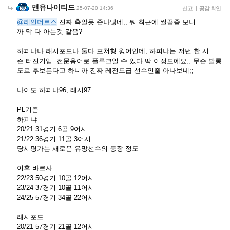
맨유나이티드
25-07-20 14:36
신고
|
공감 확인
@레인더르스
진짜 축알못 존나많네;; 뭐 최근에 찔끔좀 보니
까 막 다 아는것 같음?
하피냐나 래시포드나 둘다 포쳐형 윙어인데, 하피냐는 저번 한 시
즌 터진거임. 전문용어로 플루크일 수 있다 딱 이정도에요;; 무슨 발롱
도르 후보든다고 하니까 진짜 레전드급 선수인줄 아나보네;;
나이도 하피냐96, 래시97
PL기준
하피냐
20/21 31경기 6골 9어시
21/22 36경기 11골 3어시
당시평가는 새로운 유망선수의 등장 정도
이후 바르사
22/23 50경기 10골 12어시
23/24 37경기 10골 11어시
24/25 57경기 34골 22어시
래시포드
20/21 57경기 21골 12어시