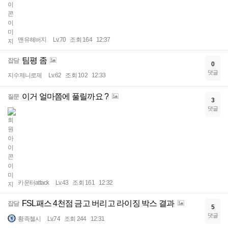
맨유해버지
Lv.70
조회 164
12:37
팀평 좀
잡담
0
댓글
지수제니로제
Lv.62
조회 102
12:33
이거 얼마쯤에 풀릴까요 ?
질문
3
댓글
카운터attack
Lv.43
조회 161
12:32
FSL패스 4천점 금고 버리고 라이징 박스 결과
잡담
5
댓글
황족첼시
Lv.74
조회 244
12:31