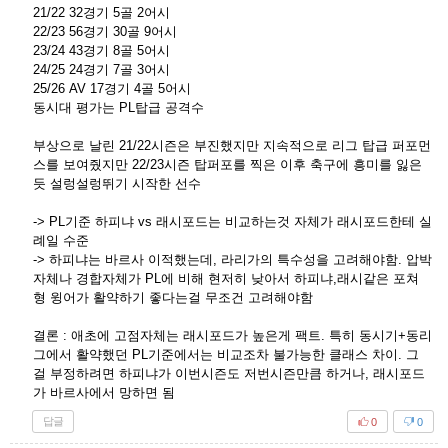
21/22 32경기 5골 2어시
22/23 56경기 30골 9어시
23/24 43경기 8골 5어시
24/25 24경기 7골 3어시
25/26 AV 17경기 4골 5어시
동시대 평가는 PL탑급 공격수
부상으로 날린 21/22시즌은 부진했지만 지속적으로 리그 탑급 퍼포먼
스를 보여줬지만 22/23시즌 탑퍼포를 찍은 이후 축구에 흥미를 잃은
듯 설렁설렁뛰기 시작한 선수
-> PL기준 하피냐 vs 래시포드는 비교하는것 자체가 래시포드한테 실
례일 수준
-> 하피냐는 바르사 이적했는데, 라리가의 특수성을 고려해야함. 압박
자체나 경합자체가 PL에 비해 현저히 낮아서 하피냐,래시같은 포쳐
형 윙어가 활약하기 좋다는걸 무조건 고려해야함
결론 : 애초에 고점자체는 래시포드가 높은게 팩트. 특히 동시기+동리
그에서 활약했던 PL기준에서는 비교조차 불가능한 클래스 차이. 그
걸 부정하려면 하피냐가 이번시즌도 저번시즌만큼 하거나, 래시포드
가 바르사에서 망하면 됨
답글
0
0