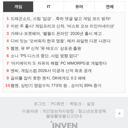
게임
IT
유머
연예
1
드래곤소드, 스팀 '압긍'…축하 댓글 달고 게임 코드 받자!
2
이번 주 출시! 게임프리크 신작, '비스트 오브 리인카네이션'
3
가레나·포켓페어, ‘팰월드 온라인’ 2026년 출시 예고
4
디바 잇는 '오버워치 한국 영웅', 메카 파일럿 디몬 나온다
5
웹젠, 뮤 IP 신작 '뮤 테오스' 상표권 출원
6
소니 “PS 디스크 중단, 사업 영향 없다”
7
‘아키에이지 S: 자유의 해협’ PC MMORPG로 개발한다
8
엔씨, 게임스컴 2026서 미공개 신작 최초 공개
9
갈피를 잡지 못한 젠지, DK에게도 0:2 패배
10
웹젠, 상반기 영업수익 773억 원…순이익 89% 증가
로그인
PC화면
퀵링크
설정
청소년보호정책
이용약관
개인정보처리방침
▲
불법촬영물신고안내
(주)