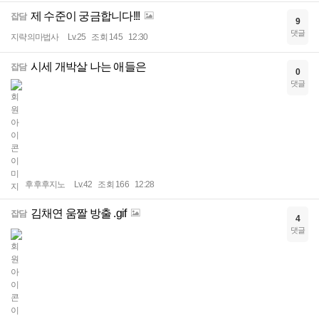
제 수준이 궁금합니다!!!
잡담
9
댓글
지략의마법사
Lv.25
조회 145
12:30
시세 개박살 나는 애들은
잡담
0
댓글
후후후지노
Lv.42
조회 166
12:28
김채연 움짤 방출 .gif
잡담
4
댓글