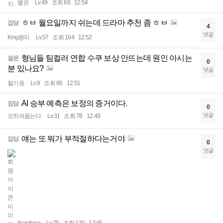
별은
Lv.49
조회 66
12:54
ㅎㅂ 월요일까지 쉬는데 드라마 추천 좀 ㅎㅂ
잡담
4
댓글
King왕리
Lv.57
조회 164
12:52
형님들 팀컬러 연합 수쿠 보상 안뜨는데 원인 아시는
질문
0
분 있나요?
댓글
철기둥
Lv.9
조회 66
12:51
AI 승부 예측은 보정의 증거이다.
잡담
0
댓글
오히려돕는다
Lv.31
조회 78
12:49
얘는 또 뭐가 부적절하다는거야
잡담
0
댓글