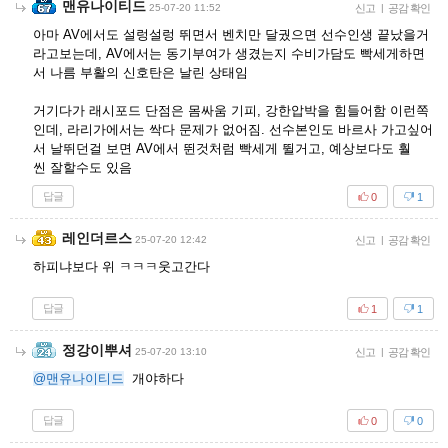
맨유나이티드
25-07-20 11:52
신고
|
공감 확인
아마 AV에서도 설렁설렁 뛰면서 벤치만 달궜으면 선수인생 끝났을거
라고보는데, AV에서는 동기부여가 생겼는지 수비가담도 빡세게하면
서 나름 부활의 신호탄은 날린 상태임
거기다가 래시포드 단점은 몸싸움 기피, 강한압박을 힘들어함 이런쪽
인데, 라리가에서는 싹다 문제가 없어짐. 선수본인도 바르사 가고싶어
서 날뛰던걸 보면 AV에서 뛴것처럼 빡세게 뛸거고, 예상보다도 훨
씬 잘할수도 있음
답글
0
1
레인더르스
25-07-20 12:42
신고
|
공감 확인
하피냐보다 위 ㅋㅋㅋ웃고간다
답글
1
1
정강이뿌셔
25-07-20 13:10
신고
|
공감 확인
@맨유나이티드
개야하다
답글
0
0