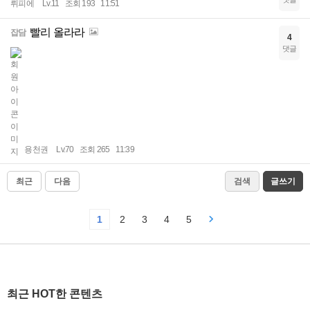
뤼피에
Lv.11
조회 193
11:51
빨리 올라라
잡담
4
댓글
용천권
Lv.70
조회 265
11:39
최근
다음
검색
글쓰기
1
2
3
4
5
최근 HOT한 콘텐츠