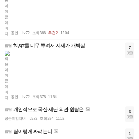
공인
Lv.72
조회 386
추천 2
12:04
fsl,spt를 너무 뿌려서 시세가 개박살
잡담
7
댓글
공인
Lv.72
조회 378
11:54
개인적으로 국산 세단 외관 원탑은
잡담
3
댓글
콩순이김치녀
Lv.72
조회 284
11:52
팀이렇게 짜려는디
잡담
1
댓글