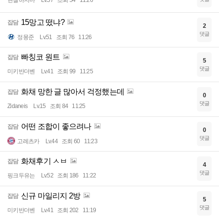
현질하지마
Lv.57
조회 54
11:26
15망고 떴냐?
잡담
2
댓글
정몽준
Lv.51
조회 76
11:26
빠칭코 원트
잡담
5
댓글
미키반더벤
Lv.41
조회 99
11:25
화채 망한 글 많아서 걱정했는데
잡담
0
댓글
Zidaneis
Lv.15
조회 84
11:25
어떤 조합이 좋으려나
잡담
0
댓글
고레츠카
Lv.44
조회 60
11:23
화채후기 ㅅㅂ
잡담
4
댓글
핑크두유는
Lv.52
조회 186
11:22
신규 마일리지 2방
잡담
5
댓글
미키반더벤
Lv.41
조회 202
11:19