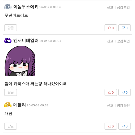
이놈무스에키
26-05-08 00:36
신고
|
공감 확인
무관마드리드
답글
0
0
앤서니테일러
26-05-08 08:01
신고
|
공감 확인
팀에 카리스마 쩌는형 하나있어야해
답글
0
0
메들리
26-05-08 09:38
신고
|
공감 확인
개판
답글
0
0