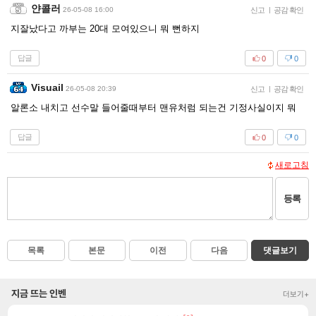
얀콜러
26-05-08 16:00
신고
|
공감 확인
지잘났다고 까부는 20대 모여있으니 뭐 뻔하지
답글
0
0
Visuail
26-05-08 20:39
신고
|
공감 확인
알론소 내치고 선수말 들어줄때부터 맨유처럼 되는건 기정사실이지 뭐
답글
0
0
새로고침
등록
목록
본문
이전
다음
댓글보기
지금 뜨는 인벤
더보기+