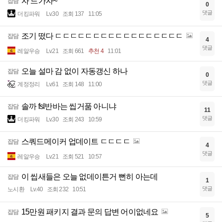
자 드가자~
잡담
0
댓글
더킹파워
Lv.30
조회 137
11:05
조기 떴다 ㄷㄷㄷㄷㄷㄷㄷㄷㄷㄷㄷㄷㄷㄷㄷㄷㄷ
잡담
4
댓글
레알우승
Lv.21
조회 661
추천 4
11:01
오늘 설마 감 없이 자동갱신 하나
잡담
0
댓글
계정정리
Lv.61
조회 148
11:00
솔까 fsl반바는 씹거품 아니냐
잡담
11
댓글
더킹파워
Lv.30
조회 243
10:59
스쿼드메이커 업데이트 ㄷㄷㄷㄷ
잡담
4
댓글
레알우승
Lv.21
조회 521
10:57
이 씹새들은 오늘 없데이튼거 뻔히 아는데
잡담
1
댓글
노시환
Lv.40
조회 232
10:51
15만원 패키지 결과 문의 답변 어이없네요
잡담
5