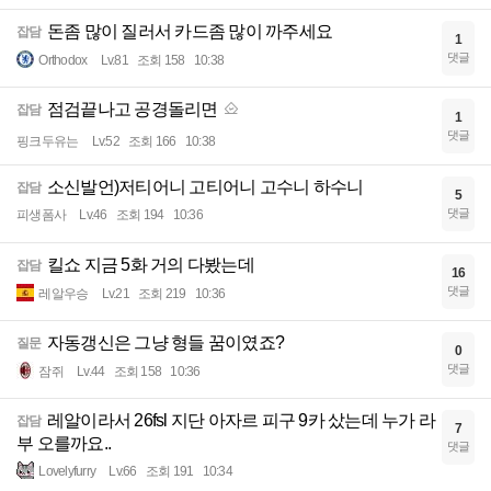
돈좀 많이 질러서 카드좀 많이 까주세요
잡담
1
댓글
Orthodox
Lv.81
조회 158
10:38
점검끝나고 공경돌리면
잡담
1
댓글
핑크두유는
Lv.52
조회 166
10:38
소신발언)저티어니 고티어니 고수니 하수니
잡담
5
댓글
피생폼사
Lv.46
조회 194
10:36
킬쇼 지금 5화 거의 다봤는데
잡담
16
댓글
레알우승
Lv.21
조회 219
10:36
자동갱신은 그냥 형들 꿈이였죠?
질문
0
댓글
잠쥐
Lv.44
조회 158
10:36
레알이라서 26fsl 지단 아자르 피구 9카 샀는데 누가 라
잡담
7
부 오를까요..
댓글
Lovelyfurry
Lv.66
조회 191
10:34