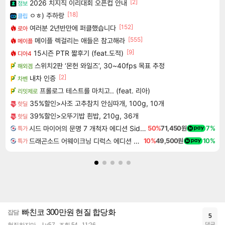
[2]
2026 치지직 이리대회 오픈컵 안내
정보
[18]
ㅇㅎ) 주하랑
클립
[152]
여러분 2년반만에 퍼클했습니다
로아
[555]
메이플 렉걸리는 애들은 참고해라
메이플
[9]
15시즌 PTR 짧후기 (feat.도적)
디아4
스위치2판 ‘몬헌 와일즈’, 30~40fps 목표 추정
해외겜
[2]
내차 인증
차벤
프롤로그 테스트를 마치고.. (feat. 리아)
리밋제로
35%할인>사조 고추참치 안심따개, 100g, 10개
핫딜
39%할인>오뚜기밥 흰밥, 210g, 36개
핫딜
시드 마이어의 문명 7 개척자 에디션 Sid Meier's Civilization VII Founders Edition
50%
71,450원
7%
특가
드래곤소드 어웨이크닝 디럭스 에디션 DragonSword Awakening Deluxe Edition
10%
49,500원
10%
특가
빠친코 300만원 현질 합당화
잡담
5
댓글