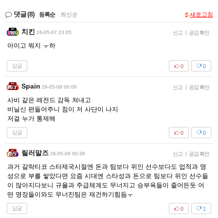
댓글
(8)
등록순
|
최신순
새로고침
치킨
26-05-07 23:05
신고
|
공감 확인
아이고 뭐지 ㅜ하
답글
0
0
Spain
26-05-08 00:00
신고
|
공감 확인
사비 같은 레전드 감독 쳐내고
비닐신 편들어주니 침이 저 사단이 나지
저걸 누가 통제해
답글
0
0
릴러말즈
26-05-08 00:36
신고
|
공감 확인
과거 갈락티코 스타제국시절엔 돈과 팀보다 위인 선수보다도 업적과 명
성으로 부를 쌓았다면 요즘 시대엔 스타성과 돈으로 팀보다 위인 선수들
이 많아지다보니 규율과 주급체계도 무너지고 승부욕들이 줄어든듯 어
떤 명장들이와도 무너진팀은 재건하기힘듬ㅜ
답글
0
1