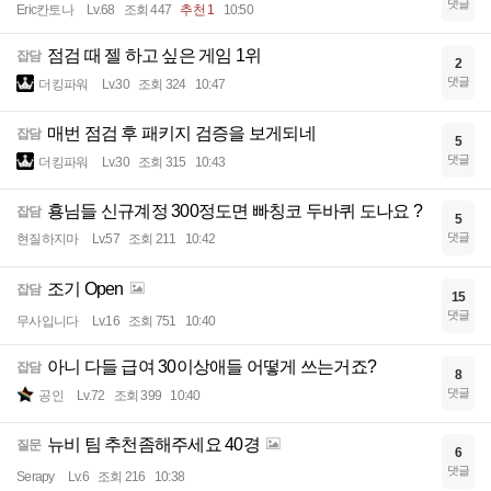
댓글
Eric칸토나
Lv.68
조회 447
추천 1
10:50
점검 때 젤 하고 싶은 게임 1위
잡담
2
댓글
더킹파워
Lv.30
조회 324
10:47
매번 점검 후 패키지 검증을 보게되네
잡담
5
댓글
더킹파워
Lv.30
조회 315
10:43
횽님들 신규계정 300정도면 빠칭코 두바퀴 도나요 ?
잡담
5
댓글
현질하지마
Lv.57
조회 211
10:42
조기 Open
잡담
15
댓글
무사입니다
Lv.16
조회 751
10:40
아니 다들 급여 30이상애들 어떻게 쓰는거죠?
잡담
8
댓글
공인
Lv.72
조회 399
10:40
뉴비 팀 추천좀해주세요 40경
질문
6
댓글
Serapy
Lv.6
조회 216
10:38