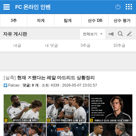
FC 온라인
인벤
3추
자게
팁게
선수 DB
선수 평가
자유 게시판
전체보기
공
검
글
지
색
내글
내 댓글
3추글
10추글
on/off
쓰
기
[실축]
현재 ㅈ됐다는 레알 마드리드 상황정리
Falcao
댓글: 8 개
조회:
4339
2026-05-07 23:01:57