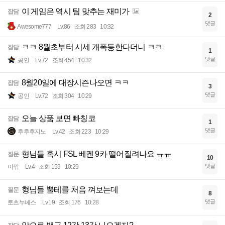
이 게임은 역시 팀 맞추는 재미가
잡담
2
댓글
Awesome777
Lv.86
조회 283
10:32
ㅋㅋ 8월초부터 시세 개폭등한다더니 ㅋㅋ
잡담
1
댓글
공인
Lv.72
조회 454
10:32
8월20일에 대장시즌나오면 ㅋㅋ
잡담
3
댓글
공인
Lv.72
조회 304
10:29
오늘 상품 보면 빠칭코
잡담
1
댓글
후후후지노
Lv.42
조회 223
10:29
형님들 혹시 FSL 베켄 9카 떨어질려나요 ㅠㅠ
질문
10
댓글
이끾
Lv.4
조회 159
10:29
형님들 뿔테를 처음 껴보는데
질문
8
댓글
토츠누녜스
Lv.19
조회 176
10:28