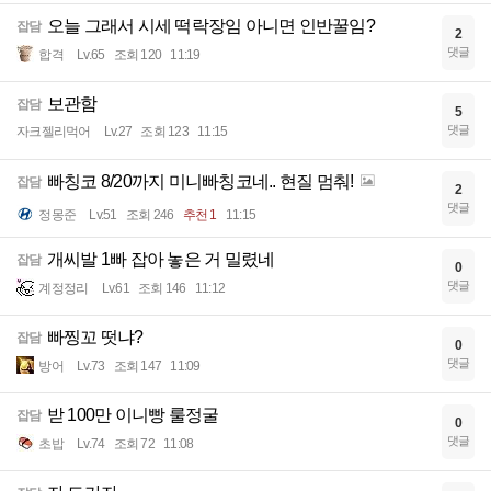
오늘 그래서 시세 떡락장임 아니면 인반꿀임?
잡담
2
댓글
합격
Lv.65
조회 120
11:19
보관함
잡담
5
댓글
자크젤리먹어
Lv.27
조회 123
11:15
빠칭코 8/20까지 미니빠칭코네.. 현질 멈춰!
잡담
2
댓글
정몽준
Lv.51
조회 246
추천 1
11:15
개씨발 1빠 잡아 놓은 거 밀렸네
잡담
0
댓글
계정정리
Lv.61
조회 146
11:12
빠찡꼬 떳냐?
잡담
0
댓글
방어
Lv.73
조회 147
11:09
받 100만 이니빵 룰정굴
잡담
0
댓글
초밥
Lv.74
조회 72
11:08