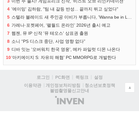
3
이번 주 출시! 게임프리크 신작, '비스트 오브 리인카네이션'
4
'에이밍' 김하람, "팀 내 갈등 반성... 끝까지 뛰고 싶었다"
5
스텔라 블레이드 새 주인공 이비가 부릅니다, 'Wanna be in LOVE' 뮤비 공개
6
가레나·포켓페어, ‘팰월드 온라인’ 2026년 출시 예고
7
웹젠, 뮤 IP 신작 '뮤 테오스' 상표권 출원
8
소니 “PS 디스크 중단, 사업 영향 없다”
9
디바 잇는 '오버워치 한국 영웅', 메카 파일럿 디몬 나온다
10
‘아키에이지 S: 자유의 해협’ PC MMORPG로 개발한다
로그인
PC화면
퀵링크
설정
청소년보호정책
이용약관
개인정보처리방침
▲
불법촬영물신고안내
(주)
인
벤