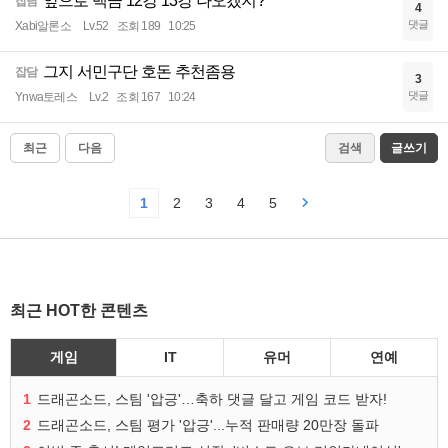
앞으로 백금 12강 13강 나오겠지?
잡담
4
댓글
Xabi알론소
Lv.52
조회 189
10:25
그지 서민구단 호돈 추천좀용
잡담
3
댓글
Ynwa토레스
Lv.2
조회 167
10:24
최근
다음
검색
글쓰기
1
2
3
4
5
최근 HOT한 콘텐츠
게임
IT
유머
연예
1
드래곤소드, 스팀 '압긍'…축하 댓글 달고 게임 코드 받자!
2
드래곤소드, 스팀 평가 '압긍'...누적 판매량 20만장 돌파