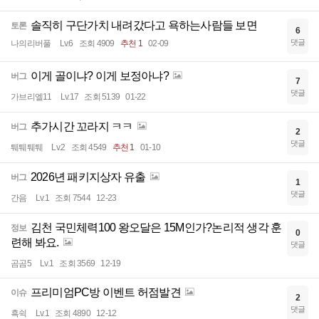
솔직히 구단가치 내려갔다고 욕하는사람들 보면
토론
6
댓글
나의리버풀
Lv.6
조회 4909
추천 1
02-09
이게 골이냐? 이게 보정아냐?
버그
7
댓글
가브리엘11
Lv.17
조회 5139
01-22
추가시간 꼬라지 ㅋㅋ
버그
2
댓글
퉤퉤퉤퉤
Lv.2
조회 4549
추천 1
01-10
2026년 패키지상자 유출
버그
1
댓글
간음
Lv.1
조회 7544
12-23
김천 국민체력100 왕오달은 15M인가?논리적 생각 훈
정보
0
련해 봐요.
댓글
곰곰5
Lv.1
조회 3569
12-19
프리미엄PC방 이벤트 허점발견
이슈
2
댓글
흑쉭
Lv.1
조회 4890
12-12