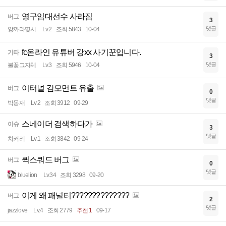
영구임대선수 사라짐
버그
3
댓글
앙까라몇시
Lv.2
조회 5843
10-04
fc온라인 유튜버 강xx 사기꾼입니다.
기타
3
댓글
불꽃그자체
Lv.3
조회 5946
10-04
이터널 감모먼트 유출
버그
0
댓글
박몽재
Lv.2
조회 3912
09-29
스네이더 검색하다가
이슈
3
댓글
치커리
Lv.1
조회 3842
09-24
퀵스쿼드 버그
버그
0
댓글
bluelion
Lv.34
조회 3298
09-20
이게 왜 패널티??????????????
버그
2
댓글
jazzlove
Lv.4
조회 2779
추천 1
09-17