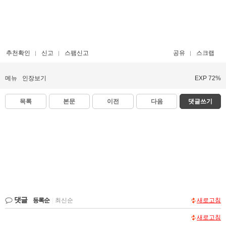
추천확인
신고
스팸신고
공유
스크랩
메뉴
인장보기
EXP 72%
목록
본문
이전
다음
댓글쓰기
댓글
등록순
|
최신순
새로고침
새로고침