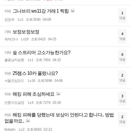
그나브리 ws11강 거래 1 찍힘
이슈
1
댓글
김양쯔
Lv.1
조회 3590
06-09
보정보정보정
기타
4
댓글
재재안냐
Lv.19
조회 6410
04-25
숲 스트리머 고소가능한가요?
기타
0
댓글
불꽃남자승환
Lv.1
조회 7456
04-22
25챔스 10카 풀렸나요?
이슈
2
댓글
서울진심모드
Lv.18
조회 5996
04-06
해킹 피해 조심하세요
이슈
3
댓글
민훈이도살장
Lv.4
조회 7278
03-26
해킹 피해를 당했는데 보상이 안된다고 합니다.. 방법
이슈
2
없을까요..
댓글
Kokorin
Lv.2
조회 6893
02-13