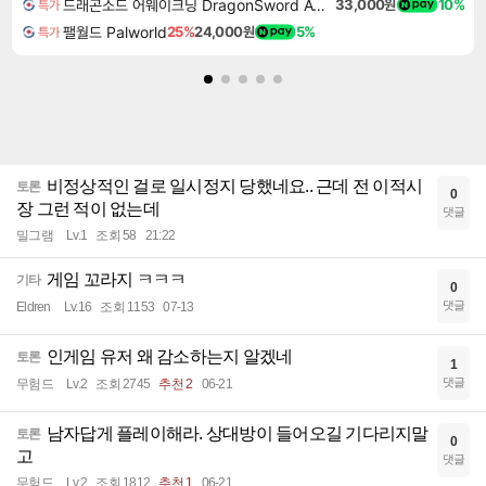
드래곤소드 어웨이크닝 DragonSword Awakening
33,000원
10%
특가
팰월드 Palworld
25%
24,000원
5%
특가
비정상적인 걸로 일시정지 당했네요.. 근데 전 이적시
토론
0
장 그런 적이 없는데
댓글
밀그램
Lv.1
조회 58
21:22
게임 꼬라지 ㅋㅋㅋ
기타
0
댓글
Eldren
Lv.16
조회 1153
07-13
인게임 유저 왜 감소하는지 알겠네
토론
1
댓글
무험드
Lv.2
조회 2745
추천 2
06-21
남자답게 플레이해라. 상대방이 들어오길 기다리지말
토론
0
고
댓글
무험드
Lv.2
조회 1812
추천 1
06-21