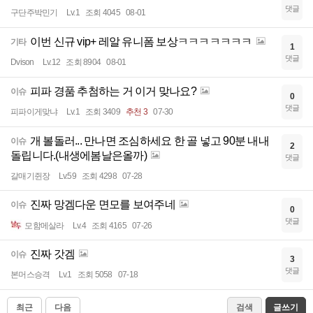
댓글
구단주박민기
Lv.1
조회 4045
08-01
이번 신규 vip+ 레알 유니폼 보상ㅋㅋㅋㅋㅋㅋㅋ
기타
1
댓글
Dvison
Lv.12
조회 8904
08-01
피파 경품 추첨하는 거 이거 맞나요?
이슈
0
댓글
피파이게맞냐
Lv.1
조회 3409
추천 3
07-30
개 볼돌러... 만나면 조심하세요 한 골 넣고 90분 내내
이슈
2
돌립니다.(내생에봄날은올까)
댓글
갈매기쥔장
Lv.59
조회 4298
07-28
진짜 망겜다운 면모를 보여주네
이슈
0
댓글
모함메살라
Lv.4
조회 4165
07-26
진짜 갓겜
이슈
3
댓글
본머스승격
Lv.1
조회 5058
07-18
최근
다음
검색
글쓰기