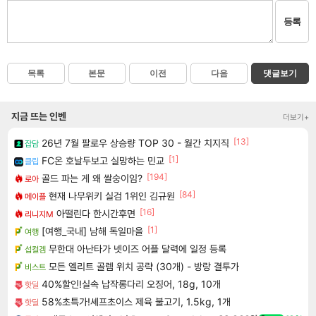
등록
목록
본문
이전
다음
댓글보기
지금 뜨는 인벤
더보기+
[13]
26년 7월 팔로우 상승량 TOP 30 - 월간 치지직
잡담
[1]
FC온 호날두보고 실망하는 민교
클립
[194]
골드 파는 게 왜 쌀숭이임?
로아
[84]
현재 나무위키 실검 1위인 김규원
메이플
[16]
아떨린다 한시간후면
리니지M
[1]
[여행_국내] 남해 독일마을
여행
무한대 아난타가 넷이즈 어플 달력에 일정 등록
섭컬겜
모든 엘리트 골렘 위치 공략 (30개) - 방랑 결투가
비스트
40%할인!실속 납작롱다리 오징어, 18g, 10개
핫딜
58%초특가!셰프초이스 제육 불고기, 1.5kg, 1개
핫딜