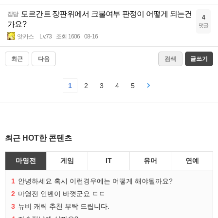
모르간트 장판위에서 크불여부 판정이 어떻게 되는건
잡담
4
가요?
댓글
앗카스
Lv.73
조회 1606
08-16
최근
다음
검색
글쓰기
1
2
3
4
5
최근 HOT한 콘텐츠
마영전
게임
IT
유머
연예
1
안녕하세요 혹시 이런경우에는 어떻게 해야될까요?
2
마영전 인벤이 바꼇군요 ㄷㄷ
3
뉴비 캐릭 추천 부탁 드립니다.