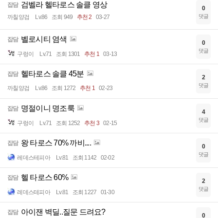
검벨라 헬타로스 솔클 영상
잡담
0
댓글
까칠양검
Lv.86
조회 949
추천 2
03-27
벨로시티 염색
잡담
0
댓글
구렁이
Lv.71
조회 1301
추천 1
03-13
헬타로스 솔클 45분
잡담
2
댓글
까칠양검
Lv.86
조회 1272
추천 1
02-23
명절이니 명조룩
잡담
4
댓글
구렁이
Lv.71
조회 1252
추천 3
02-15
왕 타로스 70% 까비....
잡담
0
댓글
레데스테피아
Lv.81
조회 1142
02-02
헬 타로스 60%
잡담
2
댓글
레데스테피아
Lv.81
조회 1227
01-30
아이잰 벽딜..질문 드려요?
잡담
0