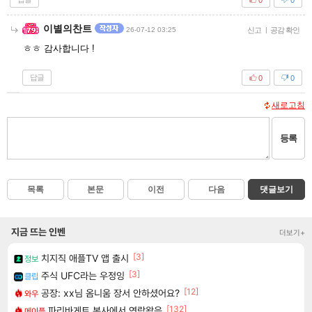
이별의찬트
26-07-12 03:25
신고
|
공감 확인
ㅎㅎ 감사합니다 !
답글
0
0
새로고침
등록
목록
본문
이전
다음
댓글보기
지금 뜨는 인벤
더보기+
[3]
치지직 애플TV 앱 출시
정보
[3]
주식 UFC라는 우정잉
클립
[12]
공장: xx님 옴니움 장서 안하셨어요?
와우
[132]
파리바게트 본사에서 연락왔음
메이플