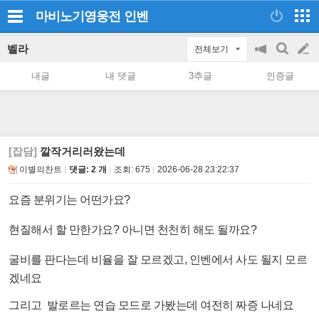
마비노기영웅전
인벤
벨라
전체보기
공
검
글
지
색
내글
내 댓글
3추글
인증글
on/off
쓰
기
[잡담]
깔작거리러왔는데
이별의찬트
댓글: 2 개
조회:
675
2026-06-28 23:22:37
요즘 분위기는 어떤가요?
현질해서 할 만한가요? 아니면 천천히 해도 될까요?
굴비를 판다는데 비율을 잘 모르겠고, 인벤에서 사도 될지 모르
겠네요
그리고 발로르는 연습 모드로 가봤는데 여전히 짜증 나네요