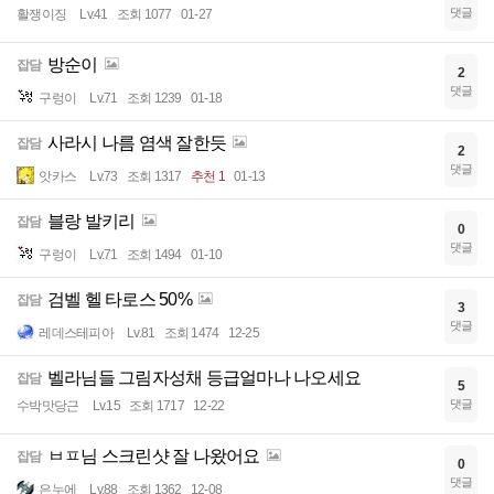
댓글
활쟁이징
Lv.41
조회 1077
01-27
방순이
잡담
2
댓글
구렁이
Lv.71
조회 1239
01-18
사라시 나름 염색 잘한듯
잡담
2
댓글
앗카스
Lv.73
조회 1317
추천 1
01-13
블랑 발키리
잡담
0
댓글
구렁이
Lv.71
조회 1494
01-10
검벨 헬 타로스 50%
잡담
3
댓글
레데스테피아
Lv.81
조회 1474
12-25
벨라님들 그림자성채 등급얼마나 나오세요
잡담
5
댓글
수박맛당근
Lv.15
조회 1717
12-22
ㅂㅍ님 스크린샷 잘 나왔어요
잡담
0
댓글
은누에
Lv.88
조회 1362
12-08