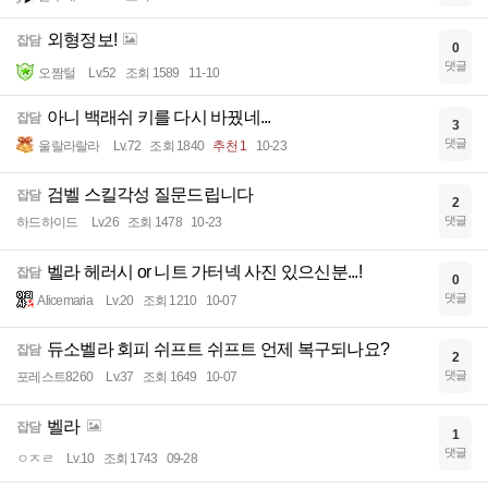
외형정보!
잡담
0
댓글
오짬털
Lv.52
조회 1589
11-10
아니 백래쉬 키를 다시 바꿨네...
잡담
3
댓글
울랄라랄라
Lv.72
조회 1840
추천 1
10-23
검벨 스킬각성 질문드립니다
잡담
2
댓글
하드하이드
Lv.26
조회 1478
10-23
벨라 헤러시 or 니트 가터넥 사진 있으신분...!
잡담
0
댓글
Alicemaria
Lv.20
조회 1210
10-07
듀소벨라 회피 쉬프트 쉬프트 언제 복구되나요?
잡담
2
댓글
포레스트8260
Lv.37
조회 1649
10-07
벨라
잡담
1
댓글
ㅇㅈㄹ
Lv.10
조회 1743
09-28