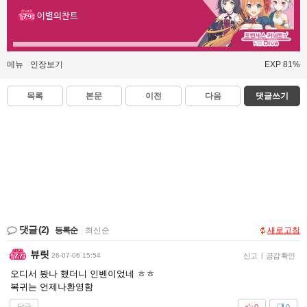
이별의찬트
메뉴
인장보기
EXP 81%
목록
본문
이전
다음
댓글쓰기
댓글
(2)
등록순
|
최신순
새로고침
뷰릿
26-07-06 15:54
신고
|
공감 확인
오디서 봤나 했더니 인벤이었네 ㅎㅎ
복귀는 언제나환영함
답글
0
0