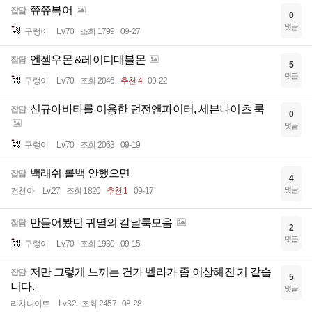
쮸쮸복어
잡담
0
댓글
구렁이
Lv.70
조회 1799
09-27
엔젤우몬 &레이디데블몬
잡담
5
댓글
구렁이
Lv.70
조회 2046
추천 4
09-22
신규아바타를 이용한 던전앤파이터, 세븐나이츠 룩
잡담
0
댓글
구렁이
Lv.70
조회 2063
09-19
백래쉬 롤백 안했으면
잡담
4
댓글
건천아
Lv.27
조회 1820
추천 1
09-17
만들어봤던 귀멸의 칼날룩모음
잡담
2
댓글
구렁이
Lv.70
조회 1930
09-15
저만 그렇게 느끼는 건가 벨라가 좀 이상해진 거 같습
잡담
5
니다.
댓글
리치나이트
Lv.32
조회 2457
08-28