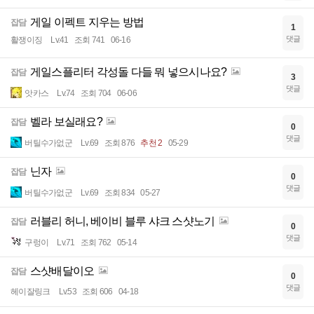
게일 이펙트 지우는 방법
잡담
1
댓글
활쟁이징
Lv.41
조회 741
06-16
게일스플리터 각성돌 다들 뭐 넣으시나요?
잡담
3
댓글
앗카스
Lv.74
조회 704
06-06
벨라 보실래요?
잡담
0
댓글
버틸수가없군
Lv.69
조회 876
추천 2
05-29
닌자
잡담
0
댓글
버틸수가없군
Lv.69
조회 834
05-27
러블리 허니, 베이비 블루 샤크 스샷노기
잡담
0
댓글
구렁이
Lv.71
조회 762
05-14
스샷배달이오
잡담
0
댓글
헤이잘링크
Lv.53
조회 606
04-18