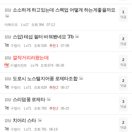
소소하게 하고있는데 스펙업 어떻게 하는게좋을까요
잡담
1
댓글
어펙리프
Lv.17
조회 394
07-12
스압) 테섭 필터 바꿔봤네요 '3'b
잡담
2
댓글
구렁이
Lv.71
조회 528
추천 1
07-09
깔작거리러왔는데
잡담
2
댓글
이별의찬트
Lv.79
조회 676
06-28
도로시 노스텔지어풍 로제타조합
잡담
2
댓글
구렁이
Lv.71
조회 629
추천 2
06-27
스리덤풍 로제타
잡담
3
댓글
구렁이
Lv.71
조회 765
추천 2
06-23
치어리 스타
잡담
2
댓글
구렁이
Lv.71
조회 781
06-19