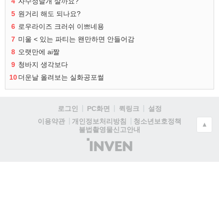
4
자수정날개 살까요?
5
원거리 해도 되나요?
6
로우라이즈 크러쉬 이쁘네용
7
미울 < 있는 파티는 왠만하면 안들어감
8
오랫만에 ai짤
9
청바지 생각보다
10
더운날 올려보는 실화공포썰
로그인
PC화면
퀵링크
설정
청소년보호정책
이용약관
개인정보처리방침
▲
불법촬영물신고안내
(주)
인
벤