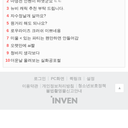
2
마영전 인벤이 바꼇군요 ㄷㄷ
3
뉴비 캐릭 추천 부탁 드립니다.
4
자수정날개 살까요?
5
원거리 해도 되나요?
6
로우라이즈 크러쉬 이쁘네용
7
미울 < 있는 파티는 왠만하면 안들어감
8
오랫만에 ai짤
9
청바지 생각보다
10
더운날 올려보는 실화공포썰
로그인
PC화면
퀵링크
설정
청소년보호정책
이용약관
개인정보처리방침
▲
불법촬영물신고안내
(주)
인
벤