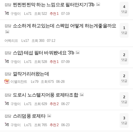
찐찐찐찐막 하는 느낌으로 필터만지기'3'b
잡담
4
댓글
구렁이
Lv.71
조회 522
추천 1
07-19
소소하게 하고있는데 스펙업 어떻게 하는게좋을까요
잡담
1
댓글
어펙리프
Lv.17
조회 393
07-12
스압) 테섭 필터 바꿔봤네요 '3'b
잡담
2
댓글
구렁이
Lv.71
조회 528
추천 1
07-09
깔작거리러왔는데
잡담
2
댓글
이별의찬트
Lv.79
조회 675
06-28
도로시 노스텔지어풍 로제타조합
잡담
2
댓글
구렁이
Lv.71
조회 629
추천 2
06-27
스리덤풍 로제타
잡담
3
댓글
구렁이
Lv.71
조회 765
추천 2
06-23