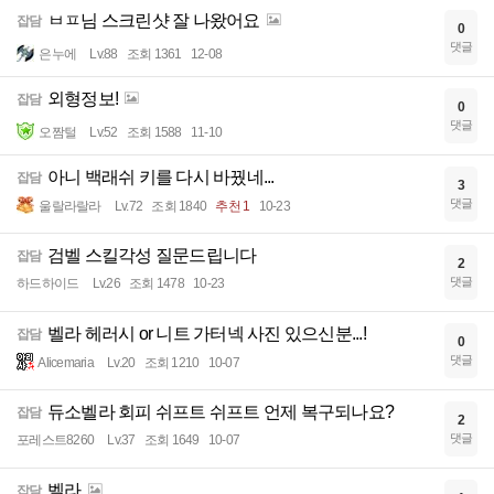
ㅂㅍ님 스크린샷 잘 나왔어요
잡담
0
댓글
은누에
Lv.88
조회 1361
12-08
외형정보!
잡담
0
댓글
오짬털
Lv.52
조회 1588
11-10
아니 백래쉬 키를 다시 바꿨네...
잡담
3
댓글
울랄라랄라
Lv.72
조회 1840
추천 1
10-23
검벨 스킬각성 질문드립니다
잡담
2
댓글
하드하이드
Lv.26
조회 1478
10-23
벨라 헤러시 or 니트 가터넥 사진 있으신분...!
잡담
0
댓글
Alicemaria
Lv.20
조회 1210
10-07
듀소벨라 회피 쉬프트 쉬프트 언제 복구되나요?
잡담
2
댓글
포레스트8260
Lv.37
조회 1649
10-07
벨라
잡담