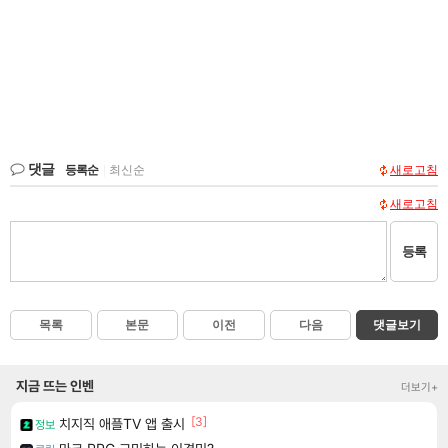
댓글
등록순
|
최신순
새로고침
새로고침
등록
목록
본문
이전
다음
댓글보기
지금 뜨는 인벤
더보기+
[3]
치지직 애플TV 앱 출시
정보