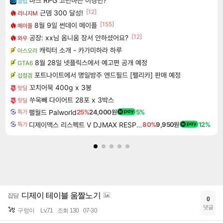
마크 RPG 고민하는 이경민?
클립
[12]
근뎀 300 달성!
리니지M
[155]
8월 9일 썬데이 메이플
메이플
[12]
공장: xx님 옴니움 장서 안하셨어요?
와우
캐릭터 소개 - 카가미하라 하루
아스오라
8월 28일 넷플릭스에서 예고편 공개 예정
GTA6
포트나이트에서 명일방주 엔드필드 [펠리카] 판매 예정
섭컬겜
꼬치어묵 400g x 3봉
핫딜
쑤욱빼 다이어트 28포 x 3박스
핫딜
팰월드 Palworld
25%
24,000원
5%
특가
디제이맥스 리스펙트 V DJMAX RESPECT V
80%
9,950원
12%
특가
디제이 테이블 움짤노기
잡담
0
댓글
구렁이
Lv.71
조회 130
07-30