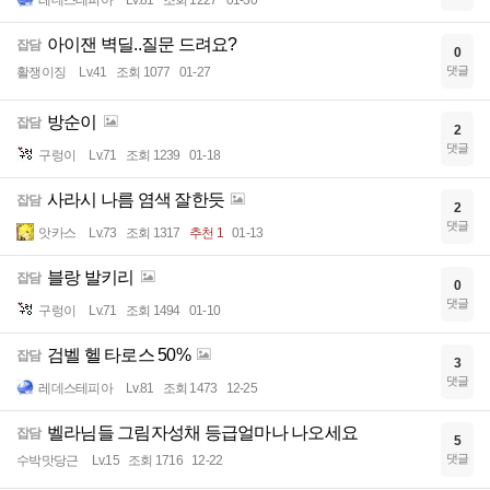
아이잰 벽딜..질문 드려요?
잡담
0
댓글
활쟁이징
Lv.41
조회 1077
01-27
방순이
잡담
2
댓글
구렁이
Lv.71
조회 1239
01-18
사라시 나름 염색 잘한듯
잡담
2
댓글
앗카스
Lv.73
조회 1317
추천 1
01-13
블랑 발키리
잡담
0
댓글
구렁이
Lv.71
조회 1494
01-10
검벨 헬 타로스 50%
잡담
3
댓글
레데스테피아
Lv.81
조회 1473
12-25
벨라님들 그림자성채 등급얼마나 나오세요
잡담
5
댓글
수박맛당근
Lv.15
조회 1716
12-22