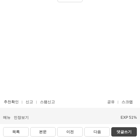
추천확인
신고
스팸신고
공유
스크랩
메뉴
인장보기
EXP 51%
목록
본문
이전
다음
댓글쓰기