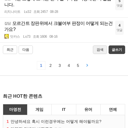
5
니다.
댓글
리치나이트
Lv.32
조회 2457
08-28
모르간트 장판위에서 크불여부 판정이 어떻게 되는건
잡담
4
가요?
댓글
앗카스
Lv.73
조회 1606
08-16
최근
다음
검색
글쓰기
1
2
3
4
5
최근 HOT한 콘텐츠
마영전
게임
IT
유머
연예
1
안녕하세요 혹시 이런경우에는 어떻게 해야될까요?