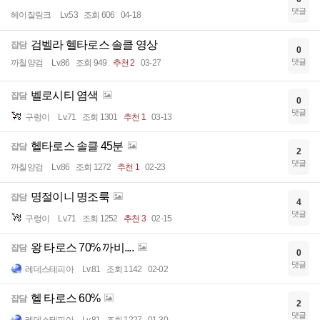
댓글
헤이잘링크
Lv.53
조회 606
04-18
검벨라 헬타로스 솔클 영상
잡담
0
댓글
까칠양검
Lv.86
조회 949
추천 2
03-27
벨로시티 염색
잡담
0
댓글
구렁이
Lv.71
조회 1301
추천 1
03-13
헬타로스 솔클 45분
잡담
2
댓글
까칠양검
Lv.86
조회 1272
추천 1
02-23
명절이니 명조룩
잡담
4
댓글
구렁이
Lv.71
조회 1252
추천 3
02-15
왕 타로스 70% 까비....
잡담
0
댓글
레데스테피아
Lv.81
조회 1142
02-02
헬 타로스 60%
잡담
2
댓글
레데스테피아
Lv.81
조회 1227
01-30