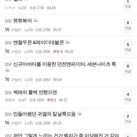
1
댓글
ㅇㅈㄹ
Lv.10
조회 1743
09-28
쮸쮸복어
잡담
0
댓글
구렁이
Lv.70
조회 1798
09-27
엔젤우몬 &레이디데블몬
잡담
5
댓글
구렁이
Lv.70
조회 2046
추천 4
09-22
신규아바타를 이용한 던전앤파이터, 세븐나이츠 룩
잡담
0
댓글
구렁이
Lv.70
조회 2063
09-19
백래쉬 롤백 안했으면
잡담
4
댓글
건천아
Lv.27
조회 1820
추천 1
09-17
만들어봤던 귀멸의 칼날룩모음
잡담
2
댓글
구렁이
Lv.70
조회 1930
09-15
저만 그렇게 느끼는 건가 벨라가 좀 이상해진 거 같습
잡담