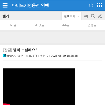
마비노기영웅전
인벤
벨라
전체보기
공
검
글
지
색
내글
내 댓글
3추글
인증글
on/off
쓰
기
[잡담]
벨라 보실래요?
버틸수가없군
조회:
875
추천:
2
2026-05-29 18:28:45