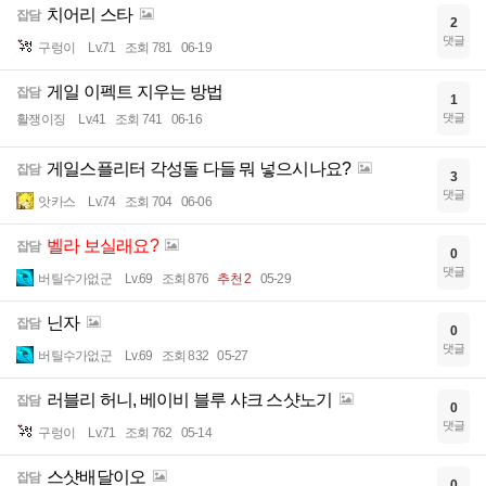
치어리 스타
잡담
2
댓글
구렁이
Lv.71
조회 781
06-19
게일 이펙트 지우는 방법
잡담
1
댓글
활쟁이징
Lv.41
조회 741
06-16
게일스플리터 각성돌 다들 뭐 넣으시나요?
잡담
3
댓글
앗카스
Lv.74
조회 704
06-06
벨라 보실래요?
잡담
0
댓글
버틸수가없군
Lv.69
조회 876
추천 2
05-29
닌자
잡담
0
댓글
버틸수가없군
Lv.69
조회 832
05-27
러블리 허니, 베이비 블루 샤크 스샷노기
잡담
0
댓글
구렁이
Lv.71
조회 762
05-14
스샷배달이오
잡담
0