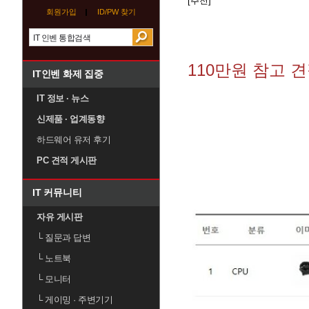
[추천]
회원가입
ID/PW 찾기
110만원 참고 
IT인벤 화제 집중
IT 정보 · 뉴스
신제품 · 업계동향
하드웨어 유저 후기
PC 견적 게시판
IT 커뮤니티
자유 게시판
└
질문과 답변
└
노트북
└
모니터
└
게이밍 · 주변기기