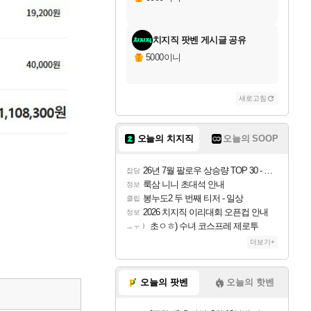
치지직 팟벤 게시글 공유
5000이니
새로고침
오늘의 치지직
오늘의 SOOP
26년 7월 팔로우 상승량 TOP 30 - 월간 치지직
잡담
룩삼 니니 초대석 안내
정보
봉누도2 두 번째 티저 - 일상
클립
2026 치지직 이리대회 오픈컵 안내
정보
초ㅇㅎ) 수녀 코스프레 제로투
ㅗㅜㅑ
더보기+
오늘의 팟벤
오늘의 핫벤