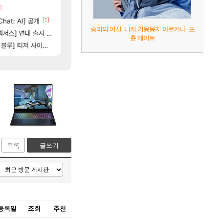
02]
]
[82]
벨가르딘 맛본 시점 민심 췤
스위치2판 ‘몬헌 와일즈’, 30~40fps 목표 
해외겜
로아
[7]
[1]
[82]
hat: AI] 공개
업장몰락
보상 공지 나온거 10추 하니 올리자
4컷 만화 | 야간 보초는 너무 힘들어
아주프로
로아
승리의 여신: 니케 기묭묭지 아르카나: 포
[125]
[2]
별 분포
스] 연내 출시 예정
페이즈 감상평
테스트 때는 로비에 온라인 기능이 있는데
리밋제로
LoL
츈 메이트
] 티저 사이트 오픈
비스트 오브 리인카네이션 오픈 트레일러
로펙 평균 5943점 벨가르딘 나이트메어 1관
PV
로아
목록
글쓰기
등록일
조회
추천