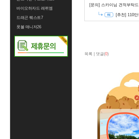
[문의]
스카이님 견적부탁드
바이오하자드 레퀴엠
[추천]
110만
드래곤 퀘스트7
풋볼 매니저26
목록
|
댓글(
0
)