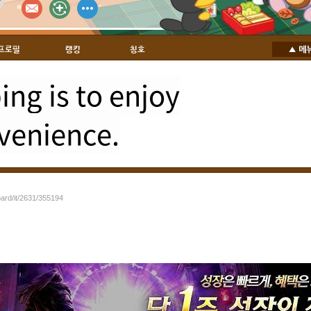
프로필
랭킹
칭호
ng is to enjoy
venience.
oard/it/2631/355194