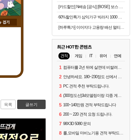
[카드할인] N배송 [공식] [BOSE] 보스 QC 헤드폰 페탈핑크
60%할인특가 삼익가구 빅라지 1000 광폭 초대형 서랍장, 화이트+오크, 1000mm, 5단
[하루특가] 이어지다 고용량 배선 멀티탭 3구 OSB323
최근 HOT한 콘텐츠
견적
게임
IT
유머
연예
1
컴퓨터를 2년 뒤에 살껀데 비쌀려나요...?
2
안녕하세요. 180~230정도 선에서 잡고싶습니다.
3
PC 견적 추천 부탁드립니다.
4
(300정도선)3d모델링이랑 각종 게임을 하는데 견적부탁드립니다!300정도선
목록
글쓰기
5
100~140만원 견적 부탁드립니다
6
200 ~ 220 견적 요청 드립니다.
7
98X3D 5080 문의
8
롤,모바일 마비노기용 견적 부탁드립니다(예산150으로 수정)