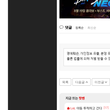
댓글
등록순
|
최신순
목록
다음글
이전글
지금 뜨는
핫벤
[207]
[17]
지도 공략 (1 ~ 12장)
40%글 존나 긁히네 씨발
7년만에 가족여행을 다녀
야동 투척하고 간다
여행
LoL