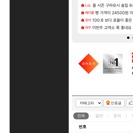
[82]
 시점 민심 췤
헌 와일즈’, 30~40fps 목표 추정
올 시즌 구마유시 솔킬 64
쿠를 먼저 보내서 기습
비스트
LoL
[82]
거 10추 하니 올리자
| 야간 보초는 너무 힘들어
비스트 오브 리인카네이
빵 가격이 24500원 이
비스트
메이플
[2]
 로비에 온라인 기능이 있는데
100:8 보다 효율이 좋
리싱크드 1.06 패치노트
리싱크드
로아
[79]
인카네이션 오픈 트레일러
43점 벨가르딘 나이트메어 1관 클리어
슈로대Y 확장팩 업데이트
이번주 교역소 룩 좋네요 
PV
와우
인증글
전체
일반
문의
번호