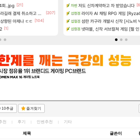
[21]
[1
[6
회..jpg
하는 법
저도 신차계약하고 차 받았습니다
챌린저#77777 저격했습니다!
차벤
메이플
[207]
션 정보/공략글 모음
라길래 결제 취소하고 나왔다
라이자 AI 채팅 RPG 게임 [RyzaC
아스테어 현재상황 악덕작
섭컬겜
리니지 클래식
[104]
은 상향된 아제나 ㄷㄷ
 (8/5)
벨가르딘 나이트메어 TOP 10 직업
섬란 카구라 개발사 신작 [시노비 넥서
섭컬겜
로아
[1]
[64]
 트레일러
2
넷마블, 신작 서브컬쳐 게임 [펄 인 블루
부산 헌혈 먹튀 ㄷㄷ..
섭컬겜
메이플
10추글
즐겨찾기
추천
후기
인벤추천
기타
제목
글쓴이