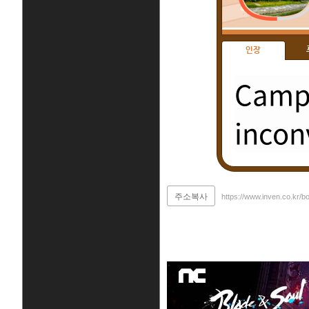
인장
Campi
incon
주소복사
https://www.inven.co.kr/b