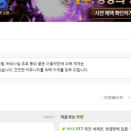
이전페이지
지금 뜨는
팟벤
더보기+
[1]
[86]
[
왔습니다.
FF7 외전 세계관, 완결편에 집결
빵값 문의 후기
해외겜
메이플