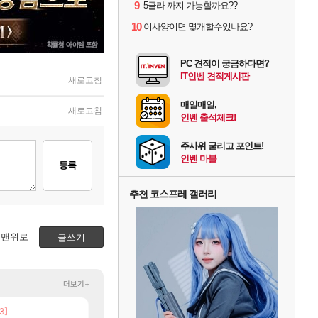
9
5클라 까지 가능할까요??
10
이사양이면 몇개할수있나요?
PC 견적이 궁금하다면?
IT인벤 견적게시판
새로고침
매일매일,
새로고침
인벤 출석체크!
주사위 굴리고 포인트!
인벤 마블
등록
추천 코스프레 갤러리
맨위로
글쓰기
더보기+
3]
[207]
챕터별 길찾기/지도 공략 (1 ~ 12장)
신호등 2인 40%글 존나 긁히네 씨발
비스트
메이플