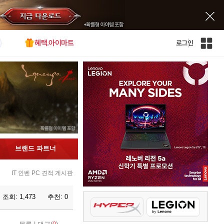
혜택.아이마트
로그인
인
벤
전
체
사
이
트
맵
브랜드 파트너
IT 인벤 PC 견적 게시판
조회:
1,473
추천:
0