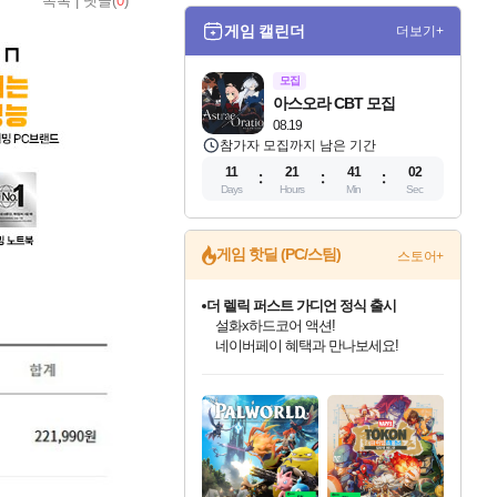
목록
|
댓글(
0
)
게임 캘린더
더보기+
모집
아스오라 CBT 모집
08.19
참가자 모집까지 남은 기간
11
21
41
01
Days
Hours
Min
Sec
게임 핫딜 (PC/스팀)
스토어+
더 렐릭 퍼스트 가디언 정식 출시
설화x하드코어 액션!
네이버페이 혜택과 만나보세요!
인벤게임즈 8월 특별 할인!
드래곤소드: 어웨이크닝 입점!
문명 7 특별 할인!
마블 투혼 파이팅 소울즈 정식출시!
귀무자: 검의 길 예약 판매 중!
비스트 오브 리인카네이션 정식 출시!
커세어 코브 출시 기념 할인!
베데스다 40주년 기념 할인 중!
캡콤 프렌차이즈 할인 진행 중!
캡콤 일부 상품 상시 할인
스타워즈 은하계 레이서
로블록스 기프트 카드 공식 입점
인기 퍼블리셔 모음!
스팀으로 만나는 드래곤소드!
조선&고려 DLC 출시 예정
마블 히어로 총 출동&화려한 격투!
10% 할인과
게임프릭 신작 IP
해적'섬'을 발전시키자!
베데스다의 명작들을
몬헌, 바하 등 인기 IP를
몬헌 와일즈 & 드래곤즈 도그마2
인벤게임즈에서 10% 추가 적립
Robux를 가장 안전하고
최대 90% 할인가를 만나보세요!
네이버혜택과 함께 만나보세요!
50%할인&추가 적립까지!
네이버 포인트 혜택까지!
이니&베니 혜택까지!
네이버 혜택가와 함께 예약하세요!
할인&네이버혜택으로 만나보세요!
40주년 프로모션으로 만나보세요!
할인가에 만나보세요!
일부 에디션 상시 할인!
혜택으로 예약 판매 중
편안하게 충전하세요