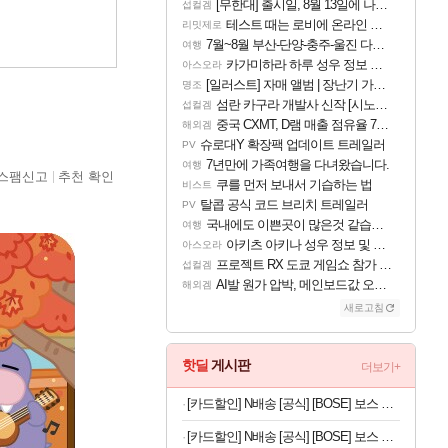
[무한대] 출시일, 8월 13일에 나오나
섭컬겜
테스트 때는 로비에 온라인 기능이 있는데
리밋제로
7월~8월 부산-단양-충주-울진 다녀왔어요~
여행
카가미하라 하루 성우 정보 및 주요 필모
아스오라
[일러스트] 자매 앨범 | 장난기 가득한 오후의 공원 (리메이크판)
명조
섬란 카구라 개발사 신작 [시노비 넥서스] 연내 출시 예정
섭컬겜
중국 CXMT, D램 매출 점유율 7%…글로벌 4위로 부상
해외겜
슈로대Y 확장팩 업데이트 트레일러
PV
7년만에 가족여행을 다녀왔습니다.
여행
스팸신고
추천 확인
쿠를 먼저 보내서 기습하는 법
비스트
탈콥 공식 코드 브리치 트레일러
PV
국내에도 이쁜곳이 많은것 같습니다
여행
아키츠 아키나 성우 정보 및 주요 필모
아스오라
프로젝트 RX 도쿄 게임쇼 참가 결정
섭컬겜
AI발 원가 압박, 메인보드값 오르나
해외겜
새로고침
핫딜
게시판
더보기+
[카드할인] N배송 [공식] [BOSE] 보스 QC 울트라 헤드폰 2세대 데저트 골드
[카드할인] N배송 [공식] [BOSE] 보스 QC 울트라 헤드폰 2세대 블랙