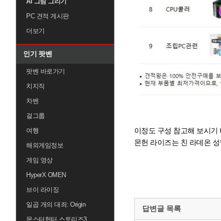
AI 그림 그리기
PC 견적 게시판
더보기
인기 팟벤
팟벤 바로가기
치지직
차벤
걸그룹
이정도 구성 참고해 보시기
여행
몬헌 라이즈는 친 라데온 성
해외게임정보
게임 영상
HyperX OMEN
브이 라이징
일곱 개의 대죄: Origin
답변글 목록
몬스터헌터 스토리즈3