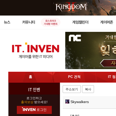
로스트아크
뉴스
커뮤니티
게임캘린더
게이머존
기대평 이벤트
홈
PC 견적
IT 
IT 인벤
주소보기
복사
로그인하고
Skywalkers
출석보상
받으세요!
로그인