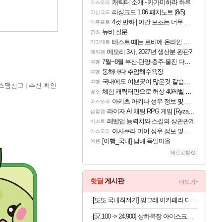
캐릭터 소개 - 카가미하라 하루
아스오라
리싱크드 1.06 패치노트 (8/5)
리싱크드
4컷 만화 | 야간 보초는 너무 힘들어
아주프로
뉴비 질문
명조
테스트 때는 로비에 온라인 기능이 있는데
리밋제로
메모리 3사, 2027년 생산분 완판?
해외겜
7월~8월 부산-단양-충주-울진 다녀왔어요~
여행
동해바다 추암해수욕장
여행
국내에도 이쁜곳이 많은것 같습니다
여행
스팸신고
추천 확인
체험 캐릭터만으로 허상 40레벨 하이와티아 5분 컷!｜에이메스·린네·모니에 명함
명조
아키츠 아키나 성우 정보 및 주요 필모
아스오라
라이자 AI 채팅 RPG 게임 [RyzaChat: AI] 공개
섭컬겜
레벨업 능력치와 스킬의 상관관계
비스트
아사쿠라 마이 성우 정보 및 주요 필모
아스오라
[여행_국내] 남해 독일마을
여행
새로고침
핫딜
게시판
더보기+
[또또 국내최저가] 빙그레 아카페라 디카페인 아메리카노 400ml x 20개
[57,100 -> 24,900] 상하목장 아이스크림 8개 (초코+프로즌그릭요거트+바이오요거트파르페)