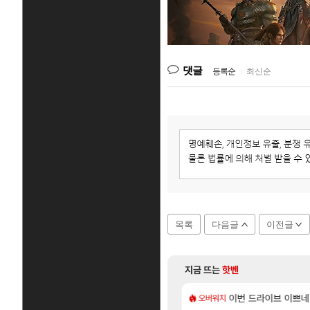
댓글
등록순
|
최신순
목록
다음글
이전글
지금 뜨는
핫벤
[137]
지도 공략 (1 ~ 12장)
주적은??
7년만에 가족여행을 다녀
이번 드라이브 이쁘네
여행
오버워치