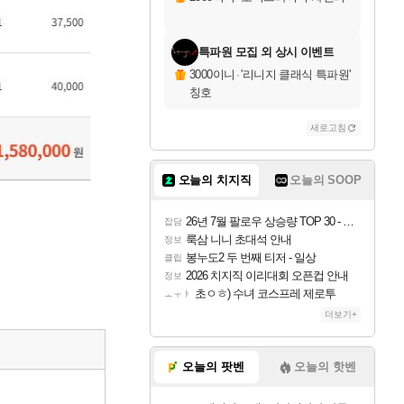
특파원 모집 외 상시 이벤트
3000이니
·
'리니지 클래식 특파원'
칭호
새로고침
오늘의 치지직
오늘의 SOOP
26년 7월 팔로우 상승량 TOP 30 - 월간 치지직
잡담
룩삼 니니 초대석 안내
정보
봉누도2 두 번째 티저 - 일상
클립
2026 치지직 이리대회 오픈컵 안내
정보
초ㅇㅎ) 수녀 코스프레 제로투
ㅗㅜㅑ
더보기+
오늘의 팟벤
오늘의 핫벤