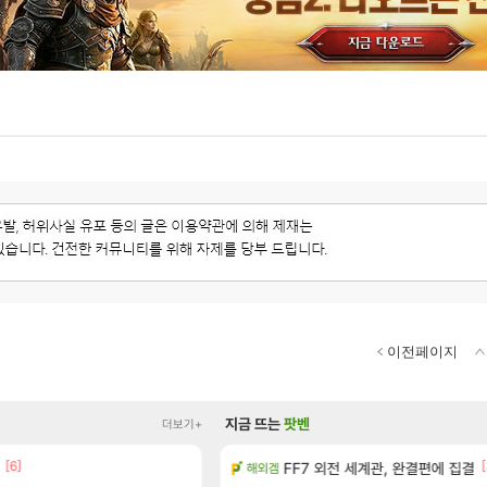
이전페이지
지금 뜨는
팟벤
더보기+
[6]
[1]
[
왔습니다.
FF7 외전 세계관, 완결편에 집결
빵 가격이 24500원 이라길래 결제 
해외겜
메이플