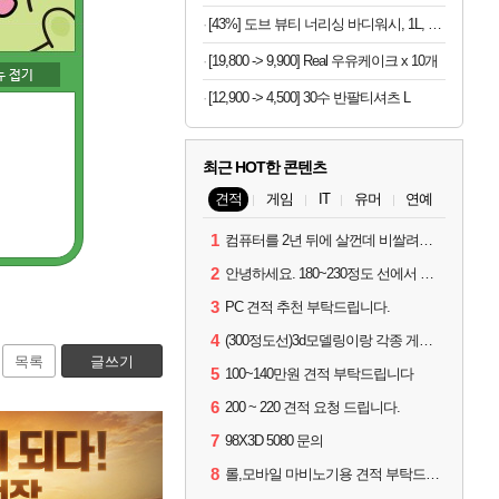
[43%] 도브 뷰티 너리싱 바디워시, 1L, 2개
[19,800 -> 9,900] Real 우유케이크 x 10개
[12,900 -> 4,500] 30수 반팔티셔츠 L
최근 HOT한 콘텐츠
견적
게임
IT
유머
연예
1
컴퓨터를 2년 뒤에 살껀데 비쌀려나요...?
2
안녕하세요. 180~230정도 선에서 잡고싶습니다.
3
PC 견적 추천 부탁드립니다.
4
(300정도선)3d모델링이랑 각종 게임을 하는데 견적부탁드립니다!300정도선
목록
글쓰기
5
100~140만원 견적 부탁드립니다
6
200 ~ 220 견적 요청 드립니다.
7
98X3D 5080 문의
8
롤,모바일 마비노기용 견적 부탁드립니다(예산150으로 수정)