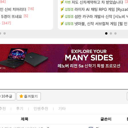
[94]
[45]
[3
공개
저도 신차계약하고 차 받았습니다
너넨 대난 함부로 가지 마라..
차벤
로아
[16]
[6]
가인 신비 치어리더
하는 법
라이자 AI 채팅 RPG 게임 [RyzaC
Ssf 정의를 내려 버린 디시인
섭컬겜
디아4
[5]
[
사 5경이 뜨네요
 (8/5)
섬란 카구라 개발사 신작 [시노비 넥서
게이머라면 필수로 알아야 할 것
섭컬겜
메이플
[347]
션 정보/공략글 모음
아
100:8 보다 효율이 좋은 상향된 
넷마블, 신작 서브컬쳐 게임 [펄 인 블루
섭컬겜
로아
10추글
즐겨찾기
추천
후기
인벤추천
기타
제목
글쓴이