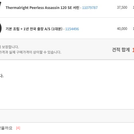
.
괜찮을까요
[4]