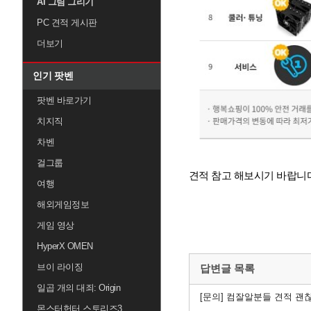
AI 그림 그리기
PC 견적 게시판
더보기
인기 팟벤
팟벤 바로가기
치지직
차벤
걸그룹
견적 참고 해보시기 바랍니다
여행
해외게임정보
게임 영상
HyperX OMEN
브이 라이징
답변글 목록
일곱 개의 대죄: Origin
[문의]
컴잘알분들 견적 
몬스터헌터 스토리즈3