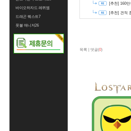
[추천]
160
바이오하자드 레퀴엠
[추천]
견적 
드래곤 퀘스트7
풋볼 매니저26
목록
|
댓글(
0
)