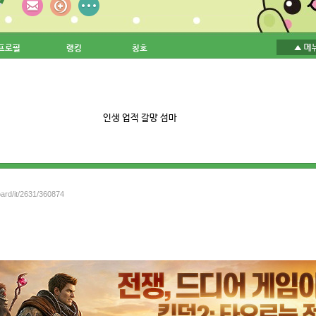
프로필
랭킹
칭호
인생 업적 갈망 섬마
oard/it/2631/360874