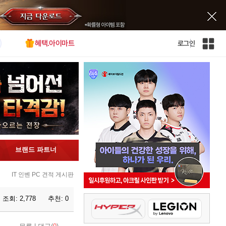
혜택.아이마트
로그인
인
벤
전
체
사
이
트
맵
브랜드 파트너
IT 인벤 PC 견적 게시판
조회:
2,778
추천:
0