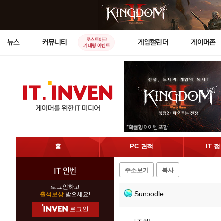
로스트아크
뉴스
커뮤니티
게임캘린더
게이머존
기대평 이벤트
홈
PC 견적
IT 
IT 인벤
주소보기
복사
로그인하고
Sunoodle
출석보상
받으세요!
로그인