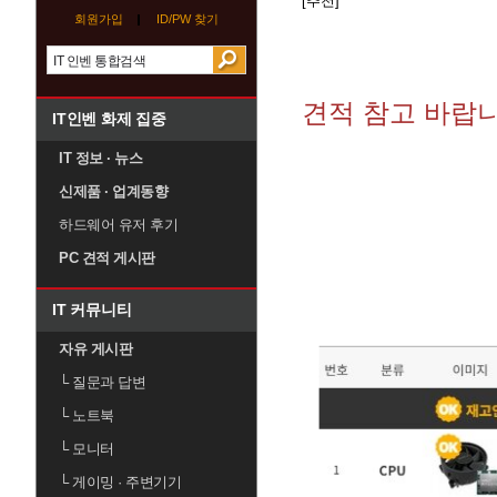
[추천]
회원가입
ID/PW 찾기
견적 참고 바랍니
IT인벤 화제 집중
IT 정보 · 뉴스
신제품 · 업계동향
하드웨어 유저 후기
PC 견적 게시판
IT 커뮤니티
자유 게시판
└
질문과 답변
└
노트북
└
모니터
└
게이밍 · 주변기기