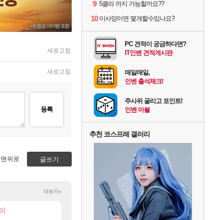
9
5클라 까지 가능할까요??
10
이사양이면 몇개할수있나요?
PC 견적이 궁금하다면?
새로고침
IT인벤 견적게시판
새로고침
매일매일,
인벤 출석체크!
주사위 굴리고 포인트!
등록
인벤 마블
추천 코스프레 갤러리
맨위로
글쓰기
더보기+
3]
[206]
[137]
취소하고 나왔다
챕터별 길찾기/지도 공략 (1 ~ 12장)
우리 나라의 주적은??
비스트
메이플