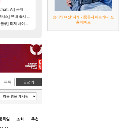
]
[82]
빵값 문의 후기
4컷 만화 | 야간 보초는 너무 힘들어
아주프로
메이플
[35]
hat: AI] 공개
벨가 하드 찐 투력컷
테스트 때는 로비에 온라인 기능이 있는데
리밋제로
로아
116]
[76]
스] 연내 출시 예정
스위치2판 ‘몬헌 와일즈’, 30~40fps 목표 
레테 재사용 17번 터짐
해외겜
메이플
승리의 여신: 니케 기묭묭지 아르카나: 포
츈 메이트
[101]
[1
아제나 ㄷㄷ
] 티저 사이트 오픈
비스트 오브 리인카네이션 오픈 트레일러
벨가르딘 나이트메어 TOP 10 직업별 분포
PV
로아
목록
글쓰기
등록일
조회
추천