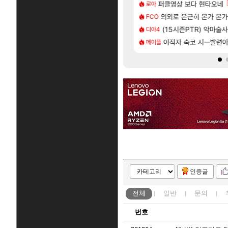
[82]
후기
| 야간 보초는 너무 힘들어
퍼클영상 보다 현타오네
「에린」 컨셉 포스터 
아스오라
로아
[35]
투력컷
 로비에 온라인 기능이 있는데
의외로 은근히 몬가 몬
쿠를 먼저 보내서 기습
비스트
FCO
[76]
헌 와일즈’, 30~40fps 목표 추정
17번 터짐
(15시즌PTR) 악마술
리싱크드 1.06 패치노트
리싱크드
디아4
[118]
인카네이션 오픈 트레일러
메어 TOP 10 직업별 분포
비스트 오브 리인카네이
이적자 숙코 시ㅡ발련
비스트
메이플
인증글
전체
일반
문의
번호