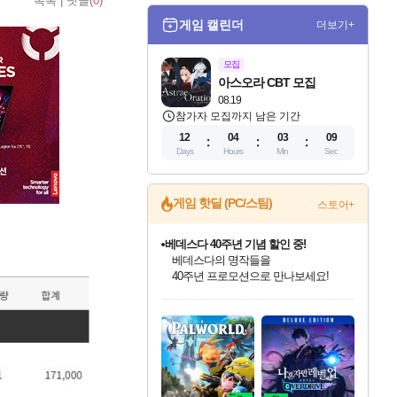
목록
|
댓글(
0
)
게임 캘린더
더보기+
모집
아스오라 CBT 모집
08.19
참가자 모집까지 남은 기간
12
04
03
08
Days
Hours
Min
Sec
베데스다 40주년 기념 할인 중!
게임 핫딜 (PC/스팀)
스토어+
베데스다의 명작들을
40주년 프로모션으로 만나보세요!
마블 투혼 파이팅 소울즈 예약 판매 중!
마블 히어로 총 출동&화려한 격투!
네이버 포인트 혜택까지!
인벤게임즈 8월 특별 할인!
드래곤소드: 어웨이크닝 입점!
문명 7 특별 할인!
귀무자: 검의 길 예약 판매 중!
비스트 오브 리인카네이션 정식 출시!
커세어 코브 출시 기념 할인!
더 렐릭 퍼스트 가디언 정식 출시
캡콤 프렌차이즈 할인 진행 중!
캡콤 일부 상품 상시 할인
스타워즈 은하계 레이서
로블록스 기프트 카드 공식 입점
인기 퍼블리셔 모음!
스팀으로 만나는 드래곤소드!
조선&고려 DLC 출시 예정
10% 할인과
게임프릭 신작 IP
해적'섬'을 발전시키자!
설화x하드코어 액션!
몬헌, 바하 등 인기 IP를
몬헌 와일즈 & 드래곤즈 도그마2
인벤게임즈에서 10% 추가 적립
Robux를 가장 안전하고
최대 90% 할인가를 만나보세요!
네이버혜택과 함께 만나보세요!
50%할인&추가 적립까지!
이니&베니 혜택까지!
네이버 혜택가와 함께 예약하세요!
할인&네이버혜택으로 만나보세요!
네이버페이 혜택과 만나보세요!
할인가에 만나보세요!
일부 에디션 상시 할인!
혜택으로 예약 판매 중
편안하게 충전하세요