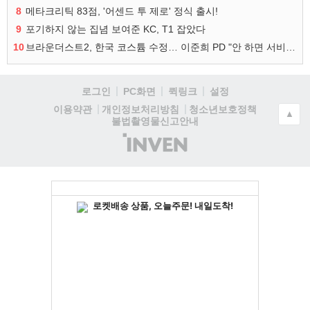
8
메타크리틱 83점, '어센드 투 제로' 정식 출시!
9
포기하지 않는 집념 보여준 KC, T1 잡았다
10
브라운더스트2, 한국 코스튬 수정… 이준희 PD "안 하면 서비스 지속 불가"
로그인
PC화면
퀵링크
설정
청소년보호정책
이용약관
개인정보처리방침
▲
불법촬영물신고안내
(주)
인
벤