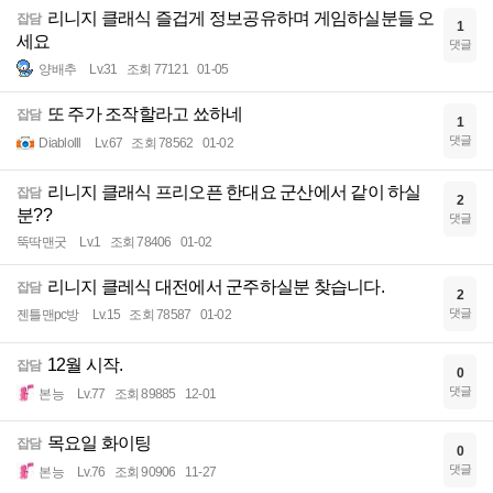
리니지 클래식 즐겁게 정보공유하며 게임하실분들 오
잡담
1
세요
댓글
양배추
Lv.31
조회 77121
01-05
또 주가 조작할라고 쑈하네
잡담
1
댓글
Diablolll
Lv.67
조회 78562
01-02
리니지 클래식 프리오픈 한대요 군산에서 같이 하실
잡담
2
분??
댓글
뚝딱맨굿
Lv.1
조회 78406
01-02
리니지 클레식 대전에서 군주하실분 찾습니다.
잡담
2
댓글
젠틀맨pc방
Lv.15
조회 78587
01-02
12월 시작.
잡담
0
댓글
본능
Lv.77
조회 89885
12-01
목요일 화이팅
잡담
0
댓글
본능
Lv.76
조회 90906
11-27