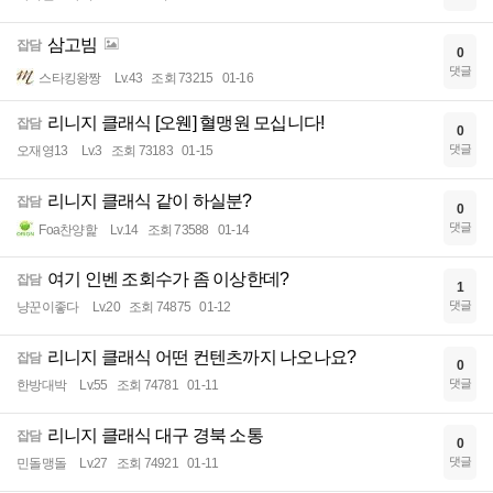
삼고빔
잡담
0
댓글
스타킹왕짱
Lv.43
조회 73215
01-16
리니지 클래식 [오웬] 혈맹원 모십니다!
잡담
0
댓글
오재영13
Lv.3
조회 73183
01-15
리니지 클래식 같이 하실분?
잡담
0
댓글
Foa찬양핥
Lv.14
조회 73588
01-14
여기 인벤 조회수가 좀 이상한데?
잡담
1
댓글
냥꾼이좋다
Lv.20
조회 74875
01-12
리니지 클래식 어떤 컨텐츠까지 나오나요?
잡담
0
댓글
한방대박
Lv.55
조회 74781
01-11
리니지 클래식 대구 경북 소통
잡담
0
댓글
민돌맹돌
Lv.27
조회 74921
01-11