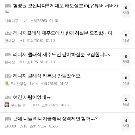
혈맹원 모십니다!!! 제대로 해보실분 (bj,유튜버 서버×)
잡담
0
댓글
개뼉다구
Lv.4
조회 75363
01-10
리니지클래식 제주도에서 함께하실분 모집합니다.
잡담
0
댓글
한사람
Lv.1
조회 75186
01-10
리니지 클래식 제주도민 같이하실분 모집합니다.
잡담
0
댓글
한사람
Lv.1
조회 75161
01-10
리니지 클래식 카톡방 만들었어요.
잡담
0
댓글
Foa찬양핥
Lv.14
조회 75759
01-08
여긴 사람이없네ㅠ
잡담
1
댓글
쿠팡플레이
Lv.73
조회 76469
01-07
근데 니들 리니지클래식 정액제면 할거냐?
잡담
4
댓글
Z10000
Lv.18
조회 77157
01-06