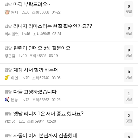
마격 부탁드려요~
잡담
0
댓글
해삐
Lv.86
조회 36808
04-22
리니지 리마스터는 현질 필수인가요??
잡담
0
댓글
쏴리질럿
Lv.46
조회 46945
03-24
린린이 인데요 5셋 질문이요
잡담
0
댓글
정근림
Lv.10
조회 48395
03-19
계정 사서 할까 하는데
잡담
0
댓글
위인
Lv.70
조회 52740
03-06
다들 고생하셨습니다..
잡담
1
댓글
본능
Lv.78
조회 55862
02-26
옛날 리니지1은 서버 종료 했나요?
잡담
2
댓글
경희궁
Lv.1
조회 59844
02-20
자동이 이제 본던까지 진출했네
잡담
0