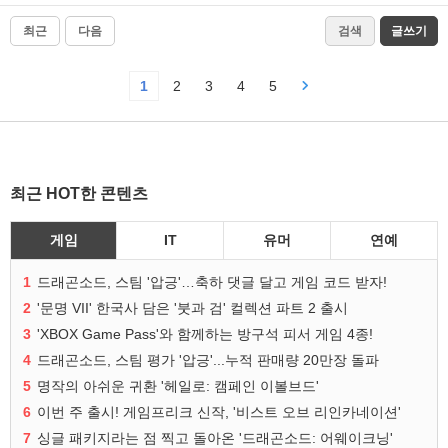
최근
다음
검색
글쓰기
1
2
3
4
5
최근 HOT한 콘텐츠
게임
IT
유머
연예
1
드래곤소드, 스팀 '압긍'…축하 댓글 달고 게임 코드 받자!
2
'문명 VII' 한국사 담은 '붓과 검' 컬렉션 파트 2 출시
3
'XBOX Game Pass'와 함께하는 방구석 피서 게임 4종!
4
드래곤소드, 스팀 평가 '압긍'...누적 판매량 20만장 돌파
5
명작의 아쉬운 귀환 '헤일로: 캠페인 이볼브드'
6
이번 주 출시! 게임프리크 신작, '비스트 오브 리인카네이션'
7
싱글 패키지라는 점 찍고 돌아온 '드래곤소드: 어웨이크닝'