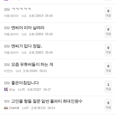
ㄱㄱㄱㄱㄱ
잡담
0
댓글
야동코리아
Lv.1
조회 32919
05-04
엔씨야 리마 살려라
잡담
0
댓글
야동코리아
Lv.1
조회 32856
05-04
엔씨가 밉다 정말..
잡담
0
댓글
야동코리아
Lv.1
조회 32855
05-04
요즘 유튜버들이 하는 게
잡담
0
댓글
미연쓰
Lv.3
조회 33920
05-01
좋은아침입니다
잡담
1
댓글
본능
Lv.78
조회 35327
04-27
고인물 형들 질문 일반 풀파티 최대인원수
정보
0
댓글
Diablolll
Lv.67
조회 36133
04-24