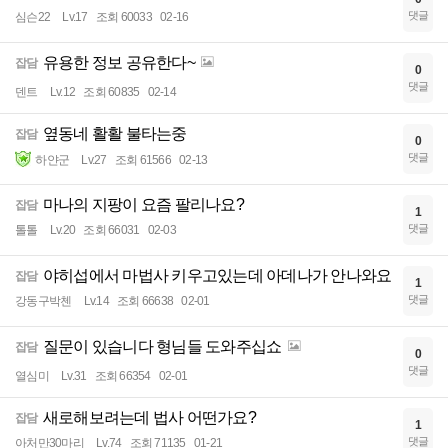
댓글
심슨22
Lv.17
조회 60033
02-16
유용한 정보 공유한다~
잡담
0
댓글
덴트
Lv.12
조회 60835
02-14
옆동네 활활 불타는중
잡담
0
댓글
하얀군
Lv.27
조회 61566
02-13
마나의 지팡이 요즘 팔리나요?
잡담
1
댓글
톨톨
Lv.20
조회 66031
02-03
야히섭에서 마법사 키우고있는데 아데나가 안나와요
잡담
1
댓글
강동구박첸
Lv.14
조회 66638
02-01
질문이 있습니다 형님들 도와주십쇼
잡담
0
댓글
열심미
Lv.31
조회 66354
02-01
새로해보려는데 법사 어떤가요?
잡담
1
댓글
아처만30마리
Lv.74
조회 71135
01-21