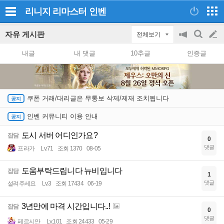
리니지 리마스터
인벤
자유 게시판
전체보기
공
검
글
지
색
내글
내 댓글
10추글
인증글
on/off
쓰
기
쿠폰 거래/대리글은 무통보 삭제/제재 조치됩니다
인벤 커뮤니티 이용 안내
도시 서버 어디인가요?
잡담
0
댓글
프라가
Lv.71
조회 1370
08-05
도움부탁드립니다 뉴비입니다
잡담
1
댓글
설려주세요
Lv.3
조회 17434
06-19
3년만에 마격 시간입니다..!
잡담
0
댓글
페르시안
Lv.101
조회 24433
05-29