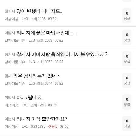
많이 변했네 니니지도..
창기사
0
댓글
미냉미냉
Lv.3
조회 1195
09-02
리니지에 꽃은 마법사인데 ......
마법사
0
댓글
날아라물티슈
Lv.3
조회 1569
08-22
창기사 이미지랑 움직임 어디서 볼수있나요 ?
창기사
0
댓글
날아라물티슈
Lv.3
조회 1073
08-22
와우 검사라는게 있네 ~
검사
0
댓글
날아라물티슈
Lv.3
조회 1074
08-22
아..그립네요
마법사
0
댓글
미냉미냉
Lv.1
조회 1259
08-08
리니지 아직 할만한가요?
마법사
0
댓글
미냉미냉
Lv.1
조회 1385
추천 1
08-06