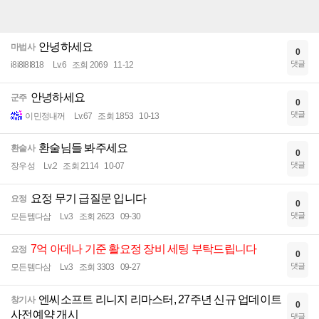
안녕하세요
마법사
0
댓글
i8i8I8I818
Lv.6
조회 2069
11-12
안녕하세요
군주
0
댓글
이민정내꺼
Lv.67
조회 1853
10-13
환술님들 봐주세요
환술사
0
댓글
장우성
Lv.2
조회 2114
10-07
요정 무기 급질문 입니다
요정
0
댓글
모든템다삼
Lv.3
조회 2623
09-30
7억 아데나 기준 활요정 장비 세팅 부탁드립니다
요정
0
댓글
모든템다삼
Lv.3
조회 3303
09-27
엔씨소프트 리니지 리마스터, 27주년 신규 업데이트
창기사
0
사전예약 개시
댓글