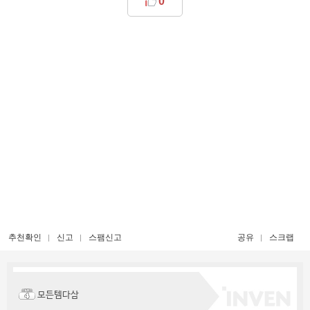
0
추천확인
신고
스팸신고
공유
스크랩
모든템다삼