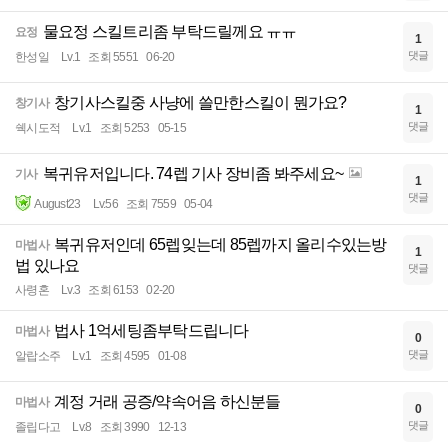
물요정 스킬트리좀 부탁드릴께요 ㅠㅠ
요정
1
댓글
한성일
Lv.1
조회 5551
06-20
창기사스킬중 사냥에 쓸만한스킬이 뭔가요?
창기사
1
댓글
쉑시도적
Lv.1
조회 5253
05-15
복귀유저입니다. 74렙 기사 장비좀 봐주세요~
기사
1
댓글
August23
Lv.56
조회 7559
05-04
복귀유저인데 65렙잊는데 85렙까지 올리수있는방
마법사
1
법 있나요
댓글
사령혼
Lv.3
조회 6153
02-20
법사 1억세팅좀부탁드립니다
마법사
0
댓글
알랍소주
Lv.1
조회 4595
01-08
계정 거래 공증/약속어음 하신분들
마법사
0
댓글
졸립다고
Lv.8
조회 3990
12-13