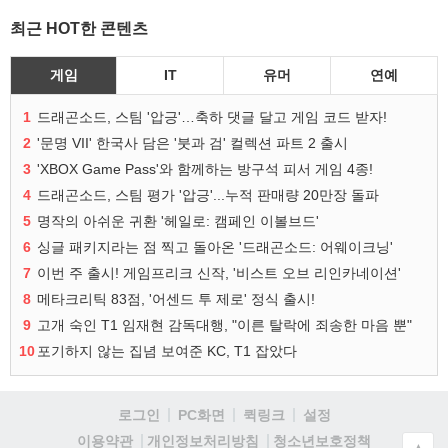
최근 HOT한 콘텐츠
게임
IT
유머
연예
1
드래곤소드, 스팀 '압긍'…축하 댓글 달고 게임 코드 받자!
2
'문명 VII' 한국사 담은 '붓과 검' 컬렉션 파트 2 출시
3
'XBOX Game Pass'와 함께하는 방구석 피서 게임 4종!
4
드래곤소드, 스팀 평가 '압긍'...누적 판매량 20만장 돌파
5
명작의 아쉬운 귀환 '헤일로: 캠페인 이볼브드'
6
싱글 패키지라는 점 찍고 돌아온 '드래곤소드: 어웨이크닝'
7
이번 주 출시! 게임프리크 신작, '비스트 오브 리인카네이션'
8
메타크리틱 83점, '어센드 투 제로' 정식 출시!
9
고개 숙인 T1 임재현 감독대행, "이른 탈락에 죄송한 마음 뿐"
10
포기하지 않는 집념 보여준 KC, T1 잡았다
로그인
PC화면
퀵링크
설정
청소년보호정책
이용약관
개인정보처리방침
▲