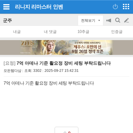
리니지 리마스터
인벤
군주
전체보기
공
검
글
지
색
내글
내 댓글
10추글
인증글
on/off
쓰
기
[요정]
7억 아데나 기준 활요정 장비 세팅 부탁드립니다
모든템다삼
조회:
3302
2025-09-27 15:42:31
7억 아데나 기준 활요정 장비 세팅 부탁드립니다