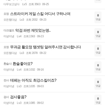
다무보고싶다
Lv.5
조회 3563
09-25
스트라이커 게일 스킬 어디서 구하나여
요정
0
댓글
모든템다삼
Lv.3
조회 2032
09-23
악검 파번 재밋었는뎅..
다크엘프
0
댓글
미냉미냉
Lv.4
조회 1563
09-23
무과금 활요정 템셋팅 알려주시면 감사합니다
요정
0
댓글
모든템다삼
Lv.3
조회 2078
09-22
환술좋아요?
환술사
0
댓글
미냉미냉
Lv.4
조회 1032
09-16
데페는 아직도 최강스킬이죠?
전사
0
댓글
미냉미냉
Lv.3
조회 1035
09-03
검사좋음?
검사
0
댓글
미냉미냉
Lv.3
조회 1085
09-02