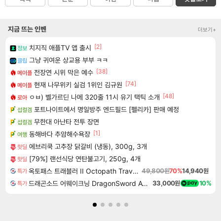
지금 뜨는 인벤
더보기+
[2]
치지직 애플TV 앱 출시
정보
그냥 귀여운 상교용 부부 ㅋㅋ
클립
[38]
전장연 시위 막은 예수
메이플
[74]
현재 나무위키 실검 1위인 김규원
메이플
[48]
ㅇㅂ) 벨가르딘 나메 320줄 11시 유기 택틱 소개
로아
포트나이트에서 명일방주 엔드필드 [펠리카] 판매 예정
섭컬겜
무한대 아난타 전투 장면
섭컬겜
[1]
동해바다 추암해수욕장
여행
에브리쿡 고추장 닭갈비 (냉동), 300g, 3개
핫딜
[79%] 랜선식당 연탄불고기, 250g, 4개
핫딜
옥토패스 트래블러 II Octopath Traveler II
49,800원
70%
14,940원
특가
드래곤소드 어웨이크닝 DragonSword Awakening
33,000원
10%
특가