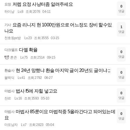
저렙 요정 사냥터좀 알려주세요
요정
0
댓글
하이남
Lv.8
조회 2076
04-11
요즘 리니지 현 1000만원으로 어느정도 장비 할수있
기사
1
나요
댓글
천호동pc방
Lv.23
조회 3555
03-15
다엘 확율
다크엘프
0
댓글
혼존
Lv.75
조회 2514
09-15
현 24년 망했냐 환술 마지막 글이 20년도 글이냐 ;;
환술사
0
댓글
블랙딕
Lv.41
조회 2792
06-27
법사 f5에 자힐 넣고요
마법사
0
댓글
잔르
Lv.16
조회 3593
05-10
마법사 85룬이요 마법적중 5올라간다고 되어있는데
마법사
0
요
댓글
마포남자
Lv.7
조회 2823
05-04