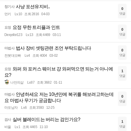
사냥 포션유지비..
창기사
0
댓글
먼키
Lv.10
조회 2816
04-03
요정 무한 트리플과 인트
요정
0
댓글
Dexysfor123
Lv.13
조회 4469
03-11
법사 장비 셋팅관련 조언 부탁드립니다
마법사
0
댓글
전봇대오빠
Lv.4
조회 4004
03-02
와퍼 와 포커스 웨이브 걍 와퍼먹으면 되는거 아니에
요정
1
요?
댓글
나만의삶
Lv.87
조회 3682
01-11
안녕하세요 저는 10년만에 복귀를 해보려고하는데
마법사
0
요 마법사 무기가 궁금합니다
댓글
마포남자
Lv.6
조회 3593
12-25
실버 블레이드는 버리는 검인가요?
검사
1
댓글
바울
Lv.1
조회 4465
11-10