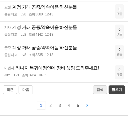
계정 거래 공증/약속어음 하신분들
요정
0
댓글
졸립다고
Lv.8
조회 3880
12-13
계정 거래 공증/약속어음 하신분들
기사
0
댓글
졸립다고
Lv.8
조회 4142
12-13
계정 거래 공증/약속어음 하신분들
군주
0
댓글
졸립다고
Lv.8
조회 3335
12-13
리니지 복귀예정인데 장비 셋팅 도와주세요!
마법사
0
댓글
Altro
Lv.1
조회 3764
10-15
최근
다음
검색
글쓰기
1
2
3
4
5