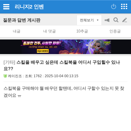
리니지2
인벤
질문과 답변 게시판
전체보기
공
검
글
지
색
내글
내 댓글
10추글
인증글
on/off
쓰
기
[기타]
스킬을 배우고 싶은데 스킬북을 어디서 구입힐수 있나
요??
케이진조
조회:
1762
2025-10-04 00:13:15
스킬북을 구매해야 뭘 배우던 할텐데, 어디서 구할수 있는지 못 찾
겠어요 ㅠ