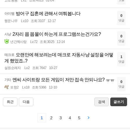
고로롱롱
Lv.1
조회 4613
01-04
방어구 집혼에 관해서 여쭤봅니다
아이템
0
댓글
행운나무
Lv.10
조회 3107
12-17
2자리 몹 몹몰이 하는게 프로그램쓰는건가요?
사냥
0
댓글
년간짝사랑
Lv.72
조회 3025
12-14
오랜만에 해보려는데 매크로 자동사냥 설정을 어떻
매크로
1
게 했었죠..?
댓글
설원순례자
Lv.2
조회 7647
10-27
엔씨 사이트랑 모든 게임이 저만 접속 안되나요? ㅠㅠ
기타
0
댓글
포항2
Lv.18
조회 5366
12-10
최근
다음
검색
글쓰기
1
2
3
4
5