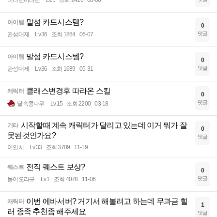
비타민비타민
Lv.1
조회 2416
08-06
말섬 카드시스템?
아이템
0
댓글
관성대제
Lv.36
조회 1864
06-07
말섬 카드시스템?
아이템
0
댓글
관성대제
Lv.36
조회 1689
05-31
클래스변경후 따라온 스킬
캐릭터
0
댓글
달속콩나무
Lv.15
조회 2200
03-18
시작할때 계속 캐릭터가 달리고 있는데 이거 뭐가 잘
기타
0
못된것인가요?
댓글
이인치
Lv.33
조회 3709
11-19
전직 퀘스트 보상?
퀘스트
0
댓글
들어오라규
Lv.1
조회 4078
11-06
이번 에바서버? 거기서 해볼려고 하는데 무과금 힐
캐릭터
1
러 종족 추천좀 해주세요
댓글