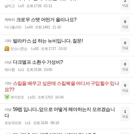
2
댓글
날자고
Lv.5
조회 1726
01-11
크로우 스탯 어떤거 올리나요?
캐릭터
0
댓글
다니엘스타
Lv.40
조회 1482
11-16
발라카스 섭 하는 뉴비입니다. 질문!
기타
0
댓글
안소니존슨
Lv.82
조회 1727
10-15
다크엘프 소환수 가성비?
사냥
0
댓글
박사형
Lv.1
조회 1539
10-05
스킬을 배우고 싶은데 스킬북을 어디서 구입힐수 있나
기타
0
요??
댓글
케이진조
Lv.32
조회 1763
10-04
59렙 입니다..앞으로 어떻게 해야하는지 모르겠습니
사냥
1
다
댓글
초보와프로
Lv.1
조회 3145
09-19