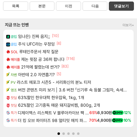
목록
본문
이전
다음
댓글보기
지금 뜨는 인벤
더보기+
[10]
임나은) 진짜 음지;;
클립
[6]
주식 UFC라는 우정잉
클립
루테인주문서 제작 질문
SOL
[116]
제논 윗잠 공 36퍼 팝니다
메이플
[63]
21억에 팔렸는데 싼거?
메이플
[5]
아반테 2.0 자연흡기?
차벤
라스트 에포크 시즌5 - 서리화신의 분노 티저
PV
버전 콘텐츠 미리 보기 | 3.6 버전 「신기루 속 등불 그림자, 속세에 깃든 검의 결심」이 8월 20일에 업데이트됩니다!
명조
63%할인 한우대학 한우잡육, 1kg, 1개
핫딜
62%할인 고기중독 매운 돼지갈비찜, 800g, 2개
핫딜
디제이맥스 리스펙트 V 블루아카이브 팩 DJMAX RESPECT V Blue Archive Pack DLC
65%
6,930원
12%
특가
더 킹 오브 파이터즈 98 얼티밋 매치 파이널 에디션 THE KING OF FIGHTERS 98 ULTIMATE MATCH FINAL EDITION
70%
4,800원
10%
특가