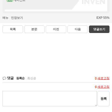
케이진조
메뉴
인장보기
EXP 55%
목록
본문
이전
다음
댓글쓰기
댓글
등록순
|
최신순
새로고침
새로고침
등록