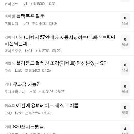
뉴비먼트
Lv.1
조회 6082
10-31
블랙쿠폰 질문
아이템
0
댓글
귀티악마
Lv.43
조회 4400
09-08
다크어벤저 57인데요 자동사냥하는데 패스트힐만
캐릭터
0
시전되는데..
댓글
와아우우우
Lv.11
조회 2761
08-20
올라운드 컬렉션 조각(이벤트) 하신분있나요?
이벤트
0
댓글
쿠흐
Lv.30
조회 2403
07-25
무과금 가능?
기타
0
댓글
무지개목도리
Lv.10
조회 3496
06-07
예전에 용뼈레이드 퀘스트 이름
퀘스트
0
댓글
ESQ
Lv.63
조회 2554
05-31
S20쓰시는분들..
기타
4
댓글