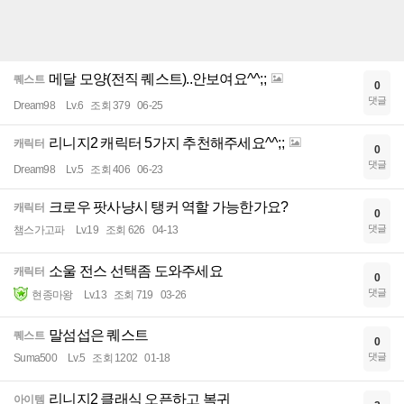
메달 모양(전직 퀘스트)..안보여요^^;;
퀘스트
0
댓글
Dream98
Lv.6
조회 379
06-25
리니지2 캐릭터 5가지 추천해주세요^^;;
캐릭터
0
댓글
Dream98
Lv.5
조회 406
06-23
크로우 팟사냥시 탱커 역할 가능한가요?
캐릭터
0
댓글
챔스가고파
Lv.19
조회 626
04-13
소울 전스 선택좀 도와주세요
캐릭터
0
댓글
현종마왕
Lv.13
조회 719
03-26
말섬섭은 퀘스트
퀘스트
0
댓글
Suma500
Lv.5
조회 1202
01-18
리니지2 클래식 오픈하고 복귀
아이템