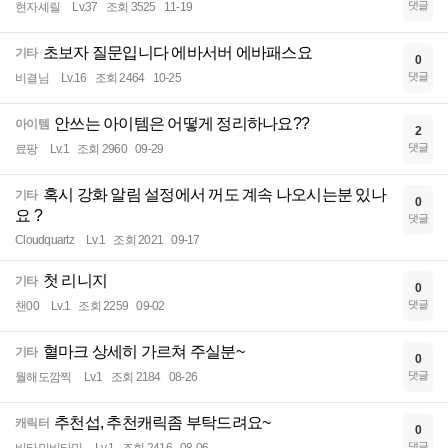
댓글
현자셰릴
Lv.37
조회 3525
11-19
초보자 질문입니다 에바서버 에바패스요
기타
0
댓글
비결님
Lv.16
조회 2464
10-25
안쓰는 아이템은 어떻게 정리하나요??
아이템
2
댓글
료팡
Lv.1
조회 2960
09-29
혹시 강화 알림 설정에서 꺼도 계속 나오시는분 있나
기타
0
요 ?
댓글
Cloudquartz
Lv.1
조회 2021
09-17
첫 리니지
기타
0
댓글
챈00
Lv.1
조회 2259
09-02
혈마크 상세히 가르쳐 주실분~
기타
0
댓글
뭘해도깜찍
Lv.1
조회 2184
08-26
추천섭, 추천캐릭좀 부탁드려요~
캐릭터
0
댓글