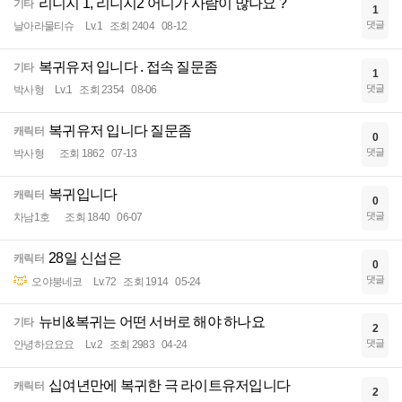
리니지 1, 리니지2 어디가 사람이 많나요 ?
기타
1
댓글
날아라물티슈
Lv.1
조회 2404
08-12
복귀유저 입니다 . 접속 질문좀
기타
1
댓글
박사형
Lv.1
조회 2354
08-06
복귀유저 입니다 질문좀
캐릭터
0
댓글
박사형
조회 1862
07-13
복귀입니다
캐릭터
0
댓글
차남1호
조회 1840
06-07
28일 신섭은
캐릭터
0
댓글
오야붕네코
Lv.72
조회 1914
05-24
뉴비&복귀는 어떤 서버로 해야 하나요
기타
2
댓글
안녕하요요요
Lv.2
조회 2983
04-24
십여년만에 복귀한 극 라이트유저입니다
캐릭터
2