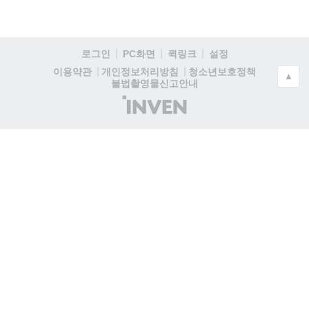
로그인
PC화면
퀵링크
설정
청소년보호정책
이용약관
개인정보처리방침
▲
불법촬영물신고안내
(주)
인
벤