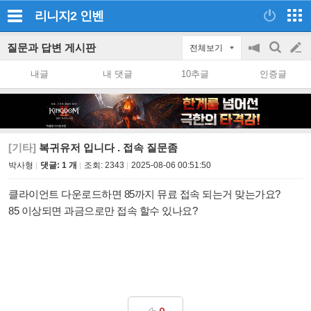
리니지2
인벤
질문과 답변 게시판
전체보기
공
검
글
지
색
내글
내 댓글
10추글
인증글
on/off
쓰
기
[기타]
복귀유저 입니다 . 접속 질문좀
박사형
댓글: 1 개
조회:
2343
2025-08-06 00:51:50
클라이언트 다운로드하면 85까지 뮤료 접속 되는거 맞는가요?
85 이상되면 과금으로만 접속 할수 있나요?