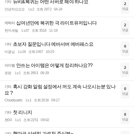
뉴비&복귀는 어떤 서버로 해야 하나요
기타
2
댓글
안녕하요요요
Lv.2
조회 2972
04-24
십여년만에 복귀한 극 라이트유저입니다
캐릭터
2
댓글
현자셰릴
Lv.37
조회 3516
11-19
초보자 질문입니다 에바서버 에바패스요
기타
0
댓글
비결님
Lv.16
조회 2457
10-25
안쓰는 아이템은 어떻게 정리하나요??
아이템
2
댓글
료팡
Lv.1
조회 2953
09-29
혹시 강화 알림 설정에서 꺼도 계속 나오시는분 있나
기타
0
요 ?
댓글
Cloudquartz
Lv.1
조회 2016
09-17
첫 리니지
기타
0
댓글
챈00
Lv.1
조회 2251
09-02
혈마크 상세히 가르쳐 주실분~
기타