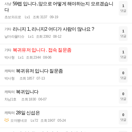
59렙 입니다..앞으로 어떻게 해야하는지 모르겠습니
사냥
1
다
댓글
초보와프로
Lv.1
조회 3137
09-19
리니지 1, 리니지2 어디가 사람이 많나요 ?
기타
1
댓글
날아라물티슈
Lv.1
조회 2392
08-12
복귀유저 입니다 . 접속 질문좀
기타
1
댓글
박사형
Lv.1
조회 2344
08-06
복귀유저 입니다 질문좀
캐릭터
0
댓글
박사형
조회 1857
07-13
복귀입니다
캐릭터
0
댓글
차남1호
조회 1830
06-07
28일 신섭은
캐릭터
0
댓글
오야붕네코
Lv.72
조회 1907
05-24