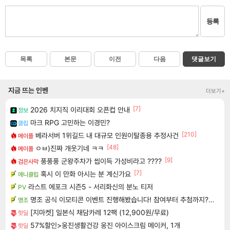
등록
목록
본문
이전
다음
댓글보기
지금 뜨는 인벤
더보기+
[7]
2026 치지직 이리대회 오픈컵 안내
정보
마크 RPG 고민하는 이경민?
클립
[210]
베라서버 1위길드 내 대규모 인원이탈종용 추정사건
메이플
[48]
ㅇㅂ)진짜 개웃기네 ㅋㅋ
메이플
[9]
풍풍풍 군왕주차가 씹이득 가성비라고 ????
검은사막
[7]
혹시 이 만화 아시는 분 계신가요
애니클립
라스트 에포크 시즌5 - 서리화신의 분노 티저
PV
명조 공식 이모티콘 이벤트 진행해봤습니다! 참여부터 추첨까지????
명조
[지마켓] 일본식 채담카레 12팩 (12,900원/무료)
핫딜
57%할인>웅진생활건강 웅진 아이스크림 메이커, 1개
핫딜