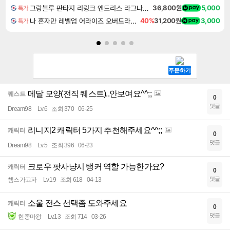
그랑블루 판타지 리링크 엔드리스 라그나로크 업그레이드 킷 Granblue Fantasy Relink Endless Ragnarok Upgrade Kit DLC
36,800원
5,000
특가
나 혼자만 레벨업 어라이즈 오버드라이브 디럭스 에디션 Solo Leveling Arise Overdrive Deluxe Edition
40%
31,200원
3,000
특가
메달 모양(전직 퀘스트)..안보여요^^;;
퀘스트
0
댓글
Dream98
Lv.6
조회 370
06-25
리니지2 캐릭터 5가지 추천해주세요^^;;
캐릭터
0
댓글
Dream98
Lv.5
조회 396
06-23
크로우 팟사냥시 탱커 역할 가능한가요?
캐릭터
0
댓글
챔스가고파
Lv.19
조회 618
04-13
소울 전스 선택좀 도와주세요
캐릭터
0
댓글
현종마왕
Lv.13
조회 714
03-26