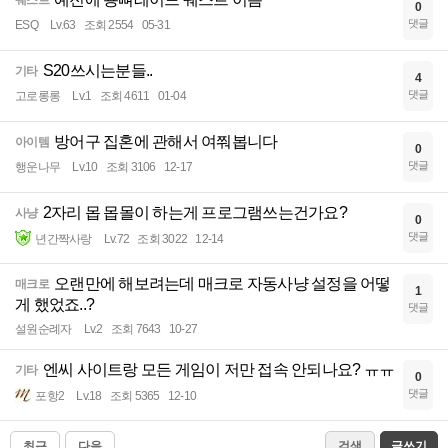
퀘스트
0
댓글
ESQ
Lv.63
조회 2554
05-31
S20쓰시는분들..
기타
4
댓글
고로롱롱
Lv.1
조회 4611
01-04
방어구 집혼에 관해서 여쭤봅니다
아이템
0
댓글
행운나무
Lv.10
조회 3106
12-17
2자리 몹 몹몰이 하는게 프로그램쓰는건가요?
사냥
0
댓글
년간짝사랑
Lv.72
조회 3022
12-14
오랜만에 해보려는데 매크로 자동사냥 설정을 어떻
매크로
1
게 했었죠..?
댓글
설원순례자
Lv.2
조회 7643
10-27
엔씨 사이트랑 모든 게임이 저만 접속 안되나요? ㅠㅠ
기타
0
댓글
포항2
Lv.18
조회 5365
12-10
최근
다음
검색
글쓰기