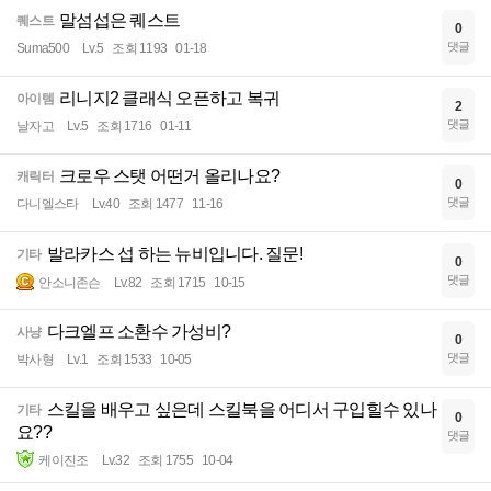
말섬섭은 퀘스트
퀘스트
0
댓글
Suma500
Lv.5
조회 1193
01-18
리니지2 클래식 오픈하고 복귀
아이템
2
댓글
날자고
Lv.5
조회 1716
01-11
크로우 스탯 어떤거 올리나요?
캐릭터
0
댓글
다니엘스타
Lv.40
조회 1477
11-16
발라카스 섭 하는 뉴비입니다. 질문!
기타
0
댓글
안소니존슨
Lv.82
조회 1715
10-15
다크엘프 소환수 가성비?
사냥
0
댓글
박사형
Lv.1
조회 1533
10-05
스킬을 배우고 싶은데 스킬북을 어디서 구입힐수 있나
기타
0
요??
댓글
케이진조
Lv.32
조회 1755
10-04