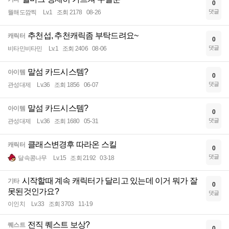
0
댓글
뭘해도깜찍
Lv.1
조회 2178
08-26
추천섭, 추천캐릭좀 부탁드려요~
캐릭터
0
댓글
비타민비타민
Lv.1
조회 2406
08-06
말섬 카드시스템?
아이템
0
댓글
관성대제
Lv.36
조회 1856
06-07
말섬 카드시스템?
아이템
0
댓글
관성대제
Lv.36
조회 1680
05-31
클래스변경후 따라온 스킬
캐릭터
0
댓글
달속콩나무
Lv.15
조회 2192
03-18
시작할때 계속 캐릭터가 달리고 있는데 이거 뭐가 잘
기타
0
못된것인가요?
댓글
이인치
Lv.33
조회 3703
11-19
전직 퀘스트 보상?
퀘스트
0