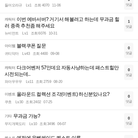
댓글
들어오라규
Lv.1
조회 4070
11-06
이번 에바서버? 거기서 해볼려고 하는데 무과금 힐
캐릭터
1
러 종족 추천좀 해주세요
댓글
뉴비먼트
Lv.1
조회 6076
10-31
블랙쿠폰 질문
아이템
0
댓글
귀티악마
Lv.43
조회 4400
09-08
다크어벤저 57인데요 자동사냥하는데 패스트힐만
캐릭터
0
시전되는데..
댓글
와아우우우
Lv.11
조회 2759
08-20
올라운드 컬렉션 조각(이벤트) 하신분있나요?
이벤트
0
댓글
쿠흐
Lv.30
조회 2402
07-25
무과금 가능?
기타
0
댓글
무지개목도리
Lv.10
조회 3496
06-07
예전에 용뼈레이드 퀘스트 이름