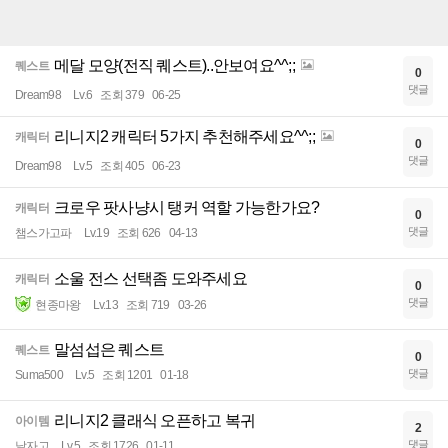
메달 모양(전직 퀘스트)..안보여요^^;;
퀘스트
0
댓글
Dream98
Lv.6
조회 379
06-25
리니지2 캐릭터 5가지 추천해주세요^^;;
캐릭터
0
댓글
Dream98
Lv.5
조회 405
06-23
크로우 팟사냥시 탱커 역할 가능한가요?
캐릭터
0
댓글
챔스가고파
Lv.19
조회 626
04-13
소울 전스 선택좀 도와주세요
캐릭터
0
댓글
현종마왕
Lv.13
조회 719
03-26
말섬섭은 퀘스트
퀘스트
0
댓글
Suma500
Lv.5
조회 1201
01-18
리니지2 클래식 오픈하고 복귀
아이템
2
댓글
날자고
Lv.5
조회 1726
01-11