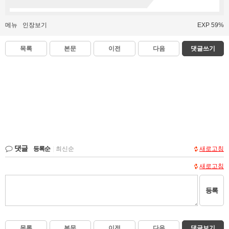
메뉴
인장보기
EXP 59%
목록
본문
이전
다음
댓글쓰기
댓글
등록순
|
최신순
새로고침
새로고침
등록
목록
본문
이전
다음
댓글보기