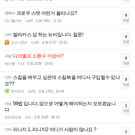
크로우 스탯 어떤거 올리나요?
캐릭터
0
댓글
다니엘스타
Lv.40
조회 1482
11-16
발라카스 섭 하는 뉴비입니다. 질문!
기타
0
댓글
안소니존슨
Lv.82
조회 1727
10-15
다크엘프 소환수 가성비?
사냥
0
댓글
박사형
Lv.1
조회 1539
10-05
스킬을 배우고 싶은데 스킬북을 어디서 구입힐수 있나
기타
0
요??
댓글
케이진조
Lv.32
조회 1762
10-04
59렙 입니다..앞으로 어떻게 해야하는지 모르겠습니
사냥
1
다
댓글
초보와프로
Lv.1
조회 3145
09-19
리니지 1, 리니지2 어디가 사람이 많나요 ?
기타
1