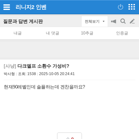
리니지2
인벤
질문과 답변 게시판
전체보기
공
검
글
지
색
내글
내 댓글
10추글
인증글
on/off
쓰
기
[사냥]
다크엘프 소환수 가성비?
박사형
조회:
1538
2025-10-05 20:24:41
현재90레벨인데 솔플하는데 겐찬을까요?