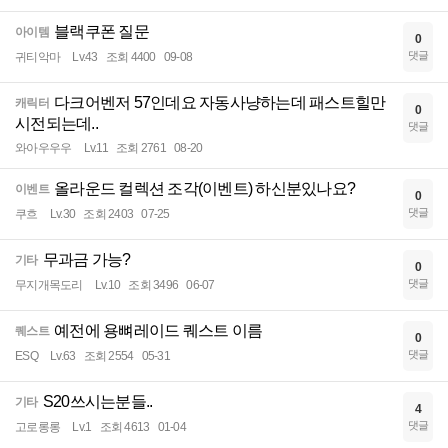
블랙쿠폰 질문
아이템
0
댓글
귀티악마
Lv.43
조회 4400
09-08
다크어벤저 57인데요 자동사냥하는데 패스트힐만
캐릭터
0
시전되는데..
댓글
와아우우우
Lv.11
조회 2761
08-20
올라운드 컬렉션 조각(이벤트) 하신분있나요?
이벤트
0
댓글
쿠흐
Lv.30
조회 2403
07-25
무과금 가능?
기타
0
댓글
무지개목도리
Lv.10
조회 3496
06-07
예전에 용뼈레이드 퀘스트 이름
퀘스트
0
댓글
ESQ
Lv.63
조회 2554
05-31
S20쓰시는분들..
기타
4
댓글
고로롱롱
Lv.1
조회 4613
01-04