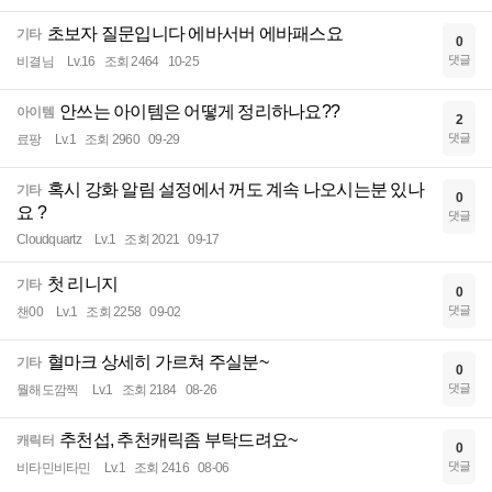
초보자 질문입니다 에바서버 에바패스요
기타
0
댓글
비결님
Lv.16
조회 2464
10-25
안쓰는 아이템은 어떻게 정리하나요??
아이템
2
댓글
료팡
Lv.1
조회 2960
09-29
혹시 강화 알림 설정에서 꺼도 계속 나오시는분 있나
기타
0
요 ?
댓글
Cloudquartz
Lv.1
조회 2021
09-17
첫 리니지
기타
0
댓글
챈00
Lv.1
조회 2258
09-02
혈마크 상세히 가르쳐 주실분~
기타
0
댓글
뭘해도깜찍
Lv.1
조회 2184
08-26
추천섭, 추천캐릭좀 부탁드려요~
캐릭터
0
댓글
비타민비타민
Lv.1
조회 2416
08-06