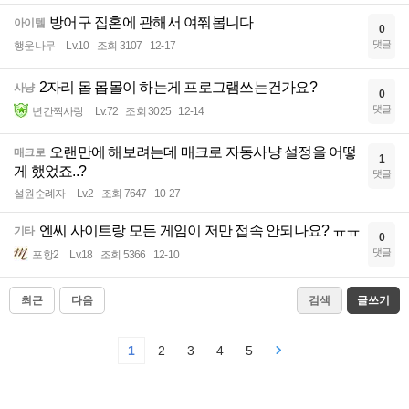
방어구 집혼에 관해서 여쭤봅니다
아이템
0
댓글
행운나무
Lv.10
조회 3107
12-17
2자리 몹 몹몰이 하는게 프로그램쓰는건가요?
사냥
0
댓글
년간짝사랑
Lv.72
조회 3025
12-14
오랜만에 해보려는데 매크로 자동사냥 설정을 어떻
매크로
1
게 했었죠..?
댓글
설원순례자
Lv.2
조회 7647
10-27
엔씨 사이트랑 모든 게임이 저만 접속 안되나요? ㅠㅠ
기타
0
댓글
포항2
Lv.18
조회 5366
12-10
최근
다음
검색
글쓰기
1
2
3
4
5