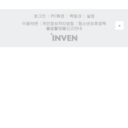
로그인
PC화면
퀵링크
설정
청소년보호정책
이용약관
개인정보처리방침
▲
불법촬영물신고안내
(주)
인
벤