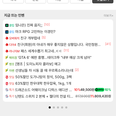
지금 뜨는 인벤
더보기+
[10]
임나은) 진짜 음지;;
클립
마크 RPG 고민하는 이경민?
클립
[5]
친구 개부럽네
오버워치
[41]
친구(회원)의 아내가 매우 좋지않은 상황입니다. 국민청원동의를 부탁드립니다.(췌장암 신약)
디아4
[11]
패스 세계수뽑기 최고네..ㄷㄷ
리니지M
‘GTA 6’ 예판 흥행…테이크투 “내부 예상 크게 넘어”
해외겜
[명조 | 도미노피자 콜라보] 예고
명조
[2]
선생님들 차 시동 끌 때 꾸르륵소리나는데
차벤
50%할인 도가니탕의 정석, 500g, 3팩
핫딜
63%할인 한우대학 한우잡육, 1kg, 1개
핫딜
드래곤소드 어웨이크닝 디럭스 에디션 DragonSword Awakening Deluxe Edition
10%
49,500원
10%
특가
닌텐도 스위치 2 본체 + 젤다의 전설 티어스 오브 더 킹덤 닌텐도 스위치 2 에디션 + 젤다의 전설 브레스 오브 더 와일드 닌텐도 스위치 2 에디션 번들
817,600원
1%
809,420원
특가