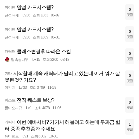
말섬 카드시스템?
아이템
0
댓글
관성대제
Lv.36
조회 1863
06-07
말섬 카드시스템?
아이템
0
댓글
관성대제
Lv.36
조회 1689
05-31
클래스변경후 따라온 스킬
캐릭터
0
댓글
달속콩나무
Lv.15
조회 2200
03-18
시작할때 계속 캐릭터가 달리고 있는데 이거 뭐가 잘
기타
0
못된것인가요?
댓글
이인치
Lv.33
조회 3709
11-19
전직 퀘스트 보상?
퀘스트
0
댓글
들어오라규
Lv.1
조회 4078
11-06
이번 에바서버? 거기서 해볼려고 하는데 무과금 힐
캐릭터
1
러 종족 추천좀 해주세요
댓글
뉴비먼트
Lv.1
조회 6082
10-31