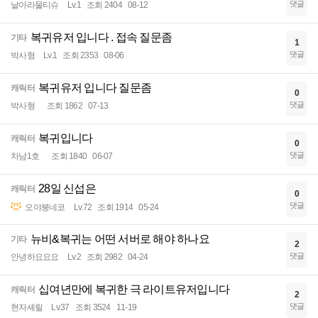
댓글
날아라물티슈
Lv.1
조회 2404
08-12
복귀유저 입니다 . 접속 질문좀
기타
1
댓글
박사형
Lv.1
조회 2353
08-06
복귀유저 입니다 질문좀
캐릭터
0
댓글
박사형
조회 1862
07-13
복귀입니다
캐릭터
0
댓글
차남1호
조회 1840
06-07
28일 신섭은
캐릭터
0
댓글
오야붕네코
Lv.72
조회 1914
05-24
뉴비&복귀는 어떤 서버로 해야 하나요
기타
2
댓글
안녕하요요요
Lv.2
조회 2982
04-24
십여년만에 복귀한 극 라이트유저입니다
캐릭터
2
댓글
현자셰릴
Lv.37
조회 3524
11-19