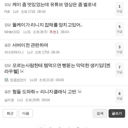
케이 좀 멋있었는데 유튜브 영상은 좀 별로네
잡담
1
댓글
Flstl
Lv.4
조회 1718
08-04
똘케이가 리니지 잡채를 망치고있어..
잡담
5
댓글
Winter1011
Lv.31
조회 3670
추천 1
08-04
서버이전 관련하여
질문
3
댓글
위대한택지니
Lv.2
조회 1756
08-04
모르는사람한테 템먹으면 삥뜯는 악덕한 생키임! [켄
잡담
7
라우헬]
댓글
껌좀씹었어
Lv.18
조회 2116
08-04
형들 도와줘ㅜ 리니지클래식 고번
질문
8
댓글
슬라형
Lv.1
조회 2095
08-04
최근
다음
검색
글쓰기