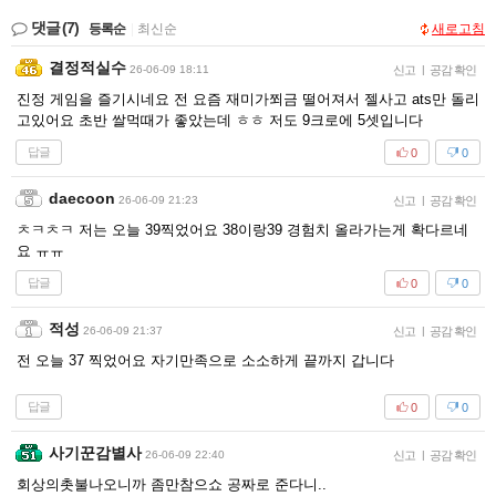
댓글
(7)
등록순
|
최신순
새로고침
결정적실수
26-06-09 18:11
신고
|
공감 확인
진정 게임을 즐기시네요 전 요즘 재미가쬐금 떨어져서 젤사고 ats만 돌리
고있어요 초반 쌀먹때가 좋았는데 ㅎㅎ 저도 9크로에 5셋입니다
답글
0
0
daecoon
26-06-09 21:23
신고
|
공감 확인
ㅊㅋㅊㅋ 저는 오늘 39찍었어요 38이랑39 경험치 올라가는게 확다르네
요 ㅠㅠ
답글
0
0
적성
26-06-09 21:37
신고
|
공감 확인
전 오늘 37 찍었어요 자기만족으로 소소하게 끝까지 갑니다
답글
0
0
사기꾼감별사
26-06-09 22:40
신고
|
공감 확인
회상의촛불나오니까 좀만참으쇼 공짜로 준다니..