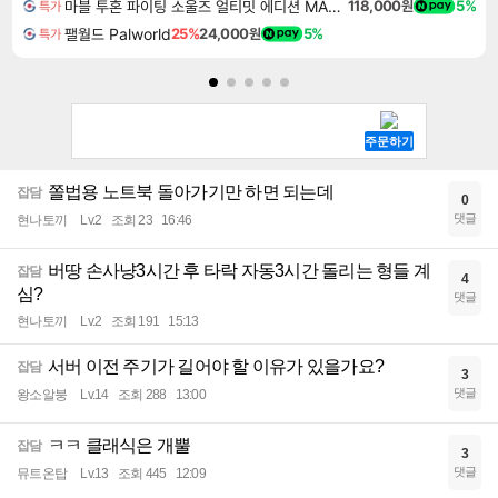
마블 투혼 파이팅 소울즈 얼티밋 에디션 MARVEL Tokon Fighting Souls Ultimate Edition
118,000원
5%
특가
팰월드 Palworld
25%
24,000원
5%
특가
쫄법용 노트북 돌아가기만 하면 되는데
잡담
0
댓글
현나토끼
Lv.2
조회 23
16:46
버땅 손사냥3시간 후 타락 자동3시간 돌리는 형들 계
잡담
4
심?
댓글
현나토끼
Lv.2
조회 191
15:13
서버 이전 주기가 길어야 할 이유가 있을가요?
잡담
3
댓글
왕소알붕
Lv.14
조회 288
13:00
ㅋㅋ 클래식은 개뿔
잡담
3
댓글
뮤트온탑
Lv.13
조회 445
12:09