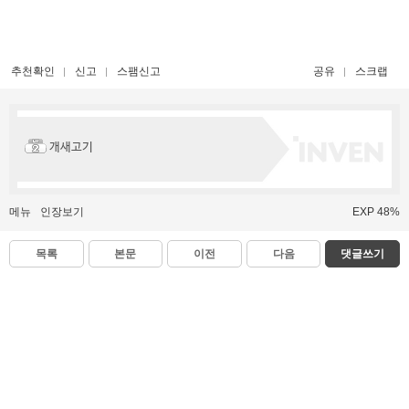
추천확인
신고
스팸신고
공유
스크랩
개새고기
메뉴
인장보기
EXP 48%
목록
본문
이전
다음
댓글쓰기