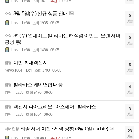
Harv
Lv.88
조회 1877
추천 1
08-05
8월 5일(수) 신규 상품 안내
소식
0
댓글
Harv
Lv.88
조회 1935
08-05
8/5(수) 업데이트 (미리가는 해적섬 이벤트, 오렌 서버
소식
0
공성 등)
댓글
Harv
Lv.88
조회 1488
08-05
이번 최대격전지
잡담
5
댓글
Newbi1004
Lv.4
조회 1790
08-05
발라카스 케이연합 대승
잡담
4
댓글
킹덤
Lv.53
조회 2470
08-05
격전지 파아그리오 , 아스테어 , 발라카스
잡담
3
댓글
킹덤
Lv.53
조회 1664
08-05
최종 서버 이전 · 세력 상황 (8월 6일 update)
서버현황
23
댓글
Harv
Lv.88
조회 4801
추천 3
08-05