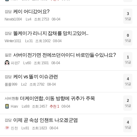
케이 어디갔어요?
잡담
3
댓글
Newbi1004
Lv.4
조회 2753
08-04
똘케이가 리니지 잡채를 망치고있어..
잡담
0
댓글
Winter1011
Lv.31
조회 1902
08-04
서버이전가면 전에쓰던아이디 바로만들수있나요?
질문
1
댓글
파판7
Lv.60
조회 1501
08-04
케이 vs 똘끼 이슈관련
잡담
4
댓글
롤롤999
Lv.2
조회 2792
08-04
더케이연합, 이동 방향에 귀추가 주목
서버현황
2
댓글
Harv
Lv.88
조회 2457
추천 1
08-04
이제 곧 속성 인챈트 나오겠군염
잡담
4
댓글
진천
Lv.81
조회 1823
08-04