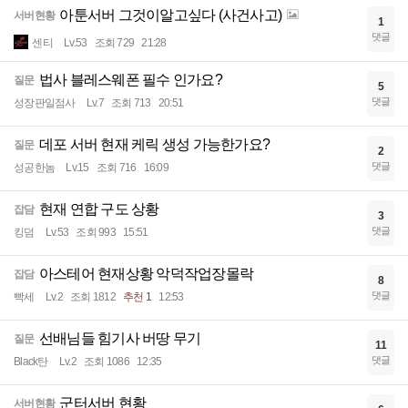
아툰서버 그것이알고싶다 (사건사고)
서버현황
1
댓글
센티
Lv.53
조회 729
21:28
법사 블레스웨폰 필수 인가요?
질문
5
댓글
성장판일점사
Lv.7
조회 713
20:51
데포 서버 현재 케릭 생성 가능한가요?
질문
2
댓글
성공한놈
Lv.15
조회 716
16:09
현재 연합 구도 상황
잡담
3
댓글
킹덤
Lv.53
조회 993
15:51
아스테어 현재상황 악덕작업장몰락
잡담
8
댓글
빡세
Lv.2
조회 1812
추천 1
12:53
선배님들 힘기사 버땅 무기
질문
11
댓글
Black탄
Lv.2
조회 1086
12:35
군터서버 현황
서버현황