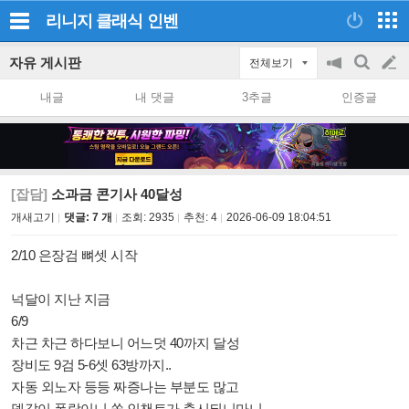
리니지 클래식
인벤
자유 게시판
전체보기
공
검
글
지
색
내글
내 댓글
3추글
인증글
on/off
쓰
기
[잡담]
소과금 콘기사 40달성
개새고기
댓글: 7 개
조회:
2935
추천:
4
2026-06-09 18:04:51
2/10 은장검 뼈셋 시작
넉달이 지난 지금
6/9
차근 차근 하다보니 어느덧 40까지 달성
장비도 9검 5-6셋 63방까지..
자동 외노자 등등 짜증나는 부분도 많고
뎅값이 폭락이니 쏠 인챈트가 출시되니마니