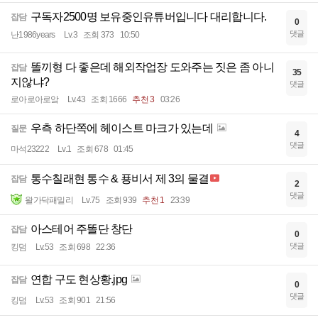
구독자2500명 보유중인유튜버입니다 대리합니다.
잡담
0
댓글
난1986years
Lv.3
조회 373
10:50
똘끼형 다 좋은데 해외작업장 도와주는 짓은 좀 아니
잡담
35
지않냐?
댓글
로아로아로앜
Lv.43
조회 1666
추천 3
03:26
우측 하단쪽에 헤이스트 마크가 있는데
질문
4
댓글
마석23222
Lv.1
조회 678
01:45
통수칠래현 통수 & 푱비서 제 3의 물결
잡담
2
댓글
왈가닥패밀리
Lv.75
조회 939
추천 1
23:39
아스테어 주똘단 창단
잡담
0
댓글
킹덤
Lv.53
조회 698
22:36
연합 구도 현상황.jpg
잡담
0
댓글
킹덤
Lv.53
조회 901
21:56