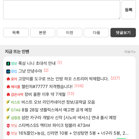
등록
목록
본문
이전
다음
댓글보기
지금 뜨는 인벤
더보기+
[1]
룩삼 니니 초대석 안내
정보
[2]
그냥 안녕수야
클립
[227]
고양이를 도구로 쓰는 인방 하꼬 스트리머 박제합니다.
로아
[106]
챌린저#77777 저격했습니다!
메이플
[13]
장비 올환 이후 약 7개월
검은사막
비스트 오브 리인카네이션 정보/공략글 모음
비스트
8월 28일 넷플릭스에서 예고편 공개 예정
GTA6
섬란 카구라 개발사 신작 [시노비 넥서스] 연내 출시 예정
섭컬겜
스타벅스SS 액티브 파이크 텀블러 473ml
핫딜
16%할인>농심, 신라면 10봉 + 안성탕면 5봉 + 너구리 5봉, 20봉
핫딜