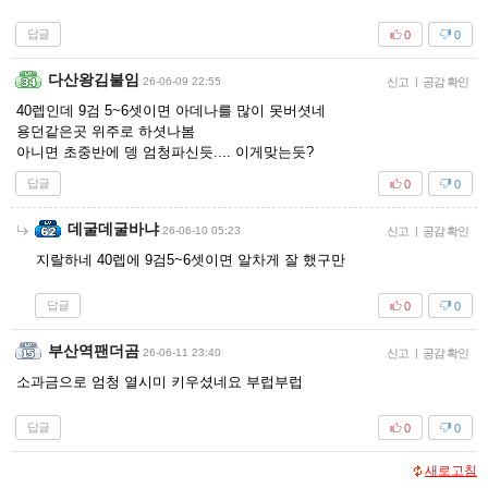
답글
0
0
다산왕김불임
26-06-09 22:55
신고
|
공감 확인
40렙인데 9검 5~6셋이면 아데나를 많이 못버셧네
용던같은곳 위주로 하셧나봄
아니면 초중반에 뎅 엄청파신듯.... 이게맞는듯?
답글
0
0
데굴데굴바냐
26-06-10 05:23
신고
|
공감 확인
지랄하네 40렙에 9검5~6셋이면 알차게 잘 했구만
답글
0
0
부산역팬더곰
26-06-11 23:40
신고
|
공감 확인
소과금으로 엄청 열시미 키우셨네요 부럽부럽
답글
0
0
새로고침