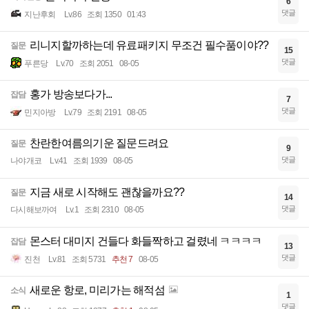
6
댓글
지난후회
Lv.86
조회 1350
01:43
리니지할까하는데 유료패키지 무조건 필수품이야??
질문
15
댓글
푸른당
Lv.70
조회 2051
08-05
홍가 방송보다가...
잡담
7
댓글
민지아방
Lv.79
조회 2191
08-05
찬란한여름의기운 질문드려요
질문
9
댓글
나야개코
Lv.41
조회 1939
08-05
지금 새로 시작해도 괜찮을까요??
질문
14
댓글
다시해보까여
Lv.1
조회 2310
08-05
몬스터 대미지 건들다 화들짝하고 걸렸네 ㅋㅋㅋㅋ
잡담
13
댓글
진천
Lv.81
조회 5731
추천 7
08-05
새로운 항로, 미리가는 해적섬
소식
1
댓글