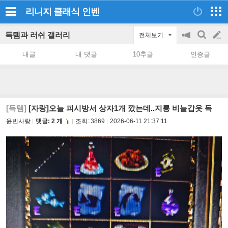
리니지 클래식
인벤
득템과 러쉬 갤러리
전체보기
공
검
글
지
색
내글
내 댓글
10추글
인증글
on/off
쓰
기
[득템]
[자랑]오늘 피시방서 상자1개 깠는데..지룡 비늘갑옷 득
윤빈사랑
댓글: 2 개
조회:
3869
2026-06-11 21:37:11