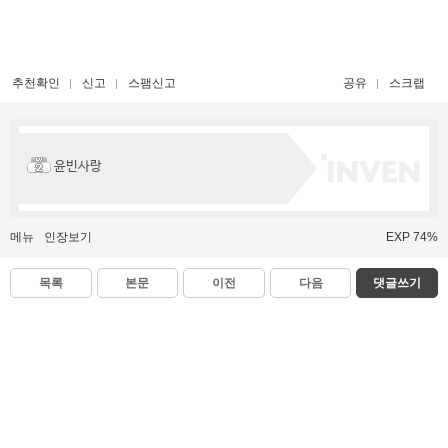
추천확인
신고
스팸신고
공유
스크랩
윤빈사랑
메뉴
인장보기
EXP 74%
목록
본문
이전
다음
댓글쓰기