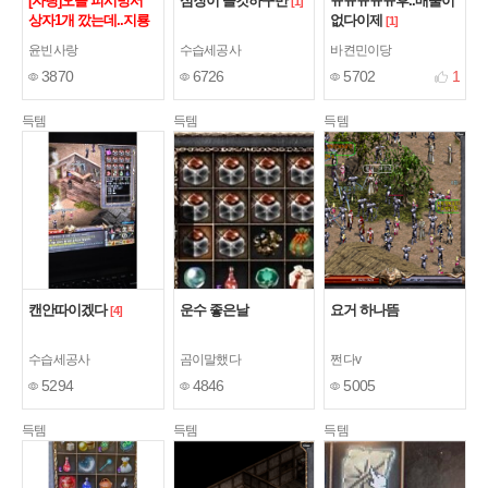
[자랑]오늘 피시방서
심장이 쫄깃하구만
ㅠㅠㅠㅠㅠ후..매물이
[1]
상자1개 깠는데..지룡
없다이제
[1]
비늘갑옷 득
[2]
윤빈사랑
수습세공사
바켠민이당
3870
6726
5702
1
득템
득템
득템
캔안따이겠다
운수 좋은날
요거 하나뜸
[4]
수습세공사
곰이말했다
쩐다v
5294
4846
5005
득템
득템
득템