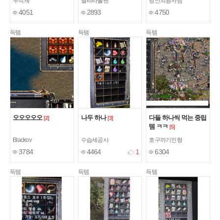
무삭제
달려라불펜
당신의왕자님
4051
2893
4750
득템
득템
득템
오오오오오
나두 하나
다들 하나씩 먹는 중립
[2]
[3]
템 ㅋㅋ
[5]
Blackov
수습세공사
호구까기인형
3784
4464
1
6304
득템
득템
득템