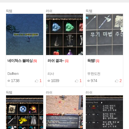
득템
러쉬
득템
네이쳐스 블레싱
러쉬 결과~
득템!
[5]
[1]
[1]
Daffnen
리사
무한도전
1738
1
1039
1
974
2
득템
러쉬
러쉬