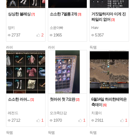
싱싱한 블레싱
소소한 7엘름 2개
거짓말하지마 이게 진
[7]
[3]
짜일리 없어
[3]
양키
소윤아빠
Harv
2737
2
1965
5357
러쉬
러쉬
득템
소소한 러쉬...
첫러쉬 첫 7요판
6월14일 하피한테먹은
[1]
[2]
축데이
[6]
레전드
오크족단감
치풍이
2712
1
1970
1
2911
1
득템
득템
득템