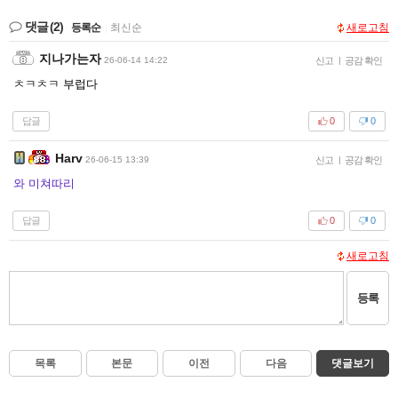
댓글
(2)
등록순
|
최신순
새로고침
지나가는자
26-06-14 14:22
신고
|
공감 확인
ㅊㅋㅊㅋ 부럽다
답글
0
0
Harv
26-06-15 13:39
신고
|
공감 확인
와 미쳐따리
답글
0
0
새로고침
등록
목록
본문
이전
다음
댓글보기