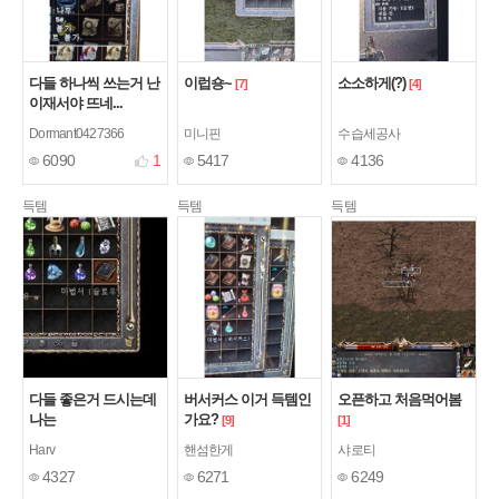
다들 하나씩 쓰는거 난
이럽숑~
소소하게(?)
[7]
[4]
이재서야 뜨네...
Dormant0427366
미니핀
수습세공사
6090
1
5417
4136
득템
득템
득템
다들 좋은거 드시는데
버서커스 이거 득템인
오픈하고 처음먹어봄
나는
가요?
[9]
[1]
Harv
핸섬한게
샤로티
4327
6271
6249