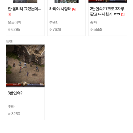
안 올리려 그랬는데...
하피야 사랑해
2번연속? 7크로 3자루
[6]
팔고 다시한거 ㅎㅎ
[2]
[1]
모글레이
루웬a
좃빠
6295
7628
5559
득템
3번연속?
좃빠
3250