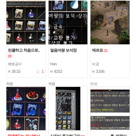
린클하고 처음으로..
얼음여왕 보석깡
메르표
[1]
[3]
해병공수
Harv
비궁
3515
1
4152
3166
득템
득템
러쉬