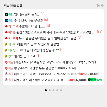
지금 뜨는 인벤
더보기+
[3]
임나은) 진짜 음지;;
클립
[5]
주식 UFC라는 우정잉
클립
[5]
주말패키지 결과.....
리니지M
[88]
환산 13만 스펙으로 삐져서 매주 수로 10만점 치고있으면 ㅋㅋ
메이플
[2]
유나 얼굴은 우려했던 일이 벌어진 참사 같음
오버워치
'하늘 위의 공포' 도전과제 달성법
비스트
[1]
60프레임 나오는데 정상일까요?
레퀴엠
[3]
힐러는 안나오고
명조
[시즌초특가]과수원직송 고당도 딱복 차돌복숭아, 1박스, 2kg (9-10과)
핫딜
황성주박사 국산콩 두유 검은콩 190ml x 48개
핫딜
페르소나 3 리로드 Persona 3 Reload
69,800원
10%
62,800원
특가
디제이맥스 리스펙트 V V 리버티 4 팩 DJMAX RESPECT V V Liberty 4 Pack DLC
40%
17,880원
12%
특가