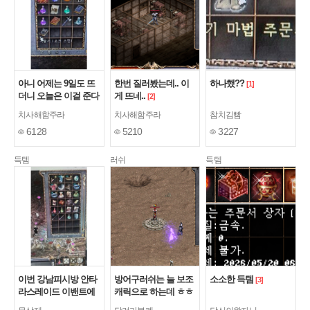
아니 어제는 9일도 뜨
한번 질러봤는데.. 이
하나했??
[1]
더니 오늘은 이걸 준다
게 뜨네..
[2]
고????
[4]
치사해함주라
치사해함주라
참치김빰
6128
5210
3227
득템
러쉬
득템
이번 강남피시방 안타
방어구러쉬는 늘 보조
소소한 득템
[3]
라스레이드 이밴트에
캐릭으로 하는데 ㅎㅎ
서 축에바의방패 득
[4]