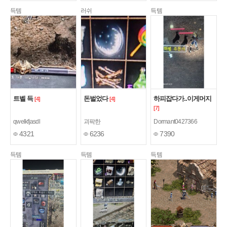
득템
러쉬
득템
트벨 득
돈벌었다
하피잡다가..이게머지
[4]
[4]
[7]
qwelkfjasdl
괴팍한
Dormant0427366
4321
6236
7390
득템
득템
득템