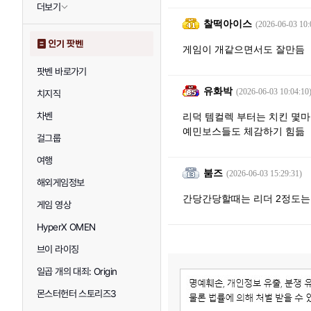
더보기
찰떡아이스
(2026-06-03 10:
인기 팟벤
게임이 개같으면서도 잘만듬
팟벤 바로가기
유화박
(2026-06-03 10:04:10
치지직
차벤
리덕 템컬렉 부터는 치킨 몇
예민보스들도 체감하기 힘듦
걸그룹
여행
붐즈
(2026-06-03 15:29:31)
해외게임정보
간당간당할때는 리더 2정도는
게임 영상
HyperX OMEN
브이 라이징
일곱 개의 대죄: Origin
몬스터헌터 스토리즈3