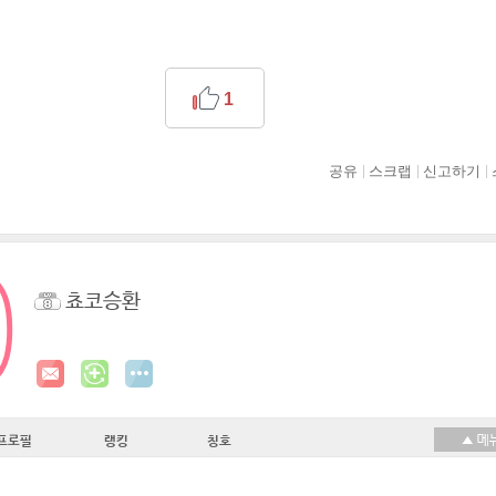
1
공유
스크랩
신고하기
쵸코승환
프로필
랭킹
칭호