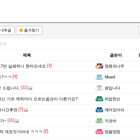
3추글
즐겨찾기
소식
제목
글쓴이
[3]
17번 실패하니 현타오네요
영원의나무
[4]
요?ㅋㅋ
Mixed
[11]
 드립니다.
윤입니다
신 기르 캐릭마다 오르는옵션이 다른가요?
허접한선
[7]
한시간후면
깨어있어라
[11]
가~
지코바
[2]
작 개죠짓거리네 ㅋㅋㅋ
멍꿀멍멍