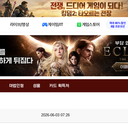
X
최대 90% 할인
라이브/영상
게이밍/IT
게임스토어
8월 프로모션
마법인형
성물
카드 획득처
2026-06-03 07:26