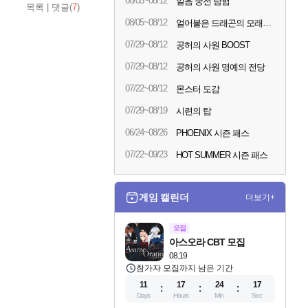
08/05~08/12
얼음 궁전 탐험
목록
|
댓글(
7
)
08/05~08/12
얼어붙은 드래곤의 모래시계
07/29~08/12
공허의 사원 BOOST
07/29~08/12
공허의 사원 명예의 전당
07/22~08/12
몬스터 도감
07/29~08/19
시련의 탑
06/24~08/26
PHOENIX 시즌 패스
07/22~09/23
HOT SUMMER 시즌 패스
게임 캘린더
더보기+
모집
아스오라 CBT 모집
08.19
참가자 모집까지 남은 기간
11
17
24
16
Days
Hours
Min
Sec