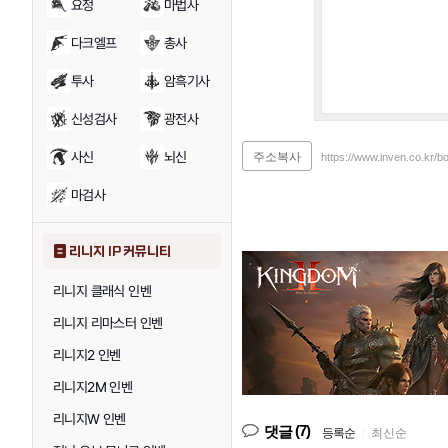
요정
마법사
다크엘프
총사
투사
암흑기사
신성검사
광전사
사신
뇌신
주소복사
https://www.inven.co.kr/
마검사
리니지 IP 커뮤니티
리니지 클래식 인벤
리니지 리마스터 인벤
리니지2 인벤
리니지2M 인벤
리니지W 인벤
(7)
댓글
등록순
|
최신순