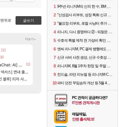
1
9주년 리니지M의 신의 한 수, BM 장비 아데나 판매 예고
2
"신성검사 리부트, 성장 특화 신규 서버" 리니지M 3월 업데이트 예고
맨위로
글쓰기
3
"불요정 리부트, 로컬 사냥터 추가 예정" 리니지M 9주년 업데이트 예고
4
리니지, 다시 증명하다 ② - 되찾은 모바일 왕좌
더보기+
5
수호석 특별 제작 전 가성비 확인 필수! 3월 2주차 업데이트 이슈
6
엔씨 리니지M, PC 결제 병행에도 모바일 '매출 1위' 탈환
[3]
[66]
부산 헌혈 먹튀 ㄷㄷ..
스위치2판 ‘몬헌 와일즈’, 30~40fps 목표 추
메이플
해외겜
[9]
[74]
7
크로체 따왔습니다
4컷 만화 | 야간 보초는 너무 힘들어
신규 서버 사전 생성, 신규 수호성 추가 등 3월 1주차 업데이트 이슈
로아
아주프로
[2]
[1]
[212]
at: AI] 공개
신호등 2인 40%글 존나 긁히네 씨발
7년만에 가족여행을 다녀왔습니다.
메이플
여행
8
리니지M, 8월 1주차 한정 및 주말 제작 정보
6]
[
스] 연내 출시 예정
비스트 오브 리인카네이션 정보/공략글 모음
똘끼형 다 좋은데 해외작업장 도와주는 짓은 좀 아니지않냐?
리니지 클래식
비스트
9
진드슬, 라던 리뉴얼 등 리니지M ContiNew 업데이트 핵심 요약
83]
[2
] 티저 사이트 오픈
고양이를 도구로 쓰는 인방 하꼬 스트리머 박제합니다.
동해바다 추암해수욕장
로아
여행
10
파티 던전 무임승차 개선 등 5월 4주차 업데이트 이슈
PC 견적이 궁금하다면?
IT인벤 견적게시판
매일매일,
인벤 출석체크!