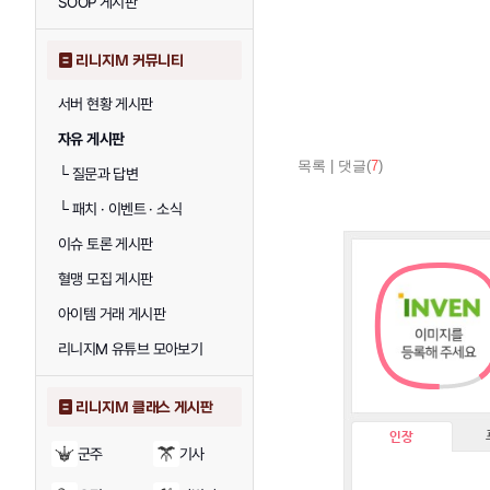
SOOP 게시판
리니지M 커뮤니티
서버 현황 게시판
자유 게시판
목록
|
댓글(
7
)
└
질문과 답변
└
패치 · 이벤트 · 소식
이슈 토론 게시판
혈맹 모집 게시판
아이템 거래 게시판
리니지M 유튜브 모아보기
리니지M 클래스 게시판
인장
군주
기사