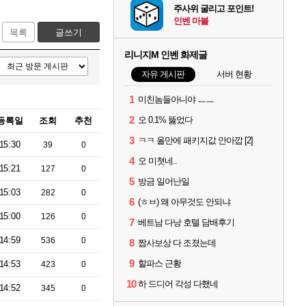
주사위 굴리고 포인트!
인벤 마블
목록
글쓰기
리니지M 인벤 화제글
자유 게시판
서버 현황
1
미친놈들아니야 ㅡㅡ
2
오 0.1% 뚫었다
등록일
조회
추천
3
ㅋㅋ 올만에 패키지값 안아깝 [2]
15:30
39
0
4
오 미쳣네..
15:21
127
0
5
방금 일어난일
15:03
282
0
6
(ㅎㅂ) 왜 아무것도 안되냐
15:00
126
0
7
베트남 다낭 호텔 담배후기
14:59
536
0
8
짭사보상 다 조졌는데
9
할파스 근황
14:53
423
0
10
하 드디어 각성 다했네
14:52
345
0