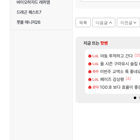
바이오하자드 레퀴엠
드래곤 퀘스트7
풋볼 매니저26
목록
다음글
이전글
지금 뜨는
핫벤
[66]
[2
혈 먹튀 ㄷㄷ..
2판 ‘몬헌 와일즈’, 30~40fps 목표 추정
야동 투척하고 간다
혹시 이 만화 아
LoL
애니클립
[74]
따왔습니다
컷 만화 | 야간 보초는 너무 힘들어
올 시즌 구마유시 솔킬 6
리싱크드 1.06 패
LoL
리싱크드
[1]
[212]
2인 40%글 존나 긁히네 씨발
에 가족여행을 다녀왔습니다.
이번주 교역소 룩 좋네요
국내에도 이쁜곳이 
와우
여행
[35]
[4]
트 오브 리인카네이션 정보/공략글 모음
끼형 다 좋은데 해외작업장 도와주는 짓은 좀 아니지않냐?
페이즈 감상평
AI발 원가 압박,
LoL
해외겜
[220]
구로 쓰는 인방 하꼬 스트리머 박제합니다.
다 추암해수욕장
100:8 보다 효율이 
중국 CXMT, D램 매
로아
해외겜