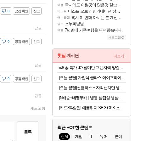
국내에도 이쁜곳이 많은것 같습니다
여행
비스트 오브 리인카네이션 정보/공략글 모음
감
0
공감 확인
신고
비스트
혹시 이 만화 아시는 분 계신가요
애니클립
스누피냥님
명조
답글
7년만에 가족여행을 다녀왔습니다.
여행
새로고침
감
0
공감 확인
신고
핫딜
게시판
더보기+
답글
n배송 특가 3개월미만 프렌치랙-양갈비 양고기 밀키트 캠핑 쉽새끼 목초육 프랜치랙 프렌치렉 [원산지:뉴질랜드]
[오늘 끝딜] 자일렉 글라스 에어프라이어 6L 대용량 유리 바스켓
감
0
공감 확인
신고
[오늘 끝딜]선글라스 + 자외선차단 냉감원단 스포츠 쿨 마스크 화이트 1매입
답글
[N배송+네맴무배 ] 냉동 삼겹살 냉삼 수입 돼지고기 절단 대패삼겹살
[카드3%할인] 애플워치 SE 3 GPS 스타라이트, 40mm, 스타라이트 스포츠밴드 (S/M)
새로고침
최근 HOT한 콘텐츠
등록
린M
게임
IT
유머
연예