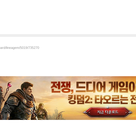
board/lineagem/5019/735270