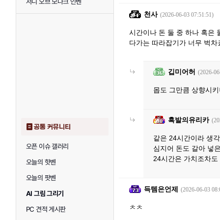
저니 오브 모나크 인벤
천사
(2026-06-03 07:51:51)
시간이나 돈 둘 중 하나 혹은
다가는 따라잡기가 너무 벅차
깁미어허
(2026-06
몹도 그만큼 상향시키
흑발의유리카
(20
공통 커뮤니티
같은 24시간이라 생
오픈 이슈 갤러리
심지어 돈도 갈아 넣
24시간은 가치조차도
오늘의 핫벤
오늘의 팟벤
득템은언제
(2026-06-03 08:
AI 그림 그리기
ㅊㅊ
PC 견적 게시판