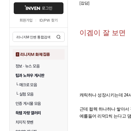
[잡담]
로그인
회원가입
ID/PW 찾기
이겜이 잘 보면
리니지M 화제 집중
정보 · 뉴스 모음
팁과 노하우 게시판
└
매크로 모음
└
실험 모음
캐릭하나 성장시키는데 24
인증 게시물 모음
근데 컬렉 하나하나 쌓아서
득템 자랑 갤러리
예를들어 리덕1씩 는다고 
치지직 팟벤