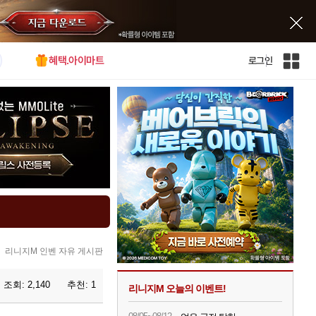
혜택.아이마트
로그인
인
벤
전
체
사
이
트
맵
리니지M 인벤 자유 게시판
조회:
2,140
추천:
1
리니지M 오늘의 이벤트!