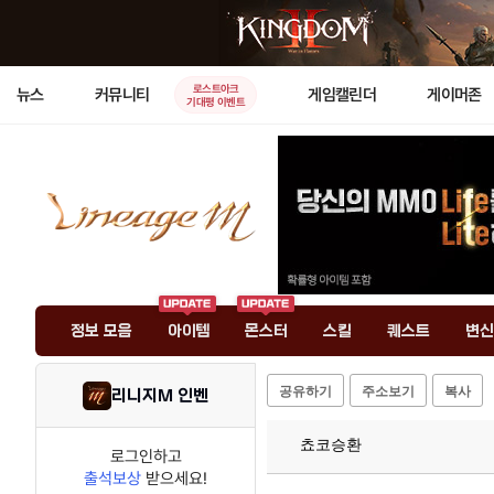
로스트아크
뉴스
커뮤니티
게임캘린더
게이머존
기대평 이벤트
정보 모음
아이템
몬스터
스킬
퀘스트
변신
공유하기
주소보기
복사
리니지M 인벤
쵸코승환
로그인하고
출석보상
받으세요!