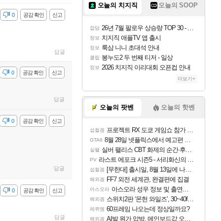
오늘의 치지직
오늘의 SOOP
감
0
공감 확인
신고
26년 7월 팔로우 상승량 TOP 30 - 월간 치지직
잡담
치지직 애플TV 앱 출시
정보
룩삼 니니 초대석 안내
정보
답글
봉누도2 두 번째 티저 - 일상
클립
2026 치지직 이리대회 오픈컵 안내
정보
감
0
공감 확인
신고
더보기+
답글
오늘의 팟벤
오늘의 핫벤
감
0
공감 확인
신고
프로젝트 RX 도쿄 게임쇼 참가 결정
섭컬겜
8월 28일 넷플릭스에서 예고편 공개 예정
GTA6
실버 팰리스 CBT 화제의 순간·후기 모음
실팰
라스트 에포크 시즌5 - 서리화신의 분노 티저
PV
답글
[무한대] 출시일, 8월 13일에 나오나
섭컬겜
FF7 외전 세계관, 완결편에 집결
해외겜
아스오라 성우 정보 및 출연작 모음
아스오라
감
0
공감 확인
신고
스위치2판 ‘몬헌 와일즈’, 30~40fps 목표 추정
해외겜
60프레임 나오는데 정상일까요?
레퀴엠
답글
AI발 원가 압박, 메인보드값 오르나
해외겜