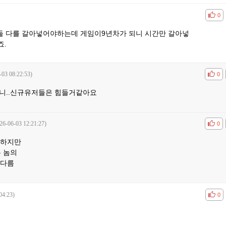
공감
비공
0
 둘 다를 갈아넣어야하는데 게임이9년차가 되니 시간만 갈아넣
죠.
-03 08:22:53)
공감
비공
0
니..신규유저들은 힘들거같아요
26-06-03 12:21:27)
공감
비공
0
각하지만
은 놈의
 다름
04:23)
공감
비공
0