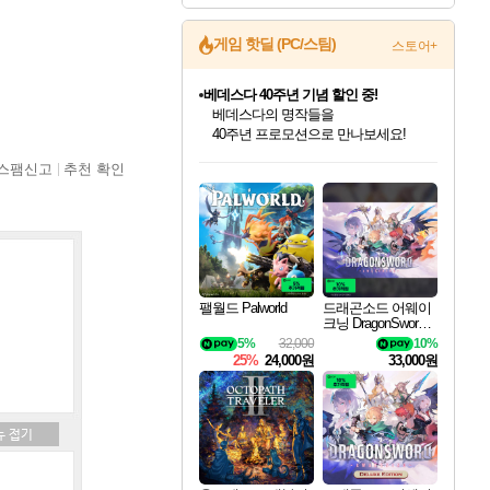
게임 핫딜 (PC/스팀)
스토어+
베데스다 40주년 기념 할인 중!
베데스다의 명작들을
40주년 프로모션으로 만나보세요!
인벤게임즈 8월 특별 할인!
드래곤소드: 어웨이크닝 입점!
문명 7 특별 할인!
마블 투혼 파이팅 소울즈 정식출시!
귀무자: 검의 길 예약 판매 중!
비스트 오브 리인카네이션 정식 출시!
커세어 코브 출시 기념 할인!
더 렐릭 퍼스트 가디언 정식 출시
캡콤 프렌차이즈 할인 진행 중!
캡콤 일부 상품 상시 할인
스타워즈 은하계 레이서
로블록스 기프트 카드 공식 입점
스팸신고
추천 확인
인기 퍼블리셔 모음!
스팀으로 만나는 드래곤소드!
조선&고려 DLC 출시 예정
마블 히어로 총 출동&화려한 격투!
10% 할인과
게임프릭 신작 IP
해적'섬'을 발전시키자!
설화x하드코어 액션!
몬헌, 바하 등 인기 IP를
몬헌 와일즈 & 드래곤즈 도그마2
인벤게임즈에서 10% 추가 적립
Robux를 가장 안전하고
최대 90% 할인가를 만나보세요!
네이버혜택과 함께 만나보세요!
50%할인&추가 적립까지!
네이버 포인트 혜택까지!
이니&베니 혜택까지!
네이버 혜택가와 함께 예약하세요!
할인&네이버혜택으로 만나보세요!
네이버페이 혜택과 만나보세요!
할인가에 만나보세요!
일부 에디션 상시 할인!
혜택으로 예약 판매 중
편안하게 충전하세요
팰월드 Palworld
드래곤소드 어웨이
크닝 DragonSword A
wakening
5%
32,000
10%
25%
24,000원
33,000원