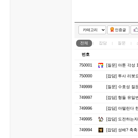
인증글
전체
잡담
질문
번호
750001
[질문]
아툰 각성 
750000
[잡담]
투사 리붓
749999
[질문]
수호성 질문
749997
[잡담]
형들 유일변
749996
[잡담]
아떨린다 
749995
[잡담]
도전하는자
749994
[잡담]
성배? 축축