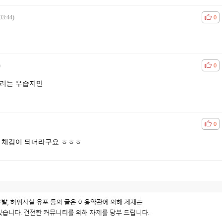
03:44)
공감
비공
0
)
공감
비공
0
마리는 우습지만
공감
비공
0
 체감이 되더라구요 ㅎㅎㅎ