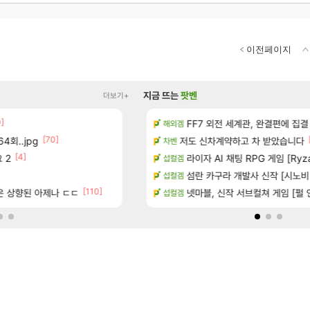
이전페이지
지금 뜨는
팟벤
더보기+
0]
[3]
[13]
시는 분 계신가요
장비 올환 이후 약 7개월
FF7 외전 세계관, 완결편에 집결
검은사막
해외겜
[70]
[150]
4회..jpg
치노트 (8/5)
8월 9일 썬데이 메이플
저도 신차계약하고 차 받았습니다
메이플
차벤
[4]
[13]
 2
많은것 같습니다
방금 일어난일
라이자 AI 채팅 RPG 게임 [RyzaCh
리니지M
섭컬겜
[10
 메인보드값 오르나
챌린저#77777 저격했습니다!
섬란 카구라 개발사 신작 [시노비 넥서
메이플
섭컬겜
[110]
[1]
[
좋은 상향된 아제나 ㄷㄷ
출 점유율 7%…글로벌 4위로 부상
보상 공지 나온거 10추 하니 올리자
넷마블, 신작 서브컬쳐 게임 [펄 인 블루
로아
섭컬겜