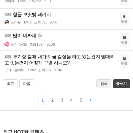
댓글
박복태
Lv.46
조회 353
20:11
형들 보랏빛 패키지
잡담
6
댓글
트리플
Lv.72
조회 691
20:07
많이 비싸네
잡담
16
댓글
꽃7
Lv.35
조회 1597
20:06
투기장 할때 내가 지금 칼질을 하고 있는건지 멍때리
잡담
18
고 잇는건지 어떻게 구별 하나요?
댓글
크리티컬빠따
Lv.82
조회 711
20:04
최근
다음
검색
글쓰기
1
2
3
4
5
최근 HOT한 콘텐츠