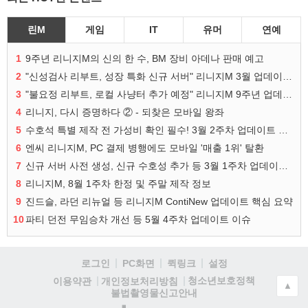
린M
게임
IT
유머
연예
1
9주년 리니지M의 신의 한 수, BM 장비 아데나 판매 예고
2
"신성검사 리부트, 성장 특화 신규 서버" 리니지M 3월 업데이트 예고
3
"불요정 리부트, 로컬 사냥터 추가 예정" 리니지M 9주년 업데이트 예고
4
리니지, 다시 증명하다 ② - 되찾은 모바일 왕좌
5
수호석 특별 제작 전 가성비 확인 필수! 3월 2주차 업데이트 이슈
6
엔씨 리니지M, PC 결제 병행에도 모바일 '매출 1위' 탈환
7
신규 서버 사전 생성, 신규 수호성 추가 등 3월 1주차 업데이트 이슈
8
리니지M, 8월 1주차 한정 및 주말 제작 정보
9
진드슬, 라던 리뉴얼 등 리니지M ContiNew 업데이트 핵심 요약
10
파티 던전 무임승차 개선 등 5월 4주차 업데이트 이슈
로그인
PC화면
퀵링크
설정
청소년보호정책
이용약관
개인정보처리방침
▲
불법촬영물신고안내