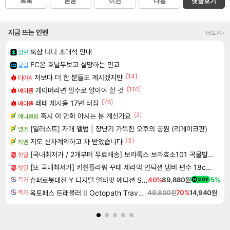
목록
본문
이전
다음
댓글보기
지금 뜨는 인벤
더보기+
룩삼 니니 초대석 안내
정보
FC온 호날두보고 실망하는 민교
클립
[14]
저보다 더 한 분들도 계시겠지만
디아4
[116]
게이머라면 필수로 알아야 할 것
메이플
[76]
레테 재사용 17번 터짐
메이플
[2]
혹시 이 만화 아시는 분 계신가요
애니클립
[일러스트] 자매 앨범 | 장난기 가득한 오후의 공원 (리메이크판)
명조
[3]
저도 신차계약하고 차 받았습니다
차벤
[국내최저가 / 2개부터 무료배송] 보라톡스 보라효소101 곡물발효효소 프로바이오틱스 30포
핫딜
[또 국내최저가] 키친플라워 꾸테 세라믹 인덕션 냄비 편수 18cm x 2개
핫딜
슈퍼로봇대전 Y 디지털 얼티밋 에디션 Super Robot Wars Y Digital Ultimate Edition
40%
89,880원
5%
특가
옥토패스 트래블러 II Octopath Traveler II
49,800원
70%
14,940원
특가