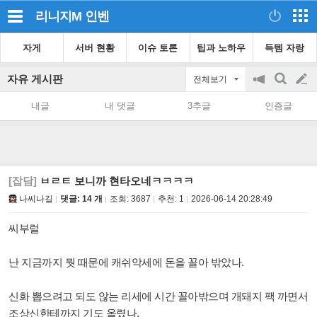
리니지M
인벤
자게
서버 현황
이슈 토론
팁과 노하우
득템 자랑
자유 게시판
전체보기
공
검
글
지
색
내글
내 댓글
3추글
인증글
on/off
쓰
기
[잡담]
ㅂㄹㅌ 보니까 현타오네ㅋㅋㅋㅋ
나씨나길
댓글: 14 개
조회:
3687
추천:
1
2026-06-14 20:28:49
씨부럴
난 지금까지 뭣 때문에 캐쉬악세에 돈을 꼴아 밖았나.
신화 뽑으려고 되도 않는 리세에 시간 꼴아밖으며 개돼지 팩 까면서
조상신한테까지 기도 올렸나.