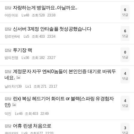
자랑하는게 병일까요..아닐까요..
잡담
6
댓글
어린여포
Lv.48
조회 528
23:38
신서버 3계정 안타솔플 첫성공했습니다
잡담
6
댓글
장르반4세
Lv.5
조회 403
23:34
투기장 랙
잡담
0
댓글
밤의전쟁
Lv.36
조회 182
23:27
계정문자 자꾸 엔씨0놈들이 본인인증 대기로 바꿔두
잡담
4
네요.
댓글
날라차기39
Lv.1
조회 271
23:17
린x) 복싱 헤드기어 화이트 or 블랙(스파링 유경험자
잡담
4
만)
댓글
덕진
Lv.46
조회 403
22:49
어휴 린생 처음으로
잡담
3
댓글
쿠캬캬캬
Lv.9
조회 677
22:33