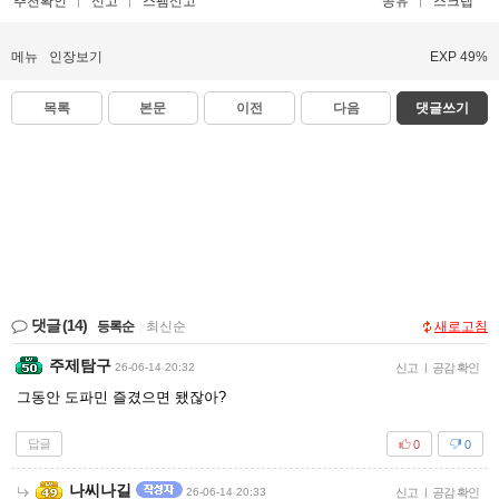
추천확인
신고
스팸신고
공유
스크랩
메뉴
인장보기
EXP 49%
목록
본문
이전
다음
댓글쓰기
댓글
(14)
등록순
|
최신순
새로고침
주제탐구
26-06-14 20:32
신고
|
공감 확인
그동안 도파민 즐겼으면 됐잖아?
답글
0
0
나씨나길
26-06-14 20:33
신고
|
공감 확인