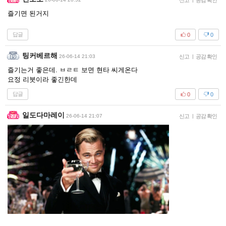
신고
공감 확인
즐기면 된거지
답글
0
0
팅커베르해
26-06-14 21:03
신고
|
공감 확인
즐기는거 좋은데. ㅂㄹㅌ 보면 현타 씨게온다
요정 리붓이라 좋긴한데
답글
0
0
일도다마레이
26-06-14 21:07
신고
|
공감 확인