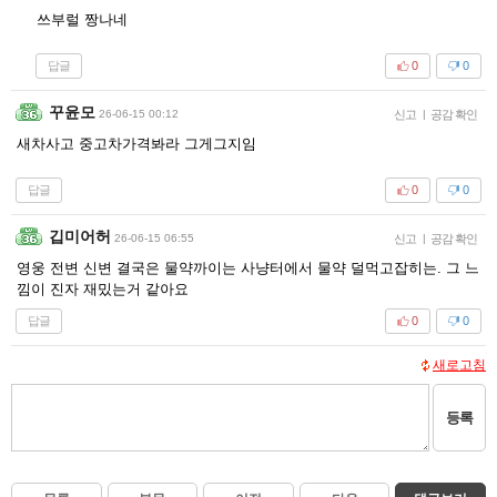
쓰부럴 짱나네
답글
0
0
꾸윤모
26-06-15 00:12
신고
|
공감 확인
새차사고 중고차가격봐라 그게그지임
답글
0
0
깁미어허
26-06-15 06:55
신고
|
공감 확인
영웅 전변 신변 결국은 물약까이는 사냥터에서 물약 덜먹고잡히는. 그 느
낌이 진자 재밌는거 같아요
답글
0
0
새로고침
등록