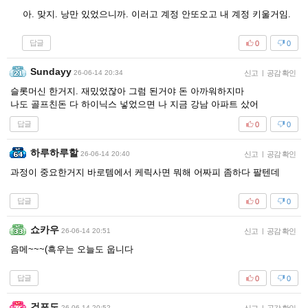
아. 맞지. 낭만 있었으니까. 이러고 계정 안또오고 내 계정 키울거임.
답글
0
0
Sundayy
26-06-14 20:34
신고
|
공감 확인
슬롯머신 한거지. 재밌었잖아 그럼 된거야 돈 아까워하지마
나도 골프친돈 다 하이닉스 넣었으면 나 지금 강남 아파트 샀어
답글
0
0
하루하루할
26-06-14 20:40
신고
|
공감 확인
과정이 중요한거지 바로템에서 케릭사면 뭐해 어짜피 좀하다 팔텐데
답글
0
0
쇼카우
26-06-14 20:51
신고
|
공감 확인
음메~~~(흑우는 오늘도 웁니다
답글
0
0
건포도
26-06-14 20:52
|