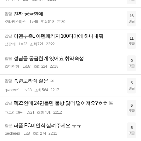
진짜 궁금한데
잡담
16
댓글
오타케스마스
Lv.46
조회 518
22:30
아덴부족.. 아덴패키지 100다야에 하나내줘
잡담
11
댓글
섬짱꿰
Lv.23
조회 721
22:22
성님들 궁금한게 있어요 취약속성
잡담
0
댓글
깁미어허
Lv.37
조회 224
22:18
숙련보라작 질문
잡담
5
댓글
qweqwe1
Lv.18
조회 564
22:17
덱23인데 24만들면 물방 몇더 떨어져요?ㅎㅎ
잡담
6
댓글
개그리고똥
Lv.21
조회 481
22:12
퍼플 PC미인식 살려주세요 ㅠㅠ
질문
5
댓글
Seoheepr
Lv.8
조회 274
22:11