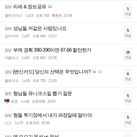
리세 & 정보공유
잡담
1
댓글
쿨한아이다
Lv.15
조회 743
추천 4
22:09
성님들 저같은 사람있나요
잡담
5
댓글
깁미어허
Lv.37
조회 440
21:57
부캐 경획 380-390이면 87.66 할만한가
잡담
16
댓글
지플러스
Lv.61
조회 803
21:38
[변신카드] 당신의 선택은 무엇입니까?
잡담
6
댓글
울레자즈
Lv.35
조회 750
21:30
형님들 유니크스킬 뽑기 질문
질문
5
댓글
명춘
Lv.48
조회 606
20:57
형들 투기장에서 내가 파장일때 말이야
잡담
5
댓글
신고
Lv.75
조회 510
20:56
뎅 모으기 몽섬 vs 무설
잡담