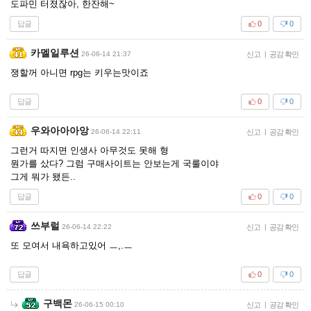
도파민 터졌잖아, 한잔해~
답글
0
0
카멜일루션
26-06-14 21:37
신고
|
공감 확인
쟁할꺼 아니면 rpg는 키우는맛이죠
답글
0
0
우와아아아앙
26-06-14 22:11
신고
|
공감 확인
그런거 따지면 인생사 아무것도 못해 형
뭔가를 샀다? 그럼 구매사이트는 안보는게 국룰이야
그게 뭐가 됐든..
답글
0
0
쓰부럴
26-06-14 22:22
신고
|
공감 확인
또 모여서 내욕하고있어 ㅡ,.ㅡ
답글
0
0
구백몬
26-06-15 00:10
신고
|
공감 확인