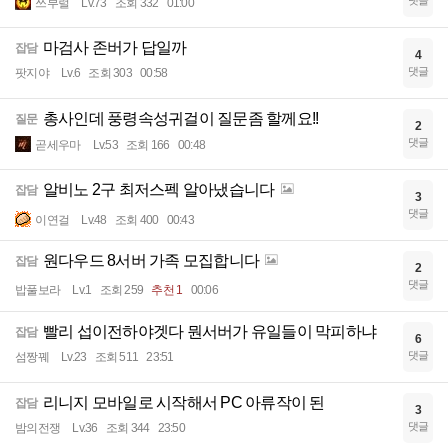
쓰부럴
Lv.73
조회 332
01:00
마검사 존버가 답일까
잡담
4
댓글
팟지야
Lv.6
조회 303
00:58
총사인데 풍령속성귀걸이 질문좀 할께요!!
질문
2
댓글
곧세우마
Lv.53
조회 166
00:48
알비노 2구 최저스펙 알아냈습니다
잡담
3
댓글
이연걸
Lv.48
조회 400
00:43
원다우드 8서버 가족 모집합니다
잡담
2
댓글
밥풀보라
Lv.1
조회 259
추천 1
00:06
빨리 섭이전하야겟다 뭔서버가 유일들이 막피하냐
잡담
6
댓글
섬짱꿰
Lv.23
조회 511
23:51
리니지 모바일로 시작해서 PC 아류작이 된
잡담
3
댓글
밤의전쟁
Lv.36
조회 344
23:50