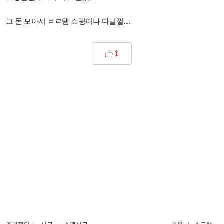
그 돈 모아서 ㅂㄹ템 쇼핑이나 다닐껄....
1