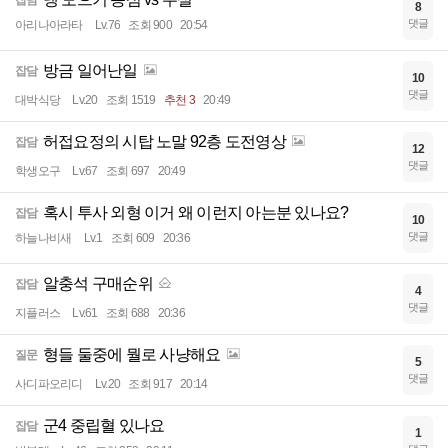
8
댓글
아리나아라타
Lv.76
조회 900
20:54
방금 일어난일
잡담
10
댓글
대박식당
Lv.20
조회 1519
추천 3
20:49
허접요정의 시탑 노말 92층 도전영상
잡담
12
댓글
학생오구
Lv.67
조회 697
20:49
혹시 투사 외형 이거 왜 이런지 아는분 있나요?
잡담
10
댓글
하늘나비새
Lv.1
조회 609
20:36
알충석 구매순위
잡담
4
댓글
지플러스
Lv.61
조회 688
20:36
형들 둘중에 뭘로 사냥해요
질문
5
댓글
사디파오리디
Lv.20
조회 917
20:14
군4 중립혈 있나요
잡담
1