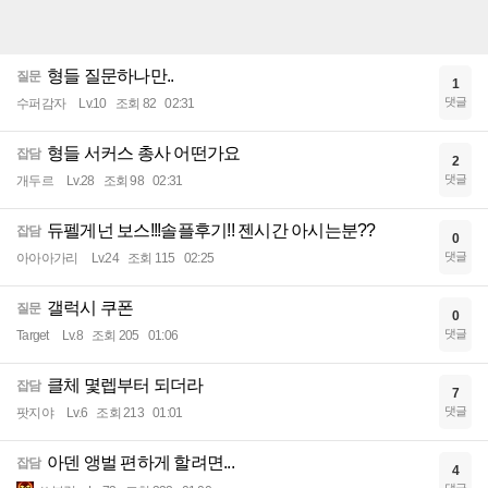
형들 질문하나만..
질문
1
댓글
수퍼감자
Lv.10
조회 82
02:31
형들 서커스 총사 어떤가요
잡담
2
댓글
개두르
Lv.28
조회 98
02:31
듀펠게넌 보스!!!솔플후기!! 젠시간 아시는분??
잡담
0
댓글
아아아가리
Lv.24
조회 115
02:25
갤럭시 쿠폰
질문
0
댓글
Target
Lv.8
조회 205
01:06
클체 몇렙부터 되더라
잡담
7
댓글
팟지야
Lv.6
조회 213
01:01
아덴 앵벌 편하게 할려면...
잡담
4
댓글