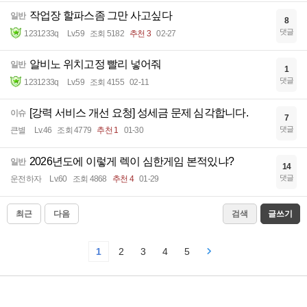
작업장 할파스좀 그만 사고싶다
일반
8
댓글
1231233q
Lv.59
조회 5182
추천 3
02-27
알비노 위치고정 빨리 넣어줘
일반
1
댓글
1231233q
Lv.59
조회 4155
02-11
[강력 서비스 개선 요청] 성세금 문제 심각합니다.
이슈
7
댓글
큰별
Lv.46
조회 4779
추천 1
01-30
2026년도에 이렇게 렉이 심한게임 본적있냐?
일반
14
댓글
운전하자
Lv.60
조회 4868
추천 4
01-29
최근
다음
검색
글쓰기
1
2
3
4
5