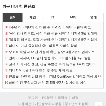
최근 HOT한 콘텐츠
린M
게임
IT
유머
연예
1
9주년 리니지M의 신의 한 수, BM 장비 아데나 판매 예고
2
"신성검사 리부트, 성장 특화 신규 서버" 리니지M 3월 업데이트 예고
3
"불요정 리부트, 로컬 사냥터 추가 예정" 리니지M 9주년 업데이트 예고
4
리니지, 다시 증명하다 ② - 되찾은 모바일 왕좌
5
수호석 특별 제작 전 가성비 확인 필수! 3월 2주차 업데이트 이슈
6
엔씨 리니지M, PC 결제 병행에도 모바일 '매출 1위' 탈환
7
신규 서버 사전 생성, 신규 수호성 추가 등 3월 1주차 업데이트 이슈
8
리니지M, 8월 1주차 한정 및 주말 제작 정보
9
진드슬, 라던 리뉴얼 등 리니지M ContiNew 업데이트 핵심 요약
10
파티 던전 무임승차 개선 등 5월 4주차 업데이트 이슈
로그인
PC화면
퀵링크
설정
청소년보호정책
이용약관
개인정보처리방침
▲