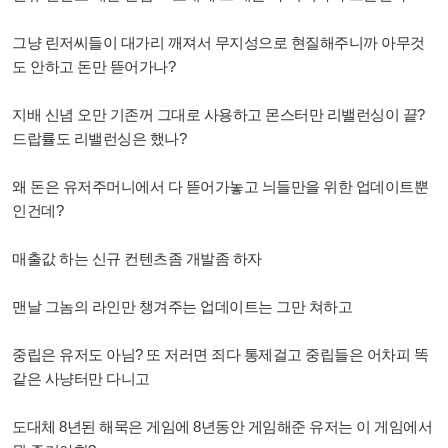
그냥 린저씨들이 대가리 깨져서 무지성으로 현질해주니까 아무것
도 안하고 돈만 뜯어가나?
지배 신념 오만 기존꺼 그대로 사용하고 몬스터만 리밸런싱이 끝?
드랍률도 리밸런싱은 했나?
왜 돈은 유저주머니에서 다 뜯어가놓고 늬들만을 위한 업데이트뿐
인건데?
매출값 하는 신규 컨텐츠좀 개발좀 하자
맨날 그놈의 라인만 챙겨주는 업데이트는 그만 쳐하고
중립은 유저도 아님? 또 저러면 죄다 통제걸고 중립들은 어차피 똑
같은 사냥터만 다니고
도대체 8년된 해묵은 게임에 8년동안 게임해준 유저는 이 게임에서