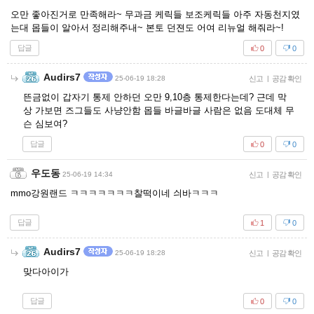
오만 좋아진거로 만족해라~ 무과금 케릭들 보조케릭들 아주 자동천지였
는대 몹들이 알아서 정리해주내~ 본토 던젼도 어여 리뉴얼 해줘라~!
답글
0
0
Audirs7
25-06-19 18:28
신고
|
공감 확인
뜬금없이 갑자기 통제 안하던 오만 9,10층 통제한다는데? 근데 막
상 가보면 즈그들도 사냥안함 몹들 바글바글 사람은 없음 도대체 무
슨 심보여?
답글
0
0
우도동
25-06-19 14:34
신고
|
공감 확인
mmo강원랜드 ㅋㅋㅋㅋㅋㅋㅋ찰떡이네 싀바ㅋㅋㅋ
답글
1
0
Audirs7
25-06-19 18:28
신고
|
공감 확인
맞다아이가
답글
0
0