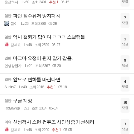
댓글
운전하자
Lv.60
조회 2491
추천 1
06-15
파던 잠수유저 방지패치
일반
7
댓글
껌이
Lv.26
조회 2880
05-29
역시 철퇴가 답이다 ㅋㅋㅋ 스벌럼들
일반
1
댓글
갈께요
Lv.48
조회 2529
05-27
마그마 요정이 뭔지 알거 같음.
일반
9
댓글
인생상한가
Lv.21
조회 5367
05-20
앞으로 변화를 바란다면
일반
4
댓글
Audirs7
Lv.40
조회 2018
추천 1
05-18
구글 계정
일반
15
댓글
Rldydwlgp
Lv.1
조회 2314
05-14
신성검사 스턴 컨퓨즈 시인성좀 개선해라
이슈
3
댓글
갈께요
Lv.48
조회 2290
추천 1
05-05