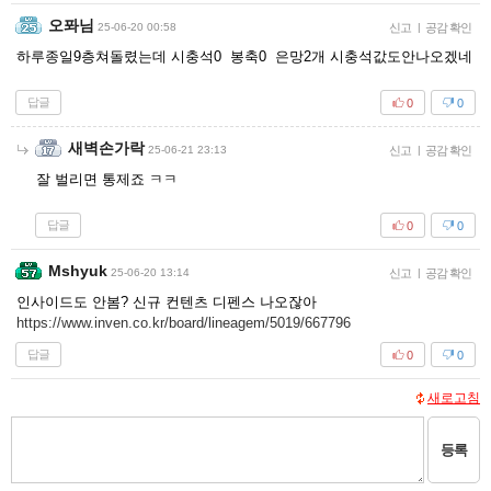
오퐈님
25-06-20 00:58
신고
|
공감 확인
하루종일9층쳐돌렸는데 시충석0 봉축0 은망2개 시충석값도안나오겠네
답글
0
0
새벽손가락
25-06-21 23:13
신고
|
공감 확인
잘 벌리면 통제죠 ㅋㅋ
답글
0
0
Mshyuk
25-06-20 13:14
신고
|
공감 확인
인사이드도 안봄? 신규 컨텐츠 디펜스 나오잖아
https://www.inven.co.kr/board/lineagem/5019/667796
답글
0
0
새로고침
등록