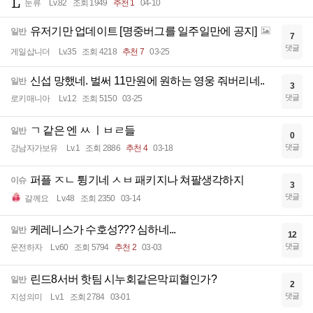
눈류
Lv.82
조회 1949
추천 1
04-10
유저기만 업데이트 [명중버그를 일주일만에 공지]
일반
7
댓글
게일삽니더
Lv.35
조회 4218
추천 7
03-25
신섭 망했네. 벌써 11만원에 원하는 영웅 줘버리네..
일반
3
댓글
로키매니아
Lv.12
조회 5150
03-25
ㄱ 같은 엔 ㅆ ㅣㅂㄹ들
일반
0
댓글
강남자가보유
Lv.1
조회 2886
추천 4
03-18
퍼플 ㅈㄴ 튕기네 ㅅㅂ 패키지나 쳐팔생각하지
이슈
3
댓글
갈께요
Lv.48
조회 2350
03-14
케레니스가 수호성??? 심하네...
일반
12
댓글
운전하자
Lv.60
조회 5794
추천 2
03-03
린드8서버 핫팀 시누회같은막피혈인가?
일반
2
댓글
지성의미
Lv.1
조회 2784
03-01