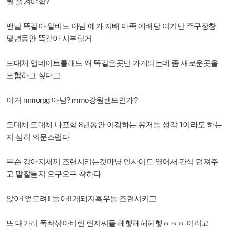
뭘 즐겨야함?
맨날 똑같아 알비노 아님 에카 지배 마족 예배당 여기만 주구장창
몇년동안 똑같아 시부랄거
도대체 업데이트를해도 왜 똑같은곳만 가게되는데 좀 새로운곳을
모험하고 싶다고
이거 mmorpg 아님? mmo강원랜드인가?
도대체 도대체 나포함 8년동안 이겜하는 유저들 생각 1이라도 하는
지 심히 의문스럽다
무슨 강아지새끼 조련시키는것마냥 인사이드 열어서 간식 던져주
고 말잘듣지 오구오구 착하다
앉아! 엎드려!! 돌아!! 개돼지흑우들 조련시키고
또 대가리 폭싹삮아버린 린저씨들 헤헿헤헤헤헿ㅎㅎㅎ 이러고