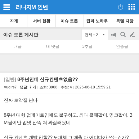
리니지M
인벤
자게
서버 현황
이슈 토론
팁과 노하우
득템 자랑
이슈 토론 게시판
전체보기
공
검
글
지
색
내글
내 댓글
3추글
인증글
on/off
쓰
기
[일반]
8주년인데 신규컨텐츠없음??
Audirs7
댓글: 7 개
조회:
3968
추천:
4
2025-06-18 15:59:21
진짜 토악질 난다
8주년 대형 업데이트임에도 불구하고, 죄다 클채팔이, 명코팔이, B
M팔이만 업댓 잔뜩 쳐 싸질러놨네
신규 컨텐츠 개발 안함?? 도대체 그 매출 다 어디다가 쓰는건가?