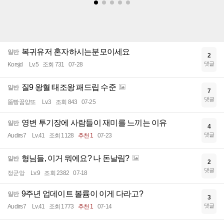
복귀유저 혼자하시는분모이세요
일반
2
댓글
Korsjd
Lv.5
조회 731
07-28
질9 왕혈 태조왕 패드립 수준
일반
7
댓글
뚬빵꿈양또
Lv.3
조회 843
07-25
영변 투기장에 사람들이 재미를 느끼는 이유
일반
4
댓글
Audirs7
Lv.41
조회 1128
추천 1
07-23
형님들, 이거 뭐에요? 나 돈날림?
일반
2
댓글
정군앙
Lv.9
조회 2382
07-18
9주년 업데이트 볼륨이 이게 다라고?
일반
3
댓글
Audirs7
Lv.41
조회 1773
추천 1
07-14