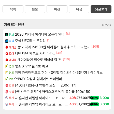
목록
본문
이전
다음
댓글보기
지금 뜨는 인벤
더보기+
[5]
2026 치지직 이리대회 오픈컵 안내
정보
[1]
주식 UFC라는 우정잉
클립
[205]
빵 가격이 24500원 이라길래 결제 취소하고 나왔다
메이플
[45]
너넨 대난 함부로 가지 마라..
로아
[116]
게이머라면 필수로 알아야 할 것
메이플
명조 X ??? 콜라보 예고
명조
체험 캐릭터만으로 허상 40레벨 하이와티아 5분 컷!｜에이메스·린네·모니에 명함
명조
슈로대Y 확장팩 업데이트 트레일러
PV
[40%] 다원수산 맥반석 오징어, 200g, 1개
핫딜
[국내 공동 최저가] 아이스오션 냉감 홑이불 100x150
핫딜
나 혼자만 레벨업 어라이즈 오버드라이브 Solo Leveling Arise
40%
27,600원
3,000
특가
나 혼자만 레벨업 어라이즈 오버드라이브 디럭스 에디션 Solo Leveling Arise Overdrive Deluxe Edition
40%
31,200원
3,000
특가