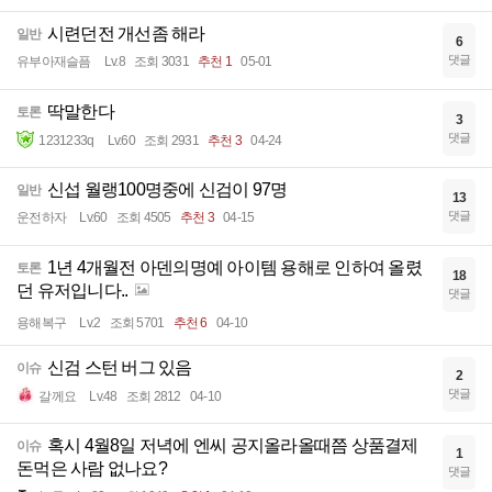
시련던전 개선좀 해라
일반
6
댓글
유부아재슬픔
Lv.8
조회 3031
추천 1
05-01
딱말한다
토론
3
댓글
1231233q
Lv.60
조회 2931
추천 3
04-24
신섭 월랭100명중에 신검이 97명
일반
13
댓글
운전하자
Lv.60
조회 4505
추천 3
04-15
1년 4개월전 아덴의명예 아이템 용해로 인하여 올렸
토론
18
던 유저입니다..
댓글
용해복구
Lv.2
조회 5701
추천 6
04-10
신검 스턴 버그 있음
이슈
2
댓글
갈께요
Lv.48
조회 2812
04-10
혹시 4월8일 저녁에 엔씨 공지올라올때쯤 상품결제
이슈
1
돈먹은 사람 없나요?
댓글