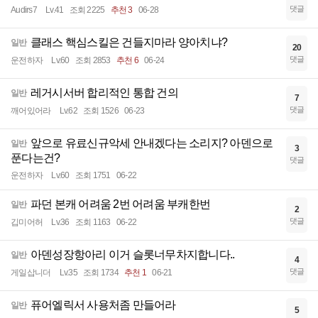
댓글
Audirs7
Lv.41
조회 2225
추천 3
06-28
클래스 핵심스킬은 건들지마라 양아치냐?
일반
20
댓글
운전하자
Lv.60
조회 2853
추천 6
06-24
레거시서버 합리적인 통합 건의
일반
7
댓글
깨어있어라
Lv.62
조회 1526
06-23
앞으로 유료신규악세 안내겠다는 소리지? 아덴으로
일반
3
푼다는건?
댓글
운전하자
Lv.60
조회 1751
06-22
파던 본캐 어려움 2번 어려움 부캐한번
일반
2
댓글
깁미어허
Lv.36
조회 1163
06-22
아덴성장항아리 이거 슬롯너무차지합니다..
일반
4
댓글
게일삽니더
Lv.35
조회 1734
추천 1
06-21
퓨어엘릭서 사용처좀 만들어라
일반
5