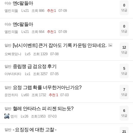
엔c팔들아
이슈
0
댓글
엘린의뚫
Lv.21
조회 886
추천 1
07-09
엔c팔들아
이슈
0
댓글
엘린의뚫
Lv.21
조회 664
추천 1
07-09
[낚시이벤트] 큰거 잡아도 기록 카운팅 안되네요.
일반
12
댓글
오빠못믿나
Lv.5
조회 1329
07-08
중립쟁 급 검요정 후기
일반
5
댓글
아부라타타
Lv.1
조회 3257
07-05
요정 그랩 확률 너무한거아닌가요?
일반
7
댓글
운전하자
Lv.60
조회 1732
추천 1
07-03
혈레 안타라스 피 리젠 되는듯?
일반
6
댓글
껌이
Lv.26
조회 1953
07-03
- 요징징 에 대한 고찰 -
일반
21