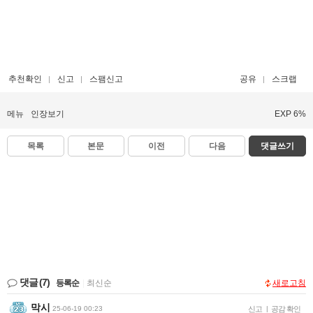
추천확인
신고
스팸신고
공유
스크랩
메뉴
인장보기
EXP 6%
목록
본문
이전
다음
댓글쓰기
댓글
(7)
등록순
|
최신순
새로고침
막시
25-06-19 00:23
신고
|
공감 확인