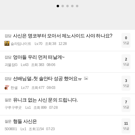
사신은 명코부터 모아서 제노사이드 사야 하나요?
잡담
0
댓글
슬라임나이트
Lv.70
조회 38
12:28
엉아들 우리 먼저 떠날게~
잡담
2
댓글
괴물잠G
Lv.43
조회 383
08-06
선배님덜..첫 솔안타 성공 했어요ㅠ
잡담
3
댓글
한셀
Lv.77
조회 477
08-03
유니크 없는 사신 문의 드립니다.
질문
7
댓글
구루구루굿
Lv.1
조회 899
07-28
형들 사신은
질문
11
댓글
S00l001
Lv.1
조회 1154
07-23