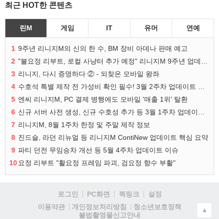
최근 HOT한 콘텐츠
린M
게임
IT
유머
연예
1
9주년 리니지M의 신의 한 수, BM 장비 아데나 판매 예고
2
"불요정 리부트, 로컬 사냥터 추가 예정" 리니지M 9주년 업데이트 예고
3
리니지, 다시 증명하다 ② - 되찾은 모바일 왕좌
4
수호석 특별 제작 전 가성비 확인 필수! 3월 2주차 업데이트 이슈
5
엔씨 리니지M, PC 결제 병행에도 모바일 '매출 1위' 탈환
6
신규 서버 사전 생성, 신규 수호성 추가 등 3월 1주차 업데이트 이슈
7
리니지M, 8월 1주차 한정 및 주말 제작 정보
8
진드슬, 라던 리뉴얼 등 리니지M ContiNew 업데이트 핵심 요약
9
파티 던전 무임승차 개선 등 5월 4주차 업데이트 이슈
10
요정 리부트 "활요정 프레임 파괴, 검요정 향수 부활"
로그인
PC화면
퀵링크
설정
청소년보호정책
이용약관
개인정보처리방침
▲
불법촬영물신고안내