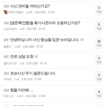
사신 연비들 어떠신가요?
잡담
3
댓글
WR드라큘라
Lv.20
조회 1091
07-22
[생존확인]형들 휴가시즌이라 조용하신거죠?
잡담
5
댓글
신검지킴이
Lv.5
조회 780
07-20
안녕하심니까 사신 형님들 입문 뉴비입니다.
질문
10
댓글
럴룽이
Lv.20
조회 1000
07-20
진로 상담 요청
질문
2
댓글
엘리트지존
Lv.1
조회 1325
07-10
초보사신 무기 질문드립니다.
잡담
4
댓글
대박운
Lv.4
조회 1241
07-09
형들 미안해 …
잡담
6
댓글
데포시신
Lv.13
조회 1541
07-08