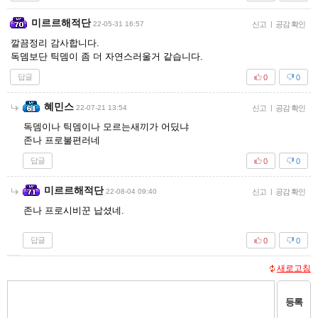
미르르해적단
22-05-31 16:57
신고
|
공감 확인
깔끔정리 감사합니다.
독뎀보단 틱뎀이 좀 더 자연스러울거 같습니다.
답글
0
0
혜민스
22-07-21 13:54
신고
|
공감 확인
독뎀이나 틱뎀이나 모르는새끼가 어딨냐
존나 프로불편러네
답글
0
0
미르르해적단
22-08-04 09:40
신고
|
공감 확인
존나 프로시비꾼 납셨네.
답글
0
0
새로고침
등록