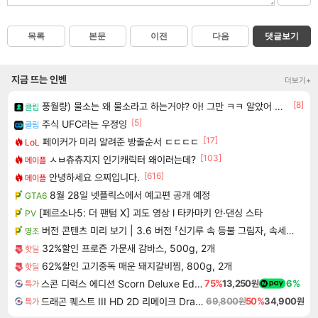
목록
본문
이전
다음
댓글보기
지금 뜨는 인벤
더보기+
[8]
풍월량) 물소는 왜 물소라고 하는거야? 아! 그만 ㅋㅋ 알았어 ㅋㅋ
클립
[5]
주식 UFC라는 우정잉
클립
[17]
페이커가 미리 알려준 방출순서 ㄷㄷㄷㄷ
LoL
[103]
ㅅㅂ츄츄지지 인기캐릭터 왜이러는데?
메이플
[616]
안녕하세요 으찌입니다.
메이플
8월 28일 넷플릭스에서 예고편 공개 예정
GTA6
[페르소나5: 더 팬텀 X] 괴도 영상 l 타카마키 안·댄싱 스타
PV
버전 콘텐츠 미리 보기 | 3.6 버전 「신기루 속 등불 그림자, 속세에 깃든 검의 결심」이 8월 20일에 업데이트됩니다!
명조
32%할인 프로즌 가문새 감바스, 500g, 2개
핫딜
62%할인 고기중독 매운 돼지갈비찜, 800g, 2개
핫딜
스콘 디럭스 에디션 Scorn Deluxe Edition
75%
13,250원
6%
특가
드래곤 퀘스트 III HD 2D 리메이크 Dragon Quest III HD 2D Remake
69,800원
50%
34,900원
특가