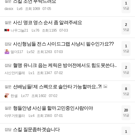
스킬 조언 부탁드려요
질문
1
댓글
dascx
Lv.6
조회 1069
07-05
사신 명코 영스 순서 좀 알려주세요
질문
2
댓글
나무그늘21
Lv.76
조회 1195
07-03
사신형님들 전스 사이드그랩 사냥시 필수인가요??
잡담
1
댓글
멀더117
Lv.52
조회 1263
07-03
혈맹 유니크 읍는 케릭은 방어전에서도 힘도못쓴다..
잡담
2
댓글
사신안키울래
Lv.1
조회 1347
07-02
선배님들! 제 스펙으로 솔안타 가능할까요..?!
질문
8
댓글
한셀
Lv.77
조회 1602
07-02
형들안녕 사신을 할까고민중인사람이야
질문
20
댓글
아무거토몰라
Lv.4
조회 1560
07-01
스킬 질문좀하겟습니다
잡담
1