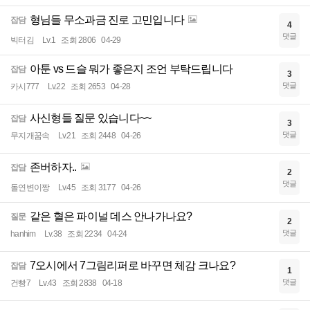
형님들 무소과금 진로 고민입니다
잡담
4
댓글
빅터김
Lv.1
조회 2806
04-29
아툰 vs 드슬 뭐가 좋은지 조언 부탁드립니다
잡담
3
댓글
카시777
Lv.22
조회 2653
04-28
사신형들 질문 있습니다~~
잡담
3
댓글
무지개꿈속
Lv.21
조회 2448
04-26
존버하자..
잡담
2
댓글
돌연변이짱
Lv.45
조회 3177
04-26
같은 혈은 파이널 데스 안나가나요?
질문
2
댓글
hanhim
Lv.38
조회 2234
04-24
7오시에서 7그림리퍼로 바꾸면 체감 크나요?
잡담
1
댓글
건빵7
Lv.43
조회 2838
04-18