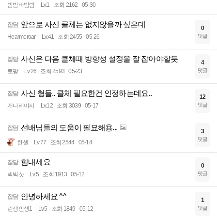
밤밤바밤밤
Lv.1
조회 2162
05-30
앞으로 사신 클체는 없지않을까 싶은데
잡담
0
댓글
Hearmeroar
Lv.41
조회 2455
05-26
사신은 다음 클체때 방향성 설정을 잘 잡아야할듯
잡담
4
댓글
토팡
Lv.26
조회 2593
05-23
사신 형들.. 클체 필요한건 인정하는데요..
잡담
12
댓글
개나리야시
Lv.12
조회 3039
05-17
선배님들의 도움이 필요해용...
잡담
3
댓글
한셀
Lv.77
조회 2544
05-14
힘내세요
잡담
0
댓글
빅빅샷
Lv.5
조회 1913
05-12
안녕하세요 ^^
잡담
1
댓글
린생인생1
Lv.5
조회 1849
05-12