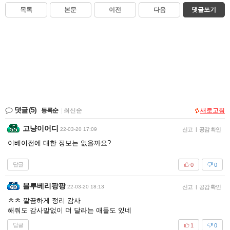
목록
본문
이전
다음
댓글쓰기
댓글
(5)
등록순
|
최신순
새로고침
고냥이어디
22-03-20 17:09
신고
|
공감 확인
이베이전에 대한 정보는 없을까요?
답글
0
0
블루베리팡팡
22-03-20 18:13
신고
|
공감 확인
ㅊㅊ 깔끔하게 정리 감사
해줘도 감사말없이 더 달라는 애들도 있네
답글
1
0