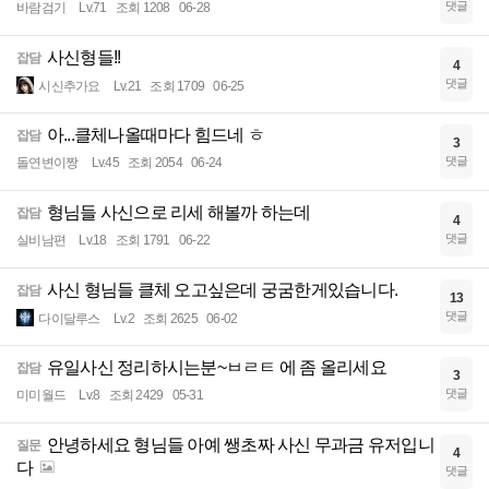
댓글
바람검기
Lv.71
조회 1208
06-28
사신형들!!
잡담
4
댓글
시신추가요
Lv.21
조회 1709
06-25
아...클체나올때마다 힘드네 ㅎ
잡담
3
댓글
돌연변이짱
Lv.45
조회 2054
06-24
형님들 사신으로 리세 해볼까 하는데
잡담
4
댓글
실비남편
Lv.18
조회 1791
06-22
사신 형님들 클체 오고싶은데 궁굼한게있습니다.
잡담
13
댓글
다이달루스
Lv.2
조회 2625
06-02
유일사신 정리하시는분~ㅂㄹㅌ 에 좀 올리세요
잡담
3
댓글
미미월드
Lv.8
조회 2429
05-31
안녕하세요 형님들 아예 쌩초짜 사신 무과금 유저입니
질문
4
다
댓글