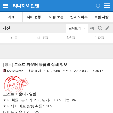
리니지M
인벤
자게
서버 현황
이슈 토론
팁과 노하우
득템 자랑
사신
전체보기
공
검
글
지
색
내글
내 댓글
3추글
인증글
on/off
쓰
기
[정보]
고스트 카운터 등급별 상세 정보
죽기어려워요
댓글: 5 개
조회:
23088
추천:
8
2022-03-20 15:35:17
고스트 카운터 - 일반
회피 확률 : 근거리 15%, 원거리 13%, 마법 5%
회피시 디버프 발동 확률 : 70%
디버프 지속 시간 : 3초