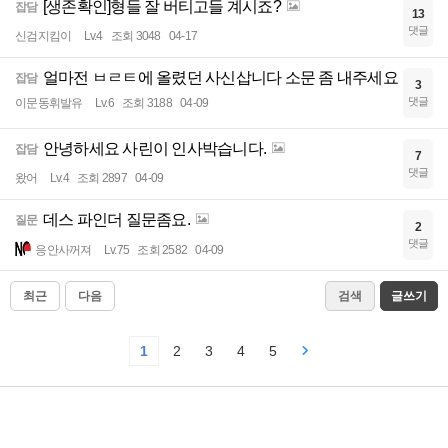
[생존확인]형들 잘 버티고들 계시죠?
잡담
13
댓글
신검지킴이
Lv.4
조회 3048
04-17
얼마전 ㅂㄹㅌ에 올렸던 사신삽니다 소문 좀 내주세요
잡담
3
댓글
이문동휘발유
Lv.6
조회 3188
04-09
안녕하세요 사린이 인사박습니다.
잡담
7
댓글
왔어
Lv.4
조회 2897
04-09
데스 파인더 질문좀요.
질문
2
댓글
응안사꺼져
Lv.75
조회 2582
04-09
최근
다음
검색
글쓰기
1
2
3
4
5