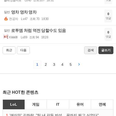
플레정글서폿
Lv.40
조회 207
18:31
영차 영차 영차
일반
0
댓글
전공자
Lv.47
조회 70
18:30
로투엠 처럼 역전 당할수도 있음
일반
0
댓글
Kkkkllll
Lv.89
조회 94
18:28
최근
다음
검색
글쓰기
1
2
3
4
5
최근 HOT한 콘텐츠
LoL
게임
IT
유머
연예
1
'에이밍' 김하람, "팀 내 갈등 반성... 끝까지 뛰고 싶었다"