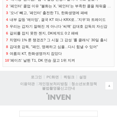
2
'페인터' 콜업 이유 "불화는 X, '페인터'는 부족한 콜을 채워줄 선수"
3
'오너' 빼고, '페인터' 출전한 T1, 한화생명에 패배
4
내부 갈등 '에이밍', 결국 KT 떠나 KRX로...'지우'와 트레이드
5
우리는 갑자기 잘해진 게 아니다 '씨맥' 김대호 감독의 자신감
6
갈피를 잡지 못한 젠지, DK에게도 0:2 패배
7
치명타 1% 룬 챙겼죠? 그 시절 그 감성 '롤 클래식' 30일 출시
8
김대호 감독, "패인, 명쾌하고 심플...다시 힘낼 수 있어"
9
여름의 KT, 한화생명까지 잡았다
10
'페이즈' 날뛴 T1, DK 연승 끊고 1위 지켜
로그인
PC화면
퀵링크
설정
청소년보호정책
이용약관
개인정보처리방침
▲
불법촬영물신고안내
(주)
인
벤