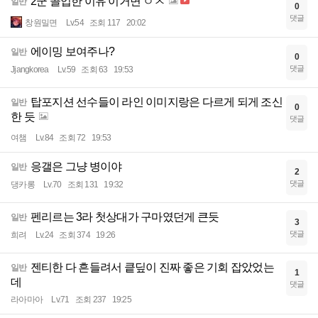
2군 콜업한 이유 이거면 ㅇㅈ
일반
0
댓글
창원밀면
Lv.54
조회 117
20:02
에이밍 보여주나?
일반
0
댓글
Jjangkorea
Lv.59
조회 63
19:53
탑포지션 선수들이 라인 이미지랑은 다르게 되게 조신
일반
0
한 듯
댓글
여챔
Lv.84
조회 72
19:53
응갤은 그냥 병이야
일반
2
댓글
댕카롱
Lv.70
조회 131
19:32
펜리르는 3라 첫상대가 구마였던게 큰듯
일반
3
댓글
희려
Lv.24
조회 374
19:26
젠티한 다 흔들려서 킅딮이 진짜 좋은 기회 잡았었는
일반
1
데
댓글
라아마아
Lv.71
조회 237
19:25