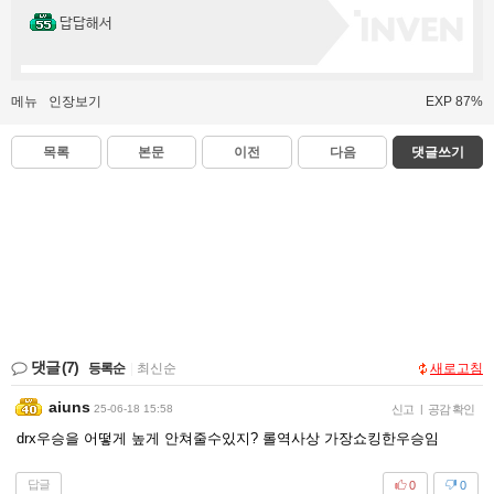
답답해서
메뉴
인장보기
EXP 87%
목록
본문
이전
다음
댓글쓰기
댓글
(7)
등록순
|
최신순
새로고침
aiuns
25-06-18 15:58
신고
|
공감 확인
drx우승을 어떻게 높게 안쳐줄수있지? 롤역사상 가장쇼킹한우승임
답글
0
0