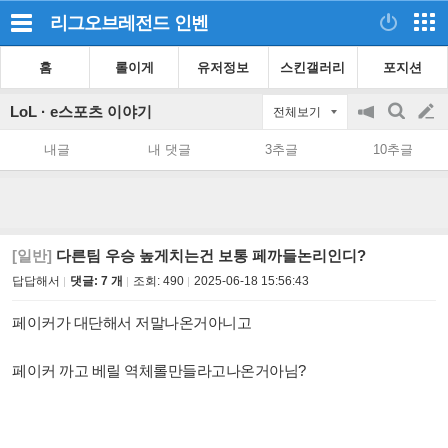
리그오브레전드
인벤
홈
롤이게
유저정보
스킨갤러리
포지션
LoL · e스포츠 이야기
전체보기
공
검
글
지
색
내글
내 댓글
3추글
10추글
on/off
쓰
기
[일반]
다른팀 우승 높게치는건 보통 페까들논리인디?
답답해서
댓글: 7 개
조회:
490
2025-06-18 15:56:43
페이커가 대단해서 저말나온거아니고
페이커 까고 베릴 역체롤만들라고나온거아님?