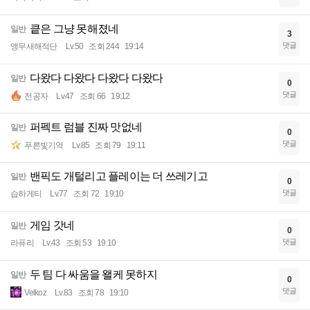
킅은 그냥 못해졌네
일반
3
댓글
앵무새해적단
Lv.50
조회 244
19:14
다왔다 다왔다 다왔다 다왔다
일반
0
댓글
전공자
Lv.47
조회 66
19:12
퍼펙트 럼블 진짜 맛없네
일반
0
댓글
푸른빛기억
Lv.85
조회 79
19:11
밴픽도 개털리고 플레이는 더 쓰레기고
일반
0
댓글
습하게티
Lv.77
조회 72
19:10
게임 갓네
일반
0
댓글
라퓨리
Lv.43
조회 53
19:10
두 팀 다 싸움을 왤케 못하지
일반
0
댓글
Velkoz
Lv.83
조회 78
19:10