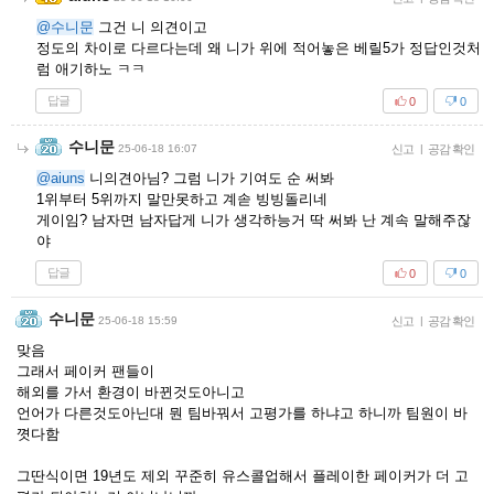
@수니문
그건 니 의견이고
정도의 차이로 다르다는데 왜 니가 위에 적어놓은 베릴5가 정답인것처
럼 애기하노 ㅋㅋ
답글
0
0
수니문
25-06-18 16:07
신고
|
공감 확인
@aiuns
니의견아님? 그럼 니가 기여도 순 써봐
1위부터 5위까지 말만못하고 계솓 빙빙돌리네
게이임? 남자면 남자답게 니가 생각하능거 딱 써봐 난 계속 말해주잖
야
답글
0
0
수니문
25-06-18 15:59
신고
|
공감 확인
맞음
그래서 페이커 팬들이
해외를 가서 환경이 바뀐것도아니고
언어가 다른것도아닌대 뭔 팀바꿔서 고평가를 하냐고 하니까 팀원이 바
꼇다함
그딴식이면 19년도 제외 꾸준히 유스콜업해서 플레이한 페이커가 더 고