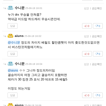
수니문
25-06-18 16:01
신고
|
공감 확인
누가 drx 우승을 안쳐줌?
역대급 미드탑 하드캐리 우승시즌인데.
답글
0
0
aiuns
25-06-18 16:02
신고
|
공감 확인
@수니문
정도의 차이지 베릴도 할만큼햇지 마치 좆도한것도없으면
서 버스탄것처럼애기하노
답글
0
0
수니문
25-06-18 16:04
신고
|
공감 확인
@aiuns
ㅇㅇ 그니까 정도의차이임
결승까지의 여정 그리고 결승까지 포함하면
제카가 30 킹겐 25 표식 20 데프트 15 베릴5
이정도 되는거임
답글
0
0
aiuns
25-06-18 16:06
신고
|
공감 확인