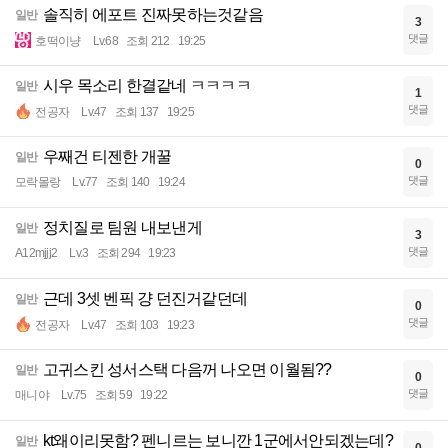
솔직히 에포트 진짜못하는것같음
일반
3
댓글
호떡이냥
Lv.68
조회 212
19:25
시우 목소리 한결같네 ㅋㅋㅋㅋ
일반
1
댓글
전공자
Lv.47
조회 137
19:25
우째건 티젠한 개꿀
일반
0
댓글
모락몰랑
Lv.77
조회 140
19:24
정치질로 팀원 내보낸게
일반
3
댓글
A12mjjj2
Lv.3
조회 294
19:23
근데 3셋 벤픽 걍 던진거같던데
일반
0
댓글
전공자
Lv.47
조회 103
19:23
고귀스킨 성서스택 다음꺼 나오면 이월됨??
일반
0
댓글
매니야
Lv.75
조회 59
19:22
kt왜이리못함? 펜니르는 보니깐 1군에서안되겠는데?
일반