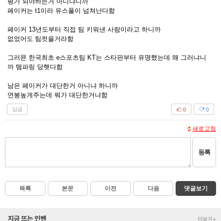
평가 되야하는거 아니냐니까
페이커는 t1이라 유스풀이 넘쳐난다함
페이커 13년도부터 직접 팀 키워낸 사람이라고 하니까
없었어도 팀컷을거라함
그러묜 한국최초 e스포츠팀 KT는 스타판부터 유명했는데 왜 그러냐니
까 템파링 당햇다함
남은 페이커가 대단한거 아니냐 하니까
연봉높게주는데 뭐가 대단한거냐함
답글
0
0
새로고침
등록
목록
본문
이전
다음
댓글보기
지금 뜨는 인벤
더보기+