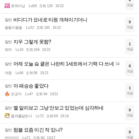
0
댓글
호떡이냥
Lv.68
조회 128
19:22
비디디가 요네로 티원 개쳐이기더니
일반
0
댓글
왈왈이왈왈
Lv.32
조회 165
19:22
지우 그렇게 못함?
일반
1
댓글
희려
Lv.24
조회 168
19:22
어제 오늘 슼 킅은 나란히 1세트에서 기력 다 쓰네
일반
0
댓글
여챔
Lv.84
조회 96
19:21
아 패승승 좋았다
일반
1
댓글
전공자
Lv.47
조회 94
19:21
멜 알리보고 그냥 안보고 있었는데 심각하네
일반
0
댓글
물위를달린다
Lv.73
조회 89
19:19
럼블 요즘 이긴 적 있나?
일반
0
댓글
라아마아
Lv.71
조회 64
19:17