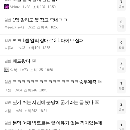
3
댓글
Velkoz
Lv.83
조회 137
18:59
1렙 알리도 못 잡고 죽네ㅋㅋ
일반
0
댓글
부동산의용사
Lv.22
조회 76
18:56
ㅋㅋ 1렙 알리 상대로 3:1 다이브 실패
일반
0
댓글
라퓨리
Lv.43
조회 101
18:55
패드왔다
일반
2
댓글
약북
Lv.73
조회 135
18:50
ㅋㅋㅋㅋㅋㅋㅋㅋㅋㅋㅋㅋㅋㅋㅋ승부예측
일반
7
댓글
여챔
Lv.84
조회 246
18:45
딮기 쉬는 시간에 분명히 굶기라는 글 봤다
일반
2
댓글
여챔
Lv.84
조회 242
18:31
분명 어제 빅토르는 할 이유가 없는 픽이었는데
일반
1
댓글