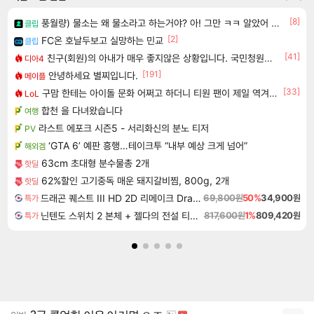
[8]
풍월량) 물소는 왜 물소라고 하는거야? 아! 그만 ㅋㅋ 알았어 ㅋㅋ
클립
[2]
FC온 호날두보고 실망하는 민교
클립
[41]
친구(회원)의 아내가 매우 좋지않은 상황입니다. 국민청원동의를 부탁드립니다.(췌장암 신약)
디아4
[191]
안녕하세요 별찌입니다.
메이플
[33]
구맘 한테는 아이돌 문화 어쩌고 하더니 티원 팬이 제일 역겨움 그냥
LoL
합천 을 다녀왔습니다
여행
라스트 에포크 시즌5 - 서리화신의 분노 티저
PV
‘GTA 6’ 예판 흥행…테이크투 “내부 예상 크게 넘어”
해외겜
63cm 초대형 분수물총 2개
핫딜
62%할인 고기중독 매운 돼지갈비찜, 800g, 2개
핫딜
드래곤 퀘스트 III HD 2D 리메이크 Dragon Quest III HD 2D Remake
69,800원
50%
34,900원
특가
닌텐도 스위치 2 본체 + 젤다의 전설 티어스 오브 더 킹덤 닌텐도 스위치 2 에디션 + 젤다의 전설 브레스 오브 더 와일드 닌텐도 스위치 2 에디션 번들
817,600원
1%
809,420원
특가