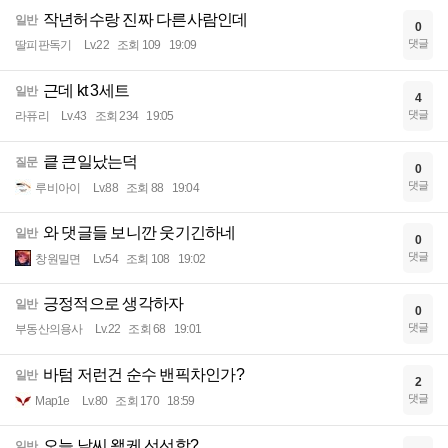
작년허수랑 진짜 다른사람인데
일반
0
댓글
딸피판독기
Lv.22
조회 109
19:09
근데 kt 3세트
일반
4
댓글
라퓨리
Lv.43
조회 234
19:05
킅 큰일났는덕
질문
0
댓글
루비아이
Lv.88
조회 88
19:04
와 댓글들 보니깐 웃기긴하네
일반
0
댓글
창원밀면
Lv.54
조회 108
19:02
긍정적으로 생각하자
일반
0
댓글
부동산의용사
Lv.22
조회 68
19:01
바텀 저런건 순수 밴픽차인가?
일반
2
댓글
Map1e
Lv.80
조회 170
18:59
오늘 날씨 왤케 선선함?
일반