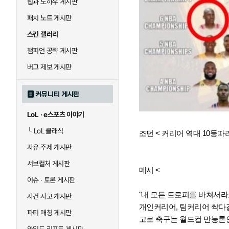
팁과 노하우 게시판
패치 노트 게시판
스킨 갤러리
챔피언 공략 게시판
버그 제보 게시판
커뮤니티 게시판
LoL · e스포츠 이야기
└
LoL 클래식
조던 < 커리어 역대 10등따
자유 주제 게시판
서브컬처 게시판
메시 <
이슈 · 토론 게시판
"내 모든 트로피를 바쳐서라
사건 사고 게시판
개인커리어, 팀커리어 싹다
파티 매칭 게시판
고로 축구는 월드컵 만능론