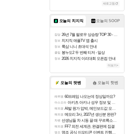
새로고침
오늘의 치지직
오늘의 SOOP
26년 7월 팔로우 상승량 TOP 30 - 월간 치지직
잡담
치지직 애플TV 앱 출시
정보
룩삼 니니 초대석 안내
정보
봉누도2 두 번째 티저 - 일상
클립
2026 치지직 이리대회 오픈컵 안내
정보
더보기+
오늘의 팟벤
오늘의 핫벤
60프레임 나오는데 정상일까요?
레퀴엠
아키츠 아키나 성우 정보 및 주요 필모
아스오라
AI발 원가 압박, 메인보드값 오르나
해외겜
메모리 3사, 2027년 생산분 완판?
해외겜
선생님들 차 시동 끌 때 꾸르륵소리나는데
차벤
FF7 외전 세계관, 완결편에 집결
해외겜
명조 공식 이모티콘 이벤트 진행해봤습니다! 참여부터 추첨까지????
명조