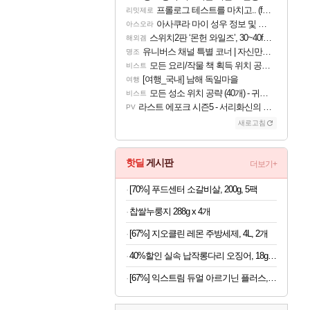
프롤로그 테스트를 마치고.. (feat. 리아)
리밋제로
아사쿠라 마이 성우 정보 및 주요 필모
아스오라
스위치2판 ‘몬헌 와일즈’, 30~40fps 목표 추정
해외겜
유니버스 채널 특별 코너 | 자신만의 스타일
명조
모든 요리/작물 책 획득 위치 공략 (36개) - 미식가 도전과제
비스트
[여행_국내] 남해 독일마을
여행
모든 성소 위치 공략 (40개) - 귀환한 영혼 도전과제
비스트
라스트 에포크 시즌5 - 서리화신의 분노 티저
PV
새로고침
핫딜
게시판
더보기+
[70%] 푸드센터 소갈비살, 200g, 5팩
찹쌀누룽지 288g x 4개
[67%] 지오클린 레몬 주방세제, 4L, 2개
40%할인 실속 납작롱다리 오징어, 18g, 10개
[67%] 익스트림 듀얼 아르기닌 플러스, 120정, 1개