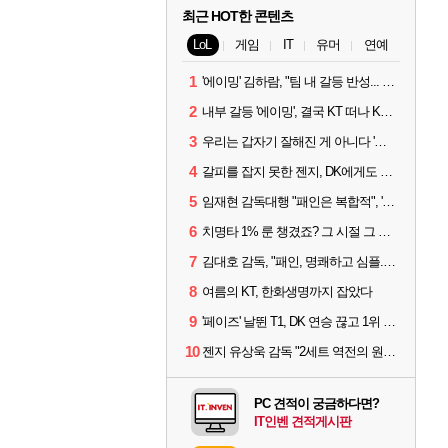
최근 HOT한 콘텐츠
LoL
게임
IT
유머
연예
1
'에이밍' 김하람, "팀 내 갈등 반성... 끝까지 뛰고 싶었다"
2
내부 갈등 '에이밍', 결국 KT 떠나 KRX로...'지우'와 트레이드
3
우리는 갑자기 잘해진 게 아니다 '씨맥' 김대호 감독의 자신감
4
갈피를 잡지 못한 젠지, DK에게도 0:2 패배
5
임재현 감독대행 "패인은 복합적", '도란' "팀에 과부하 왔다"
6
치명타 1% 룬 챙겼죠? 그 시절 그 감성 '롤 클래식' 30일 출시
7
김대호 감독, "패인, 명쾌하고 심플...다시 힘낼 수 있어"
8
여름의 KT, 한화생명까지 잡았다
9
'페이즈' 날뛴 T1, DK 연승 끊고 1위 지켜
10
젠지 유상욱 감독 "2세트 역전의 원인...너무 급했다"
PC 견적이 궁금하다면?
IT인벤 견적게시판