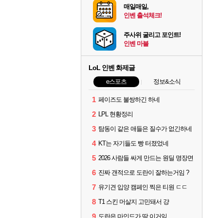
매일매일,
인벤 출석체크!
주사위 굴리고 포인트!
인벤 마블
LoL 인벤 화제글
e스포츠
정보&소식
1
페이즈도 불쌍하긴 하네
2
LPL 현황정리
3
탐동이 같은 애들은 질수가 없긴하네
4
KT는 자기들도 빵 터졌었네
5
2026 사람들 싸게 만드는 원딜 명장면
6
진짜 갠적으로 도란이 잘하는거임 ?
7
유기견 입양 캠페인 찍은 티원 ㄷㄷ
8
T1 스킨 머살지 고민돼서 걍
9
도란은 마인드가 딱 이거임.