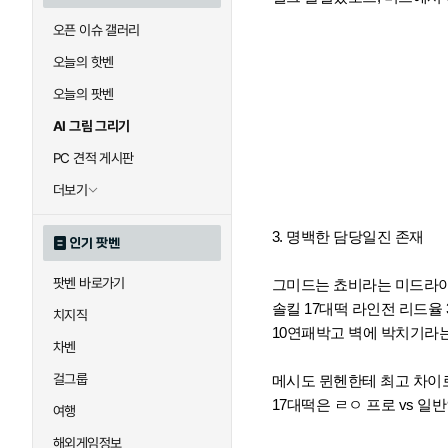
오픈 이슈 갤러리
오늘의 핫벤
오늘의 팟벤
AI 그림 그리기
PC 견적 게시판
더보기
3. 명백한 담당일진 존재
인기 팟벤
팟벤 바로가기
그미드는 쵸비라는 미드라
솔킬 17대떡 라인전 리드율 
치지직
10연패박고 벽에 박치기라
차벤
걸그룹
메시도 뮌헨한테 최고 차이
17대떡은 ㄹㅇ 프로 vs 일
여행
해외게임정보