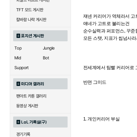
와일드 리프트 게시판
TFT 모드 게시판
쟤넨 커리어가 역체라서 고
칼바람 나락 게시판
얘네가 고트로 불리는건
순수실력과 퍼포먼스, 꾸준
포지션 게시판
모든 스탯, 지표가 씹넘사
Top
Jungle
Mid
Bot
전세계에서 팀빨 커리어로 
Support
반면 그미드
미디어 갤러리
팬아트 카툰 갤러리
동영상 게시판
1. 개인커리어 부실
LoL 기록실(구)
경기기록