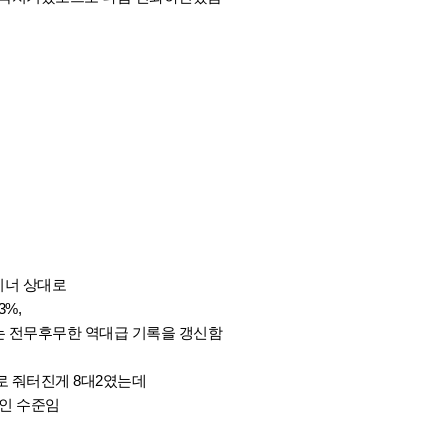
이너 상대로
3%,
는 전무후무한 역대급 기록을 갱신함
로 줘터진게 8대2였는데
반인 수준임