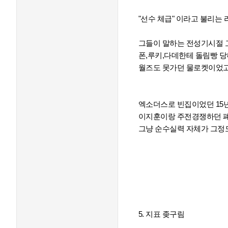
"선수 체급" 이라고 불리는
그들이 말하는 전성기시절
폰,루키,다데한테 돌림빵 
월즈도 못가던 물로켓이었
엑소더스로 빈집이었던 15
이지훈이랑 주전경쟁하던 
그냥 순수실력 자체가 그정
5. 지표 좆구림