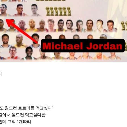
리
도 월드컵 트로피를 먹고싶다"
갈아서 월드컵 먹고싶다함
인데 고작 1개따리