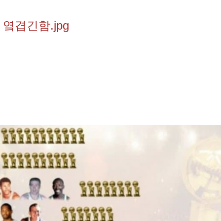
옄겹긴함.jpg