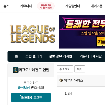
로스트아크
뉴스
커뮤니티
게임캘린더
게이머존
기대평 이벤트
홈
스킨 갤러리
정보 공유 게시판
커뮤니티 게시판
주소보기
복사
리그오브레전드 인벤
미유키아리스
로그인하고
출석보상
받으세요!
[일반]
로그인