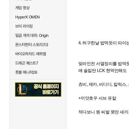
게임 영상
HyperX OMEN
브이 라이징
일곱 개의 대죄: Origin
4. 허구한날 밥먹듯이 따이
몬스터헌터 스토리즈3
바이오하자드 레퀴엠
드래곤 퀘스트7
맞라인전 서열정리를 밥먹
얘 솔킬딴 LCK 현역만해도
풋볼 매니저26
쵸비, 제카, 비디디, 칼릭스,
+끼얏호우 서브 유칼
적다보니 뭔 씨발 못딴 새끼