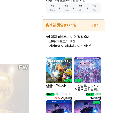
참가자 모집까지 남은 기간
11
01
02
44
Days
Hours
Min
Sec
게임 핫딜 (PC/스팀)
스토어+
더 렐릭 퍼스트 가디언 정식 출시
설화x하드코어 액션!
네이버페이 혜택과 만나보세요!
인벤게임즈 8월 특별 할인!
드래곤소드: 어웨이크닝 입점!
문명 7 특별 할인!
마블 투혼 파이팅 소울즈 정식출시!
귀무자: 검의 길 예약 판매 중!
비스트 오브 리인카네이션 정식 출시!
커세어 코브 출시 기념 할인!
베데스다 40주년 기념 할인 중!
캡콤 프렌차이즈 할인 진행 중!
캡콤 일부 상품 상시 할인
스타워즈 은하계 레이서
로블록스 기프트 카드 공식 입점
인기 퍼블리셔 모음!
스팀으로 만나는 드래곤소드!
조선&고려 DLC 출시 예정
마블 히어로 총 출동&화려한 격투!
10% 할인과
게임프릭 신작 IP
해적'섬'을 발전시키자!
베데스다의 명작들을
몬헌, 바하 등 인기 IP를
몬헌 와일즈 & 드래곤즈 도그마2
인벤게임즈에서 10% 추가 적립
Robux를 가장 안전하고
최대 90% 할인가를 만나보세요!
네이버혜택과 함께 만나보세요!
50%할인&추가 적립까지!
네이버 포인트 혜택까지!
이니&베니 혜택까지!
네이버 혜택가와 함께 예약하세요!
할인&네이버혜택으로 만나보세요!
40주년 프로모션으로 만나보세요!
할인가에 만나보세요!
일부 에디션 상시 할인!
혜택으로 예약 판매 중
편안하게 충전하세요
팰월드 Palworld
그랑블루 판타지 리
링크 엔드리스 라그
나로크 업그레이드
5%
32,000
5,000
킷 Granblue Fantasy
25%
24,000원
36,800원
Relink Endless Ragn
arok Upgrade Kit DL
C