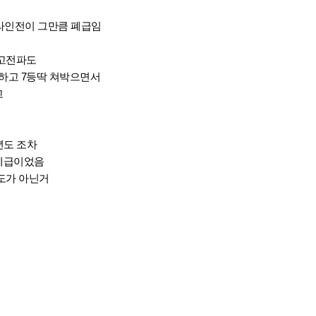
 라인전이 그만큼 폐급임
 고전파도
당하고 7등딱 쳐박으면서
고
년도 조차
폐급이었음
도가 아닌거