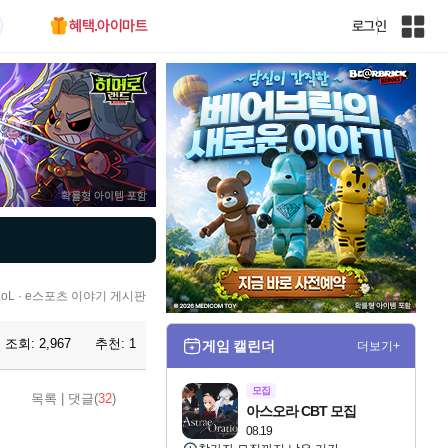
혜택.아이마트
로그인
인
벤
전
체
사
이
트
맵
L · e스포츠 이야기 게시판
조회:
2,967
추천:
1
게임 캘린더
더보기+
모집
목록
|
댓글(
32
)
아스오라 CBT 모집
08.19