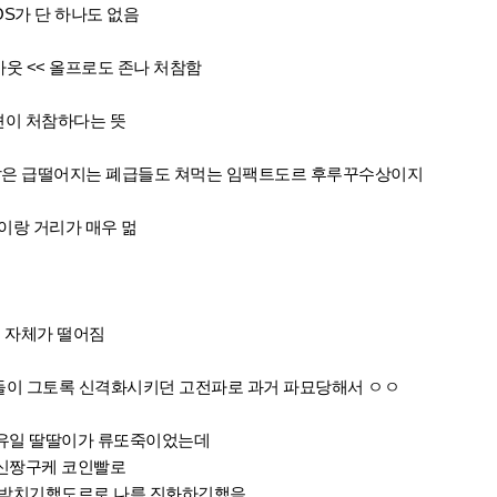
OS가 단 하나도 없음
 5아웃 << 올프로도 존나 처참함
이 처참하다는 뜻
같은 급떨어지는 폐급들도 쳐먹는 임팩트도르 후루꾸수상이지
이랑 거리가 매우 멂
급 자체가 떨어짐
그들이 그토록 신격화시키던 고전파로 과거 파묘당해서 ㅇㅇ
유일 딸딸이가 류또죽이었는데
신짱구케 코인빨로
 박치기했도르로 나름 진화하긴했음