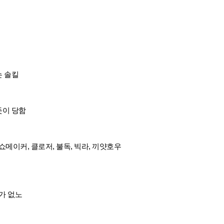
는 솔킬
듯이 당함
 쇼메이커, 클로저, 불독, 빅라, 끼얏호우
가 없노