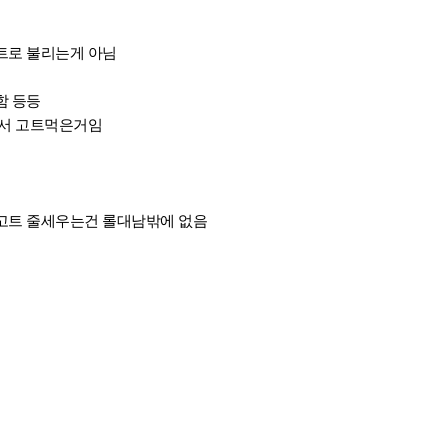
트로 불리는게 아님
함 등등
라서 고트먹은거임
고트 줄세우는건 롤대남밖에 없음