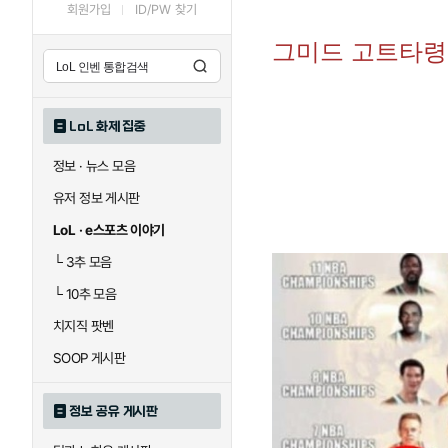
회원가입
ID/PW 찾기
그미드 고트타령 
LoL 화제 집중
정보 · 뉴스 모음
유저 정보 게시판
LoL · e스포츠 이야기
└
3추 모음
└
10추 모음
치지직 팟벤
SOOP 게시판
정보 공유 게시판