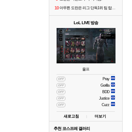
10
아무튼 도란은 리그 단독1위 팀 탑솔러라는거임
LoL LIVE 방송
울프
Pray
OFF
Gorilla
OFF
BDD
OFF
Justice
OFF
Cuzz
OFF
새로고침
더보기
추천 코스프레 갤러리