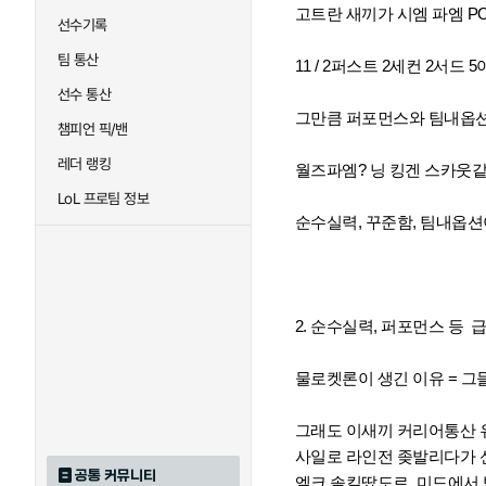
고트란 새끼가 시엠 파엠 P
선수기록
팀 통산
11 / 2퍼스트 2세컨 2서드
선수 통산
그만큼 퍼포먼스와 팀내옵션
챔피언 픽/밴
레더 랭킹
월즈파엠? 닝 킹겐 스카웃
LoL 프로팀 정보
순수실력, 꾸준함, 팀내옵션
2. 순수실력, 퍼포먼스 등 
물로켓론이 생긴 이유 = 
그래도 이새끼 커리어통산 
사일로 라인전 좆발리다가 
공통 커뮤니티
엘크 솔킬땄도르, 미드에서