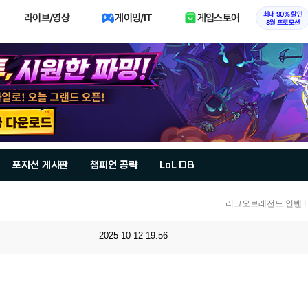
최대 90% 할인
라이브/영상
게이밍/IT
게임스토어
8월 프로모션
포지션 게시판
챔피언 공략
LoL DB
리그오브레전드 인벤 Lo
2025-10-12 19:56