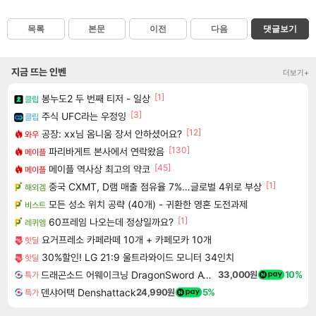
목록
본문
이전
다음
댓글보기
지금 뜨는 인벤
더보기+
[1]
봉누도2 두 번째 티저 - 일상
클립
[3]
주식 UFC라는 우정잉
클립
[12]
공장: xx님 옴니움 장서 안하셨어요?
와우
[130]
파리바게트 본사에서 연락왔음
메이플
[45]
메이플 역사상 최고의 약코
메이플
[1]
중국 CXMT, D램 매출 점유율 7%…글로벌 4위로 부상
해외겜
모든 성소 위치 공략 (40개) - 귀환한 영혼 도전과제
비스트
[1]
60프레임 나오는데 정상일까요?
레퀴엠
요거프레소 카페라떼 10개 + 카페모카 10개
핫딜
30%할인! LG 21:9 울트라와이드 모니터 34인치
핫딜
드래곤소드 어웨이크닝 DragonSword Awakening
33,000원
10%
특가
덴샤어택 Denshattack
24,990원
5%
특가