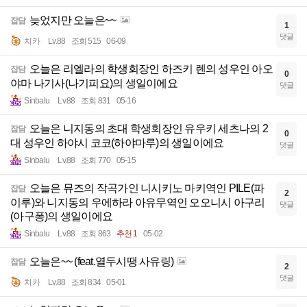
늦었지만 오늘은~~
잡담
1
댓글
치카
Lv.88
조회 515
06-09
오늘은 리엘라의 학생회장인 하즈키 렌의 성우인 아오
잡담
0
야마 나기사(나기피요)의 생일이에요
댓글
Sinbalu
Lv.88
조회 831
05-16
오늘은 니지동의 초대 학생회장인 유우키 세츠나의 2
잡담
0
대 성우인 하야시 코코(하야마루)의 생일이에요
댓글
Sinbalu
Lv.88
조회 770
05-15
오늘은 뮤즈의 작곡가인 니시키노 마키역인 PILE(파
잡담
2
이루)와 니지동의 우에하라 아유무역인 오오니시 아구리
댓글
(아구퐁)의 생일이에요
Sinbalu
Lv.88
조회 863
추천 1
05-02
오늘은~~ (feat.열두시땡 사유링)
잡담
2
댓글
치카
Lv.88
조회 834
05-01