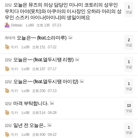
오늘은 뮤즈의 의상 담당인 미나미 코토리의 성우인
잡담
1
우치다 아야(웃치)와 아쿠아의 이사장인 오하라 마리의 성
댓글
우인 스즈키 아이나(아이냐)의 생일이에요
Sinbalu
Lv.89
조회 136
07-23
오늘은~~ (feat.소라마루)
최애캐
2
댓글
치카
Lv.89
조회 151
07-22
오늘은~~ (feat.열두시땡 리쨩)
잡담
1
댓글
치카
Lv.89
조회 187
07-17
오늘은~~ (feat.열두시땡 아이컁)
잡담
1
댓글
치카
Lv.89
조회 200
07-13
마격 부탁합니다.
잡담
13
댓글
치카
Lv.88
조회 514
06-28
일년 전 오늘은..
잡담
1
댓글
치카
Lv.88
조회 400
06-22