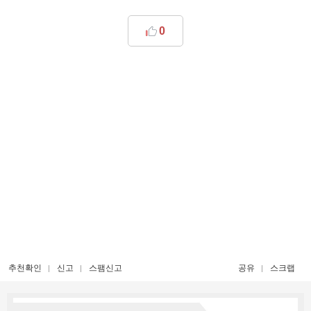
0
추천확인
신고
스팸신고
공유
스크랩