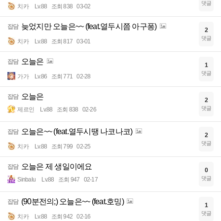
댓글
치카
Lv.88
조회 838
03-02
늦었지만 오늘은~~ (feat.열두시쯤 아구퐁)
잡담
2
댓글
치카
Lv.88
조회 817
03-01
오늘은
잡담
1
댓글
가가
Lv.86
조회 771
02-28
오늘은
잡담
2
댓글
제르인
Lv.88
조회 838
02-26
오늘은~~ (feat.열두시땡 나코나코)
잡담
2
댓글
치카
Lv.88
조회 799
02-25
오늘은 제 생일이에요
잡담
0
댓글
Sinbalu
Lv.88
조회 947
02-17
(90분전의;) 오늘은~~ (feat.호밍)
잡담
1
댓글
치카
Lv.88
조회 942
02-16