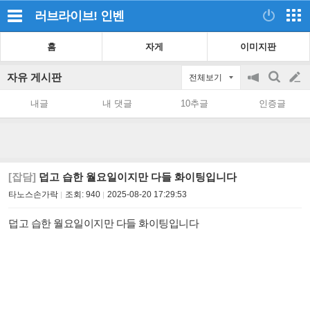
러브라이브!
인벤
홈
자게
이미지판
자유 게시판
전체보기
공
검
글
지
색
내글
내 댓글
10추글
인증글
on/off
쓰
기
[잡담]
덥고 습한 월요일이지만 다들 화이팅입니다
타노스손가락
조회:
940
2025-08-20 17:29:53
덥고 습한 월요일이지만 다들 화이팅입니다