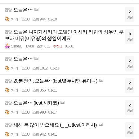
오늘은~~
잡담
2
댓글
치카
Lv.88
조회 944
02-10
오늘은 니지가사키의 모델인 아사카 카린의 성우인 쿠
잡담
0
보타 미유(미유땅)의 생일이에요
댓글
Sinbalu
Lv.88
조회 831
추천 1
01-31
오늘은~~
잡담
2
댓글
치카
Lv.88
조회 1012
01-23
20분전의; 오늘은~ (feat.열두시땡 유이나)
잡담
2
댓글
치카
Lv.88
조회 856
01-21
오늘은~~ (feat.시카코)
잡담
2
댓글
치카
Lv.88
조회 993
01-17
새해 복 많이 받으세요 (_ _).. (feat.아리샤)
잡담
2
댓글
치카
Lv.88
조회 942
01-01