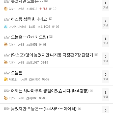
늦었지만 오늘은~~
잡담
1
댓글
치카
Lv.88
조회 914
추천 3
04-19
하스동 섭종 한다네요
잡담
7
댓글
마에시마아미
Lv.86
조회 1026
04-06
오늘은~~ (feat.카오링)
잡담
1
댓글
치카
Lv.88
조회 951
04-03
(약스포) 많이 늦었지만 니지동 극장판 2장 관람기
잡담
0
댓글
치카
Lv.88
조회 1087
03-19
오늘은
잡담
0
댓글
제르인
Lv.88
조회 830
03-09
어제는 하나마루의 생일이었습니다. (feat.킹쨩)
잡담
2
댓글
치카
Lv.88
조회 896
03-05
늦었지만 오늘은~~ (feat.사카노 아이하)
잡담
0