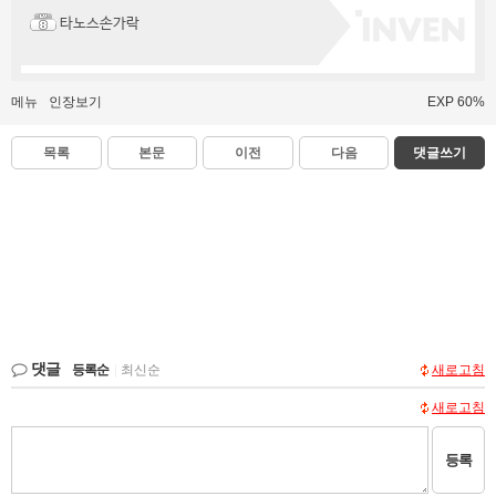
타노스손가락
메뉴
인장보기
EXP 60%
목록
본문
이전
다음
댓글쓰기
댓글
등록순
|
최신순
새로고침
새로고침
등록