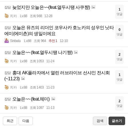
늦었지만 오늘은~~(feat.열두시땡 사쿠쨩)
잡담
1
댓글
치카
Lv.88
조회 988
12-28
오늘은 뮤즈의 리더인 코우사카 호노카의 성우인 닛타
잡담
0
에미(에미츤)의 생일이에요
댓글
Sinbalu
Lv.88
조회 964
추천 1
12-10
오늘은~~ (feat.열두시땡 나기쨩)
잡담
2
댓글
치카
Lv.88
조회 1053
11-24
홍대 AK플라자에서 열린 러브라이브 선샤인 전시회
잡담
1
(~11.23)
댓글
치카
Lv.88
조회 1403
11-23
오늘은~~ (feat.체미)
잡담
2
댓글
치카
Lv.88
조회 1097
11-13
최근
다음
검색
글쓰기