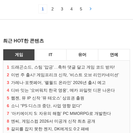
1
2
3
4
5
최근 HOT한 콘텐츠
게임
IT
유머
연예
1
드래곤소드, 스팀 '압긍'…축하 댓글 달고 게임 코드 받자!
2
이번 주 출시! 게임프리크 신작, '비스트 오브 리인카네이션'
3
가레나·포켓페어, ‘팰월드 온라인’ 2026년 출시 예고
4
디바 잇는 '오버워치 한국 영웅', 메카 파일럿 디몬 나온다
5
웹젠, 뮤 IP 신작 '뮤 테오스' 상표권 출원
6
소니 “PS 디스크 중단, 사업 영향 없다”
7
‘아키에이지 S: 자유의 해협’ PC MMORPG로 개발한다
8
엔씨, 게임스컴 2026서 미공개 신작 최초 공개
9
갈피를 잡지 못한 젠지, DK에게도 0:2 패배