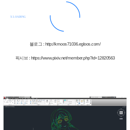
블로그 :
http://kmoos71036.egloos.com/
픽시브 :
https://www.pixiv.net/member.php?id=12820563