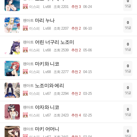
0
댓글
이스피
Lv.68
조회 2201
추천 3
06-24
마리 누나
팬아트
0
댓글
이스피
Lv.68
조회 2207
추천 2
06-10
어린 너구리 노조미
팬아트
0
댓글
이스피
Lv.68
조회 2539
추천 2
05-06
마키와 니코
팬아트
0
댓글
이스피
Lv.68
조회 2277
추천 2
04-15
노조미와 에리
팬아트
0
댓글
이스피
Lv.67
조회 2294
추천 2
03-25
야자와 니코
팬아트
0
댓글
이스피
Lv.67
조회 2423
추천 4
02-25
마키 어머니
팬아트
0
댓글