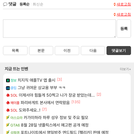
댓글
등록순
|
최신순
새로고침
새로고침
등록
목록
본문
이전
다음
댓글보기
지금 뜨는 인벤
더보기+
[3]
치지직 애플TV 앱 출시
정보
그냥 귀여운 상교용 부부 ㅋㅋ
클립
[2]
이제서야 힘들게 50찍고 나가 장궁 받았는데...
SOL
[135]
파리바게트 본사에서 연락왔음
메이플
[7]
도와주세요..!
SOL
카가미하라 하루 성우 정보 및 주요 필모
아스오라
8월 28일 넷플릭스에서 예고편 공개 예정
GTA6
포트나이트에서 명일방주 엔드필드 [펠리카] 판매 예정
섭컬겜