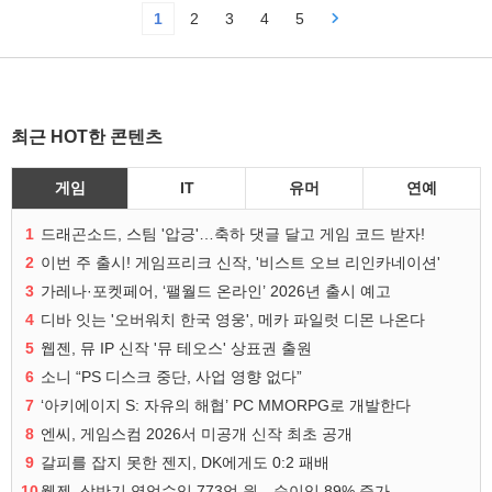
1
2
3
4
5
최근 HOT한 콘텐츠
게임
IT
유머
연예
1
드래곤소드, 스팀 '압긍'…축하 댓글 달고 게임 코드 받자!
2
이번 주 출시! 게임프리크 신작, '비스트 오브 리인카네이션'
3
가레나·포켓페어, ‘팰월드 온라인’ 2026년 출시 예고
4
디바 잇는 '오버워치 한국 영웅', 메카 파일럿 디몬 나온다
5
웹젠, 뮤 IP 신작 '뮤 테오스' 상표권 출원
6
소니 “PS 디스크 중단, 사업 영향 없다”
7
‘아키에이지 S: 자유의 해협’ PC MMORPG로 개발한다
8
엔씨, 게임스컴 2026서 미공개 신작 최초 공개
9
갈피를 잡지 못한 젠지, DK에게도 0:2 패배
10
웹젠, 상반기 영업수익 773억 원…순이익 89% 증가