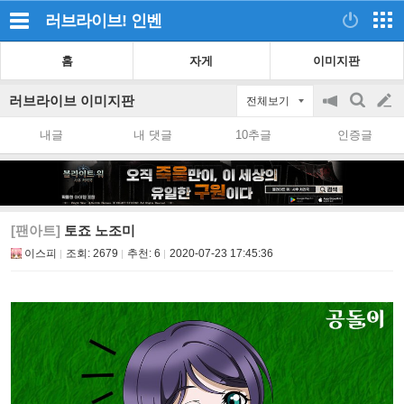
러브라이브!
인벤
홈
자게
이미지판
러브라이브 이미지판
전체보기
공
검
글
지
색
내글
내 댓글
10추글
인증글
on/off
쓰
기
[팬아트]
토죠 노조미
이스피
조회:
2679
추천:
6
2020-07-23 17:45:36