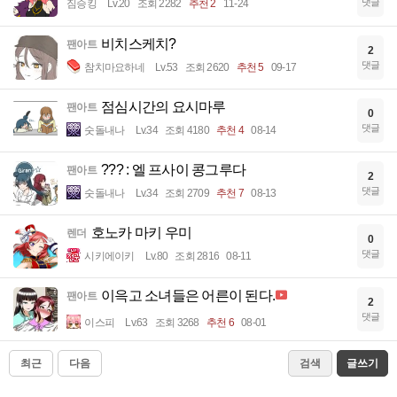
댓글
짐승킹
Lv.20
조회 2282
추천 2
11-24
비치스케치?
팬아트
2
댓글
참치마요하네
Lv.53
조회 2620
추천 5
09-17
점심시간의 요시마루
팬아트
0
댓글
숫돌내나
Lv.34
조회 4180
추천 4
08-14
??? : 엘 프사이 콩그루다
팬아트
2
댓글
숫돌내나
Lv.34
조회 2709
추천 7
08-13
호노카 마키 우미
렌더
0
댓글
시키에이키
Lv.80
조회 2816
08-11
이윽고 소녀들은 어른이 된다.
팬아트
2
댓글
이스피
Lv.63
조회 3268
추천 6
08-01
최근
다음
검색
글쓰기