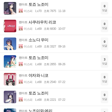
토죠 노조미
팬아트
0
댓글
이스피
Lv.70
조회 7875
11-18
사쿠라우치 리코
팬아트
0
댓글
이스피
Lv.69
조회 6830
10-07
소노다 우미
팬아트
0
댓글
이스피
Lv.69
조회 3327
09-16
토죠 노조미
팬아트
3
댓글
이스피
Lv.68
조회 2855
08-26
야자와 니코
팬아트
0
댓글
이스피
Lv.68
조회 2540
07-22
토죠 노조미
팬아트
0
댓글
이스피
Lv.68
조회 2221
07-22
노조미와 에리
팬아트