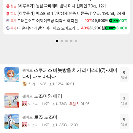
[하루특가] 농심 짜파게티 범벅 미니 컵라면 70g, 12개
핫딜
[하루특가] 파스퇴르 1무항생제 인증 바른목장 우유, 190ml, 24개
핫딜
드래곤소드 어웨이크닝 디럭스 에디션 DragonSword Awakening Deluxe Edition
10%
49,500원
10%
특가
나 혼자만 레벨업 어라이즈 오버드라이브 디럭스 에디션 Solo Leveling Arise Overdrive Deluxe Edition
40%
31,200원
3,000
특가
스쿠페스 비눗방울 치카 리마스터(?) - 제미
팬아트
0
나이 나노 바나나
댓글
치카
Lv.88
조회 1264
02-01
노조미와 에리
팬아트
1
댓글
이스피
Lv.70
조회 7343
추천 6
01-06
토죠 노조미
팬아트
0
댓글
이스피
Lv.70
조회 8233
12-30