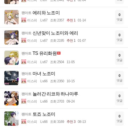
이스피
Lv.67
조회 2441
추천 1
02-04
에리와 노조미
팬아트
0
댓글
이스피
Lv.67
조회 2357
추천 1
01-14
신년맞이 노조미와 에리
팬아트
0
댓글
이스피
Lv.67
조회 2195
추천 1
01-07
TS 유리화원
팬아트
0
댓글
이스피
Lv.67
조회 2504
11-05
마녀 노조미
팬아트
0
댓글
이스피
Lv.66
조회 2350
10-15
놀러간 리코와 하나마루
팬아트
0
댓글
이스피
Lv.66
조회 2703
09-24
토죠 노조미
팬아트
0
댓글
이스피
Lv.66
조회 3169
추천 3
08-13