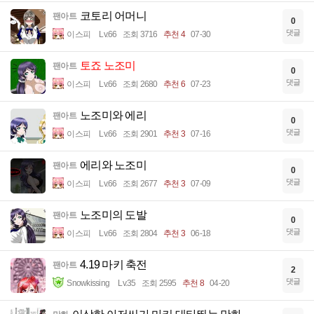
코토리 어머니
팬아트
0
댓글
이스피
Lv.66
조회 3716
추천 4
07-30
토죠 노조미
팬아트
0
댓글
이스피
Lv.66
조회 2680
추천 6
07-23
노조미와 에리
팬아트
0
댓글
이스피
Lv.66
조회 2901
추천 3
07-16
에리와 노조미
팬아트
0
댓글
이스피
Lv.66
조회 2677
추천 3
07-09
노조미의 도발
팬아트
0
댓글
이스피
Lv.66
조회 2804
추천 3
06-18
4.19 마키 축전
팬아트
2
댓글
Snowkissing
Lv.35
조회 2595
추천 8
04-20