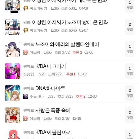
이상한 아저씨가 마키 대타뛰는 만화
만화
1
댓글
귀요미릿쨩
Lv.86
조회 5031
04-09
이상한 아저씨가 노조미 방에 온 만화
만화
2
댓글
귀요미릿쨩
Lv.86
조회 6646
02-07
노조미와 에리의 발렌타인데이
팬아트
1
댓글
이스피
Lv.65
조회 3772
추천 3
02-06
K/DA 니코마키
팬아트
1
댓글
짐승킹
Lv.20
조회 2723
추천 1
01-02
DNA 하나마루
팬아트
2
댓글
숫돌내나
Lv.35
조회 2918
추천 2
12-30
사랑은 폭풍 속에
팬아트
2
댓글
이스피
Lv.65
조회 2767
12-19
K/DA 이블린 마키
팬아트
1